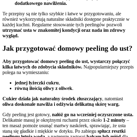
dodatkowego nawilżenia.
Te przepisy są nie tylko szybkie i łatwe w przygotowaniu, ale
również wykorzystują naturalne składniki dostępne praktycznie w
każdej kuchni. Regularne stosowanie tych peelingów pozwoli
utrzymać usta w znakomitej kondycji oraz nada im zdrowy
wygląd.
Jak przygotować domowy peeling do ust?
Aby przygotować domowy peeling do ust, wystarczy połączyć
kilka łatwych do zdobycia składników.
Najpopularniejszy przepis
polega na wymieszaniu:
jednej łyżeczki cukru
,
równą ilością oliwy z oliwek
.
Cukier działa jak naturalny środek złuszczający
, natomiast
oliwa doskonale nawilża i odżywia delikatną skórę warg.
Gdy peeling jest gotowy,
nałóż go na wcześniej oczyszczone usta.
Delikatnie masuj je okrężnymi ruchami przez około
1-2 minuty
–
ten masaż pomoże usunąć martwy naskórek, sprawiając, że usta
staną się gładkie i miękkie w dotyku. Po zabiegu
spłucz resztki
peelingu letnią wodą
, a następnie zastosuj
balsam lub miód
dla