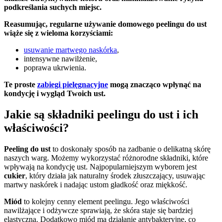
podkreślania suchych miejsc.
Reasumując, regularne używanie domowego peelingu do ust
wiąże się z wieloma korzyściami:
usuwanie martwego naskórka
,
intensywne nawilżenie,
poprawa ukrwienia.
Te proste
zabiegi pielęgnacyjne
mogą znacząco wpłynąć na
kondycję i wygląd Twoich ust.
Jakie są składniki peelingu do ust i ich
właściwości?
Peeling do ust
to doskonały sposób na zadbanie o delikatną skórę
naszych warg. Możemy wykorzystać różnorodne składniki, które
wpływają na kondycję ust. Najpopularniejszym wyborem jest
cukier
, który działa jak naturalny środek złuszczający, usuwając
martwy naskórek i nadając ustom gładkość oraz miękkość.
Miód
to kolejny cenny element peelingu. Jego właściwości
nawilżające i odżywcze sprawiają, że skóra staje się bardziej
elastyczna. Dodatkowo miód ma działanie antybakteryjne, co