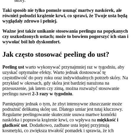
skóry.
Taki sposób nie tylko pomoże usunąć martwy naskórek, ale
również pobudzi krążenie krwi, co sprawi, że Twoje usta będą
wyglądały zdrowo i pełniej.
Ważne jest także unikanie stosowania peelingu na popękanych
czy uszkodzonych ustach; może to bowiem pogorszyć ich stan i
wywołać ból lub dyskomfort.
Jak często stosować peeling do ust?
Peeling ust
warto wykonywać przynajmniej raz w tygodniu, aby
uzyskać optymalne efekty. Warto jednak dostosować tę
częstotliwość do pory roku oraz indywidualnych potrzeb skóry. Na
przykład w okresach, gdy skóra jest bardziej narażona na
przesuszenie, jak latem czy zimą, można rozważyć stosowanie
peelingu nawet
2-3 razy w tygodniu
.
Pamiętajmy jednak o tym, że zbyt intensywne złuszczanie może
podrażnić delikatną skórę ust. Dlatego umiar jest tutaj kluczowy.
Regularne peelingowanie skutecznie usuwa martwe komórki
naskórka i poprawia krążenie krwi, co wpływa na
miękkość i
gładkość ust
. Dodatkowo, zadbane usta lepiej przyjmują
kosmetyki, co zwiększa trwałość pomadek i sprawia, że ich