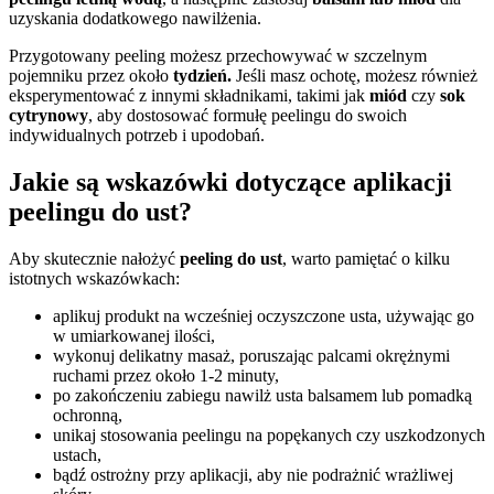
uzyskania dodatkowego nawilżenia.
Przygotowany peeling możesz przechowywać w szczelnym
pojemniku przez około
tydzień.
Jeśli masz ochotę, możesz również
eksperymentować z innymi składnikami, takimi jak
miód
czy
sok
cytrynowy
, aby dostosować formułę peelingu do swoich
indywidualnych potrzeb i upodobań.
Jakie są wskazówki dotyczące aplikacji
peelingu do ust?
Aby skutecznie nałożyć
peeling do ust
, warto pamiętać o kilku
istotnych wskazówkach:
aplikuj produkt na wcześniej oczyszczone usta, używając go
w umiarkowanej ilości,
wykonuj delikatny masaż, poruszając palcami okrężnymi
ruchami przez około 1-2 minuty,
po zakończeniu zabiegu nawilż usta balsamem lub pomadką
ochronną,
unikaj stosowania peelingu na popękanych czy uszkodzonych
ustach,
bądź ostrożny przy aplikacji, aby nie podrażnić wrażliwej