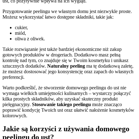
ust, co pozytywnie wpływa na ich wygląd.
Przygotowanie peelingu we własnym domu jest niezwykle proste.
Możesz wykorzystać łatwo dostępne składniki, takie jak:
cukier,
miód,
oliwa z oliwek.
Takie rozwiązanie jest także bardziej ekonomiczne niż zakup
gotowych produktów w drogeriach. Dodatkowo masz pełną
kontrolę nad tym, co znajduje się w Twoim kosmetyku i unikasz
sztucznych dodatków.
Naturalny peeling
ma tę dodatkową zaletę,
że możesz dostosować jego konsystencję oraz zapach do własnych
preferencji.
Warto podkreślić, że stworzenie domowego peelingu do ust nie
wymaga wielkich umiejętności kulinarnych – wystarczy połączyć
kilka prostych składników, aby uzyskać skuteczny produkt
pielęgnacyjny.
Stosowanie takiego peelingu
może znacząco
poprawić kondycję Twoich ust oraz ułatwić nałożenie kosmetyków
kolorowych.
Jakie są korzyści z używania domowego
peelingu do ust?