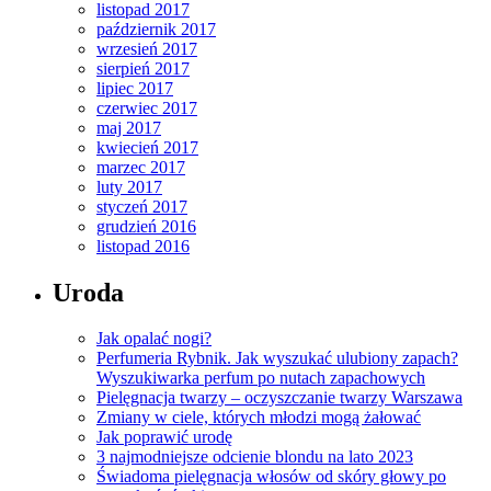
listopad 2017
październik 2017
wrzesień 2017
sierpień 2017
lipiec 2017
czerwiec 2017
maj 2017
kwiecień 2017
marzec 2017
luty 2017
styczeń 2017
grudzień 2016
listopad 2016
Uroda
Jak opalać nogi?
Perfumeria Rybnik. Jak wyszukać ulubiony zapach?
Wyszukiwarka perfum po nutach zapachowych
Pielęgnacja twarzy – oczyszczanie twarzy Warszawa
Zmiany w ciele, których młodzi mogą żałować
Jak poprawić urodę
3 najmodniejsze odcienie blondu na lato 2023
Świadoma pielęgnacja włosów od skóry głowy po