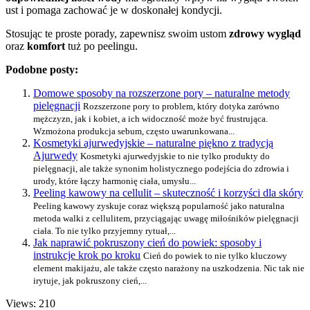
ust i pomaga zachować je w doskonałej kondycji.
Stosując te proste porady, zapewnisz swoim ustom
zdrowy wygląd
oraz
komfort
tuż po peelingu.
Podobne posty:
Domowe sposoby na rozszerzone pory – naturalne metody
pielęgnacji
Rozszerzone pory to problem, który dotyka zarówno
mężczyzn, jak i kobiet, a ich widoczność może być frustrująca.
Wzmożona produkcja sebum, często uwarunkowana...
Kosmetyki ajurwedyjskie – naturalne piękno z tradycją
Ajurwedy
Kosmetyki ajurwedyjskie to nie tylko produkty do
pielęgnacji, ale także synonim holistycznego podejścia do zdrowia i
urody, które łączy harmonię ciała, umysłu...
Peeling kawowy na cellulit – skuteczność i korzyści dla skóry
Peeling kawowy zyskuje coraz większą popularność jako naturalna
metoda walki z cellulitem, przyciągając uwagę miłośników pielęgnacji
ciała. To nie tylko przyjemny rytuał,...
Jak naprawić pokruszony cień do powiek: sposoby i
instrukcje krok po kroku
Cień do powiek to nie tylko kluczowy
element makijażu, ale także często narażony na uszkodzenia. Nic tak nie
irytuje, jak pokruszony cień,...
Views: 210