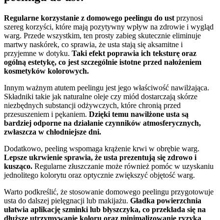
Regularne korzystanie z domowego peelingu do ust
przynosi
szereg korzyści, które mają pozytywny wpływ na zdrowie i wygląd
warg. Przede wszystkim, ten prosty zabieg skutecznie eliminuje
martwy naskórek, co sprawia, że usta stają się aksamitne i
przyjemne w dotyku.
Taki efekt poprawia ich teksturę oraz
ogólną estetykę, co jest szczególnie istotne przed nałożeniem
kosmetyków kolorowych.
Innym ważnym atutem peelingu jest jego właściwość nawilżająca.
Składniki takie jak naturalne oleje czy miód dostarczają skórze
niezbędnych substancji odżywczych, które chronią przed
przesuszeniem i pękaniem.
Dzięki temu nawilżone usta są
bardziej odporne na działanie czynników atmosferycznych,
zwłaszcza w chłodniejsze dni.
Dodatkowo, peeling wspomaga krążenie krwi w obrębie warg.
Lepsze ukrwienie sprawia, że usta prezentują się zdrowo i
kusząco.
Regularne złuszczanie może również pomóc w uzyskaniu
jednolitego kolorytu oraz optycznie zwiększyć objętość warg.
Warto podkreślić, że stosowanie domowego peelingu przygotowuje
usta do dalszej pielęgnacji lub makijażu.
Gładka powierzchnia
ułatwia aplikację szminki lub błyszczyka, co przekłada się na
dłuższe utrzymywanie koloru oraz minimalizowanie ryzyka