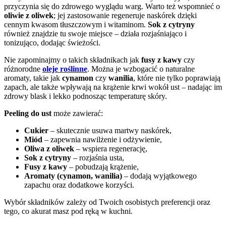
przyczynia się do zdrowego wyglądu warg. Warto też wspomnieć o
oliwie z oliwek
; jej zastosowanie regeneruje naskórek dzięki
cennym kwasom tłuszczowym i witaminom.
Sok z cytryny
również znajdzie tu swoje miejsce – działa rozjaśniająco i
tonizująco, dodając świeżości.
Nie zapominajmy o takich składnikach jak
fusy z kawy
czy
różnorodne
oleje roślinne
. Można je wzbogacić o naturalne
aromaty, takie jak
cynamon
czy
wanilia
, które nie tylko poprawiają
zapach, ale także wpływają na krążenie krwi wokół ust – nadając im
zdrowy blask i lekko podnosząc temperaturę skóry.
Peeling do ust
może zawierać:
Cukier
– skutecznie usuwa martwy naskórek,
Miód
– zapewnia nawilżenie i odżywienie,
Oliwa z oliwek
– wspiera regenerację,
Sok z cytryny
– rozjaśnia usta,
Fusy z kawy
– pobudzają krążenie,
Aromaty (cynamon, wanilia)
– dodają wyjątkowego
zapachu oraz dodatkowe korzyści.
Wybór składników zależy od Twoich osobistych preferencji oraz
tego, co akurat masz pod ręką w kuchni.