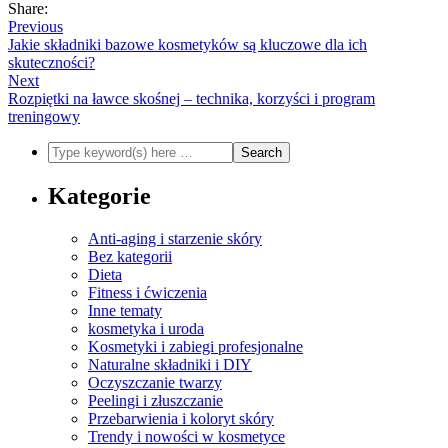
Share:
Previous
Jakie składniki bazowe kosmetyków są kluczowe dla ich
skuteczności?
Next
Rozpiętki na ławce skośnej – technika, korzyści i program
treningowy
Kategorie
Anti-aging i starzenie skóry
Bez kategorii
Dieta
Fitness i ćwiczenia
Inne tematy
kosmetyka i uroda
Kosmetyki i zabiegi profesjonalne
Naturalne składniki i DIY
Oczyszczanie twarzy
Peelingi i złuszczanie
Przebarwienia i koloryt skóry
Trendy i nowości w kosmetyce