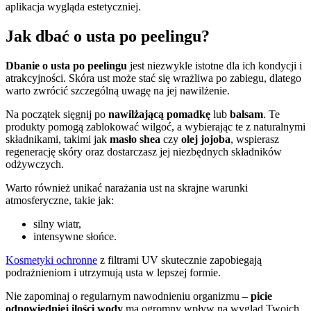
aplikacja wygląda estetyczniej.
Jak dbać o usta po peelingu?
Dbanie o usta po peelingu
jest niezwykle istotne dla ich kondycji i
atrakcyjności. Skóra ust może stać się wrażliwa po zabiegu, dlatego
warto zwrócić szczególną uwagę na jej nawilżenie.
Na początek sięgnij po
nawilżającą pomadkę
lub
balsam
. Te
produkty pomogą zablokować wilgoć, a wybierając te z naturalnymi
składnikami, takimi jak
masło shea
czy
olej jojoba
, wspierasz
regenerację skóry oraz dostarczasz jej niezbędnych składników
odżywczych.
Warto również unikać narażania ust na skrajne warunki
atmosferyczne, takie jak:
silny wiatr,
intensywne słońce.
Kosmetyki ochronne
z filtrami UV skutecznie zapobiegają
podrażnieniom i utrzymują usta w lepszej formie.
Nie zapominaj o regularnym nawodnieniu organizmu –
picie
odpowiedniej ilości wody
ma ogromny wpływ na wygląd Twoich