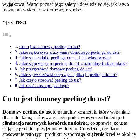
wyjątkowa. Warto poznać jego zalety i dowiedzieć się, jak łatwo
można go wykonać w domowym zaciszu.
Spis treści
Co to jest domowy peeling do ust?
Jakie są korzyści z używania domowego peelingu do ust?
Jakie są składniki peelingu do ust i ich właściwości?
Jakie są przepisy na peeling do ust z naturalnych składników?
Jak przygotować domowy peeling do ust?
Jakie są wskazówki dotyczące aplikacji peelingu do ust?
Jak często stosować peeling do ust?
Jak dbać o usta po peelingu?
Co to jest domowy peeling do ust?
Domowy peeling do ust
to naturalny kosmetyk, który wspaniale
dba o delikatną skórę warg. Jego podstawowym zadaniem jest
eliminacja martwych komórek naskórka
, co sprawia, że usta
stają się gładkie i przyjemne w dotyku. Co więcej, regularne
stosowanie tego typu produktu wspomaga
krążenie krwi
w okolicy