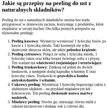
Jakie są przepisy na peeling do ust z
naturalnych składników?
Peeling do ust z naturalnych składników można bez trudu
przygotować w domowym zaciszu, korzystając z produktów, które
znajdziesz w swojej kuchni. Oto kilka prostych przepisów na
różnorodne peelingi:
Peeling kawowy
: Wystarczy wymieszać 1 łyżeczkę fusów po
kawie z 1 łyżeczką miodu. Taki kosmetyk nie tylko
skutecznie złuszcza skórę, ale także
pobudza krążenie.
Peeling cytrusowy
: Połącz ze sobą 1 łyżeczkę miodu, 1
łyżeczkę cukru oraz kilka kropel świeżego soku z cytryny.
Ten wariant ma
właściwości rozjaśniające i orzeźwiające.
Peeling truskawkowy
: Zmiksuj od jednej do dwóch
truskawek, a następnie dodaj kapsułkę witaminy E oraz
łyżeczkę cukru. Truskawki to
prawdziwa bomba
antyoksydantów i witamin.
Cukrowy peeling
: Wymieszaj 1 łyżeczkę brązowego cukru z
ulubionym olejkiem – na przykład migdałowym lub
kokosowym. Ten peeling
doskonale usuwa martwy
naskórek.
Miodowy peeling
: Stwórz go, mieszając równo miód z
cukrem trzcinowym i dodając sok z cytryny dla