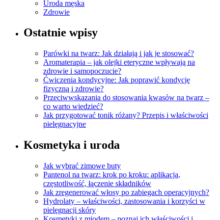
Uroda męska
Zdrowie
Ostatnie wpisy
Parówki na twarz: Jak działają i jak je stosować?
Aromaterapia – jak olejki eteryczne wpływają na
zdrowie i samopoczucie?
Ćwiczenia kondycyjne: Jak poprawić kondycję
fizyczną i zdrowie?
Przeciwwskazania do stosowania kwasów na twarz –
co warto wiedzieć?
Jak przygotować tonik różany? Przepis i właściwości
pielęgnacyjne
Kosmetyka i uroda
Jak wybrać zimowe buty
Pantenol na twarz: krok po kroku: aplikacja,
częstotliwość, łączenie składników
Jak zregenerować włosy po zabiegach operacyjnych?
Hydrolaty – właściwości, zastosowania i korzyści w
pielęgnacji skóry
Kosmetyki z miodem – poznaj ich właściwości i