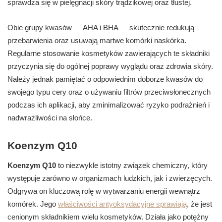
sprawdza się w pielęgnacji skóry trądzikowej oraz tłustej.
Obie grupy kwasów — AHA i BHA — skutecznie redukują
przebarwienia oraz usuwają martwe komórki naskórka.
Regularne stosowanie kosmetyków zawierających te składniki
przyczynia się do ogólnej poprawy wyglądu oraz zdrowia skóry.
Należy jednak pamiętać o odpowiednim doborze kwasów do
swojego typu cery oraz o używaniu filtrów przeciwsłonecznych
podczas ich aplikacji, aby zminimalizować ryzyko podrażnień i
nadwrażliwości na słońce.
Koenzym Q10
Koenzym Q10
to niezwykle istotny związek chemiczny, który
występuje zarówno w organizmach ludzkich, jak i zwierzęcych.
Odgrywa on kluczową rolę w wytwarzaniu energii wewnątrz
komórek. Jego
właściwości antyoksydacyjne sprawiają
, że jest
cenionym składnikiem wielu kosmetyków. Działa jako potężny