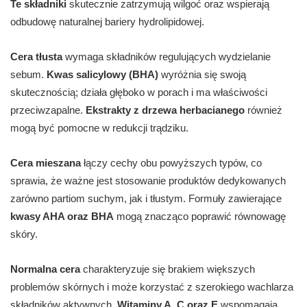
Te składniki
skutecznie zatrzymują wilgoć oraz wspierają
odbudowę naturalnej bariery hydrolipidowej.
Cera tłusta
wymaga składników regulujących wydzielanie
sebum.
Kwas salicylowy (BHA)
wyróżnia się swoją
skutecznością; działa głęboko w porach i ma właściwości
przeciwzapalne.
Ekstrakty z drzewa herbacianego
również
mogą być pomocne w redukcji trądziku.
Cera mieszana
łączy cechy obu powyższych typów, co
sprawia, że ważne jest stosowanie produktów dedykowanych
zarówno partiom suchym, jak i tłustym. Formuły zawierające
kwasy AHA oraz BHA
mogą znacząco poprawić równowagę
skóry.
Normalna cera
charakteryzuje się brakiem większych
problemów skórnych i może korzystać z szerokiego wachlarza
składników aktywnych.
Witaminy A, C oraz E
wspomagają