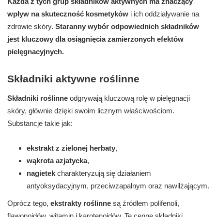
Każda z tych grup składników aktywnych ma znaczący
wpływ na skuteczność kosmetyków
i ich oddziaływanie na
zdrowie skóry.
Staranny wybór odpowiednich składników
jest kluczowy dla osiągnięcia zamierzonych efektów
pielęgnacyjnych.
Składniki aktywne roślinne
Składniki roślinne
odgrywają kluczową rolę w pielęgnacji
skóry, głównie dzięki swoim licznym właściwościom.
Substancje takie jak:
ekstrakt z zielonej herbaty
,
wąkrota azjatycka
,
nagietek
charakteryzują się działaniem
antyoksydacyjnym, przeciwzapalnym oraz nawilżającym.
Oprócz tego,
ekstrakty roślinne
są źródłem polifenoli,
flawonoidów, witamin i karotenoidów. Te cenne składniki