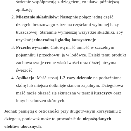
świetnie współpracują z dziegciem, co ułatwi późniejszą
aplikację.
Mieszanie składników
: Następnie połącz jedną część
dziegciu brzozowego z trzema częściami wybranej bazy
tłuszczowej. Starannie wymieszaj wszystkie składniki, aby
uzyskać
jednorodną i gładką konsystencję
.
Przechowywanie
: Gotową maść umieść w szczelnym
pojemniku i przechowuj ją w lodówce. Dzięki temu produkt
zachowa swoje cenne właściwości oraz dłużej utrzyma
świeżość.
Aplikacja
: Maść stosuj
1-2 razy dziennie
na podrażnioną
skórę lub miejsca dotknięte stanem zapalnym. Dziegciowa
maść może okazać się skuteczna w terapii
łuszczycy
oraz
innych schorzeń skórnych.
Jednak pamiętaj o ostrożności przy długotrwałym korzystaniu z
dziegciu, ponieważ może to prowadzić do
niepożądanych
efektów ubocznych
.