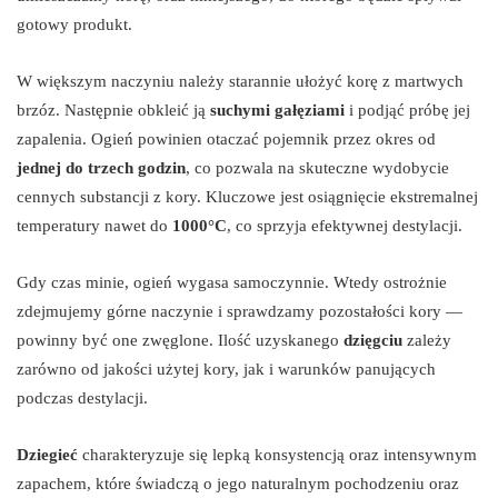
gotowy produkt.
W większym naczyniu należy starannie ułożyć korę z martwych
brzóz. Następnie obkleić ją
suchymi gałęziami
i podjąć próbę jej
zapalenia. Ogień powinien otaczać pojemnik przez okres od
jednej do trzech godzin
, co pozwala na skuteczne wydobycie
cennych substancji z kory. Kluczowe jest osiągnięcie ekstremalnej
temperatury nawet do
1000°C
, co sprzyja efektywnej destylacji.
Gdy czas minie, ogień wygasa samoczynnie. Wtedy ostrożnie
zdejmujemy górne naczynie i sprawdzamy pozostałości kory —
powinny być one zwęglone. Ilość uzyskanego
dzięgciu
zależy
zarówno od jakości użytej kory, jak i warunków panujących
podczas destylacji.
Dziegieć
charakteryzuje się lepką konsystencją oraz intensywnym
zapachem, które świadczą o jego naturalnym pochodzeniu oraz