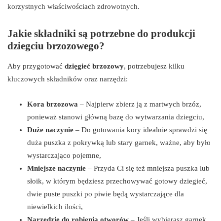
korzystnych właściwościach zdrowotnych.
Jakie składniki są potrzebne do produkcji
dziegciu brzozowego?
Aby przygotować
dzięgieć brzozowy
, potrzebujesz kilku
kluczowych składników oraz narzędzi:
Kora brzozowa
– Najpierw zbierz ją z martwych brzóz,
ponieważ stanowi główną bazę do wytwarzania dziegciu,
Duże naczynie
– Do gotowania kory idealnie sprawdzi się
duża puszka z pokrywką lub stary garnek, ważne, aby było
wystarczająco pojemne,
Mniejsze naczynie
– Przyda Ci się też mniejsza puszka lub
słoik, w którym będziesz przechowywać gotowy dziegieć,
dwie puste puszki po piwie będą wystarczające dla
niewielkich ilości,
Narzędzie do robienia otworów
– Jeśli wybierasz garnek