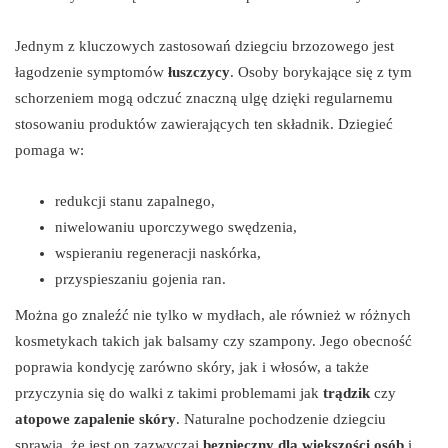
Jednym z kluczowych zastosowań dziegciu brzozowego jest
łagodzenie symptomów
łuszczycy
. Osoby borykające się z tym
schorzeniem mogą odczuć znaczną ulgę dzięki regularnemu
stosowaniu produktów zawierających ten składnik. Dziegieć
pomaga w:
redukcji stanu zapalnego,
niwelowaniu uporczywego swędzenia,
wspieraniu regeneracji naskórka,
przyspieszaniu gojenia ran.
Można go znaleźć nie tylko w mydłach, ale również w różnych
kosmetykach takich jak balsamy czy szampony. Jego obecność
poprawia kondycję zarówno skóry, jak i włosów, a także
przyczynia się do walki z takimi problemami jak
trądzik
czy
atopowe zapalenie skóry
. Naturalne pochodzenie dziegciu
sprawia, że jest on zazwyczaj
bezpieczny dla większości osób
i