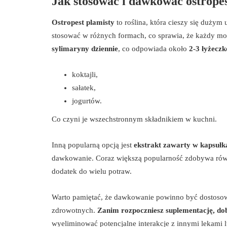
Jak stosować i dawkować ostrope
Ostropest plamisty
to roślina, która cieszy się duży
stosować w różnych formach, co sprawia, że każdy moż
sylimaryny dziennie
, co odpowiada około
2-3 łyżecz
koktajli,
sałatek,
jogurtów.
Co czyni je wszechstronnym składnikiem w kuchni.
Inną popularną opcją jest
ekstrakt zawarty w kapsułk
dawkowanie. Coraz większą popularność zdobywa ró
dodatek do wielu potraw.
Warto pamiętać, że dawkowanie powinno być dostosow
zdrowotnych.
Zanim rozpoczniesz suplementację, dob
wyeliminować potencjalne interakcje z innymi lekami 