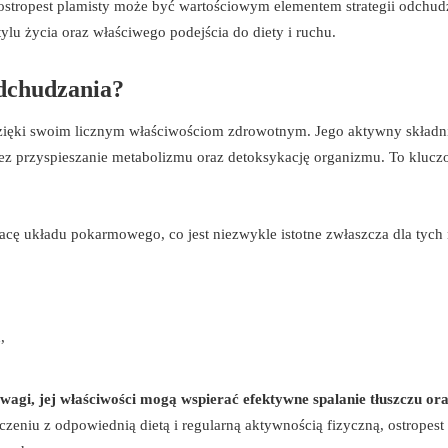
o ostropest plamisty może być wartościowym elementem strategii odchud
ylu życia oraz właściwego podejścia do diety i ruchu.
odchudzania?
 dzięki swoim licznym właściwościom zdrowotnym. Jego aktywny składn
ez przyspieszanie metabolizmu oraz detoksykację organizmu. To kluc
acę układu pokarmowego, co jest niezwykle istotne zwłaszcza dla tych
,
 wagi, jej właściwości mogą wspierać efektywne spalanie tłuszczu or
zeniu z odpowiednią dietą i regularną aktywnością fizyczną, ostropest