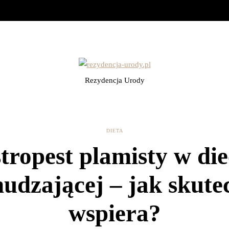
Rezydencja Urody
DIETA
tropest plamisty w die
udzającej – jak skute
wspiera?