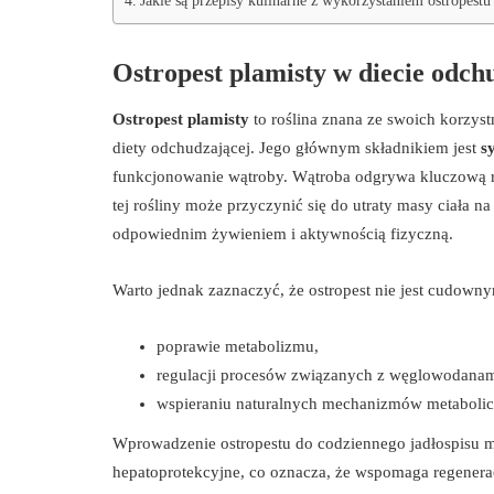
Jakie są przepisy kulinarne z wykorzystaniem ostropestu
Ostropest plamisty w diecie odch
Ostropest plamisty
to roślina znana ze swoich korzy
diety odchudzającej. Jego głównym składnikiem jest
s
funkcjonowanie wątroby. Wątroba odgrywa kluczową r
tej rośliny może przyczynić się do utraty masy ciała n
odpowiednim żywieniem i aktywnością fizyczną.
Warto jednak zaznaczyć, że ostropest nie jest cudow
poprawie metabolizmu,
regulacji procesów związanych z węglowodanami
wspieraniu naturalnych mechanizmów metaboli
Wprowadzenie ostropestu do codziennego jadłospisu 
hepatoprotekcyjne, co oznacza, że wspomaga regener