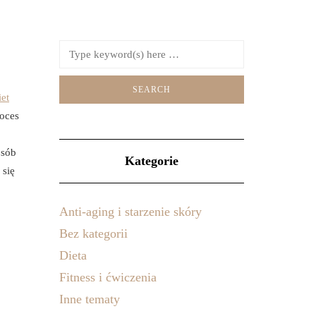
iet
oces
osób
Kategorie
 się
Anti-aging i starzenie skóry
Bez kategorii
Dieta
Fitness i ćwiczenia
Inne tematy