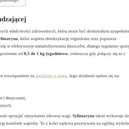
 plamistego?
udzającej
stnych właściwości zdrowotnych, która może być doskonałym uzupełnie
ylimaryna
, która wspiera detoksykację organizmu oraz poprawia
olę w efektywnym metabolizowaniu tłuszczów, dlatego regularne spoż
a poziomie od
0,5 do 1 kg tygodniowo
, zwłaszcza gdy połączy się to z
nym rozwiązaniem na
problemy z wagą
. Jego działanie opiera się na:
 i tłuszczami,
cznych.
może sprzyjać utrzymaniu zdrowej wagi.
Sylimaryna
także wykazuje dz
ację komórek wątroby. To z kolei wpływa pozytywnie na ogólną wydol