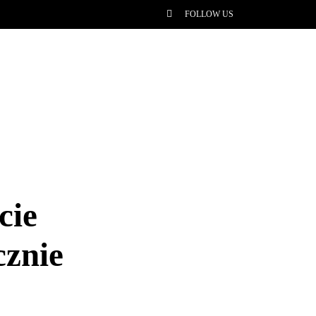
FOLLOW US
cie
cznie