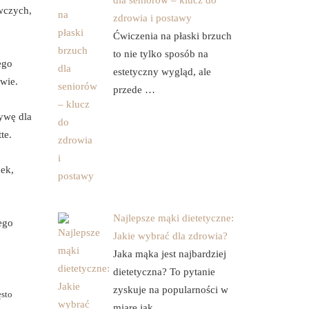
dla seniorów – klucz do
ywczych,
zdrowia i postawy
Ćwiczenia na płaski brzuch
to nie tylko sposób na
ego
estetyczny wygląd, ale
wie.
przede …
ywę dla
te.
ek,
Najlepsze mąki dietetyczne:
ego
Jakie wybrać dla zdrowia?
Jaka mąka jest najbardziej
dietetyczna? To pytanie
zyskuje na popularności w
ęsto
miarę jak …