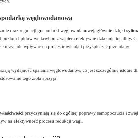
ących.
gospodarkę węglowodanową
zmie oraz regulacji gospodarki węglowodanowej, głównie dzięki
sylim
oziom lipidów we krwi oraz wspiera efektywne działanie insuliny. Co
e korzystnie wpływać na proces trawienia i przyspieszać przemiany
zają wydajność spalania węglowodanów, co jest szczególnie istotne dl
tosowanie tego zioła sprzyja:
właściwości
przyczyniają się do ogólnej poprawy samopoczucia i zwię
ływ na efektywność procesu redukcji wagi.