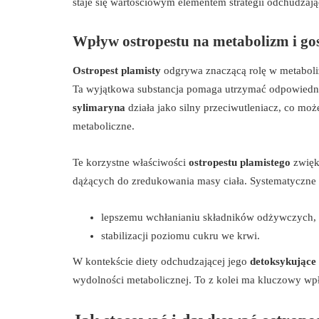
staje się wartościowym elementem strategii odchudzaj
Wpływ ostropestu na metabolizm i 
Ostropest plamisty
odgrywa znaczącą rolę w metaboli
Ta wyjątkowa substancja pomaga utrzymać odpowiedni p
sylimaryna
działa jako silny przeciwutleniacz, co moż
metaboliczne.
Te korzystne właściwości
ostropestu plamistego
zwięks
dążących do zredukowania masy ciała. Systematyczne s
lepszemu wchłanianiu składników odżywczych,
stabilizacji poziomu cukru we krwi.
W kontekście diety odchudzającej jego
detoksykujące 
wydolności metabolicznej. To z kolei ma kluczowy wp