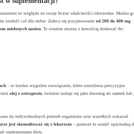
st w suplementacji?
m uznaniem ze względu na swoje liczne właściwości zdrowotne. Można g
e znaleźć coś dla siebie. Zaleca się przyjmowanie
od 200 do 400 mg
kom mielonych nasion
. Te ostatnie można z łatwością dodawać do:
ach
– to bardzo wygodne rozwiązanie, które umożliwia precyzyjne
wnież
olej z ostropestu
; świetnie nadaje się jako dressing do sałatek lub
ane do indywidualnych potrzeb organizmu oraz wszelkich wskazań
rze jest skonsultować się z lekarzem
– pomoże to ustalić optymalną 
lub suplementami diety.