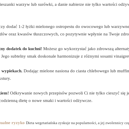
ieszanki warzyw lub surówki, a danie nabierze nie tylko wartości odż
zy dodać 1-2 łyżki mielonego ostropestu do owocowego lub warzywn
noidów oraz kwasów tłuszczowych, co pozytywnie wpłynie na Twoje zdro
tny dodatek do kuchni!
Możesz go wykorzystać jako zdrowszą alternat
 Jego subtelny smak doskonale harmonizuje z różnymi sosami vinaigret
w wypiekach.
Dodając mielone nasiona do ciasta chlebowego lub muffin
stury.
kiem!
Odkrywanie nowych przepisów pozwoli Ci nie tylko cieszyć się j
codzienną dietę o nowe smaki i wartości odżywcze.
tualne ryzyko
Dieta wegetariańska zyskuje na popularności, a jej zwolennicy cz