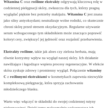
Witamina C
oraz
roślinne ekstrakty
odgrywają kluczową rolę w
codziennej pielęgnacji skóry, zwłaszcza dla tych, którzy pragną
wyglądać pięknie bez potrzeby makijażu.
Witamina C
jest znana
jako silny antyoksydant; neutralizuje wolne rodniki, co skutecznie
chroni skórę przed stresem oksydacyjnym. Regularne używanie
serum wzbogaconego tym składnikiem może znacząco poprawić
koloryt cery, zwiększyć jej jędrność oraz rozjaśnić przebarwienia.
Ekstrakty roślinne
, takie jak aloes czy zielona herbata, mają
równie korzystny wpływ na wygląd naszej skóry. Ich działanie
nawilżające i łagodzące wspiera procesy regeneracyjne. W efekcie
skóra zyskuje zdrowy i promienny wygląd. Połączenie
witaminy
C
z
roślinnymi ekstraktami
w kosmetykach zapewnia niezwykle
kompleksową pielęgnację, która sprzyja zachowaniu
młodzieńczego blasku.
Warto więc włączyć te składniki do swojej codziennej rutyny
pielęgnacyjnej. Dzięki temu maksymalnie wykorzystasz ich