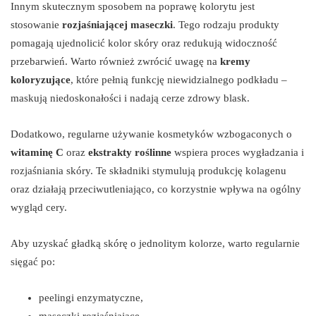
Innym skutecznym sposobem na poprawę kolorytu jest
stosowanie
rozjaśniającej maseczki
. Tego rodzaju produkty
pomagają ujednolicić kolor skóry oraz redukują widoczność
przebarwień. Warto również zwrócić uwagę na
kremy
koloryzujące
, które pełnią funkcję niewidzialnego podkładu –
maskują niedoskonałości i nadają cerze zdrowy blask.
Dodatkowo, regularne używanie kosmetyków wzbogaconych o
witaminę C
oraz
ekstrakty roślinne
wspiera proces wygładzania i
rozjaśniania skóry. Te składniki stymulują produkcję kolagenu
oraz działają przeciwutleniająco, co korzystnie wpływa na ogólny
wygląd cery.
Aby uzyskać gładką skórę o jednolitym kolorze, warto regularnie
sięgać po:
peelingi enzymatyczne,
maseczki rozjaśniające,