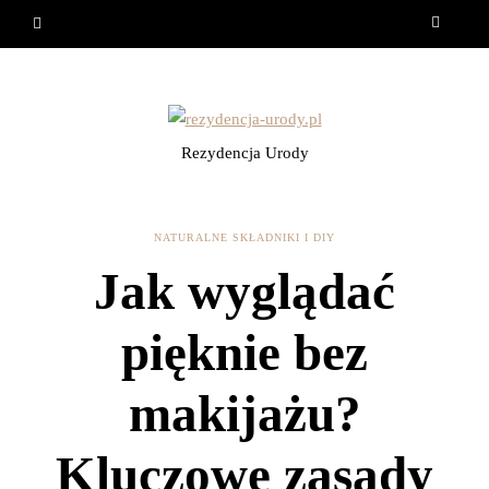
Rezydencja Urody
NATURALNE SKŁADNIKI I DIY
Jak wyglądać
pięknie bez
makijażu?
Kluczowe zasady