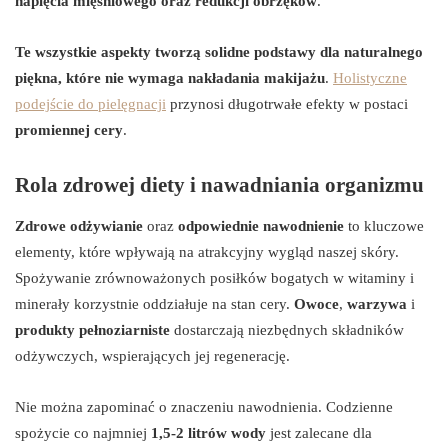
napięcia mięśniowego oraz redukcji obrzęków
.
Te wszystkie aspekty tworzą solidne podstawy dla naturalnego
piękna, które nie wymaga nakładania makijażu
.
Holistyczne
podejście do pielęgnacji
przynosi długotrwałe efekty w postaci
promiennej cery
.
Rola zdrowej diety i nawadniania organizmu
Zdrowe odżywianie
oraz
odpowiednie nawodnienie
to kluczowe
elementy, które wpływają na atrakcyjny wygląd naszej skóry.
Spożywanie zrównoważonych posiłków bogatych w witaminy i
minerały korzystnie oddziałuje na stan cery.
Owoce
,
warzywa
i
produkty pełnoziarniste
dostarczają niezbędnych składników
odżywczych, wspierających jej regenerację.
Nie można zapominać o znaczeniu nawodnienia. Codzienne
spożycie co najmniej
1,5-2 litrów wody
jest zalecane dla