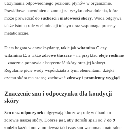
utrzymania odpowiedniego poziomu płynów w organizmie.
Prawidłowe nawodnienie zmniejsza ryzyko odwodnienia, które
może prowadzić do
suchości
i
matowości skóry
. Woda odgrywa
także istotną rolę w eliminacji toksyn oraz wspomaga procesy
metaboliczne.
Dieta bogata w antyoksydanty, takie jak
witamina C
czy
witamina E
, a także
zdrowe tłuszcze
– na przykład
oleje roślinne
– znacznie poprawia elastyczność skóry oraz jej koloryt.
Regularne picie wody współdziała z tymi elementami, dzięki
czemu skóra ma szansę zachować
zdrowy
i
promienny wygląd
.
Znaczenie snu i odpoczynku dla kondycji
skóry
Sen
oraz
odpoczynek
odgrywają kluczową rolę w dbaniu o
zdrowie naszej skóry. Dobrze jest, aby dorośli spali od
7 do 9
godzin
każdej nocy, ponieważ taki czas snu wspomaga naturalne