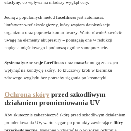
elastyny
, co wpływa na młodszy wygląd cery.
Jedną z popularnych metod
facefitness
jest automasaż
limfatyczno-refleksologiczny, który wspiera detoksykację
organizmu oraz poprawia kontur twarzy. Warto również zwrócić
uwagę na elementy akupresury – pomagają one w redukcji
napięcia mięśniowego i podnoszą ogólne samopoczucie.
Systematyczne sesje facefitness
oraz
masaże
mogą znacząco
wpłynąć na kondycję skóry. To kluczowy krok w kierunku
zdrowego wyglądu bez potrzeby sięgania po kosmetyki.
Ochrona skóry
przed szkodliwym
działaniem promieniowania UV
Aby skutecznie zabezpieczyć skórę przed szkodliwym działaniem
promieniowania UV, warto sięgać po produkty zawierające
filtry
przeciwsłoneczne
. Najlepiej wybierać te o wysokiej ochronie,