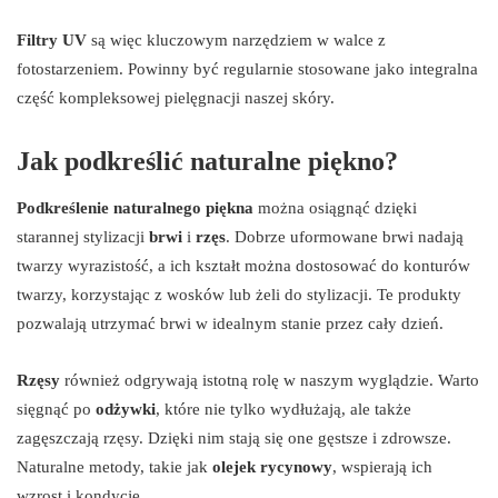
Filtry UV
są więc kluczowym narzędziem w walce z
fotostarzeniem. Powinny być regularnie stosowane jako integralna
część kompleksowej pielęgnacji naszej skóry.
Jak podkreślić naturalne piękno?
Podkreślenie naturalnego piękna
można osiągnąć dzięki
starannej stylizacji
brwi
i
rzęs
. Dobrze uformowane brwi nadają
twarzy wyrazistość, a ich kształt można dostosować do konturów
twarzy, korzystając z wosków lub żeli do stylizacji. Te produkty
pozwalają utrzymać brwi w idealnym stanie przez cały dzień.
Rzęsy
również odgrywają istotną rolę w naszym wyglądzie. Warto
sięgnąć po
odżywki
, które nie tylko wydłużają, ale także
zagęszczają rzęsy. Dzięki nim stają się one gęstsze i zdrowsze.
Naturalne metody, takie jak
olejek rycynowy
, wspierają ich
wzrost i kondycję.