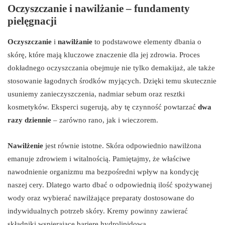
Oczyszczanie i nawilżanie – fundamenty
pielęgnacji
Oczyszczanie
i
nawilżanie
to podstawowe elementy dbania o
skórę, które mają kluczowe znaczenie dla jej zdrowia. Proces
dokładnego oczyszczania obejmuje nie tylko demakijaż, ale także
stosowanie łagodnych środków myjących. Dzięki temu skutecznie
usuniemy zanieczyszczenia, nadmiar sebum oraz resztki
kosmetyków. Eksperci sugerują, aby tę czynność powtarzać
dwa
razy dziennie
– zarówno rano, jak i wieczorem.
Nawilżenie
jest równie istotne. Skóra odpowiednio nawilżona
emanuje zdrowiem i witalnością. Pamiętajmy, że właściwe
nawodnienie organizmu ma bezpośredni wpływ na kondycję
naszej cery. Dlatego warto dbać o odpowiednią ilość spożywanej
wody oraz wybierać nawilżające preparaty dostosowane do
indywidualnych potrzeb skóry. Kremy powinny zawierać
składniki wspierające barierę hydrolipidową.