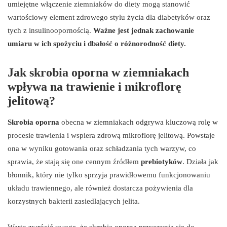
umiejętne włączenie ziemniaków do diety mogą stanowić
wartościowy element zdrowego stylu życia dla diabetyków oraz
tych z insulinoopornością.
Ważne jest jednak zachowanie
umiaru w ich spożyciu i dbałość o różnorodność diety.
Jak skrobia oporna w ziemniakach
wpływa na trawienie i mikroflorę
jelitową?
Skrobia oporna
obecna w ziemniakach odgrywa kluczową rolę w
procesie trawienia i wspiera zdrową mikroflorę jelitową. Powstaje
ona w wyniku gotowania oraz schładzania tych warzyw, co
sprawia, że stają się one cennym źródłem
prebiotyków
. Działa jak
błonnik, który nie tylko sprzyja prawidłowemu funkcjonowaniu
układu trawiennego, ale również dostarcza pożywienia dla
korzystnych bakterii zasiedlających jelita.
Warto zwrócić uwagę, że skrobia oporna przyczynia się do