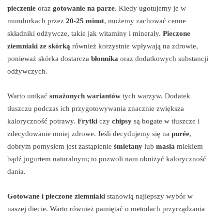
pieczenie
oraz
gotowanie na parze
. Kiedy ugotujemy je w
mundurkach przez
20-25 minut
, możemy zachować cenne
składniki odżywcze, takie jak witaminy i minerały.
Pieczone
ziemniaki ze skórką
również korzystnie wpływają na zdrowie,
ponieważ skórka dostarcza
błonnika
oraz dodatkowych substancji
odżywczych.
Warto unikać
smażonych wariantów
tych warzyw. Dodatek
tłuszczu podczas ich przygotowywania znacznie zwiększa
kaloryczność potrawy.
Frytki
czy
chipsy
są bogate w tłuszcze i
zdecydowanie mniej zdrowe. Jeśli decydujemy się na
purée
,
dobrym pomysłem jest zastąpienie
śmietany
lub
masła
mlekiem
bądź jogurtem naturalnym; to pozwoli nam obniżyć kaloryczność
dania.
Gotowane i pieczone ziemniaki
stanowią najlepszy wybór w
naszej diecie. Warto również pamiętać o metodach przyrządzania