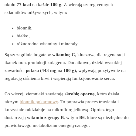
około
77 kcal
na każde
100 g
. Zawierają szereg cennych
składników odżywczych, w tym:
błonnik,
białko,
różnorodne witaminy i minerały.
Są szczególnie bogate w
witaminę C
, kluczową dla regeneracji
tkanek oraz produkcji kolagenu. Dodatkowo, dzięki wysokiej
zawartości
potasu
(
443 mg
na
100 g
), wpływają pozytywnie na
regulację ciśnienia krwi i wspierają funkcjonowanie serca.
Co więcej, ziemniaki zawierają
skrobię oporną
, która działa
niczym
błonnik pokarmowy
. To poprawia proces trawienia i
korzystnie oddziałuje na mikroflorę jelitową. Oprócz tego
dostarczają
witamin z grupy B
, w tym
B6
, które są niezbędne do
prawidłowego metabolizmu energetycznego.