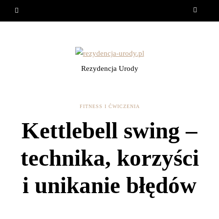
Rezydencja Urody
FITNESS I ĆWICZENIA
Kettlebell swing –
technika, korzyści
i unikanie błędów