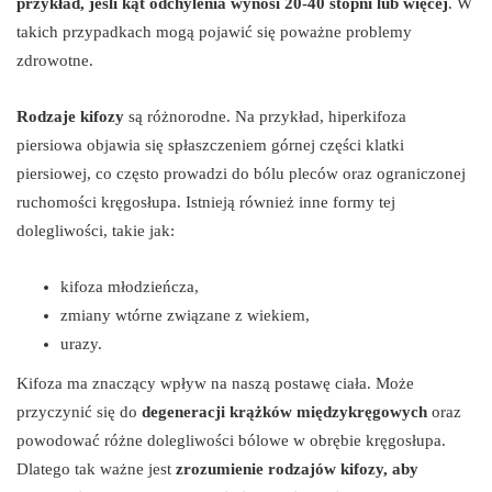
przykład, jeśli kąt odchylenia wynosi 20-40 stopni lub więcej
. W
takich przypadkach mogą pojawić się poważne problemy
zdrowotne.
Rodzaje kifozy
są różnorodne. Na przykład, hiperkifoza
piersiowa objawia się spłaszczeniem górnej części klatki
piersiowej, co często prowadzi do bólu pleców oraz ograniczonej
ruchomości kręgosłupa. Istnieją również inne formy tej
dolegliwości, takie jak:
kifoza młodzieńcza,
zmiany wtórne związane z wiekiem,
urazy.
Kifoza ma znaczący wpływ na naszą postawę ciała. Może
przyczynić się do
degeneracji krążków międzykręgowych
oraz
powodować różne dolegliwości bólowe w obrębie kręgosłupa.
Dlatego tak ważne jest
zrozumienie rodzajów kifozy, aby