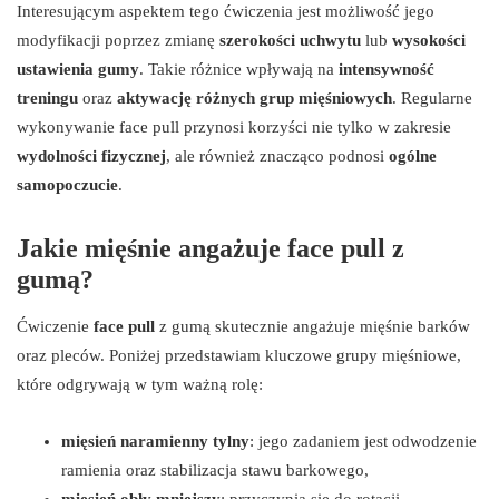
Interesującym aspektem tego ćwiczenia jest możliwość jego
modyfikacji poprzez zmianę
szerokości uchwytu
lub
wysokości
ustawienia gumy
. Takie różnice wpływają na
intensywność
treningu
oraz
aktywację różnych grup mięśniowych
. Regularne
wykonywanie face pull przynosi korzyści nie tylko w zakresie
wydolności fizycznej
, ale również znacząco podnosi
ogólne
samopoczucie
.
Jakie mięśnie angażuje face pull z
gumą?
Ćwiczenie
face pull
z gumą skutecznie angażuje mięśnie barków
oraz pleców. Poniżej przedstawiam kluczowe grupy mięśniowe,
które odgrywają w tym ważną rolę:
mięsień naramienny tylny
: jego zadaniem jest odwodzenie
ramienia oraz stabilizacja stawu barkowego,
mięsień obły mniejszy
: przyczynia się do rotacji