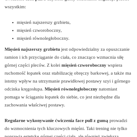
wszystkim:
mięsień najszerszy grzbietu,
mięsień czworoboczny,
mięsień równoległoboczny.
Mięsień najszerszy grzbietu
jest odpowiedzialny za opuszczanie
ramion i ich przyciąganie do ciała, co znacząco wzmacnia siłę
górnej części pleców. Z kolei
mięsień czworoboczny
wspiera
ruchomość łopatek oraz stabilizację obręczy barkowej, a także ma
istotny wpływ na utrzymanie prawidłowej postawy szyi i górnego
odcinka kręgosłupa.
Mięsień równoległoboczny
natomiast
pomaga w ściąganiu łopatek do siebie, co jest niezbędne dla
zachowania właściwej postawy.
Regularne wykonywanie ćwiczenia face pull z gumą
prowadzi
do wzmocnienia tych kluczowych mięśni. Taki trening nie tylko
poprawia estetykę górnej części ciała, ale również zwiększa