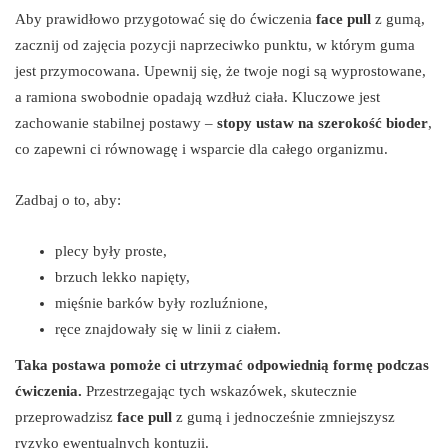
Aby prawidłowo przygotować się do ćwiczenia
face pull
z gumą,
zacznij od zajęcia pozycji naprzeciwko punktu, w którym guma
jest przymocowana. Upewnij się, że twoje nogi są wyprostowane,
a ramiona swobodnie opadają wzdłuż ciała. Kluczowe jest
zachowanie stabilnej postawy –
stopy ustaw na szerokość bioder
,
co zapewni ci równowagę i wsparcie dla całego organizmu.
Zadbaj o to, aby:
plecy były proste,
brzuch lekko napięty,
mięśnie barków były rozluźnione,
ręce znajdowały się w linii z ciałem.
Taka postawa pomoże ci utrzymać odpowiednią formę podczas
ćwiczenia.
Przestrzegając tych wskazówek, skutecznie
przeprowadzisz
face pull
z gumą i jednocześnie zmniejszysz
ryzyko ewentualnych kontuzji.