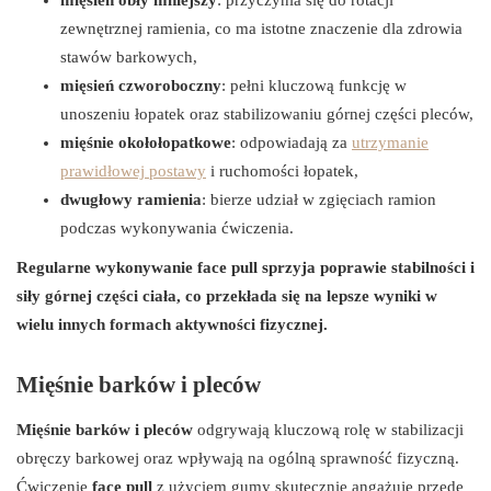
zewnętrznej ramienia, co ma istotne znaczenie dla zdrowia
stawów barkowych,
mięsień czworoboczny
: pełni kluczową funkcję w
unoszeniu łopatek oraz stabilizowaniu górnej części pleców,
mięśnie okołołopatkowe
: odpowiadają za
utrzymanie
prawidłowej postawy
i ruchomości łopatek,
dwugłowy ramienia
: bierze udział w zgięciach ramion
podczas wykonywania ćwiczenia.
Regularne wykonywanie face pull sprzyja poprawie stabilności i
siły górnej części ciała, co przekłada się na lepsze wyniki w
wielu innych formach aktywności fizycznej.
Mięśnie barków i pleców
Mięśnie barków i pleców
odgrywają kluczową rolę w stabilizacji
obręczy barkowej oraz wpływają na ogólną sprawność fizyczną.
Ćwiczenie
face pull
z użyciem gumy skutecznie angażuje przede