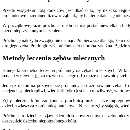
Przede wszystkim rolą rodziców jest dbać o to, by dziecko regul
próchnicowe i zremineralizować ząb tak, by bakterie dalej się nie rozw
W początkowej fazie próchnica nie boli i ma postać niewielkich bi
przed nieprzyjemnym leczeniem.
Próchnicę należy bezwzględnie usunąć. Po pierwsze dlatego, że u dz
drugiego zęba. Po drugie zaś, próchnica to choroba zakaźna. Będzie si
Metody leczenia zębów mlecznych
Istnieje kilka metod leczenia próchnicy na zębach mlecznych. W kl
sedacji wziewnej (gazu rozweselającego). To może usprawnić przebie
Jedną z metod na pozbycie się próchnicy jest ozonowanie zęba. To 
pacjenci są niecierpliwi, więc jeśli tylko jest taka możliwość, warto 
Zęby mleczne, które zarażone są próchnicą można także impregnowa
dzieci, zwłaszcza z próchnicą butelkową. Niestety zęby stają się wted
Próchnica u dzieci jest zjawiskiem dość powszechnym – zęby mlecz
oszczędzić dziecku niepotrzebnego bólu.