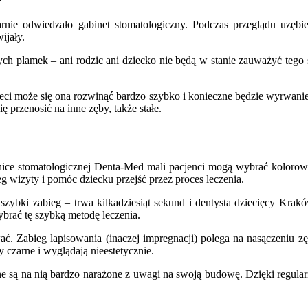
arnie odwiedzało gabinet stomatologiczny. Podczas przeglądu uzębi
ijały.
ałych plamek – ani rodzic ani dziecko nie będą w stanie zauważyć te
ieci może się ona rozwinąć bardzo szybko i konieczne będzie wyrwani
ę przenosić na inne zęby, także stałe.
inice stomatologicznej Denta-Med mali pacjenci mogą wybrać kolorow
g wizyty i pomóc dziecku przejść przez proces leczenia.
szybki zabieg – trwa kilkadziesiąt sekund i dentysta dziecięcy Kra
wybrać tę szybką metodę leczenia.
ć. Zabieg lapisowania (inaczej impregnacji) polega na nasączeniu zę
y czarne i wyglądają nieestetycznie.
ne są na nią bardzo narażone z uwagi na swoją budowę. Dzięki regu