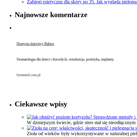
Zabiegi estetyczne dla skóry po 35. Jak wygląda pielęgn
Najnowsze komentarze
Dentysta dziecięcy Babice
Stomatologia dla dzieci i dorosłych, ortodoncja, protetyka, implanty.
formmed.com.pl
Ciekawsze wpisy
W dzisiejszym świecie, gdzie stres stał się nieodłączn
Zioła od wieków były wykorzystywane w naturalnej piel