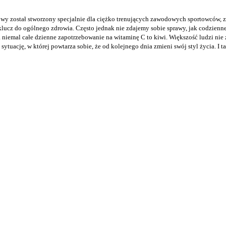
y został stworzony specjalnie dla ciężko trenujących zawodowych sportowców, z j
klucz do ogólnego zdrowia. Często jednak nie zdajemy sobie sprawy, jak codzienne
 niemal całe dzienne zapotrzebowanie na witaminę C to kiwi. Większość ludzi nie z
sytuację, w której powtarza sobie, że od kolejnego dnia zmieni swój styl życia. I ta