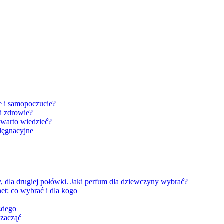
e i samopoczucie?
i zdrowie?
 warto wiedzieć?
elęgnacyjne
, dla drugiej połówki. Jaki perfum dla dziewczyny wybrać?
et: co wybrać i dla kogo
żdego
 zacząć