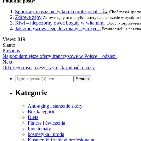
Podobne posty:
Sportowy masaż nie tylko dla profesjonalistów
Choć masaż sportow
Zdrowe zęby
Zdrowe zęby to nie tylko estetyka, ale przede wszystkim 
Kiwi – niepozorny owoc bogaty w witaminy.
Owoc, który zawiera
Jak zmotywować się do zmiany stylu życia
Pewnie wielu z nas zna 
Views: 819
Share:
Previous
Najpopularniejsze oferty franczyzowe w Polsce – odzież!
Next
Od czego rosną rzęsy, czyli jak zadbać o rzęsy
Kategorie
Anti-aging i starzenie skóry
Bez kategorii
Dieta
Fitness i ćwiczenia
Inne tematy
kosmetyka i uroda
Kosmetyki i zabiegi profesjonalne