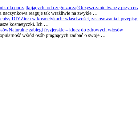
Oczyszczanie twarzy przy cer
ra naczynkowa reaguje tak wrażliwie na zwykłe …
Zioła w kosmetykach: właściwości, zastosowania i przepis
 nasze kosmetyczki. Ich …
Naturalne zabiegi fryzjerskie – klucz do zdrowych włosów
 popularność wśród osób pragnących zadbać o swoje …