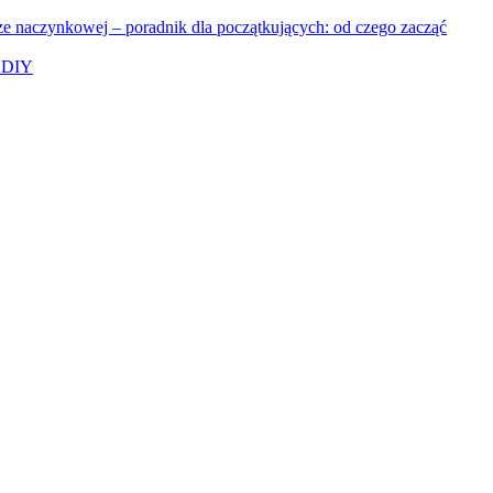
ze naczynkowej – poradnik dla początkujących: od czego zacząć
y DIY