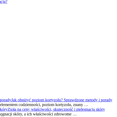
acja?
Jak obniżyć poziom kortyzolu? Sprawdzone metody i porady
ym elementem codzienności, poziom kortyzolu, znany …
Zioła na cerę: właściwości, skuteczność i pielęgnacja skóry
ęgnacji skóry, a ich właściwości zdrowotne …