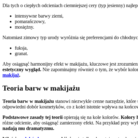
Dla tych o ciepłych odcieniach ciemniejszej cery (typ jesienny) najle
intensywne barwy ziemi,
pomarańczowy,
mosiężny.
Natomiast zimowy typ urody wyróżnia się preferencjami do chłodny
fuksja,
granat.
Aby osiągnąć harmonijny efekt w makijażu, kluczowe jest zrozumienie
estetyczny wygląd.
Nie zapominajmy również o tym, że wybór kolor
makijaż
.
Teoria barw w makijażu
Teoria barw w makijażu
stanowi niezwykle cenne narzędzie, które
odpowiedni dobór kosmetyków, co z kolei istotnie wpływa na końcow
Podstawowe zasady tej teorii
opierają się na kole kolorów.
Kolory 
różne odcienie, aby osiągnąć zamierzony efekt. Na przykład przy w
nadają mu dramatyzmu.