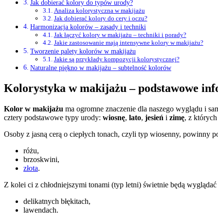
Jak dobierać kolory do typów urody?
Analiza kolorystyczna w makijażu
Jak dobierać kolory do cery i oczu?
Harmonizacja kolorów – zasady i techniki
Jak łączyć kolory w makijażu – techniki i porady?
Jakie zastosowanie mają intensywne kolory w makijażu?
Tworzenie palety kolorów w makijażu
Jakie są przykłady kompozycji kolorystycznej?
Naturalne piękno w makijażu – subtelność kolorów
Kolorystyka w makijażu – podstawowe in
Kolor w makijażu
ma ogromne znaczenie dla naszego wyglądu i samo
cztery podstawowe typy urody:
wiosnę
,
lato
,
jesień
i
zimę
, z któryc
Osoby z jasną cerą o ciepłych tonach, czyli typ wiosenny, powinny p
różu,
brzoskwini,
złota
.
Z kolei ci z chłodniejszymi tonami (typ letni) świetnie będą wyglądać
delikatnych błękitach,
lawendach.