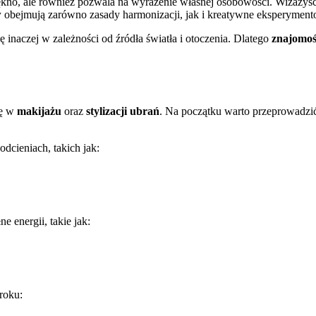
iękno, ale również pozwala na wyrażenie własnej osobowości. Wizażyści
w
obejmują zarówno zasady harmonizacji, jak i kreatywne eksperyment
 inaczej w zależności od źródła światła i otoczenia. Dlatego
znajomoś
lę w
makijażu
oraz
stylizacji ubrań
. Na początku warto przeprowadz
odcieniach, takich jak:
 energii, takie jak:
roku: