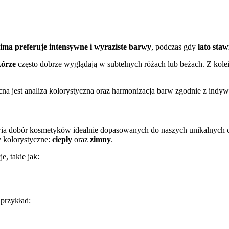
zima preferuje intensywne i wyraziste barwy
, podczas gdy
lato staw
kórze
często dobrze wyglądają w subtelnych różach lub beżach. Z kole
cna jest analiza kolorystyczna oraz harmonizacja barw zgodnie z indy
a dobór kosmetyków idealnie dopasowanych do naszych unikalnych cech.
 kolorystyczne:
ciepły
oraz
zimny
.
, takie jak:
 przykład: