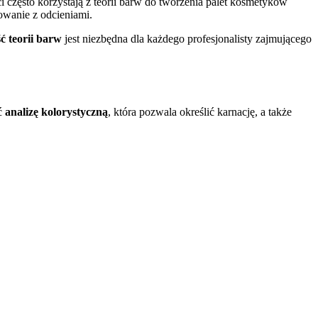
 często korzystają z teorii barw do tworzenia palet kosmetyków
owanie z odcieniami.
ć teorii barw
jest niezbędna dla każdego profesjonalisty zajmującego
ić
analizę kolorystyczną
, która pozwala określić karnację, a także