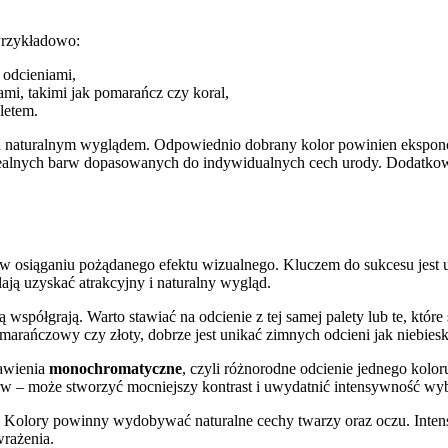
Przykładowo:
 odcieniami,
mi, takimi jak pomarańcz czy koral,
letem.
naturalnym wyglądem. Odpowiednio dobrany kolor powinien eksponowa
idealnych barw dopasowanych do indywidualnych cech urody. Dodatk
w osiąganiu pożądanego efektu wizualnego. Kluczem do sukcesu jest u
ają uzyskać atrakcyjny i naturalny wygląd.
półgrają. Warto stawiać na odcienie z tej samej palety lub te, które s
marańczowy czy złoty, dobrze jest unikać zimnych odcieni jak niebiesk
tawienia
monochromatyczne
, czyli różnorodne odcienie jednego kolor
rw – może stworzyć mocniejszy kontrast i uwydatnić intensywność wy
Kolory powinny wydobywać naturalne cechy twarzy oraz oczu. Inten
wrażenia.