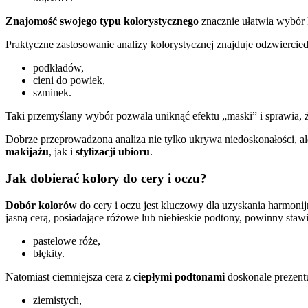
Znajomość swojego typu kolorystycznego
znacznie ułatwia wybór 
Praktyczne zastosowanie analizy kolorystycznej znajduje odzwierc
podkładów,
cieni do powiek,
szminek.
Taki przemyślany wybór pozwala uniknąć efektu „maski” i sprawia, ż
Dobrze przeprowadzona analiza nie tylko ukrywa niedoskonałości, a
makijażu
, jak i
stylizacji ubioru
.
Jak dobierać kolory do cery i oczu?
Dobór kolorów
do cery i oczu jest kluczowy dla uzyskania harmon
jasną cerą, posiadające różowe lub niebieskie podtony, powinny stawi
pastelowe róże,
błękity.
Natomiast ciemniejsza cera z
ciepłymi podtonami
doskonale prezentu
ziemistych,