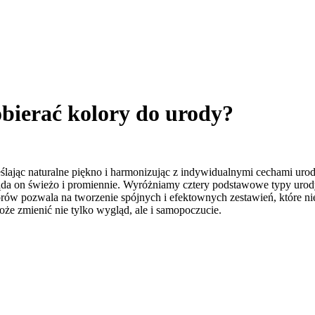
bierać kolory do urody?
reślając naturalne piękno i harmonizując z indywidualnymi cechami ur
ąda on świeżo i promiennie. Wyróżniamy cztery podstawowe typy urody 
orów pozwala na tworzenie spójnych i efektownych zestawień, które nie
że zmienić nie tylko wygląd, ale i samopoczucie.