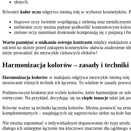
złotych.
Również
kolor oczu
odgrywa istotną rolę w wyborze kosmetyków. 
brązowe oczy świetnie współgrają z zielenią oraz metalicznymi
niebieskie oczy można pięknie podkreślić kontrastowymi kolora
zielone oczy natomiast doskonale komponują się z purpurą i fio
Warto pamiętać o unikaniu ostrego kontrastu
między makijażem a 
odcieni na skórze przed zakupem kosmetyków ułatwia znalezienie 
może prowadzić do niezwykle ciekawych efektów!
Harmonizacja kolorów – zasady i techniki
Harmonizacja kolorów
w makijażu odgrywa niezwykle istotną rolę 
stosowanie różnych technik ich łączenia. To właśnie te zasady pozwal
Podstawowym krokiem jest wybór kolorów, które harmonijnie ze sobą ws
estetycznie. Na przykład, decydując się na
ciepłe tonacje
takie jak po
Równie ważne są techniki łączenia kolorów. Można postawić na zes
komplementarnych – znajdujących się naprzeciwko siebie na kole ba
Nie można zapominać o indywidualnym dopasowaniu do typu urody. 
dlatego ich umiejętne łączenie ma kluczowe znaczenie dla ogólnego 