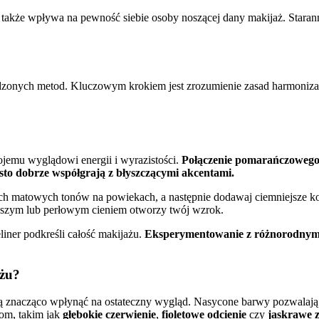
 także wpływa na pewność siebie osoby noszącej dany makijaż. Staranni
wdzonych metod. Kluczowym krokiem jest zrozumienie zasad harmoniza
jemu wyglądowi energii i wyrazistości.
Połączenie pomarańczowego 
sto dobrze współgrają z błyszczącymi akcentami.
jasnych matowych tonów na powiekach, a następnie dodawaj ciemniejsze
szym lub perłowym cieniem otworzy twój wzrok.
iner podkreśli całość makijażu.
Eksperymentowanie z różnorodnymi
ażu?
ą znacząco wpłynąć na ostateczny wygląd. Nasycone barwy pozwalają n
om, takim jak
głębokie czerwienie
,
fioletowe odcienie
czy
jaskrawe z