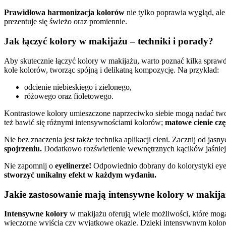
Prawidłowa harmonizacja kolorów
nie tylko poprawia wygląd, ale
prezentuje się świeżo oraz promiennie.
Jak łączyć kolory w makijażu – techniki i porady?
Aby skutecznie łączyć kolory w makijażu, warto poznać kilka spra
kole kolorów, tworząc spójną i delikatną kompozycję. Na przykład:
odcienie niebieskiego i zielonego,
różowego oraz fioletowego.
Kontrastowe kolory umieszczone naprzeciwko siebie mogą nadać two
też bawić się różnymi intensywnościami kolorów;
matowe cienie czę
Nie bez znaczenia jest także technika aplikacji cieni. Zacznij od 
spojrzeniu.
Dodatkowo rozświetlenie wewnętrznych kącików jaśniej
Nie zapomnij o
eyelinerze!
Odpowiednio dobrany do kolorystyki eyel
stworzyć unikalny efekt w każdym wydaniu.
Jakie zastosowanie mają intensywne kolory w makij
Intensywne kolory
w makijażu oferują wiele możliwości, które mog
wieczorne wyjścia czy wyjątkowe okazje. Dzięki intensywnym kolor