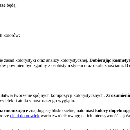
psze będą:
ch kolorów:
 zasad kolorystyki oraz analizy kolorystycznej.
Dobierając kosmetyk
ów powinien być zgodny z osobistym stylem oraz okolicznościami.
Dz
 ułatwia tworzenie spójnych kompozycji kolorystycznych.
Zrozumienie
y efekt i atrakcyjność naszego wyglądu.
harmonizujące
znajdują się blisko siebie, natomiast
kolory dopełniają
yborze
cieni do powiek
warto zwrócić uwagę na ich intensywność –
jaś