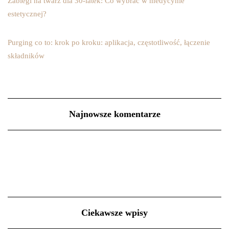
Zabiegi na twarz dla 30-latek: Co wybrać w medycynie
estetycznej?
Purging co to: krok po kroku: aplikacja, częstotliwość, łączenie
składników
Najnowsze komentarze
Ciekawsze wpisy