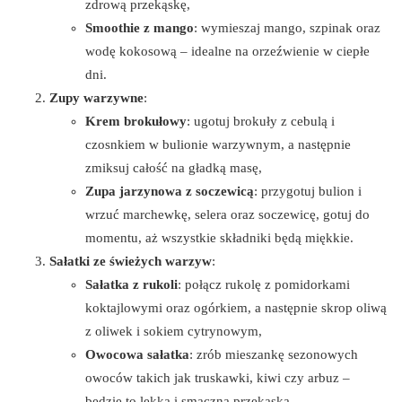
zdrową przekąskę,
Smoothie z mango
: wymieszaj mango, szpinak oraz
wodę kokosową – idealne na orzeźwienie w ciepłe
dni.
Zupy warzywne
:
Krem brokułowy
: ugotuj brokuły z cebulą i
czosnkiem w bulionie warzywnym, a następnie
zmiksuj całość na gładką masę,
Zupa jarzynowa z soczewicą
: przygotuj bulion i
wrzuć marchewkę, selera oraz soczewicę, gotuj do
momentu, aż wszystkie składniki będą miękkie.
Sałatki ze świeżych warzyw
:
Sałatka z rukoli
: połącz rukolę z pomidorkami
koktajlowymi oraz ogórkiem, a następnie skrop oliwą
z oliwek i sokiem cytrynowym,
Owocowa sałatka
: zrób mieszankę sezonowych
owoców takich jak truskawki, kiwi czy arbuz –
będzie to lekka i smaczna przekąska.