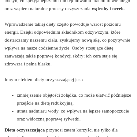
toksyn, co sprzyja lepszemu funkcjonowaniu układu trawiennego
oraz wspiera naturalne procesy oczyszczania
wątroby
i
nerek
.
Wprowadzenie takiej diety często powoduje wzrost poziomu
energii. Dzięki odpowiednim składnikom odżywczym, które
dostarczamy naszemu ciału, zyskujemy nową siłę, co pozytywnie
wpływa na nasze codzienne życie. Osoby stosujące dietę
zauważają także poprawę kondycji skóry; ich cera staje się
zdrowsza i pełna blasku.
Innym efektem diety oczyszczającej jest:
zmniejszenie objętości żołądka, co może ułatwić późniejsze
przejście na dietę redukcyjną,
utrata nadmiaru wody, co wpływa na lepsze samopoczucie
oraz widoczną poprawę sylwetki.
Dieta oczyszczająca
przynosi zatem korzyści nie tylko dla