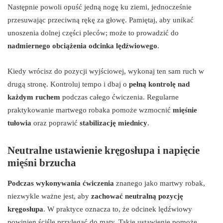
Następnie powoli opuść jedną nogę ku ziemi, jednocześnie
przesuwając przeciwną rękę za głowę. Pamiętaj, aby unikać
unoszenia dolnej części pleców; może to prowadzić do
nadmiernego obciążenia odcinka lędźwiowego
.
Kiedy wrócisz do pozycji wyjściowej, wykonaj ten sam ruch w
drugą stronę. Kontroluj tempo i dbaj o
pełną kontrolę nad
każdym ruchem
podczas całego ćwiczenia. Regularne
praktykowanie martwego robaka pomoże wzmocnić
mięśnie
tułowia
oraz poprawić
stabilizację miednicy
.
Neutralne ustawienie kręgosłupa i napięcie
mięśni brzucha
Podczas wykonywania ćwiczenia
znanego jako martwy robak,
niezwykle ważne jest, aby
zachować neutralną pozycję
kręgosłupa
. W praktyce oznacza to, że odcinek lędźwiowy
powinien ściśle przylegać do maty. Takie ustawienie pomoże