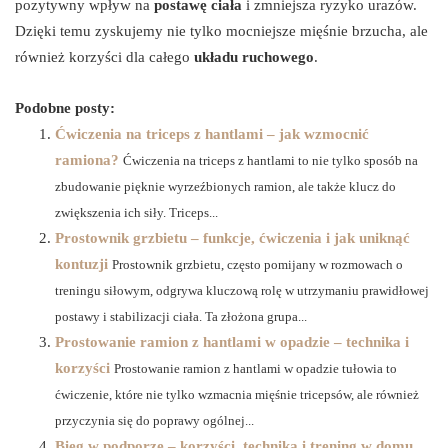
pozytywny wpływ na
postawę ciała
i zmniejsza ryzyko urazów.
Dzięki temu zyskujemy nie tylko mocniejsze mięśnie brzucha, ale
również korzyści dla całego
układu ruchowego
.
Podobne posty:
Ćwiczenia na triceps z hantlami – jak wzmocnić
ramiona?
Ćwiczenia na triceps z hantlami to nie tylko sposób na
zbudowanie pięknie wyrzeźbionych ramion, ale także klucz do
zwiększenia ich siły. Triceps...
Prostownik grzbietu – funkcje, ćwiczenia i jak uniknąć
kontuzji
Prostownik grzbietu, często pomijany w rozmowach o
treningu siłowym, odgrywa kluczową rolę w utrzymaniu prawidłowej
postawy i stabilizacji ciała. Ta złożona grupa...
Prostowanie ramion z hantlami w opadzie – technika i
korzyści
Prostowanie ramion z hantlami w opadzie tułowia to
ćwiczenie, które nie tylko wzmacnia mięśnie tricepsów, ale również
przyczynia się do poprawy ogólnej...
Bieg w podporze – korzyści, technika i trening w domu