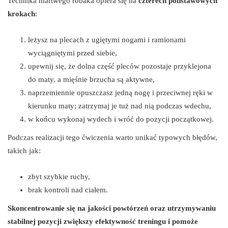
Technika martwego robaka opiera się na
czterech podstawowych
krokach
:
leżysz na plecach z ugiętymi nogami i ramionami
wyciągniętymi przed siebie,
upewnij się, że dolna część pleców pozostaje przyklejona
do maty, a mięśnie brzucha są aktywne,
naprzemiennie opuszczasz jedną nogę i przeciwnej ręki w
kierunku maty; zatrzymaj je tuż nad nią podczas wdechu,
w końcu wykonaj wydech i wróć do pozycji początkowej.
Podczas realizacji tego ćwiczenia warto unikać typowych błędów,
takich jak:
zbyt szybkie ruchy,
brak kontroli nad ciałem.
Skoncentrowanie się na jakości powtórzeń oraz utrzymywaniu
stabilnej pozycji zwiększy efektywność treningu i pomoże