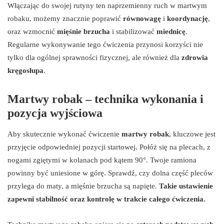
Włączając do swojej rutyny ten naprzemienny ruch w martwym
robaku, możemy znacznie poprawić
równowagę
i
koordynację
,
oraz wzmocnić
mięśnie brzucha
i stabilizować
miednicę
.
Regularne wykonywanie tego ćwiczenia przynosi korzyści nie
tylko dla ogólnej sprawności fizycznej, ale również dla
zdrowia
kręgosłupa
.
Martwy robak – technika wykonania i
pozycja wyjściowa
Aby skutecznie wykonać ćwiczenie
martwy robak
, kluczowe jest
przyjęcie odpowiedniej pozycji startowej. Połóż się na plecach, z
nogami zgiętymi w kolanach pod kątem 90°. Twoje ramiona
powinny być uniesione w górę. Sprawdź, czy dolna część pleców
przylega do maty, a mięśnie brzucha są napięte.
Takie ustawienie
zapewni stabilność oraz kontrolę w trakcie całego ćwiczenia.