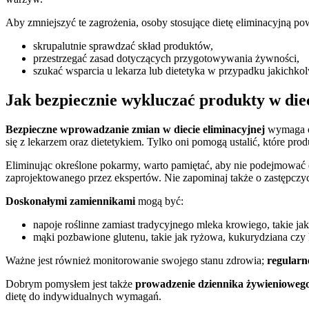
Aby zmniejszyć te zagrożenia, osoby stosujące dietę eliminacyjną po
skrupalutnie sprawdzać skład produktów,
przestrzegać zasad dotyczących przygotowywania żywności,
szukać wsparcia u lekarza lub dietetyka w przypadku jakichko
Jak bezpiecznie wykluczać produkty w die
Bezpieczne wprowadzanie zmian w diecie eliminacyjnej
wymaga os
się z lekarzem oraz dietetykiem. Tylko oni pomogą ustalić, które pr
Eliminując określone pokarmy, warto pamiętać, aby nie podejmować de
zaprojektowanego przez ekspertów. Nie zapominaj także o zastępcz
Doskonałymi zamiennikami
mogą być:
napoje roślinne zamiast tradycyjnego mleka krowiego, takie j
mąki pozbawione glutenu, takie jak ryżowa, kukurydziana cz
Ważne jest również monitorowanie swojego stanu zdrowia;
regularn
Dobrym pomysłem jest także
prowadzenie dziennika żywienioweg
dietę do indywidualnych wymagań.