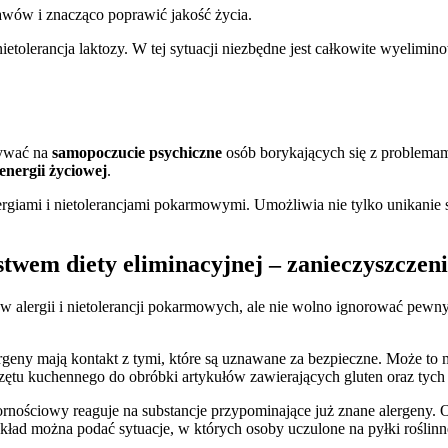
wów i znacząco poprawić jakość życia.
 nietolerancja laktozy. W tej sytuacji niezbędne jest całkowite wyeli
ływać na
samopoczucie psychiczne
osób borykających się z problemam
energii życiowej
.
alergiami i nietolerancjami pokarmowymi. Umożliwia nie tylko unikani
stwem diety eliminacyjnej – zanieczyszczen
 alergii i nietolerancji pokarmowych, ale nie wolno ignorować pewn
rgeny mają kontakt z tymi, które są uznawane za bezpieczne. Może to
zętu kuchennego do obróbki artykułów zawierających gluten oraz tych 
nościowy reaguje na substancje przypominające już znane alergeny. 
ykład można podać sytuacje, w których osoby uczulone na pyłki rośli