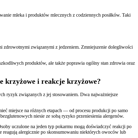
minowanie mleka i produktów mlecznych z codziennych posiłków. Taki
i zdrowotnymi związanymi z jedzeniem. Zmniejszenie dolegliwości
e szkodliwych produktów, ale także poprawia ogólny stan zdrowia oraz
ie krzyżowe i reakcje krzyżowe?
ych ryzyk związanych z jej stosowaniem. Dwa najważniejsze
 mieć miejsce na różnych etapach — od procesu produkcji po samo
bezglutenowych niesie ze sobą ryzyko przeniesienia alergenów.
Osoby uczulone na jeden typ pokarmu mogą doświadczyć reakcji po
nne reagują alergicznie po skonsumowaniu niektórych owoców lub