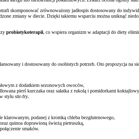
 potrafi skomponować zrównoważony jadłospis dostosowany do indywidua
wadzone zmiany w diecie. Dzięki takiemu wsparciu można uniknąć nie
zy
probiotykoterapii
, co wspiera organizm w adaptacji do diety eli
ilansowany i dostosowany do osobistych potrzeb. Oto propozycja na si
dałowym z dodatkiem sezonowych owoców,
llowana pierś kurczaka oraz sałatka z rukolą i pomidorkami koktajlow
tylu stir-fry.
śle klarowanym, podanej z kromką chleba bezglutenowego,
oraz quinoa doprawioną świeżą pietruszką,
e połączenie smaków.