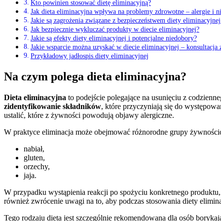
Kto powinien stosować dietę eliminacyjną?
Jak dieta eliminacyjna wpływa na problemy zdrowotne – alergie i 
Jakie są zagrożenia związane z bezpieczeństwem diety eliminacyjne
Jak bezpiecznie wykluczać produkty w diecie eliminacyjnej?
Jakie są efekty diety eliminacyjnej i potencjalne niedobory?
Jakie wsparcie można uzyskać w diecie eliminacyjnej – konsultacja 
Przykładowy jadłospis diety eliminacyjnej
Na czym polega dieta eliminacyjna?
Dieta eliminacyjna
to podejście polegające na usunięciu z codzienn
zidentyfikowanie składników
, które przyczyniają się do występo
ustalić, które z żywności powodują objawy alergiczne.
W praktyce eliminacja może obejmować różnorodne grupy żywnościow
nabiał,
gluten,
orzechy,
jaja.
W przypadku wystąpienia reakcji po spożyciu konkretnego produktu, 
również zwrócenie uwagi na to, aby podczas stosowania diety elimin
Tego rodzaju dieta jest szczególnie rekomendowana dla osób borykają