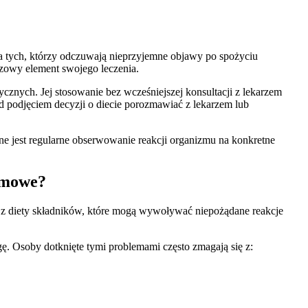
 dla tych, którzy odczuwają nieprzyjemne objawy po spożyciu
czowy element swojego leczenia.
cznych. Jej stosowanie bez wcześniejszej konsultacji z lekarzem
ed podjęciem decyzji o diecie porozmawiać z lekarzem lub
e jest regularne obserwowanie reakcji organizmu na konkretne
armowe?
u z diety składników, które mogą wywoływać niepożądane reakcje
lgę. Osoby dotknięte tymi problemami często zmagają się z: