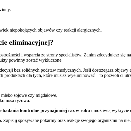
winny:
lwiek niepokojących objawów czy reakcji alergicznych.
cie eliminacyjnej?
trożności i wsparcia ze strony specjalistów. Zanim zdecydujesz się na
odukty powinny zostać wykluczone.
cyzji bez solidnych podstaw medycznych. Jeśli dostrzegasz objawy ale
ych produktach dla tych, które musisz wyeliminować – to pozwoli ci
ak mleko sojowe czy migdałowe,
y komosa ryżowa.
e badania kontrolne przynajmniej raz w roku
umożliwią wykrycie 
o
. Zapisuj spożywane pokarmy oraz reakcje swojego organizmu na nie. 