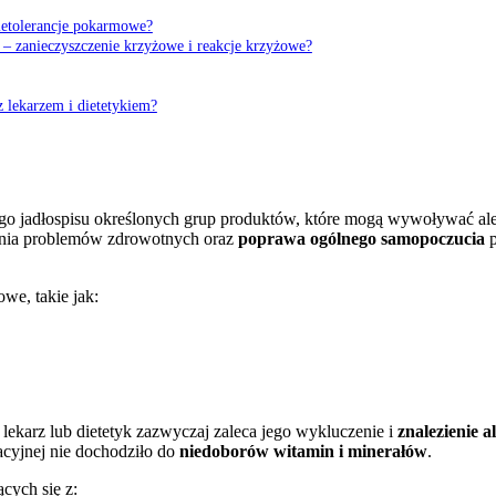
nietolerancje pokarmowe?
j – zanieczyszczenie krzyżowe i reakcje krzyżowe?
z lekarzem i dietetykiem?
ego jadłospisu określonych grup produktów, które mogą wywoływać ale
wania problemów zdrowotnych oraz
poprawa ogólnego samopoczucia
p
e, takie jak:
lekarz lub dietetyk zazwyczaj zaleca jego wykluczenie i
znalezienie a
acyjnej nie dochodziło do
niedoborów witamin i minerałów
.
cych się z: