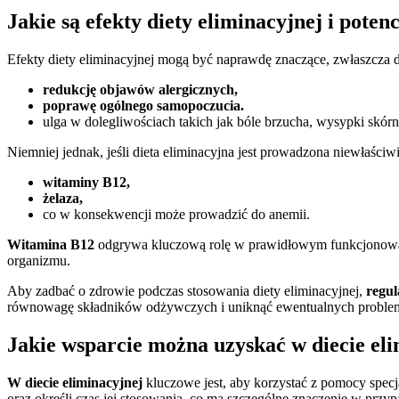
Jakie są efekty diety eliminacyjnej i pote
Efekty diety eliminacyjnej mogą być naprawdę znaczące, zwłaszcza dl
redukcję objawów alergicznych,
poprawę ogólnego samopoczucia.
ulga w dolegliwościach takich jak bóle brzucha, wysypki skór
Niemniej jednak, jeśli dieta eliminacyjna jest prowadzona niewłaśc
witaminy B12,
żelaza,
co w konsekwencji może prowadzić do anemii.
Witamina B12
odgrywa kluczową rolę w prawidłowym funkcjonowan
organizmu.
Aby zadbać o zdrowie podczas stosowania diety eliminacyjnej,
regul
równowagę składników odżywczych i uniknąć ewentualnych proble
Jakie wsparcie można uzyskać w diecie eli
W diecie eliminacyjnej
kluczowe jest, aby korzystać z pomocy specja
oraz określi czas jej stosowania, co ma szczególne znaczenie w przy