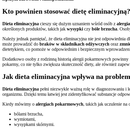
Kto powinien stosować dietę eliminacyjną
Dieta eliminacyjna
cieszy się dużym uznaniem wśród osób z
alergi
określonych produktów, takich jak
wysypki
czy
bóle brzucha
. Osob
Należy jednak pamiętać, że dieta eliminacyjna nie jest odpowiednia
może prowadzić do
braków w składnikach odżywczych
oraz
zmnie
dietetykiem, co pomoże w odpowiednim i bezpiecznym wprowadzeni
Dodatkowo osoby z rodzinną historią alergii pokarmowych powinny r
pokarmy, co nie tylko zwiększa skuteczność diety, ale również zapew
Jak dieta eliminacyjna wpływa na problem
Dieta eliminacyjna
pełni niezwykle ważną rolę w diagnozowaniu i 
organizmu. Dzięki temu łatwiej jest zidentyfikować substancje odpow
Kiedy mówimy o
alergiach pokarmowych
, takich jak uczulenie na
bólami brzucha,
wymiotami,
wysypkami skórnymi.