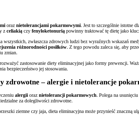
?
ami
oraz
nietolerancjami pokarmowymi
. Jest to szczególnie istotne
y z
celiakią
czy
fenyloketonurią
powinny traktować tę dietę jako klu
 dla wszystkich, zwłaszcza zdrowych ludzi bez wyraźnych wskazań medy
jszenia różnorodności posiłków
. Z tego powodu zaleca się, aby prz
u zmian.
ozważyć zastosowanie diety eliminacyjnej jako formy prewencji. Ważn
nia bezpieczeństwo jej stosowania.
y zdrowotne – alergie i nietolerancje pok
leczeniu
alergii
oraz
nietolerancji pokarmowych
. Polega na usunięci
iedzialne za dolegliwości zdrowotne.
 orzeszki ziemne czy jaja, dieta eliminacyjna może przynieść znaczną u