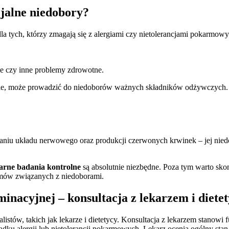
ncjalne niedobory?
a tych, którzy zmagają się z alergiami czy nietolerancjami pokarmowy
ne czy inne problemy zdrowotne.
iwie, może prowadzić do niedoborów ważnych składników odżywczych. O
iu układu nerwowego oraz produkcji czerwonych krwinek – jej niedo
arne badania kontrolne
są absolutnie niezbędne. Poza tym warto sko
mów związanych z niedoborami.
minacyjnej – konsultacja z lekarzem i diete
listów, takich jak lekarze i dietetycy. Konsultacja z lekarzem stanow
padku alergii lub nietolerancji pokarmowych. Lekarz ocenia ogólny sta