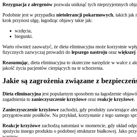
Rezygnacja z alergenów
pozwala uniknąć tych nieprzyjemnych obja
Podobnie jest w przypadku
nietolerancji pokarmowych
, takich jak
krok przynosi ulgę, łagodząc objawy takie jak:
wzdęcia,
biegunki.
Warto również zauważyć, że dieta eliminacyjna może korzystnie wp
fizycznych zazwyczaj prowadzi do
lepszego nastroju
oraz
większej 
Reasumując
, dieta eliminacyjna to skuteczne narzędzie w walce z 
jakość życia pacjentów cierpiących na te schorzenia.
Jakie są zagrożenia związane z bezpieczeń
Dieta eliminacyjna
jest popularnym sposobem na łagodzenie objawów
zagadnienia to
zanieczyszczenie krzyżowe
oraz
reakcje krzyżowe
.
Zanieczyszczenie krzyżowe
zachodzi, gdy produkty zawierające ale
przygotowanie posiłków. Na przykład, korzystanie z tego samego spr
Reakcje krzyżowe
zachodzą natomiast w momencie, gdy układ odpor
spożyciu innego produktu o podobnej strukturze białkowej. Jako prz
warzyw.