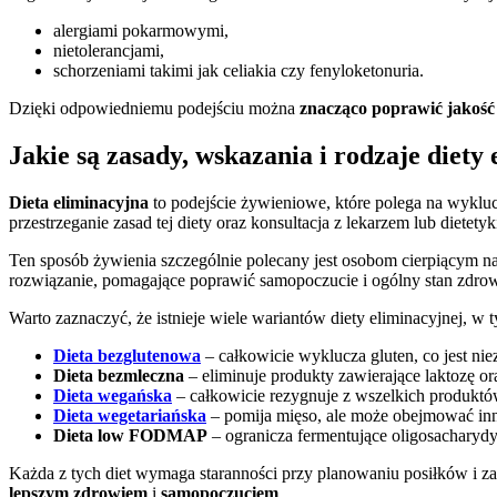
alergiami pokarmowymi,
nietolerancjami,
schorzeniami takimi jak celiakia czy fenyloketonuria.
Dzięki odpowiedniemu podejściu można
znacząco poprawić jakość
Jakie są zasady, wskazania i rodzaje diety
Dieta eliminacyjna
to podejście żywieniowe, które polega na wykl
przestrzeganie zasad tej diety oraz konsultacja z lekarzem lub diet
Ten sposób żywienia szczególnie polecany jest osobom cierpiącym n
rozwiązanie, pomagające poprawić samopoczucie i ogólny stan zdrow
Warto zaznaczyć, że istnieje wiele wariantów diety eliminacyjnej, w 
Dieta bezglutenowa
– całkowicie wyklucza gluten, co jest nie
Dieta bezmleczna
– eliminuje produkty zawierające laktozę or
Dieta wegańska
– całkowicie rezygnuje z wszelkich produkt
Dieta wegetariańska
– pomija mięso, ale może obejmować in
Dieta low FODMAP
– ogranicza fermentujące oligosacharydy
Każda z tych diet wymaga staranności przy planowaniu posiłków i
lepszym zdrowiem
i
samopoczuciem
.