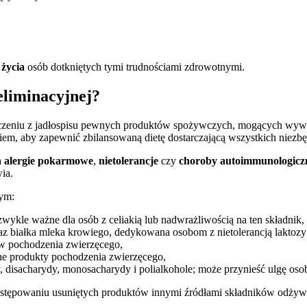
 życia
osób dotkniętych tymi trudnościami zdrowotnymi.
 eliminacyjnej?
uczeniu z jadłospisu pewnych produktów spożywczych, mogących wywo
etykiem, aby zapewnić zbilansowaną dietę dostarczającą wszystkich ni
a
alergie pokarmowe
,
nietolerancje
czy
choroby autoimmunologicz
ia.
tym:
zwykle ważne dla osób z celiakią lub nadwrażliwością na ten składnik,
az białka mleka krowiego, dedykowana osobom z nietolerancją laktozy 
ów pochodzenia zwierzęcego,
ne produkty pochodzenia zwierzęcego,
, disacharydy, monosacharydy i polialkohole; może przynieść ulgę osob
 zastępowaniu usuniętych produktów innymi źródłami składników odży