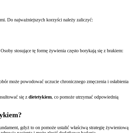
mi. Do najważniejszych korzyści należy zaliczyć:
soby stosujące tę formę żywienia często borykają się z brakiem:
bór może powodować uczucie chronicznego zmęczenia i osłabienia
nsultować się z
dietetykiem
, co pomoże utrzymać odpowiednią
tykiem?
i fundament, gdyż to on pomoże ustalić właściwą strategię żywieniową
n zdrowia pacjenta i może zlecić dodatkowe badania.