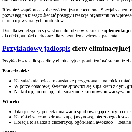
Również współpraca z dietetykiem jest nieoceniona. Specjalista ten
pozwalają na bieżąco śledzić postępy i reakcje organizmu na wpro
eliminacji wybranych produktów.
Dodatkowo eksperci są w stanie doradzić w zakresie
suplementacji
c
dla efektywności diety oraz dla zapewnienia zdrowia pacjenta.
Przykładowy jadłospis
diety eliminacyjnej
Przykładowy jadłospis diety eliminacyjnej powinien być starannie zb
Poniedziałek:
Na śniadanie polecam owsiankę przygotowaną na mleku mig
W porze obiadowej świetnie sprawdzi się zupa krem z dyni, gri
Na kolację proponuję tofu smażone z kolorowymi warzywami w s
Wtorek:
Jako pierwszy posiłek dnia warto spróbować jajecznicy na ma
Na obiad zalecam zdrową zupę jarzynową, pieczonego łososia 
Kolacja to sałatka z ciecierzycą, ogórkiem i awokado – idealn