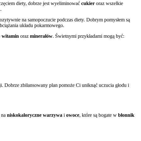
częciem diety, dobrze jest wyeliminować
cukier
oraz wszelkie
.
ozytywnie na samopoczucie podczas diety. Dobrym pomysłem są
 obciążania układu pokarmowego.
e
witamin
oraz
minerałów
. Świetnymi przykładami mogą być:
ji. Dobrze zbilansowany plan pomoże Ci uniknąć uczucia głodu i
w na
niskokaloryczne warzywa
i
owoce
, które są bogate w
błonnik