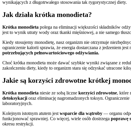
wynikających z długotrwałego stosowania tak rygorystycznej diety.
Jak działa krótka monodieta?
Krótka monodieta
polega na eliminacji większości składników odży
jest to wynik utraty wody oraz tkanki mięśniowej, a nie samego tłusz
Kiedy stosujemy monodietę, nasz organizm nie otrzymuje niezbędn
ograniczenie kalorii sprawia, że energia dostarczana z jedzeniem jest
potrzebujących pełnowartościowego odżywiania.
Choć krótka monodieta może dawać szybkie wyniki związane z reduk
zakończeniu diety, kiedy to organizm stara się odzyskać utracone ki
Jakie są korzyści zdrowotne krótkej mono
Krótka monodieta
niesie ze sobą liczne
korzyści zdrowotne
, które
detoksykacji
oraz eliminację nagromadzonych toksyn. Ograniczeni
laboratoryjnych.
Kolejnym istotnym atutem jest
wsparcie dla wątroby
— organu odpow
funkcjonować sprawniej. Co więcej, wiele osób dostrzega
poprawę s
okresu restrykcji.