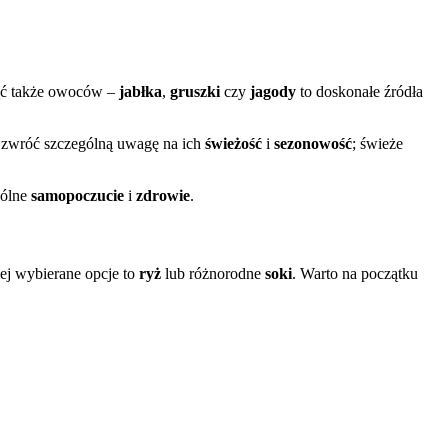
ąć także owoców –
jabłka
,
gruszki
czy
jagody
to doskonałe źródła
 zwróć szczególną uwagę na ich
świeżość
i
sezonowość
; świeże
gólne
samopoczucie
i
zdrowie
.
ej wybierane opcje to
ryż
lub różnorodne
soki
. Warto na początku