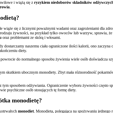
hwilowe i wiążą się z
ryzykiem niedoborów składników odżywczyc
drowia
.
nodietą?
ale wiąże się z licznymi poważnymi wadami oraz zagrożeniami dla zdrow
o rodzaju żywności, na przykład tylko owoców lub warzyw, sprawia, że
u
oraz problemami ze skórą i włosami.
dy dostarczamy naszemu ciału ograniczone ilości kalorii, ono zaczyna 
akończeniu diety.
Po powrocie do normalnego sposobu żywienia wiele osób doświadcza szy
tym skutkiem ubocznym monodiety. Zbyt mała różnorodność pokarmów
 tym sposobem odżywiania. Ograniczenie wyboru żywności często sp
e psychiczne osób stosujących tę formę diety.
ótka monodietę?
tkotrwałych
monodiet
. Monodieta, polegająca na spożywaniu jednego r