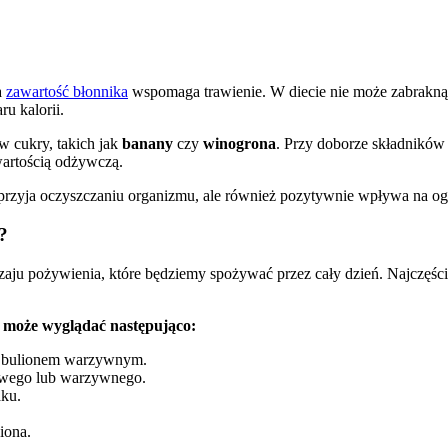
a
zawartość błonnika
wspomaga trawienie. W diecie nie może zabrakn
ru kalorii.
w cukry, takich jak
banany
czy
winogrona
. Przy doborze składników
artością odżywczą.
sprzyja oczyszczaniu organizmu, ale również pozytywnie wpływa na o
?
ju pożywienia, które będziemy spożywać przez cały dzień. Najczęści
 może wyglądać następująco:
b bulionem warzywnym.
owego lub warzywnego.
aku.
iona.