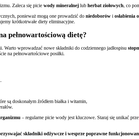
zmu. Zaleca się picie
wody mineralnej
lub
herbat ziołowych
, co po
rycznych, ponieważ mogą one prowadzić do
niedoborów
i
osłabienia
ujemy krótkotrwałe diety eliminacyjne.
na pełnowartościową dietę?
gii. Warto wprowadzać nowe składniki do codziennego jadłospisu
stopn
cie na pełnowartościowe posiłki.
.
tóre są doskonałym źródłem białka i witamin,
erałów.
organizmu
– regularne picie wody jest kluczowe. Staraj się unikać p
przyswajać składniki odżywcze i wesprze poprawne funkcjonowan