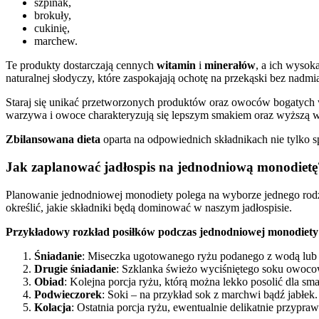
szpinak,
brokuły,
cukinię,
marchew.
Te produkty dostarczają cennych
witamin
i
minerałów
, a ich wysok
naturalnej słodyczy, które zaspokajają ochotę na przekąski bez nadmia
Staraj się unikać przetworzonych produktów oraz owoców bogatych 
warzywa i owoce charakteryzują się lepszym smakiem oraz wyższą w
Zbilansowana dieta
oparta na odpowiednich składnikach nie tylko 
Jak zaplanować jadłospis na jednodniową monodietę
Planowanie jednodniowej monodiety polega na wyborze jednego rodza
określić, jakie składniki będą dominować w naszym jadłospisie.
Przykładowy rozkład posiłków podczas jednodniowej monodiety
Śniadanie
: Miseczka ugotowanego ryżu podanego z wodą lu
Drugie śniadanie
: Szklanka świeżo wyciśniętego soku owoc
Obiad
: Kolejna porcja ryżu, którą można lekko posolić dla sm
Podwieczorek
: Soki – na przykład sok z marchwi bądź jabłek.
Kolacja
: Ostatnia porcja ryżu, ewentualnie delikatnie przypraw