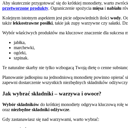
Aby skutecznie przygotować się do krótkiej monodiety, warto zwróci
przetworzone produkty
. Ograniczenie spożycia
mięsa
i
nabiału
rów
Kolejnym istotnym aspektem jest picie odpowiednich ilości
wody
. O
także
lekkostrawne posiłki
, takie jak zupy warzywne czy sałatki. 
Wybór właściwych produktów ma kluczowe znaczenie dla sukcesu m
jabłka,
marchewki,
ogórki,
szpinak.
Te naturalne skarby nie tylko wzbogacą Twoją dietę o cenne substanc
Planowanie jadłospisu na jednodniową monodietę powinno opierać si
zapewni dostarczenie wszystkich niezbędnych składników odżywczych
Jak wybrać składniki – warzywa i owoce?
Wybór składników
do krótkiej monodiety odgrywa kluczową rolę w
oraz
niezbędne składniki odżywcze
.
Gdy zastanawiasz się nad warzywami, warto wybrać: