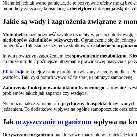
Niemniej jednak warto pamiętać, że te pozytywne efekty mogą być c
monodiety zaleca się konsultację z
dietetykiem
lub
specjalistą ds. z
Jakie są wady i zagrożenia związane z mo
Monodieta
może przynieść szybkie rezultaty w postaci utraty wagi, 
niedoborów składników odżywczych
. Ograniczenie się do jedneg
minerałów. Taki stan rzeczy może skutkować
osłabieniem organizm
Innym poważnym zagrożeniem jest
spowolnienie metabolizmu
. Kie
co może utrudnić późniejsze utrzymanie prawidłowej masy ciała po z
Efekt jo-jo
to kolejny istotny problem związany z tego typu dietą. 
wartości. Taki cykl potrafi wywołać frustrację i obniżyć samoocenę.
Zaburzenia funkcjonowania układu trawiennego
są również częs
problemów takich jak zaparcia czy wzdęcia.
Nie można także zapominać o
psychicznych aspektach
związanych z
jedzeniem. To dodatkowo wpływa na ogólne samopoczucie oraz zdrowi
Jak
oczyszczanie organizmu
wpływa na kr
Oczyszczanie organizmu
ma kluczowe znaczenie w kontekście kró