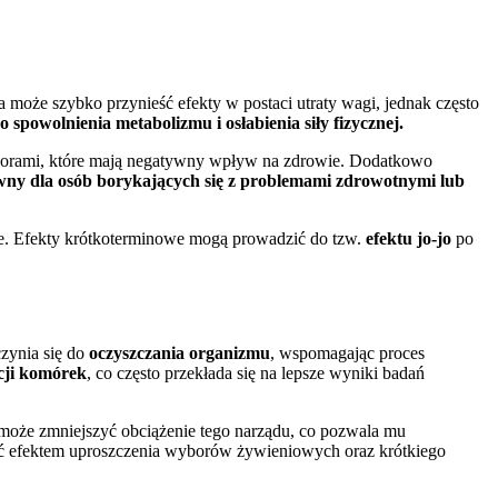
 może szybko przynieść efekty w postaci utraty wagi, jednak często
 spowolnienia metabolizmu i osłabienia siły fizycznej.
oborami, które mają negatywny wpływ na zdrowie. Dodatkowo
owny dla osób borykających się z problemami zdrowotnymi lub
je. Efekty krótkoterminowe mogą prowadzić do tzw.
efektu jo-jo
po
zynia się do
oczyszczania organizmu
, wspomagając proces
cji komórek
, co często przekłada się na lepsze wyniki badań
może zmniejszyć obciążenie tego narządu, co pozwala mu
być efektem uproszczenia wyborów żywieniowych oraz krótkiego