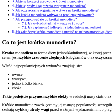
Jakie są korzyści zdrowotne krótkej monodiety?
Jakie są wady i zagrożenia związane z monodietą?
Jak oczyszczanie organizmu wpływa na krótka monodietę?
Jak krótka monodieta wpływa na problemy zdrowotne?
Jak przygotować się do krótkej monodiety?
Jak wybrać składniki – warzywa i owoce?
Jak zaplanować jadłospis na jednodniową monodietę?
Jak zakończyć krótka monodietę i przejść na pełnowartościową diet
Co to jest krótka monodieta?
Krótka monodieta
to forma diety jednoskładnikowej, w której przez
celem jest
szybkie zrzucenie zbędnych kilogramów
oraz
oczyszcze
Wśród najpopularniejszych wyborów znajdują się:
owoce,
warzywa,
jedno źródło białka,
zboża.
Takie podejście przynosi szybkie efekty
w redukcji masy ciała ora
Krótkie monodiecie zawdzięczamy jej rosnącą popularność, szczegól
szukają
szybkiej utraty wagi
przed ważnymi wydarzeniami lub pragną