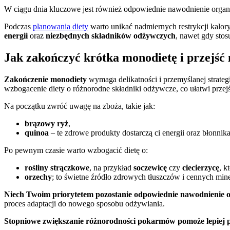
W ciągu dnia kluczowe jest również odpowiednie nawodnienie organi
Podczas
planowania diety
warto unikać nadmiernych restrykcji kalo
energii
oraz
niezbędnych składników odżywczych
, nawet gdy stos
Jak zakończyć krótka monodietę i przejść 
Zakończenie monodiety
wymaga delikatności i przemyślanej strate
wzbogacenie diety o różnorodne składniki odżywcze, co ułatwi przejś
Na początku zwróć uwagę na zboża, takie jak:
brązowy ryż
,
quinoa
– te zdrowe produkty dostarczą ci energii oraz błonnika
Po pewnym czasie warto wzbogacić dietę o:
rośliny strączkowe
, na przykład
soczewicę
czy
ciecierzycę
, k
orzechy
; to świetne źródło zdrowych tłuszczów i cennych min
Niech Twoim priorytetem pozostanie odpowiednie nawodnienie 
proces adaptacji do nowego sposobu odżywiania.
Stopniowe zwiększanie różnorodności pokarmów pomoże lepiej 