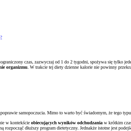
ę?
 ograniczony czas, zazwyczaj od 1 do 2 tygodni, spożywa się tylko je
nie organizmu
. W trakcie tej diety dzienne kalorie nie powinny przek
z poprawie samopoczucia. Mimo to warto być świadomym, że tego typu 
nie w kontekście
obiecujących wyników odchudzania
w krótkim czas
 rozpocząć dłuższy program dietetyczny. Jednakże istotne jest podej