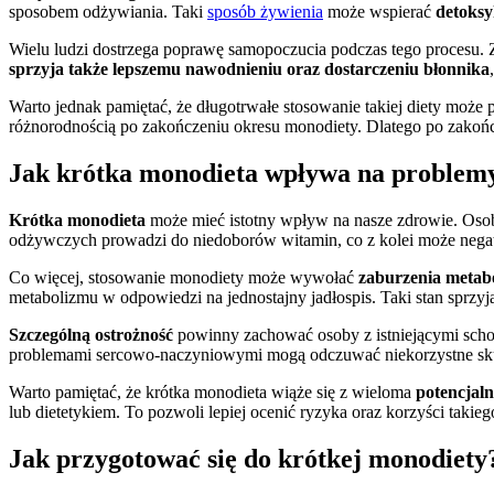
sposobem odżywiania. Taki
sposób żywienia
może wspierać
detoksy
Wielu ludzi dostrzega poprawę samopoczucia podczas tego procesu. 
sprzyja także lepszemu nawodnieniu oraz dostarczeniu błonnika
Warto jednak pamiętać, że długotrwałe stosowanie takiej diety może 
różnorodnością po zakończeniu okresu monodiety. Dlatego po zakońc
Jak krótka monodieta wpływa na problem
Krótka monodieta
może mieć istotny wpływ na nasze zdrowie. Oso
odżywczych prowadzi do niedoborów witamin, co z kolei może neg
Co więcej, stosowanie monodiety może wywołać
zaburzenia metab
metabolizmu w odpowiedzi na jednostajny jadłospis. Taki stan sprzyj
Szczególną ostrożność
powinny zachować osoby z istniejącymi schor
problemami sercowo-naczyniowymi mogą odczuwać niekorzystne sku
Warto pamiętać, że krótka monodieta wiąże się z wieloma
potencjal
lub dietetykiem. To pozwoli lepiej ocenić ryzyka oraz korzyści takieg
Jak przygotować się do krótkej monodiety