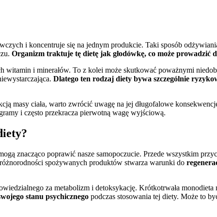
wczych i koncentruje się na jednym produkcie. Taki sposób odżywiania
czu.
Organizm traktuje tę dietę jak głodówkę, co może prowadzić do
ych witamin i minerałów. To z kolei może skutkować poważnymi nied
 niewystarczająca.
Dlatego ten rodzaj diety bywa szczególnie ryzyk
cją masy ciała, warto zwrócić uwagę na jej długofalowe konsekwenc
logramy i często przekracza pierwotną wagę wyjściową.
diety?
 mogą znacząco poprawić nasze samopoczucie. Przede wszystkim przyc
e różnorodności spożywanych produktów stwarza warunki do
regenera
iedzialnego za metabolizm i detoksykację. Krótkotrwała monodieta 
wojego stanu psychicznego
podczas stosowania tej diety. Może to 