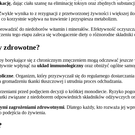
kację
, dając ciału szansę na eliminację toksyn oraz zbędnych substancji
Zwykle wynika to z rezygnacji z przetworzonej żywności i większej 
, co korzystnie wpływa na trawienie i przyspiesza metabolizm.
prowadzić do niedoborów witamin i minerałów. Efektywność oczyszczania
zeniu tego etapu zaleca się wzbogacenie diety o różnorodne składnik
y zdrowotne?
by borykające się z chronicznym zmęczeniem mogą odczuwać jeszcze 
atywnie wpłynąć na
układ immunologiczny
oraz obniżyć ogólne samo
oliczne
. Organizm, który przyzwyczaił się do regularnego dostarczani
a gromadzeniu tkanki tłuszczowej i utrudnia proces odchudzania.
zeniami przed podjęciem decyzji o krótkiej monodiecie. Ryzyko pogors
tki związane z niedoborem odpowiednich składników odżywczych or
nymi zagrożeniami zdrowotnymi
. Dlatego każdy, kto rozważa jej wp
o podejścia do żywienia.
?