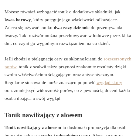
Możesz również wzbogacić tonik o dodatkowe składniki, jak
kwas borowy
, który potęguje jego właściwości odkażające.
Zaleca się używać toniku
dwa razy dziennie
do przemywania
twarzy. Taki roztwór można przechowywać w lodówce przez kilka
dni, co czyni go wygodnym rozwiązaniem na co dzień.
Jeśli chodzi o pielęgnację cery ze skłonnościami do
rozszerzonych
porów
, tonik z szałwii także przynosi znakomite rezultaty dzięki
swoim właściwościom ściągającym oraz antyseptycznym.
Regularne stosowanie może znacząco poprawić
wygląd skóry
oraz zmniejszyć widoczność porów, co z pewnością doceni każda
osoba dbająca o swój wygląd.
Tonik nawilżający z aloesem
Tonik nawilżający z aloesem
to doskonała propozycja dla osób
borykających się z
suchą
i
odwodnioną cerą
. Aloes, znany ze