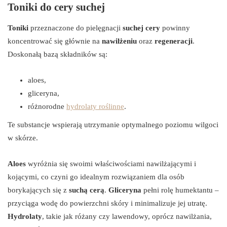
Toniki do cery suchej
Toniki
przeznaczone do pielęgnacji
suchej cery
powinny
koncentrować się głównie na
nawilżeniu
oraz
regeneracji
.
Doskonałą bazą składników są:
aloes,
gliceryna,
różnorodne
hydrolaty roślinne
.
Te substancje wspierają utrzymanie optymalnego poziomu wilgoci
w skórze.
Aloes
wyróżnia się swoimi właściwościami nawilżającymi i
kojącymi, co czyni go idealnym rozwiązaniem dla osób
borykających się z
suchą cerą
.
Gliceryna
pełni rolę humektantu –
przyciąga wodę do powierzchni skóry i minimalizuje jej utratę.
Hydrolaty
, takie jak różany czy lawendowy, oprócz nawilżania,