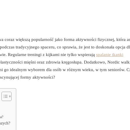
wa coraz większą popularność jako forma aktywności fizycznej, która a
podczas tradycyjnego spaceru, co sprawia, że jest to doskonała opcja d
e. Regularne treningi z kijkami nie tylko wspierają
spalanie tkanki
elastyczności mięśni oraz zdrowia kręgosłupa. Dodatkowo, Nordic walki
yni go idealnym wyborem dla osób w różnym wieku, w tym seniorów. Cz
fascynującej formy aktywności?
ia?
szych?