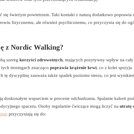
ć się świeżym powietrzem. Taki kontakt z naturą dodatkowo poprawia n
zdrowiu fizycznemu, ale również psychicznemu, co przyczynia się do og
ię z Nordic Walking?
sobą szereg
korzyści zdrowotnych
, mających pozytywny wpływ na cały
w tych treningach znacząco
poprawia krążenie krwi
, co z kolei sprzyja
ch tę dyscyplinę zauważa także spadek poziomu stresu, co jest wynikie
 ją doskonałym wsparciem w procesie odchudzania. Spalanie kalorii po
radycyjnego spaceru. Osoby regularnie ćwiczące mogą liczyć na
utratę 
ingi
przyczyniają się do: