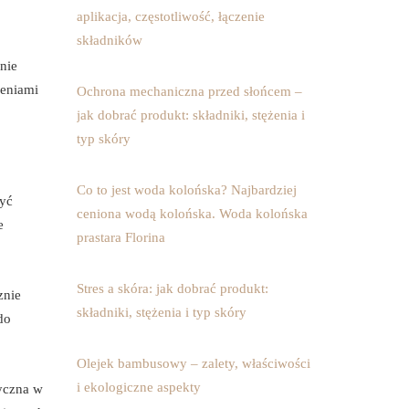
aplikacja, częstotliwość, łączenie
składników
nie
zeniami
Ochrona mechaniczna przed słońcem –
jak dobrać produkt: składniki, stężenia i
typ skóry
Co to jest woda kolońska? Najbardziej
zyć
ceniona wodą kolońska. Woda kolońska
e
prastara Florina
Stres a skóra: jak dobrać produkt:
znie
składniki, stężenia i typ skóry
do
Olejek bambusowy – zalety, właściwości
i ekologiczne aspekty
yczna w