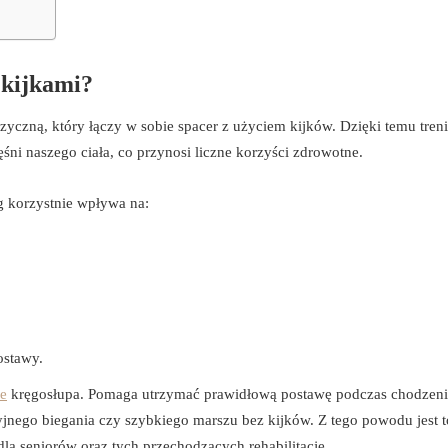
 kijkami?
zyczną, który łączy w sobie spacer z użyciem kijków. Dzięki temu treni
śni naszego ciała, co przynosi liczne korzyści zdrowotne.
g korzystnie wpływa na:
ostawy.
e
kręgosłupa. Pomaga utrzymać prawidłową postawę podczas chodzeni
jnego biegania czy szybkiego marszu bez kijków. Z tego powodu jest t
la seniorów oraz tych przechodzących rehabilitację.