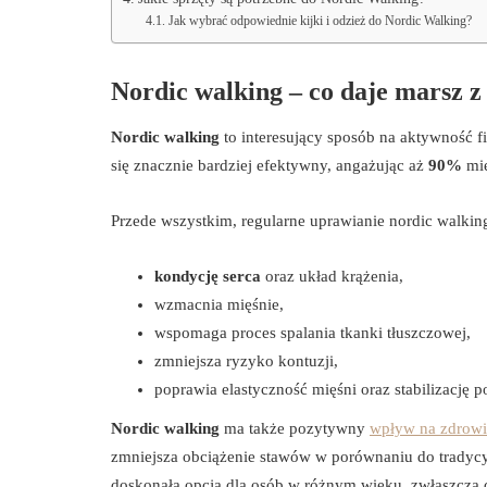
Jak wybrać odpowiednie kijki i odzież do Nordic Walking?
Nordic walking – co daje marsz z
Nordic walking
to interesujący sposób na aktywność fi
się znacznie bardziej efektywny, angażując aż
90%
mię
Przede wszystkim, regularne uprawianie nordic walkin
kondycję serca
oraz układ krążenia,
wzmacnia mięśnie,
wspomaga proces spalania tkanki tłuszczowej,
zmniejsza ryzyko kontuzji,
poprawia elastyczność mięśni oraz stabilizację p
Nordic walking
ma także pozytywny
wpływ na zdrowi
zmniejsza obciążenie stawów w porównaniu do tradycy
doskonała opcja dla osób w różnym wieku, zwłaszcza d