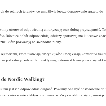
ch do różnych terenów, co umożliwia lepsze dopasowanie sprzętu do
winny oferować odpowiednią amortyzację oraz dobrą przyczepność. To
erów. Również dobór odpowiedniej odzieży sportowej ma kluczowe znac
yczne, które pozwalają na swobodne ruchy.
 rękawiczki, które ułatwiają chwyt kijków i zwiększają komfort w trakc
rze jest założyć odzież termoaktywną, natomiast latem poleca się lekkie
ż do Nordic Walking?
ktem jest ich odpowiednia długość. Powinny one być dostosowane do 
oraz zwiększenie efektywności marszu. Zwykle oblicza się to, mnożąc