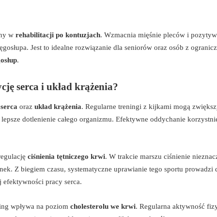
cny w
rehabilitacji po kontuzjach
. Wzmacnia mięśnie pleców i pozytyw
gosłupa. Jest to idealne rozwiązanie dla seniorów oraz osób z ogranic
gosłup
.
ję serca i układ krążenia?
 serca
oraz
układ krążenia
. Regularne treningi z kijkami mogą zwięks
na lepsze dotlenienie całego organizmu. Efektywne oddychanie korzystni
regulację
ciśnienia tętniczego krwi
. W trakcie marszu ciśnienie nieznac
kanek. Z biegiem czasu, systematyczne uprawianie tego sportu prowadzi 
j efektywności pracy serca.
king wpływa na poziom
cholesterolu we krwi
. Regularna aktywność fiz