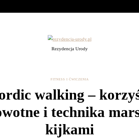
Rezydencja Urody
FITNESS I ĆWICZENIA
ordic walking – korzyś
owotne i technika mars
kijkami