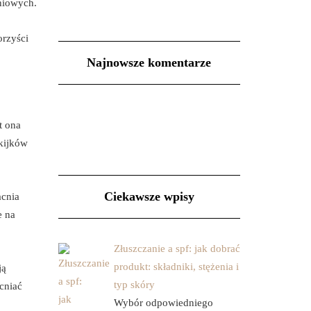
yniowych.
orzyści
Najnowsze komentarze
t ona
 kijków
Ciekawsze wpisy
acnia
e na
Złuszczanie a spf: jak dobrać
produkt: składniki, stężenia i
ją
typ skóry
cniać
Wybór odpowiedniego