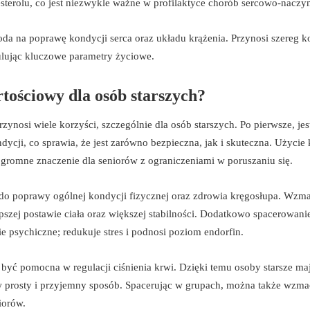
sterolu, co jest niezwykle ważne w profilaktyce chorób sercowo-nacz
da na poprawę kondycji serca oraz układu krążenia. Przynosi szereg k
lując kluczowe parametry życiowe.
tościowy dla osób starszych?
zynosi wiele korzyści, szczególnie dla osób starszych. Po pierwsze, jes
ycji, co sprawia, że jest zarówno bezpieczna, jak i skuteczna. Użycie
gromne znaczenie dla seniorów z ograniczeniami w poruszaniu się.
 do poprawy ogólnej kondycji fizycznej oraz zdrowia kręgosłupa. Wzm
epszej postawie ciała oraz większej stabilności. Dodatkowo spacerowani
psychiczne; redukuje stres i podnosi poziom endorfin.
 być pomocna w regulacji ciśnienia krwi. Dzięki temu osoby starsze ma
 prosty i przyjemny sposób. Spacerując w grupach, można także wzma
iorów.