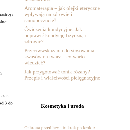
Aromaterapia – jak olejki eteryczne
wpływają na zdrowie i
astrój i
samopoczucie?
ólnej
Ćwiczenia kondycyjne: Jak
poprawić kondycję fizyczną i
zdrowie?
Przeciwwskazania do stosowania
kwasów na twarz – co warto
wiedzieć?
Jak przygotować tonik różany?
m
Przepis i właściwości pielęgnacyjne
dczas
od 3 do
Kosmetyka i uroda
Ochrona przed hev i ir: krok po kroku: