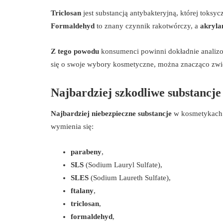
Triclosan
jest substancją antybakteryjną, której toksy
Formaldehyd
to znany czynnik rakotwórczy, a
akryla
Z tego powodu
konsumenci powinni dokładnie analizow
się o swoje wybory kosmetyczne, można znacząco zwi
Najbardziej szkodliwe substancj
Najbardziej niebezpieczne substancje
w kosmetykach t
wymienia się:
parabeny
,
SLS
(Sodium Lauryl Sulfate),
SLES
(Sodium Laureth Sulfate),
ftalany
,
triclosan
,
formaldehyd
,