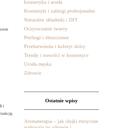
kosmetyka i uroda
Kosmetyki i zabiegi profesjonalne
Naturalne składniki i DIY
Oczyszczanie twarzy
rowie
Peelingi i złuszczanie
Przebarwienia i koloryt skóry
Trendy i nowości w kosmetyce
Uroda męska
Zdrowie
Ostatnie wpisy
S
i
funkcję
Aromaterapia – jak olejki eteryczne
wpływają na zdrowie i