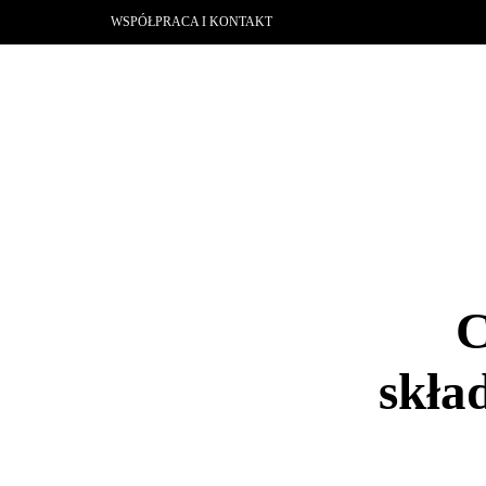
WSPÓŁPRACA I KONTAKT
C
skła