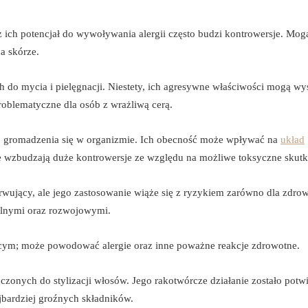
 ich potencjał do wywoływania alergii często budzi kontrowersje. Mog
a skórze.
h do mycia i pielęgnacji. Niestety, ich agresywne właściwości mogą wy
roblematyczne dla osób z wrażliwą cerą.
do gromadzenia się w organizmie. Ich obecność może wpływać na
układ
e wzbudzają duże kontrowersje ze względu na możliwe toksyczne skutk
rwujący, ale jego zastosowanie wiąże się z ryzykiem zarówno dla zdrow
alnymi oraz rozwojowymi.
iącym; może powodować alergie oraz inne poważne reakcje zdrowotne.
onych do stylizacji włosów. Jego rakotwórcze działanie zostało potw
jbardziej groźnych składników.