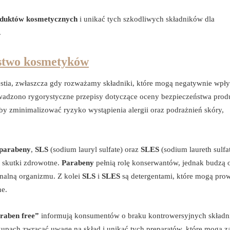
oduktów kosmetycznych
i unikać tych szkodliwych składników dla
.
stwo kosmetyków
estia, zwłaszcza gdy rozważamy składniki, które mogą negatywnie wpł
wadzono rygorystyczne przepisy dotyczące oceny bezpieczeństwa pro
 zminimalizować ryzyko wystąpienia alergii oraz podrażnień skóry,
parabeny
,
SLS
(sodium lauryl sulfate) oraz
SLES
(sodium laureth sulfat
e skutki zdrowotne.
Parabeny
pełnią rolę konserwantów, jednak budzą
alną organizmu. Z kolei
SLS
i
SLES
są detergentami, które mogą pro
ne.
raben free”
informują konsumentów o braku kontrowersyjnych skład
kupach zwracać uwagę na skład i unikać tych preparatów, które mogą z