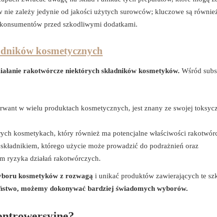
 nie zależy jedynie od jakości użytych surowców; kluczowe są równie
e konsumentów przed szkodliwymi dodatkami.
adników kosmetycznych
iałanie rakotwórcze niektórych składników kosmetyków.
Wśród subst
want w wielu produktach kosmetycznych, jest znany ze swojej toksycz
rych kosmetykach, który również ma potencjalne właściwości rakotwór
 składnikiem, którego użycie może prowadzić do podrażnień oraz
m ryzyka działań rakotwórczych.
wyboru kosmetyków z rozwagą
i unikać produktów zawierających te sz
czeństwo, możemy dokonywać bardziej świadomych wyborów.
kontrowersyjne?