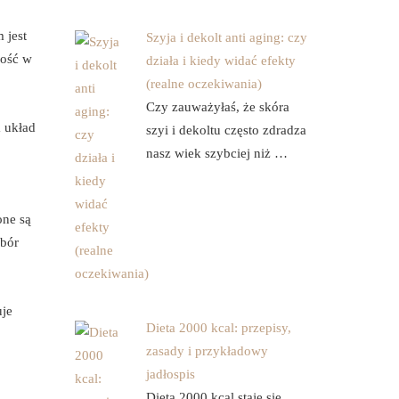
 jest
Szyja i dekolt anti aging: czy
ność w
działa i kiedy widać efekty
(realne oczekiwania)
Czy zauważyłaś, że skóra
 układ
szyi i dekoltu często zdradza
nasz wiek szybciej niż …
one są
ybór
uje
Dieta 2000 kcal: przepisy,
zasady i przykładowy
jadłospis
Dieta 2000 kcal staje się