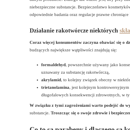
niebezpieczne substancje. Bezpieczeństwo kosmetyków
odpowiednie badania oraz regulacje prawne chroniąc
Działanie rakotwórcze niektórych
skł
Coraz więcej konsumentów zaczyna obawiać się o dz
budzących największe wątpliwości znajdują się:
formaldehyd
, powszechnie używany jako konser
uznawany za substancję rakotwórczą,
akrylamid
, to kolejny związek obecny w niektó
trietanolamina
, jest kolejnym kontrowersyjnym
długofalowych konsekwencji zdrowotnych, w ty
W związku z tymi zagrożeniami warto podejść do 
substancje.
Troszcząc się o swoje zdrowie i bezpie
Co to są parabeny i dlaczego są 