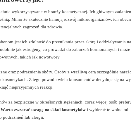
zechnie wykorzystywane w branży kosmetycznej. Ich głównym zadaniem
leśnią. Mimo że skutecznie hamują rozwój mikroorganizmów, ich obec
encjalnych zagrożeń dla zdrowia.
enom jest ich zdolność do przenikania przez skórę i oddziaływania na
odobnie jak estrogeny, co prowadzi do zaburzeń hormonalnych i może
owotnych, takich jak nowotwory.
e oraz podrażnienia skóry. Osoby z wrażliwą cerą szczególnie naraż
 w kosmetykach. Z tego powodu wielu konsumentów decyduje się na w
iknąć nieprzyjemnych reakcji.
nów za bezpieczne w określonych stężeniach, coraz więcej osób prefer
.
Warto zwracać uwagę na skład kosmetyków
i wybierać te wolne od
 podrażnień lub alergii.