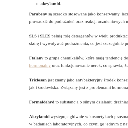
akrylamid
.
Parabeny
są szeroko stosowane jako konserwanty, lecz
prowadzić do podrażnień oraz reakcji uczuleniowych n
SLS
i
SLES
pełnią rolę detergentów w wielu produktac
skórę i wywoływać podrażnienia, co jest szczególnie p
Ftalany
to grupa chemikaliów, które mają tendencję 
hormonalny
oraz funkcjonowanie nerek, co sprawia, ż
Triclosan
jest znany jako antybakteryjny środek konse
jak i środowiska. Związany jest z problemami hormon
Formaldehyd
to substancja o silnym działaniu drażn
Akrylamid
występuje głównie w kosmetykach przeznacz
w badaniach laboratoryjnych, co czyni go jednym z na