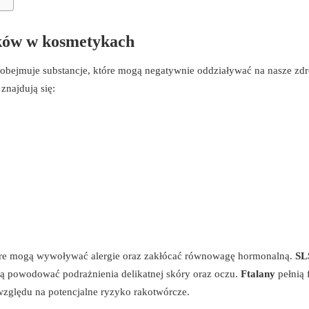
ików w kosmetykach
bejmuje substancje, które mogą negatywnie oddziaływać na nasze zd
znajdują się:
óre mogą wywoływać alergie oraz zakłócać równowagę hormonalną.
SL
ogą powodować podrażnienia delikatnej skóry oraz oczu.
Ftalany
pełnią 
względu na potencjalne ryzyko rakotwórcze.