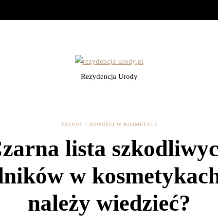
Rezydencja Urody
TRENDY I NOWOŚCI W KOSMETYCE
zarna lista szkodliwy
dników w kosmetykach
należy wiedzieć?