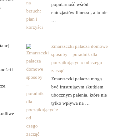
popularność wśród
ż
entuzjastów fitnessu, a to nie
…
ancji
Zmarszczki palacza domowe
sposoby – poradnik dla
początkujących: od czego
ności i
zacząć
Zmarszczki palacza mogą
cze,
być frustrującym skutkiem
ubocznym palenia, które nie
tylko wpływa na …
kodliwe