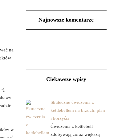
Najnowsze komentarze
ywać na
duktów
Ciekawsze wpisy
e),
 obawy
Skuteczne ćwiczenia z
wadzić
kettlebellem na brzuch: plan
i korzyści
Ćwiczenia z kettlebell
ników w
zdobywają coraz większą
awierać