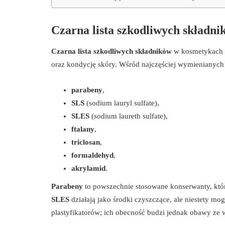
Czarna lista szkodliwych składn
Czarna lista szkodliwych składników
w kosmetykach o
oraz kondycję skóry. Wśród najczęściej wymienianych 
parabeny
,
SLS
(sodium lauryl sulfate),
SLES
(sodium laureth sulfate),
ftalany
,
triclosan
,
formaldehyd
,
akrylamid
.
Parabeny
to powszechnie stosowane konserwanty, kt
SLES
działają jako środki czyszczące, ale niestety m
plastyfikatorów; ich obecność budzi jednak obawy ze 