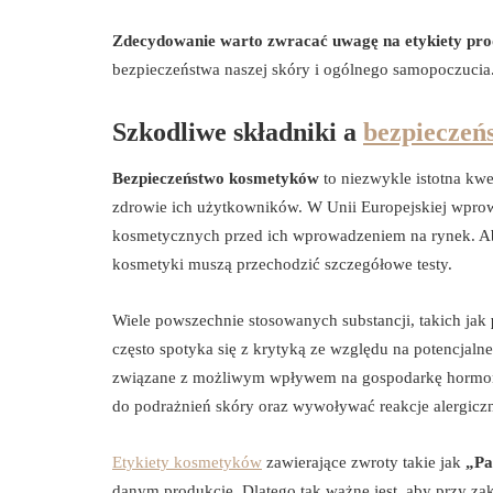
Zdecydowanie warto zwracać uwagę na etykiety pr
bezpieczeństwa naszej skóry i ogólnego samopoczucia
Szkodliwe składniki a
bezpieczeń
Bezpieczeństwo kosmetyków
to niezwykle istotna kw
zdrowie ich użytkowników. W Unii Europejskiej wpro
kosmetycznych przed ich wprowadzeniem na rynek. Aby
kosmetyki muszą przechodzić szczegółowe testy.
Wiele powszechnie stosowanych substancji, takich jak
często spotyka się z krytyką ze względu na potencjaln
związane z możliwym wpływem na gospodarkę hormon
do podrażnień skóry oraz wywoływać reakcje alergicz
Etykiety kosmetyków
zawierające zwroty takie jak
„Pa
danym produkcie. Dlatego tak ważne jest, aby przy za