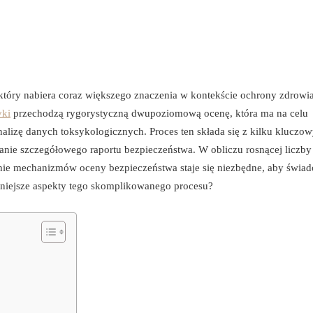
który nabiera coraz większego znaczenia w kontekście ochrony zdrowi
yki
przechodzą rygorystyczną dwupoziomową ocenę, która ma na celu
nalizę danych toksykologicznych. Proces ten składa się z kilku kluczo
nie szczegółowego raportu bezpieczeństwa. W obliczu rosnącej liczby
nie mechanizmów oceny bezpieczeństwa staje się niezbędne, aby świa
niejsze aspekty tego skomplikowanego procesu?