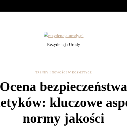
Rezydencja Urody
TRENDY I NOWOŚCI W KOSMETYCE
Ocena bezpieczeństw
etyków: kluczowe aspe
normy jakości