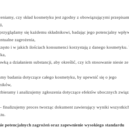
eniamy, czy skład kosmetyku jest zgodny z obowiązującymi przepisam
i,
 przyglądamy się każdemu składnikowi, badając jego potencjalny wpły
ntualne zagrożenia,
zęsto i w jakich ilościach konsumenci korzystają z danego kosmetyku.
yka,
wką a działaniem substancji, aby określić, czy ich stosowanie niesie ze
my badania dotyczące całego kosmetyku, by upewnić się o jego
dników,
zbieramy i analizujemy zgłoszenia dotyczące efektów ubocznych zwią
– finalizujemy proces tworząc dokument zawierający wyniki wszystkic
tu.
ie potencjalnych zagrożeń oraz zapewnienie wysokiego standardu