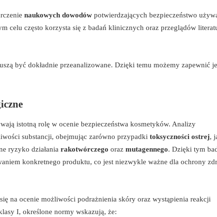
arczenie
naukowych dowodów
potwierdzających bezpieczeństwo używ
 celu często korzysta się z badań klinicznych oraz przeglądów literat
 muszą być dokładnie przeanalizowane. Dzięki temu możemy zapewnić j
iczne
wają istotną rolę w ocenie bezpieczeństwa kosmetyków. Analizy
dliwości substancji, obejmując zarówno przypadki
toksyczności ostrej
, j
ne ryzyko działania
rakotwórczego
oraz
mutagennego
. Dzięki tym b
aniem konkretnego produktu, co jest niezwykle ważne dla ochrony zd
się na ocenie możliwości podrażnienia skóry oraz wystąpienia reakcji
lasy I, określone normy wskazują, że: