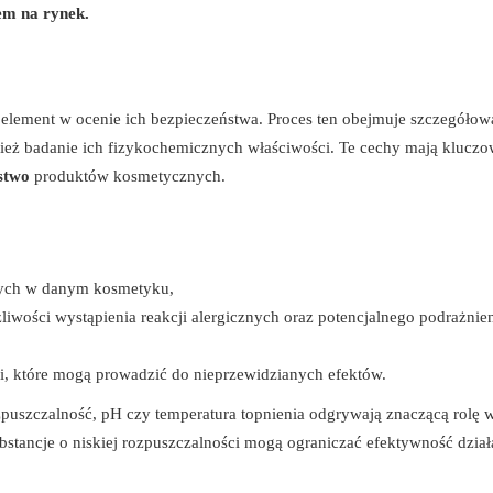
em na rynek.
 element w ocenie ich bezpieczeństwa. Proces ten obejmuje szczegółow
ież badanie ich fizykochemicznych właściwości. Te cechy mają klucz
ństwo
produktów kosmetycznych.
tych w danym kosmetyku,
iwości wystąpienia reakcji alergicznych oraz potencjalnego podrażnie
i, które mogą prowadzić do nieprzewidzianych efektów.
ozpuszczalność, pH czy temperatura topnienia odgrywają znaczącą rolę 
stancje o niskiej rozpuszczalności mogą ograniczać efektywność dział