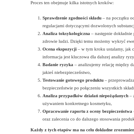
Proces ten obejmuje kilka istotnych kroków:
Sprawdzenie zgodności składu
– na początku oc
regulacjami dotyczącymi dozwolonych substancj
Analiza toksykologiczna
– następnie dokładnie
zdrowie ludzi. Dzięki temu możemy wykryć ewe
Ocena ekspozycji
– w tym kroku ustalamy, jak c
informacja jest kluczowa dla dalszej analizy ryz
Badanie ryzyka
– analizujemy relację między da
jakieś niebezpieczeństwo,
Testowanie gotowego produktu
– przeprowadza
bezpieczeństwie po połączeniu wszystkich skła
Analiza przypadków działań niepożądanych
– 
używaniem konkretnego kosmetyku,
Opracowanie raportu z oceny bezpieczeństwa
oraz zalecenia co do dalszego stosowania produk
Każdy z tych etapów ma na celu dokładne zrozumien