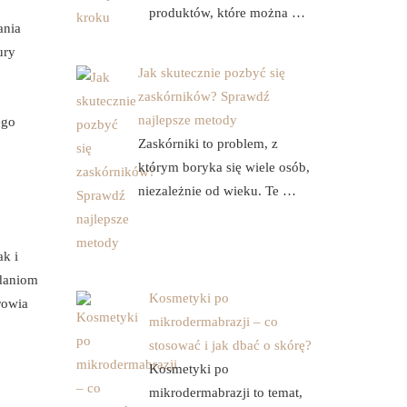
produktów, które można …
ania
ury
Jak skutecznie pozbyć się
zaskórników? Sprawdź
najlepsze metody
ego
Zaskórniki to problem, z
którym boryka się wiele osób,
niezależnie od wieku. Te …
ak i
adaniom
Kosmetyki po
rowia
mikrodermabrazji – co
stosować i jak dbać o skórę?
Kosmetyki po
mikrodermabrazji to temat,