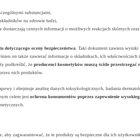
zczególnymi substancjami,
składników na zdrowie ludzi,
re dostarczają cennych informacji o możliwych reakcjach skórnych ora
tu dotyczącego oceny bezpieczeństwa
. Taki dokument zawiera wyniki
nien on także zawierać informacje o składnikach, ich właściwościach i
ży podkreślić, że
producenci kosmetyków muszą ściśle przestrzegać r
rzez nich produktów.
apowy i obejmuje analizę danych toksykologicznych, badania dermatol
wnym celem jest
ochrona konsumentów poprzez zapewnienie wysokieg
metycznych.
, aby zagwarantować, że te produkty są bezpieczne dla ich użytkowni