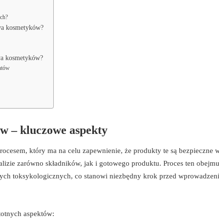
ach?
twa kosmetyków?
twa kosmetyków?
ntów
w – kluczowe aspekty
ocesem, który ma na celu zapewnienie, że produkty te są bezpieczne 
alizie zarówno składników, jak i gotowego produktu. Proces ten obejmu
anych toksykologicznych, co stanowi niezbędny krok przed wprowadzen
totnych aspektów: