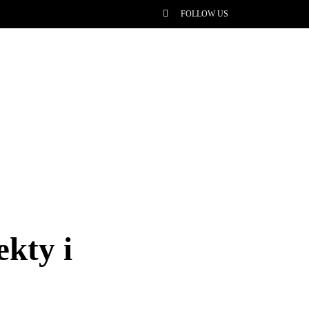
FOLLOW US
a
kty i