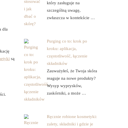
który zasługuje na
szczególną uwagę,
zwłaszcza w kontekście …
a dla
Purging co to: krok po
kroku: aplikacja,
kację
częstotliwość, łączenie
etyki
są
składników
Zauważyłeś, że Twoja skóra
reaguje na nowe produkty?
Wysyp wyprysków,
zaskórniki, a może …
ści.
Ręcznie robione kosmetyki:
zalety, składniki i gdzie je