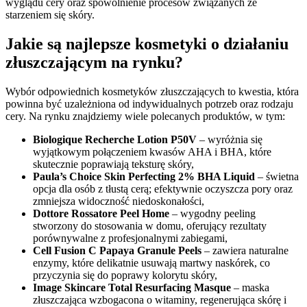
wyglądu cery oraz spowolnienie procesów związanych ze
starzeniem się skóry.
Jakie są najlepsze kosmetyki o działaniu
złuszczającym na rynku?
Wybór odpowiednich kosmetyków złuszczających to kwestia, która
powinna być uzależniona od indywidualnych potrzeb oraz rodzaju
cery. Na rynku znajdziemy wiele polecanych produktów, w tym:
Biologique Recherche Lotion P50V
– wyróżnia się
wyjątkowym połączeniem kwasów AHA i BHA, które
skutecznie poprawiają teksturę skóry,
Paula’s Choice Skin Perfecting 2% BHA Liquid
– świetna
opcja dla osób z tłustą cerą; efektywnie oczyszcza pory oraz
zmniejsza widoczność niedoskonałości,
Dottore Rossatore Peel Home
– wygodny peeling
stworzony do stosowania w domu, oferujący rezultaty
porównywalne z profesjonalnymi zabiegami,
Cell Fusion C Papaya Granule Peels
– zawiera naturalne
enzymy, które delikatnie usuwają martwy naskórek, co
przyczynia się do poprawy kolorytu skóry,
Image Skincare Total Resurfacing Masque
– maska
złuszczająca wzbogacona o witaminy, regenerująca skórę i