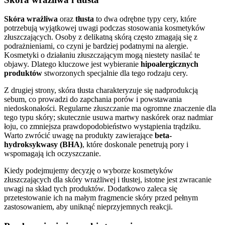
Skóra wrażliwa
oraz
tłusta
to dwa odrębne typy cery, które
potrzebują wyjątkowej uwagi podczas stosowania kosmetyków
złuszczających. Osoby z delikatną skórą często zmagają się z
podrażnieniami, co czyni je bardziej podatnymi na alergie.
Kosmetyki o działaniu złuszczającym mogą niestety nasilać te
objawy. Dlatego kluczowe jest wybieranie
hipoalergicznych
produktów
stworzonych specjalnie dla tego rodzaju cery.
Z drugiej strony, skóra tłusta charakteryzuje się nadprodukcją
sebum, co prowadzi do zapchania porów i powstawania
niedoskonałości. Regularne złuszczanie ma ogromne znaczenie dla
tego typu skóry; skutecznie usuwa martwy naskórek oraz nadmiar
łoju, co zmniejsza prawdopodobieństwo wystąpienia trądziku.
Warto zwrócić uwagę na produkty zawierające
beta-
hydroksykwasy (BHA)
, które doskonale penetrują pory i
wspomagają ich oczyszczanie.
Kiedy podejmujemy decyzję o wyborze kosmetyków
złuszczających dla skóry wrażliwej i tłustej, istotne jest zwracanie
uwagi na skład tych produktów. Dodatkowo zaleca się
przetestowanie ich na małym fragmencie skóry przed pełnym
zastosowaniem, aby uniknąć nieprzyjemnych reakcji.