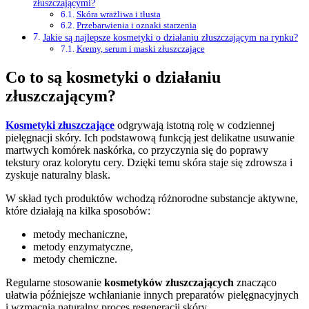
złuszczającymi?
Skóra wrażliwa i tłusta
Przebarwienia i oznaki starzenia
Jakie są najlepsze kosmetyki o działaniu złuszczającym na rynku?
Kremy, serum i maski złuszczające
Co to są kosmetyki o działaniu
złuszczającym?
Kosmetyki złuszczające
odgrywają istotną rolę w codziennej
pielęgnacji skóry. Ich podstawową funkcją jest delikatne usuwanie
martwych komórek naskórka, co przyczynia się do poprawy
tekstury oraz kolorytu cery. Dzięki temu skóra staje się zdrowsza i
zyskuje naturalny blask.
W skład tych produktów wchodzą różnorodne substancje aktywne,
które działają na kilka sposobów:
metody mechaniczne,
metody enzymatyczne,
metody chemiczne.
Regularne stosowanie
kosmetyków złuszczających
znacząco
ułatwia późniejsze wchłanianie innych preparatów pielęgnacyjnych
i wzmacnia naturalny proces regeneracji skóry.