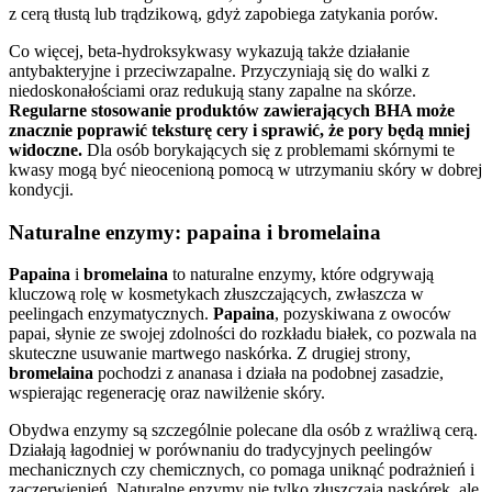
z cerą tłustą lub trądzikową, gdyż zapobiega zatykania porów.
Co więcej, beta-hydroksykwasy wykazują także działanie
antybakteryjne i przeciwzapalne. Przyczyniają się do walki z
niedoskonałościami oraz redukują stany zapalne na skórze.
Regularne stosowanie produktów zawierających BHA może
znacznie poprawić teksturę cery i sprawić, że pory będą mniej
widoczne.
Dla osób borykających się z problemami skórnymi te
kwasy mogą być nieocenioną pomocą w utrzymaniu skóry w dobrej
kondycji.
Naturalne enzymy: papaina i bromelaina
Papaina
i
bromelaina
to naturalne enzymy, które odgrywają
kluczową rolę w kosmetykach złuszczających, zwłaszcza w
peelingach enzymatycznych.
Papaina
, pozyskiwana z owoców
papai, słynie ze swojej zdolności do rozkładu białek, co pozwala na
skuteczne usuwanie martwego naskórka. Z drugiej strony,
bromelaina
pochodzi z ananasa i działa na podobnej zasadzie,
wspierając regenerację oraz nawilżenie skóry.
Obydwa enzymy są szczególnie polecane dla osób z wrażliwą cerą.
Działają łagodniej w porównaniu do tradycyjnych peelingów
mechanicznych czy chemicznych, co pomaga uniknąć podrażnień i
zaczerwienień. Naturalne enzymy nie tylko złuszczają naskórek, ale