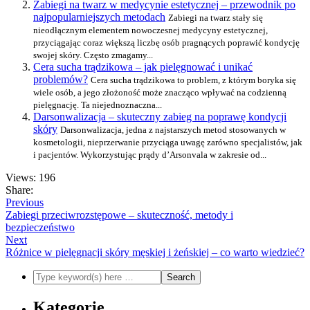
Zabiegi na twarz w medycynie estetycznej – przewodnik po
najpopularniejszych metodach
Zabiegi na twarz stały się
nieodłącznym elementem nowoczesnej medycyny estetycznej,
przyciągając coraz większą liczbę osób pragnących poprawić kondycję
swojej skóry. Często zmagamy...
Cera sucha trądzikowa – jak pielęgnować i unikać
problemów?
Cera sucha trądzikowa to problem, z którym boryka się
wiele osób, a jego złożoność może znacząco wpływać na codzienną
pielęgnację. Ta niejednoznaczna...
Darsonwalizacja – skuteczny zabieg na poprawę kondycji
skóry
Darsonwalizacja, jedna z najstarszych metod stosowanych w
kosmetologii, nieprzerwanie przyciąga uwagę zarówno specjalistów, jak
i pacjentów. Wykorzystując prądy d’Arsonvala w zakresie od...
Views: 196
Share:
Previous
Zabiegi przeciwrozstępowe – skuteczność, metody i
bezpieczeństwo
Next
Różnice w pielęgnacji skóry męskiej i żeńskiej – co warto wiedzieć?
Kategorie