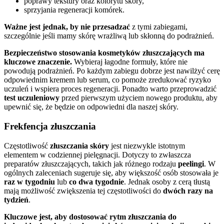
poprawy tekstury oraz kolorytu skóry,
sprzyjania regeneracji komórek.
Ważne jest jednak, by nie przesadzać
z tymi zabiegami,
szczególnie jeśli mamy skórę wrażliwą lub skłonną do podrażnień.
Bezpieczeństwo stosowania kosmetyków złuszczających ma
kluczowe znaczenie.
Wybieraj łagodne formuły, które nie
powodują podrażnień. Po każdym zabiegu dobrze jest nawilżyć cerę
odpowiednim kremem lub serum, co pomoże zredukować ryzyko
uczuleń i wspiera proces regeneracji. Ponadto warto przeprowadzić
test uczuleniowy
przed pierwszym użyciem nowego produktu, aby
upewnić się, że będzie on odpowiedni dla naszej skóry.
Frekfencja złuszczania
Częstotliwość
złuszczania skóry
jest niezwykle istotnym
elementem w codziennej pielęgnacji. Dotyczy to zwłaszcza
preparatów złuszczających, takich jak różnego rodzaju
peelingi
. W
ogólnych zaleceniach sugeruje się, aby większość osób stosowała je
raz w tygodniu
lub
co dwa tygodnie
. Jednak osoby z cerą tłustą
mają możliwość zwiększenia tej częstotliwości do
dwóch razy na
tydzień
.
Kluczowe jest, aby dostosować rytm złuszczania do