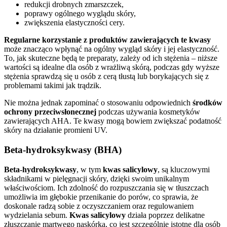
redukcji drobnych zmarszczek,
poprawy ogólnego wyglądu skóry,
zwiększenia elastyczności cery.
Regularne korzystanie z produktów zawierających te kwasy
może znacząco wpłynąć na ogólny wygląd skóry i jej elastyczność.
To, jak skuteczne będą te preparaty, zależy od ich stężenia – niższe
wartości są idealne dla osób z wrażliwą skórą, podczas gdy wyższe
stężenia sprawdzą się u osób z cerą tłustą lub borykających się z
problemami takimi jak trądzik.
Nie można jednak zapominać o stosowaniu odpowiednich
środków
ochrony przeciwsłonecznej
podczas używania kosmetyków
zawierających AHA. Te kwasy mogą bowiem zwiększać podatność
skóry na działanie promieni UV.
Beta-hydroksykwasy (BHA)
Beta-hydroksykwasy
, w tym
kwas salicylowy
, są kluczowymi
składnikami w pielęgnacji skóry, dzięki swoim unikalnym
właściwościom. Ich zdolność do rozpuszczania się w tłuszczach
umożliwia im głębokie przenikanie do porów, co sprawia, że
doskonale radzą sobie z oczyszczaniem oraz regulowaniem
wydzielania sebum.
Kwas salicylowy
działa poprzez delikatne
złuszczanie martwego naskórka, co jest szczególnie istotne dla osób