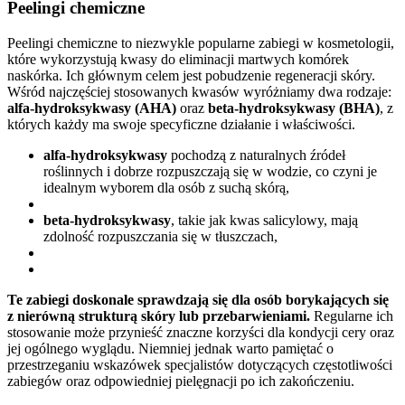
Peelingi chemiczne
Peelingi chemiczne to niezwykle popularne zabiegi w kosmetologii,
które wykorzystują kwasy do eliminacji martwych komórek
naskórka. Ich głównym celem jest pobudzenie regeneracji skóry.
Wśród najczęściej stosowanych kwasów wyróżniamy dwa rodzaje:
alfa-hydroksykwasy (AHA)
oraz
beta-hydroksykwasy (BHA)
, z
których każdy ma swoje specyficzne działanie i właściwości.
alfa-hydroksykwasy
pochodzą z naturalnych źródeł
roślinnych i dobrze rozpuszczają się w wodzie, co czyni je
idealnym wyborem dla osób z suchą skórą,
beta-hydroksykwasy
, takie jak kwas salicylowy, mają
zdolność rozpuszczania się w tłuszczach,
Te zabiegi doskonale sprawdzają się dla osób borykających się
z nierówną strukturą skóry lub przebarwieniami.
Regularne ich
stosowanie może przynieść znaczne korzyści dla kondycji cery oraz
jej ogólnego wyglądu. Niemniej jednak warto pamiętać o
przestrzeganiu wskazówek specjalistów dotyczących częstotliwości
zabiegów oraz odpowiedniej pielęgnacji po ich zakończeniu.