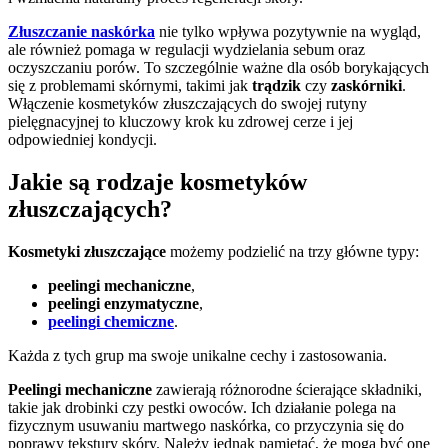
Złuszczanie naskórka
nie tylko wpływa pozytywnie na wygląd,
ale również pomaga w regulacji wydzielania sebum oraz
oczyszczaniu porów. To szczególnie ważne dla osób borykających
się z problemami skórnymi, takimi jak
trądzik
czy
zaskórniki
.
Włączenie kosmetyków złuszczających do swojej rutyny
pielęgnacyjnej to kluczowy krok ku zdrowej cerze i jej
odpowiedniej kondycji.
Jakie są rodzaje kosmetyków
złuszczających?
Kosmetyki złuszczające
możemy podzielić na trzy główne typy:
peelingi mechaniczne
,
peelingi enzymatyczne
,
peelingi chemiczne
.
Każda z tych grup ma swoje unikalne cechy i zastosowania.
Peelingi mechaniczne
zawierają różnorodne ścierające składniki,
takie jak drobinki czy pestki owoców. Ich działanie polega na
fizycznym usuwaniu martwego naskórka, co przyczynia się do
poprawy tekstury skóry. Należy jednak pamiętać, że mogą być one