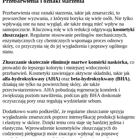
Przebarwienia i oznaki starzenia
Przebarwienia oraz oznaki starzenia, takie jak zmarszczki, to
powszechne wyzwania, z którymi boryka się wiele osób. Nie tylko
wpływają one na nasz wygląd, ale także mogą mieć wpływ na
samopoczucie. Kluczową rolę w ich redukcji odgrywają
kosmetyki
złuszczające
. Regularne stosowanie peelingów mechanicznych,
enzymatycznych czy chemicznych wspomaga proces odnowy
skóry, co przyczynia się do jej wygładzenia i poprawy ogólnego
stanu.
Złuszczanie skutecznie eliminuje martwe komórki naskórka,
co
prowadzi do lepszego kolorytu i mniejszej widoczności
przebarwień. Kosmetyki zawierające aktywne składniki, takie jak
alfa-hydroksykwasy (AHA)
oraz
beta-hydroksykwasy (BHA)
,
działają nie tylko na powierzchnię skóry, ale także
przeciwstarzeniowo. AHA pobudzają regenerację komórek i
zwiększają poziom nawilżenia, podczas gdy BHA doskonale
oczyszczają pory oraz regulują wydzielanie sebum.
Dodatkowo warto podkreślić, że regularne złuszczanie sprzyja
wygładzaniu zmarszczek poprzez intensyfikację produkcji kolagenu
i elastyny w skórze. Dzięki temu cera staje się bardziej jędrna i
elastyczna. Wprowadzenie kosmetyków złuszczających do
codziennej pielęgnacji może znacząco wpłynąć na poprawę