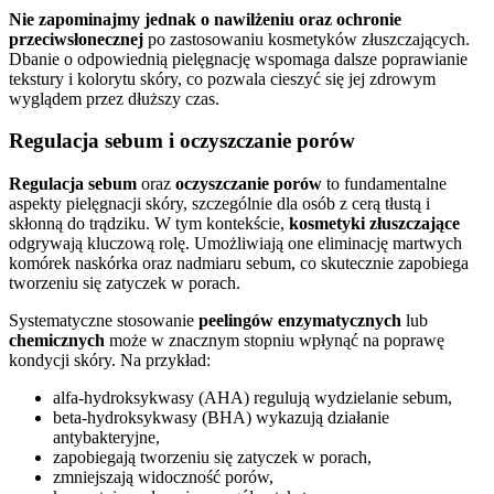
Nie zapominajmy jednak o nawilżeniu oraz ochronie
przeciwsłonecznej
po zastosowaniu kosmetyków złuszczających.
Dbanie o odpowiednią pielęgnację wspomaga dalsze poprawianie
tekstury i kolorytu skóry, co pozwala cieszyć się jej zdrowym
wyglądem przez dłuższy czas.
Regulacja sebum i oczyszczanie porów
Regulacja sebum
oraz
oczyszczanie porów
to fundamentalne
aspekty pielęgnacji skóry, szczególnie dla osób z cerą tłustą i
skłonną do trądziku. W tym kontekście,
kosmetyki złuszczające
odgrywają kluczową rolę. Umożliwiają one eliminację martwych
komórek naskórka oraz nadmiaru sebum, co skutecznie zapobiega
tworzeniu się zatyczek w porach.
Systematyczne stosowanie
peelingów enzymatycznych
lub
chemicznych
może w znacznym stopniu wpłynąć na poprawę
kondycji skóry. Na przykład:
alfa-hydroksykwasy (AHA) regulują wydzielanie sebum,
beta-hydroksykwasy (BHA) wykazują działanie
antybakteryjne,
zapobiegają tworzeniu się zatyczek w porach,
zmniejszają widoczność porów,