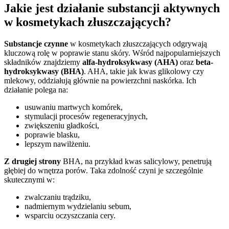
Jakie jest działanie substancji aktywnych
w kosmetykach złuszczających?
Substancje czynne
w kosmetykach złuszczających odgrywają
kluczową rolę w poprawie stanu skóry. Wśród najpopularniejszych
składników znajdziemy
alfa-hydroksykwasy (AHA)
oraz
beta-
hydroksykwasy (BHA)
. AHA, takie jak kwas glikolowy czy
mlekowy, oddziałują głównie na powierzchni naskórka. Ich
działanie polega na:
usuwaniu martwych komórek,
stymulacji procesów regeneracyjnych,
zwiększeniu gładkości,
poprawie blasku,
lepszym nawilżeniu.
Z drugiej strony
BHA, na przykład kwas salicylowy, penetrują
głębiej do wnętrza porów. Taka zdolność czyni je szczególnie
skutecznymi w:
zwalczaniu trądziku,
nadmiernym wydzielaniu sebum,
wsparciu oczyszczania cery.