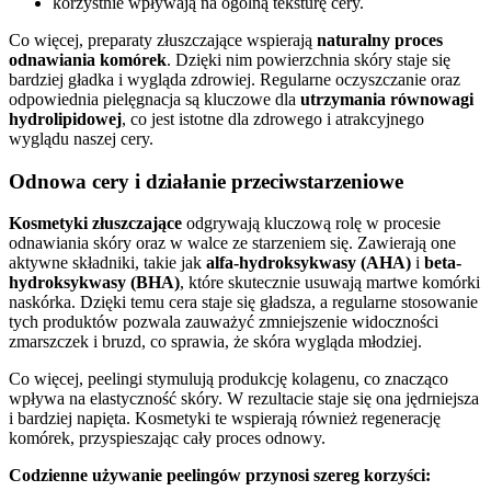
korzystnie wpływają na ogólną teksturę cery.
Co więcej, preparaty złuszczające wspierają
naturalny proces
odnawiania komórek
. Dzięki nim powierzchnia skóry staje się
bardziej gładka i wygląda zdrowiej. Regularne oczyszczanie oraz
odpowiednia pielęgnacja są kluczowe dla
utrzymania równowagi
hydrolipidowej
, co jest istotne dla zdrowego i atrakcyjnego
wyglądu naszej cery.
Odnowa cery i działanie przeciwstarzeniowe
Kosmetyki złuszczające
odgrywają kluczową rolę w procesie
odnawiania skóry oraz w walce ze starzeniem się. Zawierają one
aktywne składniki, takie jak
alfa-hydroksykwasy (AHA)
i
beta-
hydroksykwasy (BHA)
, które skutecznie usuwają martwe komórki
naskórka. Dzięki temu cera staje się gładsza, a regularne stosowanie
tych produktów pozwala zauważyć zmniejszenie widoczności
zmarszczek i bruzd, co sprawia, że skóra wygląda młodziej.
Co więcej, peelingi stymulują produkcję kolagenu, co znacząco
wpływa na elastyczność skóry. W rezultacie staje się ona jędrniejsza
i bardziej napięta. Kosmetyki te wspierają również regenerację
komórek, przyspieszając cały proces odnowy.
Codzienne używanie peelingów przynosi szereg korzyści: