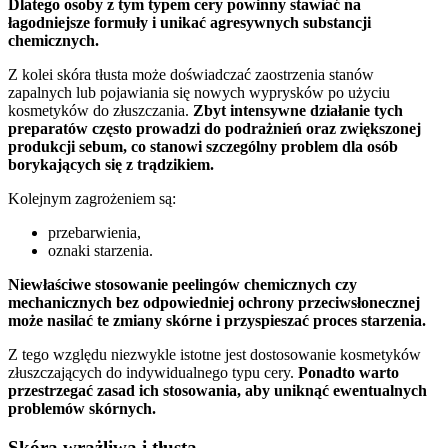
Dlatego osoby z tym typem cery powinny stawiać na
łagodniejsze formuły i unikać agresywnych substancji
chemicznych.
Z kolei skóra tłusta może doświadczać zaostrzenia stanów
zapalnych lub pojawiania się nowych wyprysków po użyciu
kosmetyków do złuszczania.
Zbyt intensywne działanie tych
preparatów często prowadzi do podrażnień oraz zwiększonej
produkcji sebum, co stanowi szczególny problem dla osób
borykających się z trądzikiem.
Kolejnym zagrożeniem są:
przebarwienia,
oznaki starzenia.
Niewłaściwe stosowanie peelingów chemicznych czy
mechanicznych bez odpowiedniej ochrony przeciwsłonecznej
może nasilać te zmiany skórne i przyspieszać proces starzenia.
Z tego względu niezwykle istotne jest dostosowanie kosmetyków
złuszczających do indywidualnego typu cery.
Ponadto warto
przestrzegać zasad ich stosowania, aby uniknąć ewentualnych
problemów skórnych.
Skóra wrażliwa i tłusta