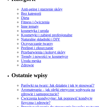
Anti-aging i starzenie skóry
Bez kategorii
Dieta
Fitness i ćwiczenia
Inne tematy
kosmetyka i uroda
Kosmetyki i zabiegi profesjonalne
Naturalne składniki i DIY
Oczyszczanie twarzy
Peelingi i złuszczanie
Przebarwienia i koloryt skóry
Trendy i nowości w kosmetyce
Uroda męska
Zdrowie
Ostatnie wpisy
Parówki na twarz: Jak działają i jak je stosować?
Aromaterapia – jak olejki eteryczne wpływają na
zdrowie i samopoczucie?
Ćwiczenia kondycyjne: Jak poprawić kondycję
fizyczną i zdrowie?
Przeciwwskazania do stosowania kwasów na twarz –