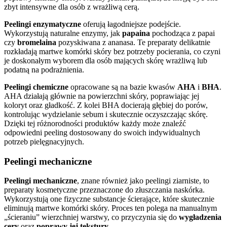
zbyt intensywne dla osób z wrażliwą cerą.
Peelingi enzymatyczne
oferują łagodniejsze podejście.
Wykorzystują naturalne enzymy, jak
papaina
pochodząca z papai
czy
bromelaina
pozyskiwana z ananasa. Te preparaty delikatnie
rozkładają martwe komórki skóry bez potrzeby pocierania, co czyni
je doskonałym wyborem dla osób mających skórę wrażliwą lub
podatną na podrażnienia.
Peelingi chemiczne
opracowane są na bazie kwasów
AHA
i
BHA
.
AHA działają głównie na powierzchni skóry, poprawiając jej
koloryt oraz gładkość. Z kolei BHA docierają głębiej do porów,
kontrolując wydzielanie sebum i skutecznie oczyszczając skórę.
Dzięki tej różnorodności produktów każdy może znaleźć
odpowiedni peeling dostosowany do swoich indywidualnych
potrzeb pielęgnacyjnych.
Peelingi mechaniczne
Peelingi mechaniczne
, znane również jako peelingi ziarniste, to
preparaty kosmetyczne przeznaczone do złuszczania naskórka.
Wykorzystują one fizyczne substancje ścierające, które skutecznie
eliminują martwe komórki skóry. Proces ten polega na manualnym
„ścieraniu” wierzchniej warstwy, co przyczynia się do
wygładzenia
cery
oraz
poprawy jej tekstury
.