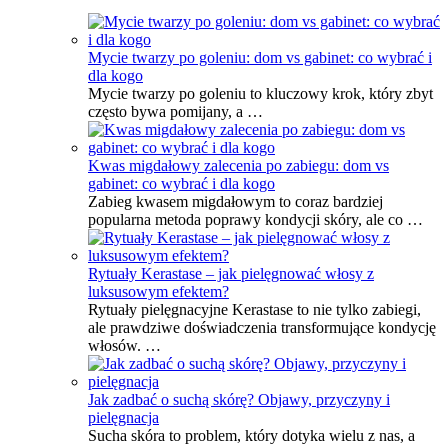
Mycie twarzy po goleniu: dom vs gabinet: co wybrać i
dla kogo
Mycie twarzy po goleniu to kluczowy krok, który zbyt
często bywa pomijany, a …
Kwas migdałowy zalecenia po zabiegu: dom vs
gabinet: co wybrać i dla kogo
Zabieg kwasem migdałowym to coraz bardziej
popularna metoda poprawy kondycji skóry, ale co …
Rytuały Kerastase – jak pielęgnować włosy z
luksusowym efektem?
Rytuały pielęgnacyjne Kerastase to nie tylko zabiegi,
ale prawdziwe doświadczenia transformujące kondycję
włosów. …
Jak zadbać o suchą skórę? Objawy, przyczyny i
pielęgnacja
Sucha skóra to problem, który dotyka wielu z nas, a