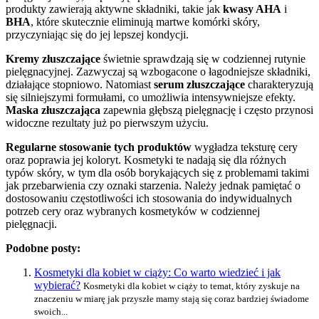
produkty zawierają aktywne składniki, takie jak
kwasy AHA
i
BHA
, które skutecznie eliminują martwe komórki skóry,
przyczyniając się do jej lepszej kondycji.
Kremy złuszczające
świetnie sprawdzają się w codziennej rutynie
pielęgnacyjnej. Zazwyczaj są wzbogacone o łagodniejsze składniki,
działające stopniowo. Natomiast
serum złuszczające
charakteryzują
się silniejszymi formułami, co umożliwia intensywniejsze efekty.
Maska złuszczająca
zapewnia głębszą pielęgnację i często przynosi
widoczne rezultaty już po pierwszym użyciu.
Regularne stosowanie tych produktów
wygładza teksturę cery
oraz poprawia jej koloryt. Kosmetyki te nadają się dla różnych
typów skóry, w tym dla osób borykających się z problemami takimi
jak przebarwienia czy oznaki starzenia. Należy jednak pamiętać o
dostosowaniu częstotliwości ich stosowania do indywidualnych
potrzeb cery oraz wybranych kosmetyków w codziennej
pielęgnacji.
Podobne posty:
Kosmetyki dla kobiet w ciąży: Co warto wiedzieć i jak
wybierać?
Kosmetyki dla kobiet w ciąży to temat, który zyskuje na
znaczeniu w miarę jak przyszłe mamy stają się coraz bardziej świadome
swoich...