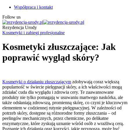
Współpraca i kontakt
Follow us
Rezydencja Urody
Kosmetyki i zabiegi profesjonalne
Kosmetyki złuszczające: Jak
poprawić wygląd skóry?
Kosmetyki o działaniu złuszczającym
zdobywają coraz większą
popularność w świecie pielęgnacji skóry, a ich właściwości mogą
zdziałać cuda dla wyglądu i zdrowia cery. Te zaawansowane
produkty nie tylko pomagają w usuwaniu martwego naskórka, ale
także odsłaniają zdrowszą, promienną skórę, co czyni je kluczowym
elementem w codziennej rutynie pielęgnacyjnej. W zależności od
potrzeb skóry, dostępne są różnorodne formy złuszczania – od
peelingów mechanicznych, przez chemiczne, po delikatne
enzymatyczne, które zyskują uznanie wśród osób z wrażliwą cerą.
Poznanie ich działania oraz korzyści, jakie przynoszą, może być