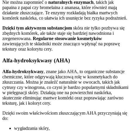
Nie można zapomnieć o
naturalnych enzymach
, takich jak
papaina z papai czy bromelaina z ananasa, które również mają
działanie złuszczające. Te enzymy rozkładają białka martwych
komórek naskórka, co ułatwia ich usunięcie bez ryzyka podrażnień.
Dzięki tym aktywnym substancjom
skóra nie tylko pozbywa się
zbędnych komórek, ale także staje się bardziej nawodniona i
zregenerowana.
Regularne stosowanie kosmetyków
zawierających te składniki może znacząco wpłynąć na poprawę
tekstury oraz kolorytu cery.
Alfa-hydroksykwasy (AHA)
Alfa-hydroksykwasy
, znane jako AHA, to organiczne substancje
chemiczne, które odgrywają kluczową rolę w kosmetykach do
złuszczania. Można je znaleźć naturalnie w owocach, takich jak
cytrusy czy winogrona, co czyni je bardzo popularnymi składnikami
w pielęgnacji skóry. Działają one na powierzchni naskórka,
skutecznie eliminując martwe komórki oraz poprawiając zarówno
teksturę, jak i koloryt cery.
Dzięki swoim właściwościom złuszczającym AHA przyczyniają się
do:
wygładzania skóry,