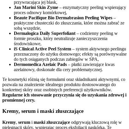
przywracająca jej blask,
Jan Marini Skin Zyme
– enzymatyczny peeling wspierający
proces odnowy komórkowej,
Beaute Pacifique Bio Dermabrasion Peeling Wipes
–
praktyczne chusteczki do złuszczania, które można zabrać ze
sobą wszędzie,
Dermalogica Daily Superfoliant
– codzienny peeling w
formie proszku, który neutralizuje zanieczyszczenia
środowiskowe,
iS Clinical Active Peel System
– system aktywnego peelingu
przeznaczony do użytku domowego; efekty są porównywalne
do tych osiąganych podczas zabiegów w SPA,
Dermomedica Azelaic Pads
– płatki zawierające kwas
azelainowy, doskonałe dla cery problematycznej.
Te kosmetyki różnią się formułami oraz składnikami aktywnymi, co
pozwala na znalezienie idealnego produktu dostosowanego do
konkretnej skóry oraz osobistych preferencji użytkowników.
Regularne ich stosowanie przyczynia się do uzyskania zdrowej i
promiennej cery.
Kremy, serum i maski złuszczające
Kremy
,
serum
i
maski złuszczające
odgrywają kluczową rolę w
pielęgnacji skóry, wspierając proces eksfoliacji naskórka. Te