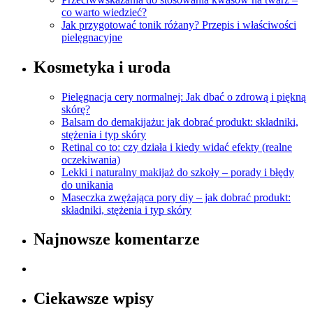
co warto wiedzieć?
Jak przygotować tonik różany? Przepis i właściwości
pielęgnacyjne
Kosmetyka i uroda
Pielęgnacja cery normalnej: Jak dbać o zdrową i piękną
skórę?
Balsam do demakijażu: jak dobrać produkt: składniki,
stężenia i typ skóry
Retinal co to: czy działa i kiedy widać efekty (realne
oczekiwania)
Lekki i naturalny makijaż do szkoły – porady i błędy
do unikania
Maseczka zwężająca pory diy – jak dobrać produkt:
składniki, stężenia i typ skóry
Najnowsze komentarze
Ciekawsze wpisy