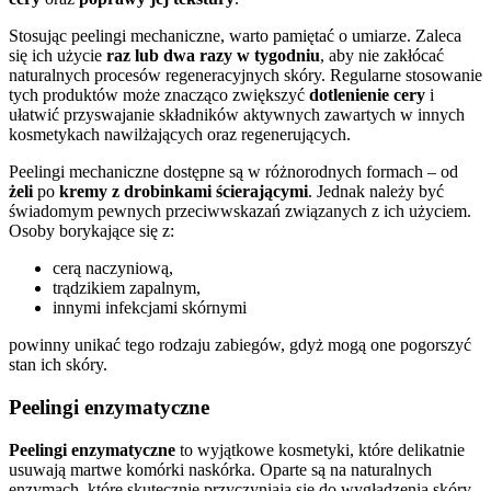
Stosując peelingi mechaniczne, warto pamiętać o umiarze. Zaleca
się ich użycie
raz lub dwa razy w tygodniu
, aby nie zakłócać
naturalnych procesów regeneracyjnych skóry. Regularne stosowanie
tych produktów może znacząco zwiększyć
dotlenienie cery
i
ułatwić przyswajanie składników aktywnych zawartych w innych
kosmetykach nawilżających oraz regenerujących.
Peelingi mechaniczne dostępne są w różnorodnych formach – od
żeli
po
kremy z drobinkami ścierającymi
. Jednak należy być
świadomym pewnych przeciwwskazań związanych z ich użyciem.
Osoby borykające się z:
cerą naczyniową,
trądzikiem zapalnym,
innymi infekcjami skórnymi
powinny unikać tego rodzaju zabiegów, gdyż mogą one pogorszyć
stan ich skóry.
Peelingi enzymatyczne
Peelingi enzymatyczne
to wyjątkowe kosmetyki, które delikatnie
usuwają martwe komórki naskórka. Oparte są na naturalnych
enzymach, które skutecznie przyczyniają się do wygładzenia skóry.