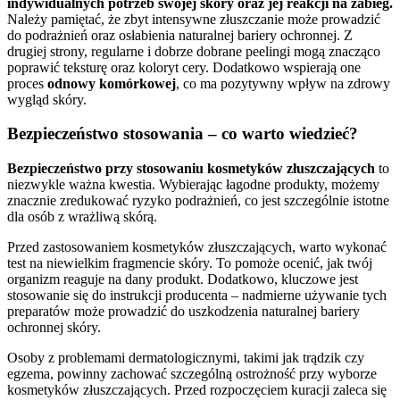
indywidualnych potrzeb swojej skóry oraz jej reakcji na zabieg.
Należy pamiętać, że zbyt intensywne złuszczanie może prowadzić
do podrażnień oraz osłabienia naturalnej bariery ochronnej. Z
drugiej strony, regularne i dobrze dobrane peelingi mogą znacząco
poprawić teksturę oraz koloryt cery. Dodatkowo wspierają one
proces
odnowy komórkowej
, co ma pozytywny wpływ na zdrowy
wygląd skóry.
Bezpieczeństwo stosowania – co warto wiedzieć?
Bezpieczeństwo przy stosowaniu kosmetyków złuszczających
to
niezwykle ważna kwestia. Wybierając łagodne produkty, możemy
znacznie zredukować ryzyko podrażnień, co jest szczególnie istotne
dla osób z wrażliwą skórą.
Przed zastosowaniem kosmetyków złuszczających, warto wykonać
test na niewielkim fragmencie skóry. To pomoże ocenić, jak twój
organizm reaguje na dany produkt. Dodatkowo, kluczowe jest
stosowanie się do instrukcji producenta – nadmierne używanie tych
preparatów może prowadzić do uszkodzenia naturalnej bariery
ochronnej skóry.
Osoby z problemami dermatologicznymi, takimi jak trądzik czy
egzema, powinny zachować szczególną ostrożność przy wyborze
kosmetyków złuszczających. Przed rozpoczęciem kuracji zaleca się