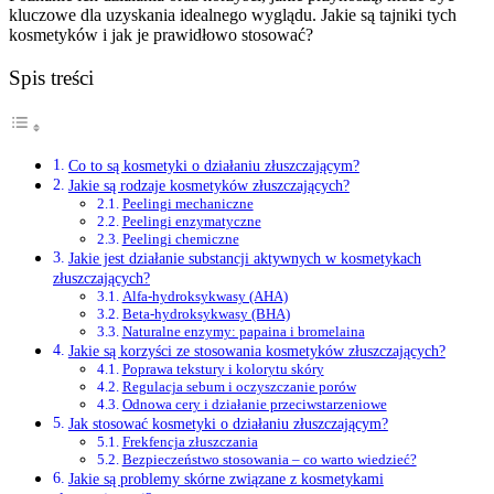
kluczowe dla uzyskania idealnego wyglądu. Jakie są tajniki tych
kosmetyków i jak je prawidłowo stosować?
Spis treści
Co to są kosmetyki o działaniu złuszczającym?
Jakie są rodzaje kosmetyków złuszczających?
Peelingi mechaniczne
Peelingi enzymatyczne
Peelingi chemiczne
Jakie jest działanie substancji aktywnych w kosmetykach
złuszczających?
Alfa-hydroksykwasy (AHA)
Beta-hydroksykwasy (BHA)
Naturalne enzymy: papaina i bromelaina
Jakie są korzyści ze stosowania kosmetyków złuszczających?
Poprawa tekstury i kolorytu skóry
Regulacja sebum i oczyszczanie porów
Odnowa cery i działanie przeciwstarzeniowe
Jak stosować kosmetyki o działaniu złuszczającym?
Frekfencja złuszczania
Bezpieczeństwo stosowania – co warto wiedzieć?
Jakie są problemy skórne związane z kosmetykami