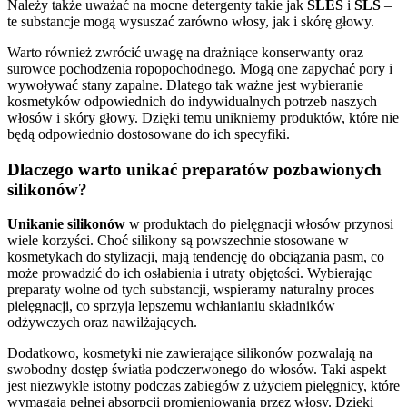
Należy także uważać na mocne detergenty takie jak
SLES
i
SLS
–
te substancje mogą wysuszać zarówno włosy, jak i skórę głowy.
Warto również zwrócić uwagę na drażniące konserwanty oraz
surowce pochodzenia ropopochodnego. Mogą one zapychać pory i
wywoływać stany zapalne. Dlatego tak ważne jest wybieranie
kosmetyków odpowiednich do indywidualnych potrzeb naszych
włosów i skóry głowy. Dzięki temu unikniemy produktów, które nie
będą odpowiednio dostosowane do ich specyfiki.
Dlaczego warto unikać preparatów pozbawionych
silikonów?
Unikanie silikonów
w produktach do pielęgnacji włosów przynosi
wiele korzyści. Choć silikony są powszechnie stosowane w
kosmetykach do stylizacji, mają tendencję do obciążania pasm, co
może prowadzić do ich osłabienia i utraty objętości. Wybierając
preparaty wolne od tych substancji, wspieramy naturalny proces
pielęgnacji, co sprzyja lepszemu wchłanianiu składników
odżywczych oraz nawilżających.
Dodatkowo, kosmetyki nie zawierające silikonów pozwalają na
swobodny dostęp światła podczerwonego do włosów. Taki aspekt
jest niezwykle istotny podczas zabiegów z użyciem pielęgnicy, które
wymagają pełnej absorpcji promieniowania przez włosy. Dzięki