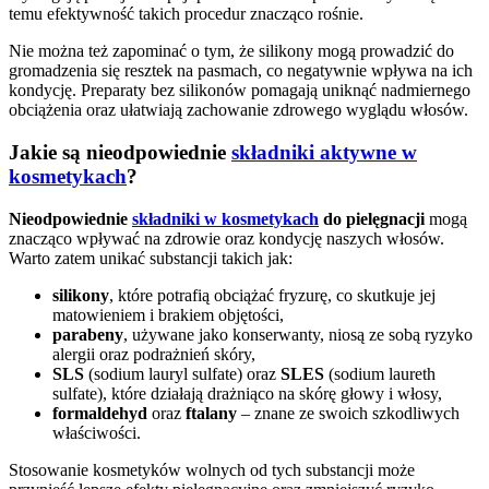
temu efektywność takich procedur znacząco rośnie.
Nie można też zapominać o tym, że silikony mogą prowadzić do
gromadzenia się resztek na pasmach, co negatywnie wpływa na ich
kondycję. Preparaty bez silikonów pomagają uniknąć nadmiernego
obciążenia oraz ułatwiają zachowanie zdrowego wyglądu włosów.
Jakie są nieodpowiednie
składniki aktywne w
kosmetykach
?
Nieodpowiednie
składniki w kosmetykach
do pielęgnacji
mogą
znacząco wpływać na zdrowie oraz kondycję naszych włosów.
Warto zatem unikać substancji takich jak:
silikony
, które potrafią obciążać fryzurę, co skutkuje jej
matowieniem i brakiem objętości,
parabeny
, używane jako konserwanty, niosą ze sobą ryzyko
alergii oraz podrażnień skóry,
SLS
(sodium lauryl sulfate) oraz
SLES
(sodium laureth
sulfate), które działają drażniąco na skórę głowy i włosy,
formaldehyd
oraz
ftalany
– znane ze swoich szkodliwych
właściwości.
Stosowanie kosmetyków wolnych od tych substancji może