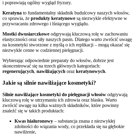
i poprawiają ogólny wygląd fryzury.
Keratyna
to fundamentalny składnik budulcowy naszych włosów,
co sprawia, że
produkty keratynowe
są niezwykle efektywne w
przywracaniu zdrowego i lśniącego wyglądu.
Mostki dwusiarczkowe
odgrywają kluczową rolę w zachowaniu
elastyczności oraz siły naszych pasm. Dlatego warto zwrócić uwagę
na kosmetyki stworzone z myślą o ich replikacji – mogą okazać się
niezwykle cenne w codziennej pielęgnacji.
Wybierając odpowiednie preparaty do włosów, dobrze jest
skoncentrować się na trzech głównych kategoriach:
regenerujących
,
nawilżających
oraz
keratynowych
.
Jakie są silnie nawilżające kosmetyki?
Silnie nawilżające kosmetyki do pielęgnacji włosów
odgrywają
kluczową rolę w utrzymaniu ich zdrowia oraz blasku. Warto
zwrócić uwagę na kilka ważnych składników, które powinny
znaleźć się w takich produktach:
Kwas hialuronowy
– substancja znana z niezwykłej
zdolności do wiązania wody, co przekłada się na głębokie
nawilżenie,