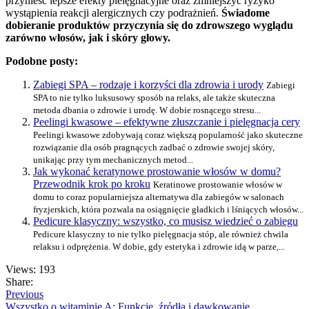
przynieść lepsze efekty pielęgnacyjne oraz zmniejszyć ryzyko
wystąpienia reakcji alergicznych czy podrażnień.
Świadome
dobieranie produktów przyczynia się do zdrowszego wyglądu
zarówno włosów, jak i skóry głowy.
Podobne posty:
Zabiegi SPA – rodzaje i korzyści dla zdrowia i urody
Zabiegi
SPA to nie tylko luksusowy sposób na relaks, ale także skuteczna
metoda dbania o zdrowie i urodę. W dobie rosnącego stresu...
Peelingi kwasowe – efektywne złuszczanie i pielęgnacja cery
Peelingi kwasowe zdobywają coraz większą popularność jako skuteczne
rozwiązanie dla osób pragnących zadbać o zdrowie swojej skóry,
unikając przy tym mechanicznych metod...
Jak wykonać keratynowe prostowanie włosów w domu?
Przewodnik krok po kroku
Keratinowe prostowanie włosów w
domu to coraz popularniejsza alternatywa dla zabiegów w salonach
fryzjerskich, która pozwala na osiągnięcie gładkich i lśniących włosów...
Pedicure klasyczny: wszystko, co musisz wiedzieć o zabiegu
Pedicure klasyczny to nie tylko pielęgnacja stóp, ale również chwila
relaksu i odprężenia. W dobie, gdy estetyka i zdrowie idą w parze,...
Views: 193
Share:
Previous
Wszystko o witaminie A: Funkcje, źródła i dawkowanie