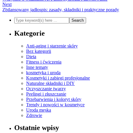
Next
Zbilansowany jadłospis: zasady, składniki i praktyczne porady
Kategorie
Anti-aging i starzenie skóry
Bez kategorii
Dieta
Fitness i ćwiczenia
Inne tematy
kosmetyka i uroda
Kosmetyki i zabiegi profesjonalne
Naturalne składniki i DIY
Oczyszczanie twarzy
Peelingi i złuszczanie
Przebarwienia i koloryt skóry
Trendy i nowości w kosmetyce
Uroda męska
Zdrowie
Ostatnie wpisy