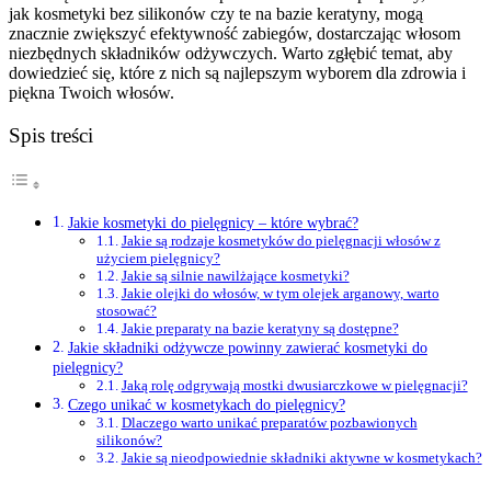
jak kosmetyki bez silikonów czy te na bazie keratyny, mogą
znacznie zwiększyć efektywność zabiegów, dostarczając włosom
niezbędnych składników odżywczych. Warto zgłębić temat, aby
dowiedzieć się, które z nich są najlepszym wyborem dla zdrowia i
piękna Twoich włosów.
Spis treści
Jakie kosmetyki do pielęgnicy – które wybrać?
Jakie są rodzaje kosmetyków do pielęgnacji włosów z
użyciem pielęgnicy?
Jakie są silnie nawilżające kosmetyki?
Jakie olejki do włosów, w tym olejek arganowy, warto
stosować?
Jakie preparaty na bazie keratyny są dostępne?
Jakie składniki odżywcze powinny zawierać kosmetyki do
pielęgnicy?
Jaką rolę odgrywają mostki dwusiarczkowe w pielęgnacji?
Czego unikać w kosmetykach do pielęgnicy?
Dlaczego warto unikać preparatów pozbawionych
silikonów?
Jakie są nieodpowiednie składniki aktywne w kosmetykach?