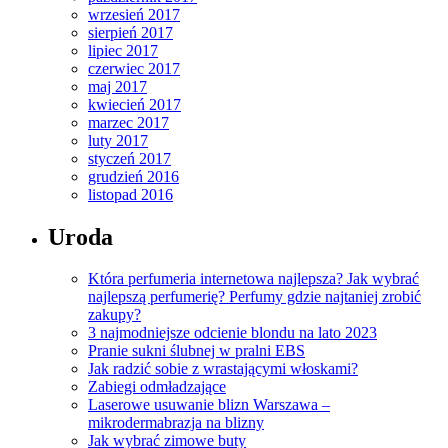
wrzesień 2017
sierpień 2017
lipiec 2017
czerwiec 2017
maj 2017
kwiecień 2017
marzec 2017
luty 2017
styczeń 2017
grudzień 2016
listopad 2016
Uroda
Która perfumeria internetowa najlepsza? Jak wybrać
najlepszą perfumerię? Perfumy gdzie najtaniej zrobić
zakupy?
3 najmodniejsze odcienie blondu na lato 2023
Pranie sukni ślubnej w pralni EBS
Jak radzić sobie z wrastającymi włoskami?
Zabiegi odmładzające
Laserowe usuwanie blizn Warszawa –
mikrodermabrazja na blizny
Jak wybrać zimowe buty