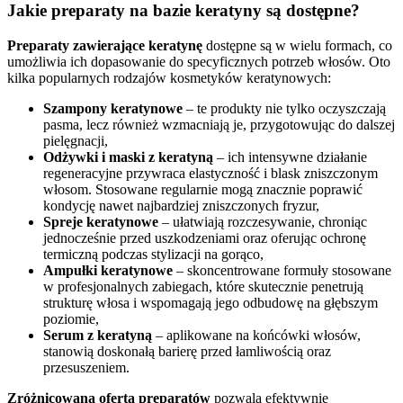
Jakie preparaty na bazie keratyny są dostępne?
Preparaty zawierające keratynę
dostępne są w wielu formach, co
umożliwia ich dopasowanie do specyficznych potrzeb włosów. Oto
kilka popularnych rodzajów kosmetyków keratynowych:
Szampony keratynowe
– te produkty nie tylko oczyszczają
pasma, lecz również wzmacniają je, przygotowując do dalszej
pielęgnacji,
Odżywki i maski z keratyną
– ich intensywne działanie
regeneracyjne przywraca elastyczność i blask zniszczonym
włosom. Stosowane regularnie mogą znacznie poprawić
kondycję nawet najbardziej zniszczonych fryzur,
Spreje keratynowe
– ułatwiają rozczesywanie, chroniąc
jednocześnie przed uszkodzeniami oraz oferując ochronę
termiczną podczas stylizacji na gorąco,
Ampułki keratynowe
– skoncentrowane formuły stosowane
w profesjonalnych zabiegach, które skutecznie penetrują
strukturę włosa i wspomagają jego odbudowę na głębszym
poziomie,
Serum z keratyną
– aplikowane na końcówki włosów,
stanowią doskonałą barierę przed łamliwością oraz
przesuszeniem.
Zróżnicowana oferta preparatów
pozwala efektywnie