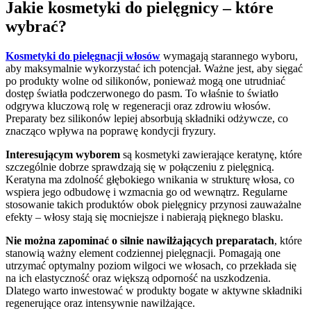
Jakie kosmetyki do pielęgnicy – które
wybrać?
Kosmetyki do pielęgnacji włosów
wymagają starannego wyboru,
aby maksymalnie wykorzystać ich potencjał. Ważne jest, aby sięgać
po produkty wolne od silikonów, ponieważ mogą one utrudniać
dostęp światła podczerwonego do pasm. To właśnie to światło
odgrywa kluczową rolę w regeneracji oraz zdrowiu włosów.
Preparaty bez silikonów lepiej absorbują składniki odżywcze, co
znacząco wpływa na poprawę kondycji fryzury.
Interesującym wyborem
są kosmetyki zawierające keratynę, które
szczególnie dobrze sprawdzają się w połączeniu z pielęgnicą.
Keratyna ma zdolność głębokiego wnikania w strukturę włosa, co
wspiera jego odbudowę i wzmacnia go od wewnątrz. Regularne
stosowanie takich produktów obok pielęgnicy przynosi zauważalne
efekty – włosy stają się mocniejsze i nabierają pięknego blasku.
Nie można zapominać o silnie nawilżających preparatach
, które
stanowią ważny element codziennej pielęgnacji. Pomagają one
utrzymać optymalny poziom wilgoci we włosach, co przekłada się
na ich elastyczność oraz większą odporność na uszkodzenia.
Dlatego warto inwestować w produkty bogate w aktywne składniki
regenerujące oraz intensywnie nawilżające.