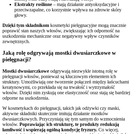
Ekstrakty roślinne
– mają działanie antyoksydacyjne i
przeciwzapalne, co korzystnie wpływa na zdrowie skóry
głowy.
Dzięki tym składnikom
kosmetyki pielęgnacyjne mogą znacznie
poprawić stan naszych włosów, zwiększając ich odporność na
uszkodzenia mechaniczne oraz negatywny wpływ czynników
zewnętrznych.
Jaką rolę odgrywają mostki dwusiarczkowe w
pielęgnacji?
Mostki dwusiarczkowe
odgrywają niezwykle istotną rolę w
pielęgnacji włosów, ponieważ są kluczowym elementem ich
struktury. Umożliwiają one tworzenie połączeń między łańcuchami
keratynowymi, co przekłada się na trwałość i wytrzymałość
włosów. Dzięki nim zyskują one elastyczność oraz stają się bardziej
odporne na uszkodzenia.
W kosmetykach do pielęgnacji, takich jak odżywki czy maski,
aktywne składniki skutecznie imitują działanie mostków
dwusiarczkowych. Przyczyniają się tym samym do wzmocnienia
włosów.
Poprawiając ich strukturę, te produkty redukują
łamliwość i wspierają ogólną kondycję fryzury.
Co więcej,