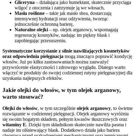
Gliceryna
– działająca jako humektant, skutecznie przyciąga
wilgoć z otoczenia i zatrzymuje ją we włosach,
Masła roślinne
– takie jak masło shea, dostarczają
intensywnej hydratacji oraz odżywienia, tworząc
jednocześnie ochronną barierę,
Naturalne olejki
– np. olejek arganowy, wspomagają
regenerację kosmyków, nadając im piękny blask i
zapobiegając przesuszeniu.
Systematyczne korzystanie z silnie nawilżających kosmetyków
oraz odpowiednia pielęgnacja
mogą znacząco poprawić kondycję
włosów. Już po kilku zastosowaniach można zauważyć
przywrócenie elastyczności i zdrowego wyglądu. Dlatego warto
włączyć te produkty do swojej codziennej rutyny pielęgnacyjnej dla
uzyskania najlepszych efektów.
Jakie olejki do włosów, w tym olejek arganowy,
warto stosować?
Olejki do włosów
, w tym szczególnie
olejek arganowy
, to świetne
rozwiązanie w codziennej pielęgnacji. Olejek arganowy wyróżnia
się swoim bogatym składem, pełnym kwasów tłuszczowych oraz
witaminy E
. Dzięki tym składnikom skutecznie nawilża pasma i
nadaje im olśniewający blask. Dodatkowo działa jako bariera
chroniąca przed uszkodzeniami mechanicznymi oraz termicznymi.