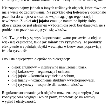
Nie zapominajmy jednak o innych roślinnych olejach, które również
mają wiele do zaoferowania. Na przykład
olej kokosowy
doskonale
przenika do wnętrza włosa, co wspomaga jego regenerację i
nawilżenie. Z kolei
olej jojoba
emuluje naturalne lipidy skóry
głowy, przez co jest idealnym wyborem dla osób borykających się z
problemem przetłuszczających się włosów.
Jeśli Twoje włosy są wysokoporowate, warto postawić na oleje o
większej cząsteczce, takie jak
lniany
czy
rycynowy
. Te produkty
efektywnie wypełniają ubytki wewnątrz włosów oraz poprawiają
ich elastyczność.
Oto lista najlepszych olejków do pielęgnacji:
olejek arganowy – intensywne nawilżenie i blask,
olej kokosowy – regeneracja i ochrona,
olej jojoba – kontrola wydzielania sebum,
olej lniany – wzmocnienie struktury wysokoporowatej,
olej rycynowy – wsparcie dla wzrostu włosów.
Regularne stosowanie tych olejków może znacząco wpłynąć na
kondycję oraz wygląd Twoich pasm, zapewniając im zdrowy
wygląd i elastyczność.