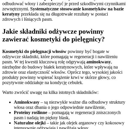
odbudować włosy i zabezpieczyć je przed szkodliwymi czynnikami
zewnętrznymi.
Systematyczne stosowanie kosmetyków na bazie
keratyny
przekłada się na długotrwałe rezultaty w postaci
zdrowych i lśniących pasm.
Jakie składniki odżywcze powinny
zawierać kosmetyki do pielęgnicy?
Kosmetyki do pielęgnacji włosów
powinny być bogate w
odżywcze składniki, które pomagają w regeneracji i nawilżeniu
pasm. W tej kwestii kluczową rolę odgrywają
aminokwasy
,
niezbędne do budowy białek keratynowych, które wpływają na
zdrowie oraz elastyczność włosów. Oprócz tego, wysokiej jakości
produkty powinny wspierać krążenie krwi w skórze głowy, co
pozytywnie oddziałuje na kondycję cebulek.
Warto zwrócić uwagę na kilka istotnych składników:
Aminokwasy
– są niezwykle ważne dla odbudowy struktury
włosa oraz dbania o jego odpowiednie nawilżenie,
Proteiny roślinne
– pomagają w regeneracji zniszczonych
pasm i nadają im piękny blask,
Naturalne olejki
– takie jak olejek arganowy czy kokosowy
intensywnie odżywiają i nawilżają włosy,