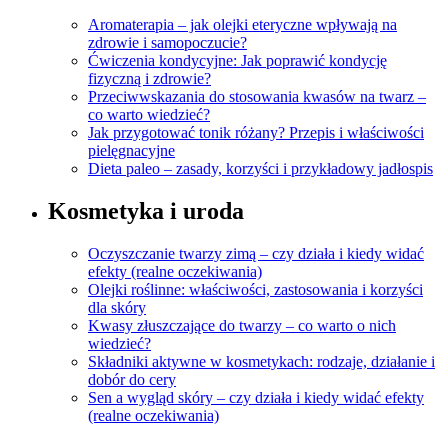
Aromaterapia – jak olejki eteryczne wpływają na
zdrowie i samopoczucie?
Ćwiczenia kondycyjne: Jak poprawić kondycję
fizyczną i zdrowie?
Przeciwwskazania do stosowania kwasów na twarz –
co warto wiedzieć?
Jak przygotować tonik różany? Przepis i właściwości
pielęgnacyjne
Dieta paleo – zasady, korzyści i przykładowy jadłospis
Kosmetyka i uroda
Oczyszczanie twarzy zimą – czy działa i kiedy widać
efekty (realne oczekiwania)
Olejki roślinne: właściwości, zastosowania i korzyści
dla skóry
Kwasy złuszczające do twarzy – co warto o nich
wiedzieć?
Składniki aktywne w kosmetykach: rodzaje, działanie i
dobór do cery
Sen a wygląd skóry – czy działa i kiedy widać efekty
(realne oczekiwania)