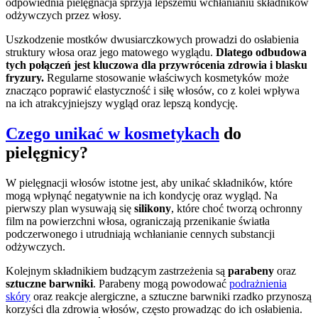
odpowiednia pielęgnacja sprzyja lepszemu wchłanianiu składników
odżywczych przez włosy.
Uszkodzenie mostków dwusiarczkowych prowadzi do osłabienia
struktury włosa oraz jego matowego wyglądu.
Dlatego odbudowa
tych połączeń jest kluczowa dla przywrócenia zdrowia i blasku
fryzury.
Regularne stosowanie właściwych kosmetyków może
znacząco poprawić elastyczność i siłę włosów, co z kolei wpływa
na ich atrakcyjniejszy wygląd oraz lepszą kondycję.
Czego unikać w kosmetykach
do
pielęgnicy?
W pielęgnacji włosów istotne jest, aby unikać składników, które
mogą wpłynąć negatywnie na ich kondycję oraz wygląd. Na
pierwszy plan wysuwają się
silikony
, które choć tworzą ochronny
film na powierzchni włosa, ograniczają przenikanie światła
podczerwonego i utrudniają wchłanianie cennych substancji
odżywczych.
Kolejnym składnikiem budzącym zastrzeżenia są
parabeny
oraz
sztuczne barwniki
. Parabeny mogą powodować
podrażnienia
skóry
oraz reakcje alergiczne, a sztuczne barwniki rzadko przynoszą
korzyści dla zdrowia włosów, często prowadząc do ich osłabienia.