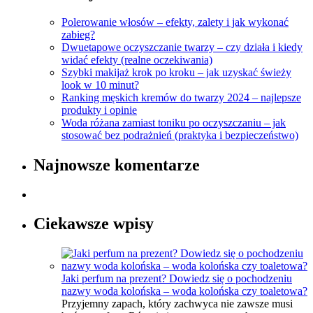
Polerowanie włosów – efekty, zalety i jak wykonać
zabieg?
Dwuetapowe oczyszczanie twarzy – czy działa i kiedy
widać efekty (realne oczekiwania)
Szybki makijaż krok po kroku – jak uzyskać świeży
look w 10 minut?
Ranking męskich kremów do twarzy 2024 – najlepsze
produkty i opinie
Woda różana zamiast toniku po oczyszczaniu – jak
stosować bez podrażnień (praktyka i bezpieczeństwo)
Najnowsze komentarze
Ciekawsze wpisy
Jaki perfum na prezent? Dowiedz się o pochodzeniu
nazwy woda kolońska – woda kolońska czy toaletowa?
Przyjemny zapach, który zachwyca nie zawsze musi