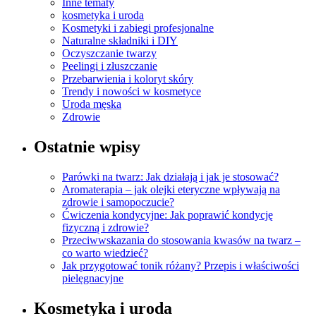
Inne tematy
kosmetyka i uroda
Kosmetyki i zabiegi profesjonalne
Naturalne składniki i DIY
Oczyszczanie twarzy
Peelingi i złuszczanie
Przebarwienia i koloryt skóry
Trendy i nowości w kosmetyce
Uroda męska
Zdrowie
Ostatnie wpisy
Parówki na twarz: Jak działają i jak je stosować?
Aromaterapia – jak olejki eteryczne wpływają na
zdrowie i samopoczucie?
Ćwiczenia kondycyjne: Jak poprawić kondycję
fizyczną i zdrowie?
Przeciwwskazania do stosowania kwasów na twarz –
co warto wiedzieć?
Jak przygotować tonik różany? Przepis i właściwości
pielęgnacyjne
Kosmetyka i uroda