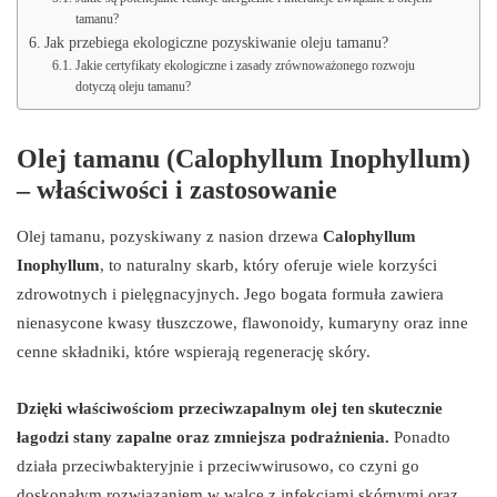
tamanu?
Jak przebiega ekologiczne pozyskiwanie oleju tamanu?
Jakie certyfikaty ekologiczne i zasady zrównoważonego rozwoju
dotyczą oleju tamanu?
Olej tamanu (Calophyllum Inophyllum)
– właściwości i zastosowanie
Olej tamanu, pozyskiwany z nasion drzewa
Calophyllum
Inophyllum
, to naturalny skarb, który oferuje wiele korzyści
zdrowotnych i pielęgnacyjnych. Jego bogata formuła zawiera
nienasycone kwasy tłuszczowe, flawonoidy, kumaryny oraz inne
cenne składniki, które wspierają regenerację skóry.
Dzięki właściwościom przeciwzapalnym olej ten skutecznie
łagodzi stany zapalne oraz zmniejsza podrażnienia.
Ponadto
działa przeciwbakteryjnie i przeciwwirusowo, co czyni go
doskonałym rozwiązaniem w walce z infekcjami skórnymi oraz