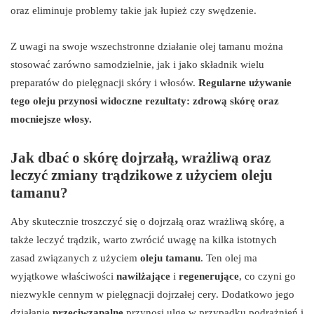
oraz eliminuje problemy takie jak łupież czy swędzenie.
Z uwagi na swoje wszechstronne działanie olej tamanu można
stosować zarówno samodzielnie, jak i jako składnik wielu
preparatów do pielęgnacji skóry i włosów.
Regularne używanie
tego oleju przynosi widoczne rezultaty: zdrową skórę oraz
mocniejsze włosy.
Jak dbać o skórę dojrzałą, wrażliwą oraz
leczyć zmiany trądzikowe z użyciem oleju
tamanu?
Aby skutecznie troszczyć się o dojrzałą oraz wrażliwą skórę, a
także leczyć trądzik, warto zwrócić uwagę na kilka istotnych
zasad związanych z użyciem
oleju tamanu
. Ten olej ma
wyjątkowe właściwości
nawilżające
i
regenerujące
, co czyni go
niezwykle cennym w pielęgnacji dojrzałej cery. Dodatkowo jego
działanie
przeciwzapalne
przynosi ulgę w przypadku podrażnień i