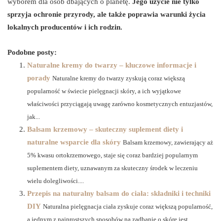
wyborem dla osób dbających o planetę.
Jego użycie nie tylko
sprzyja ochronie przyrody, ale także poprawia warunki życia
lokalnych producentów i ich rodzin.
Podobne posty:
Naturalne kremy do twarzy – kluczowe informacje i
porady
Naturalne kremy do twarzy zyskują coraz większą
popularność w świecie pielęgnacji skóry, a ich wyjątkowe
właściwości przyciągają uwagę zarówno kosmetycznych entuzjastów,
jak...
Balsam krzemowy – skuteczny suplement diety i
naturalne wsparcie dla skóry
Balsam krzemowy, zawierający aż
5% kwasu ortokrzemowego, staje się coraz bardziej popularnym
suplementem diety, uznawanym za skuteczny środek w leczeniu
wielu dolegliwości....
Przepis na naturalny balsam do ciała: składniki i techniki
DIY
Naturalna pielęgnacja ciała zyskuje coraz większą popularność,
a jednym z najprostszych sposobów na zadbanie o skórę jest