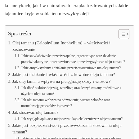
kosmetykach, jak i w naturalnych terapiach zdrowotnych. Jakie
tajemnice kryje w sobie ten niezwykły olej?
Spis treści
Olej tamanu (Calophyllum Inophyllum) – właściwości i
zastosowanie
Jakie są właściwości przeciwzapalne, regenerujące oraz działanie
przeciwbakteryjne, przeciwwirusowe i przeciwgrzybicze oleju tamanu?
Jakie antyoksydanty i działanie przeciwstarzeniowe ma olej tamanu?
Jakie jest działanie i właściwości zdrowotne oleju tamanu?
Jak olej tamanu wpływa na pielęgnację skóry i włosów?
Jak dbać o skórę dojrzałą, wrażliwą oraz leczyć zmiany trądzikowe z
użyciem oleju tamanu?
Jak olej tamanu wpływa na odżywienie, wzrost włosów oraz
normalizację gruczołów łojowych?
Jak stosować olej tamanu?
Jak wygląda aplikacja miejscowa i kąpiele lecznicze z olejem tamanu?
Jakie jest bezpieczeństwo i przeciwwskazania stosowania oleju
tamanu?
Jakie są potencjalne reakcje alergiczne i interakcje związane z olejem