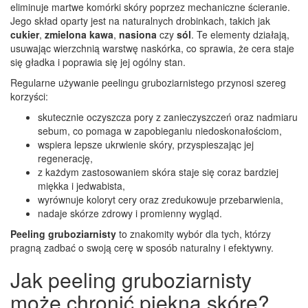
eliminuje martwe komórki skóry poprzez mechaniczne ścieranie.
Jego skład oparty jest na naturalnych drobinkach, takich jak
cukier
,
zmielona kawa
,
nasiona
czy
sól
. Te elementy działają,
usuwając wierzchnią warstwę naskórka, co sprawia, że cera staje
się gładka i poprawia się jej ogólny stan.
Regularne używanie peelingu gruboziarnistego przynosi szereg
korzyści:
skutecznie oczyszcza pory z zanieczyszczeń oraz nadmiaru
sebum, co pomaga w zapobieganiu niedoskonałościom,
wspiera lepsze ukrwienie skóry, przyspieszając jej
regenerację,
z każdym zastosowaniem skóra staje się coraz bardziej
miękka i jedwabista,
wyrównuje koloryt cery oraz zredukowuje przebarwienia,
nadaje skórze zdrowy i promienny wygląd.
Peeling gruboziarnisty
to znakomity wybór dla tych, którzy
pragną zadbać o swoją cerę w sposób naturalny i efektywny.
Jak peeling gruboziarnisty
może chronić piękną skórę?