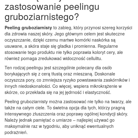
zastosowanie peelingu
gruboziarnistego?
Peeling gruboziarnisty
to zabieg, który przynosi szereg korzyści
dla zdrowia naszej skóry. Jego głównym celem jest skuteczne
oczyszczanie, dzięki czemu martwe komórki naskórka są
usuwane, a skóra staje się gładka i promienna. Regularne
stosowanie tego produktu nie tylko poprawia koloryt cery, ale
również pomaga zredukować widoczność cellulitu.
Ten rodzaj peelingu jest szczególnie polecany dla osób
borykających się z cerą tłustą oraz mieszaną. Doskonale
oczyszcza pory, co zmniejsza ryzyko powstawania zaskórników i
innych niedoskonałości. Co więcej, wspiera mikrokrążenie w
skórze, co przekłada się na jej jędrność i elastyczność.
Peeling gruboziarnisty można zastosować nie tylko na twarzy, ale
także na całym ciele. To świetna opcja dla tych, którzy pragną
intensywnego złuszczenia oraz poprawy ogólnej kondycji skóry.
Należy jednak pamiętać o umiarze – najlepiej używać go
maksymalnie raz w tygodniu, aby uniknąć ewentualnych
podrażnień.