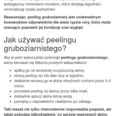
wzbogacony minerałami morskimi, które działają łagodniej i
minimalizują ryzyko podrażnień.
Reasumując, peeling gruboziarnisty jest uniwersalnym
kosmetykiem odpowiednim dla wielu typów cery, który może
znacząco poprawić jej kondycję oraz wygląd.
Jak używać peelingu
gruboziarnistego?
Aby w pełni wykorzystać potencjał
peelingu gruboziarnistego
,
warto kierować się kilkoma prostymi wskazówkami:
aplikuj go na wcześniej oczyszczoną skórę,
stosuj peeling raz lub dwa razy w tygodniu,
delikatnie wmasuj go w skórę okrężnymi ruchami przez 3-5
minut,
pozostaw peeling na twarzy przez kilka chwil,
dokładnie spłucz skórę letnią wodą,
pamiętaj o odpowiednim nawilżeniu po zabiegu.
Taki masaż nie tylko równomiernie rozprowadza preparat, ale
także pobudza mikrokrążenie, co sprzyja regeneracji skóry.