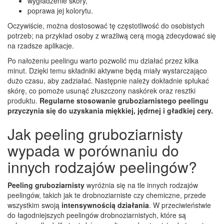
wygładzenie skóry,
poprawa jej kolorytu.
Oczywiście, można dostosować tę częstotliwość do osobistych
potrzeb; na przykład osoby z wrażliwą cerą mogą zdecydować się
na rzadsze aplikacje.
Po nałożeniu peelingu warto pozwolić mu działać przez kilka
minut. Dzięki temu składniki aktywne będą miały wystarczająco
dużo czasu, aby zadziałać. Następnie należy dokładnie spłukać
skórę, co pomoże usunąć złuszczony naskórek oraz resztki
produktu.
Regularne stosowanie gruboziarnistego peelingu
przyczynia się do uzyskania miękkiej, jędrnej i gładkiej cery.
Jak peeling gruboziarnisty
wypada w porównaniu do
innych rodzajów peelingów?
Peeling gruboziarnisty
wyróżnia się na tle innych rodzajów
peelingów, takich jak te drobnoziarniste czy chemiczne, przede
wszystkim swoją
intensywnością działania
. W przeciwieństwie
do łagodniejszych peelingów drobnoziarnistych, które są