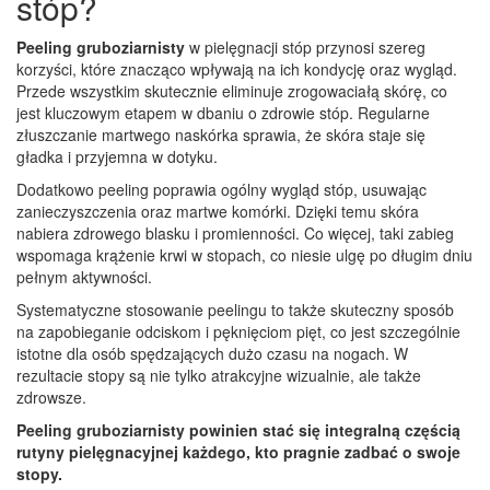
stóp?
Peeling gruboziarnisty
w pielęgnacji stóp przynosi szereg
korzyści, które znacząco wpływają na ich kondycję oraz wygląd.
Przede wszystkim skutecznie eliminuje zrogowaciałą skórę, co
jest kluczowym etapem w dbaniu o zdrowie stóp. Regularne
złuszczanie martwego naskórka sprawia, że skóra staje się
gładka i przyjemna w dotyku.
Dodatkowo peeling poprawia ogólny wygląd stóp, usuwając
zanieczyszczenia oraz martwe komórki. Dzięki temu skóra
nabiera zdrowego blasku i promienności. Co więcej, taki zabieg
wspomaga krążenie krwi w stopach, co niesie ulgę po długim dniu
pełnym aktywności.
Systematyczne stosowanie peelingu to także skuteczny sposób
na zapobieganie odciskom i pęknięciom pięt, co jest szczególnie
istotne dla osób spędzających dużo czasu na nogach. W
rezultacie stopy są nie tylko atrakcyjne wizualnie, ale także
zdrowsze.
Peeling gruboziarnisty powinien stać się integralną częścią
rutyny pielęgnacyjnej każdego, kto pragnie zadbać o swoje
stopy.