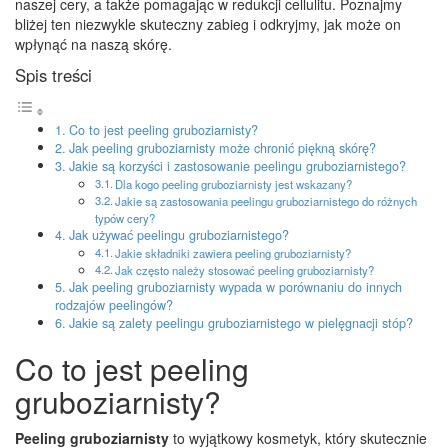
naszej cery, a także pomagając w redukcji cellulitu. Poznajmy
bliżej ten niezwykle skuteczny zabieg i odkryjmy, jak może on
wpłynąć na naszą skórę.
Spis treści
Co to jest peeling gruboziarnisty?
Jak peeling gruboziarnisty może chronić piękną skórę?
Jakie są korzyści i zastosowanie peelingu gruboziarnistego?
Dla kogo peeling gruboziarnisty jest wskazany?
Jakie są zastosowania peelingu gruboziarnistego do różnych
typów cery?
Jak używać peelingu gruboziarnistego?
Jakie składniki zawiera peeling gruboziarnisty?
Jak często należy stosować peeling gruboziarnisty?
Jak peeling gruboziarnisty wypada w porównaniu do innych
rodzajów peelingów?
Jakie są zalety peelingu gruboziarnistego w pielęgnacji stóp?
Co to jest peeling
gruboziarnisty?
Peeling gruboziarnisty
to wyjątkowy kosmetyk, który skutecznie