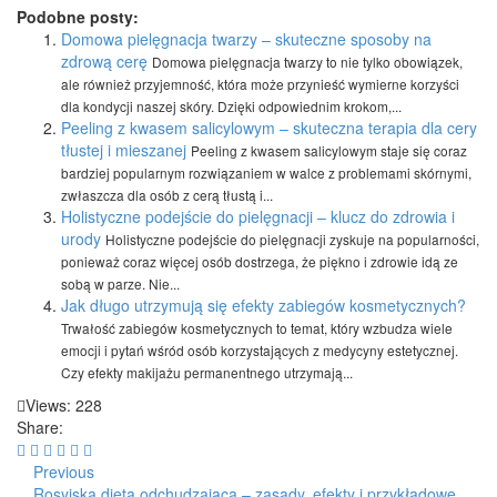
Podobne posty:
Domowa pielęgnacja twarzy – skuteczne sposoby na
zdrową cerę
Domowa pielęgnacja twarzy to nie tylko obowiązek,
ale również przyjemność, która może przynieść wymierne korzyści
dla kondycji naszej skóry. Dzięki odpowiednim krokom,...
Peeling z kwasem salicylowym – skuteczna terapia dla cery
tłustej i mieszanej
Peeling z kwasem salicylowym staje się coraz
bardziej popularnym rozwiązaniem w walce z problemami skórnymi,
zwłaszcza dla osób z cerą tłustą i...
Holistyczne podejście do pielęgnacji – klucz do zdrowia i
urody
Holistyczne podejście do pielęgnacji zyskuje na popularności,
ponieważ coraz więcej osób dostrzega, że piękno i zdrowie idą ze
sobą w parze. Nie...
Jak długo utrzymują się efekty zabiegów kosmetycznych?
Trwałość zabiegów kosmetycznych to temat, który wzbudza wiele
emocji i pytań wśród osób korzystających z medycyny estetycznej.
Czy efekty makijażu permanentnego utrzymają...
Views: 228
Share:
Previous
Rosyjska dieta odchudzająca – zasady, efekty i przykładowe