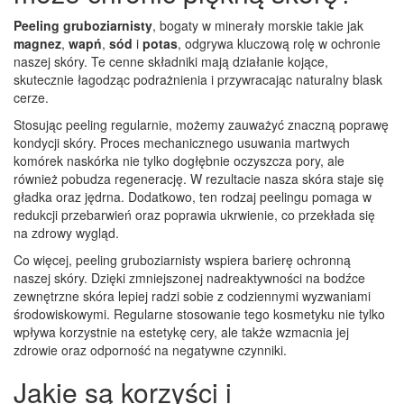
Peeling gruboziarnisty
, bogaty w minerały morskie takie jak
magnez
,
wapń
,
sód
i
potas
, odgrywa kluczową rolę w ochronie
naszej skóry. Te cenne składniki mają działanie kojące,
skutecznie łagodząc podrażnienia i przywracając naturalny blask
cerze.
Stosując peeling regularnie, możemy zauważyć znaczną poprawę
kondycji skóry. Proces mechanicznego usuwania martwych
komórek naskórka nie tylko dogłębnie oczyszcza pory, ale
również pobudza regenerację. W rezultacie nasza skóra staje się
gładka oraz jędrna. Dodatkowo, ten rodzaj peelingu pomaga w
redukcji przebarwień oraz poprawia ukrwienie, co przekłada się
na zdrowy wygląd.
Co więcej, peeling gruboziarnisty wspiera barierę ochronną
naszej skóry. Dzięki zmniejszonej nadreaktywności na bodźce
zewnętrzne skóra lepiej radzi sobie z codziennymi wyzwaniami
środowiskowymi. Regularne stosowanie tego kosmetyku nie tylko
wpływa korzystnie na estetykę cery, ale także wzmacnia jej
zdrowie oraz odporność na negatywne czynniki.
Jakie są korzyści i