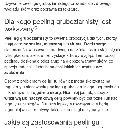
Używanie peelingu gruboziarnistego prowadzi do zdrowego
wyglądu skóry oraz poprawia jej teksturę.
Dla kogo peeling gruboziarnisty jest
wskazany?
Peeling gruboziarnisty
to świetna propozycja dla tych, którzy
mają cerę
normalną
,
mieszaną
lub
tłustą
. Dzięki swojej
skuteczności w usuwaniu martwego naskórka, skóra staje się nie
tylko gładsza, ale również zyskuje zdrowy wygląd. Ten rodzaj
peelingu doskonale oddziałuje na głębsze warstwy skóry, co
sprzyja redukcji niedoskonałości takich jak
trądzik
czy
zaskórniki
.
Osoby z problemem
cellulitu
również mogą skorzystać na
regularnym stosowaniu peelingu gruboziarnistego; poprawia on
mikrokrążenie i
ujędrnia skórę
. Niemniej jednak, osoby z
wrażliwą
lub
naczynkową cerą
powinny być ostrożne i unikać
tego typu zabiegów. Dla nich lepszym rozwiązaniem będą
łagodniejsze alternatywy, takie jak peelingi enzymatyczne.
Jakie są zastosowania peelingu