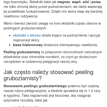
tego kosmetyku. Składniki takie jak
magnez
,
wapń
,
sód
i
potas
nie tylko chronią skórę przed podrażnieniami, ale także wspierają
jej prawidłowe funkcjonowanie. Dzięki nim skóra staje się bardziej
nawilżona i odżywiona.
Warto również zwrócić uwagę na inne składniki często obecne w
peelingach gruboziarnistych:
ekstrakt z aloesu
działa kojąco na podrażnienia i sprzyja
regeneracji skóry,
kwas hialuronowy
dostarcza intensywnego nawilżenia.
Peeling gruboziarnisty
to połączenie różnorodnych naturalnych
składników oraz minerałów morskich, co czyni go skutecznym
narzędziem w codziennej pielęgnacji naszej cery.
Jak często należy stosować peeling
gruboziarnisty?
Stosowanie peelingu gruboziarnistego
powinno być częścią
naszej rutyny pielęgnacyjnej, a idealnie sprawdza się to 1-2 razy
w tygodniu. Taka regularność jest kluczowa, aby osiągnąć
optymalne rezultaty, takie jak: