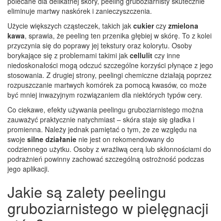
polecane dla delikatnej skóry, peeling gruboziarnisty skutecznie
eliminuje martwy naskórek i zanieczyszczenia.
Użycie większych cząsteczek, takich jak
cukier
czy
zmielona
kawa
, sprawia, że peeling ten przenika głębiej w skórę. To z kolei
przyczynia się do poprawy jej tekstury oraz kolorytu. Osoby
borykające się z problemami takimi jak
cellulit
czy inne
niedoskonałości mogą odczuć szczególne korzyści płynące z jego
stosowania. Z drugiej strony, peelingi chemiczne działają poprzez
rozpuszczanie martwych komórek za pomocą kwasów, co może
być mniej inwazyjnym rozwiązaniem dla niektórych typów cery.
Co ciekawe, efekty używania peelingu gruboziarnistego można
zauważyć praktycznie natychmiast – skóra staje się gładka i
promienna. Należy jednak pamiętać o tym, że ze względu na
swoje
silne działanie
nie jest on rekomendowany do
codziennego użytku. Osoby z wrażliwą cerą lub skłonnościami do
podrażnień powinny zachować szczególną ostrożność podczas
jego aplikacji.
Jakie są zalety peelingu
gruboziarnistego w pielęgnacji