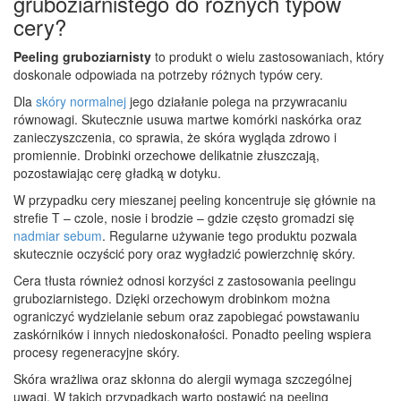
gruboziarnistego do różnych typów
cery?
Peeling gruboziarnisty
to produkt o wielu zastosowaniach, który
doskonale odpowiada na potrzeby różnych typów cery.
Dla
skóry normalnej
jego działanie polega na przywracaniu
równowagi. Skutecznie usuwa martwe komórki naskórka oraz
zanieczyszczenia, co sprawia, że skóra wygląda zdrowo i
promiennie. Drobinki orzechowe delikatnie złuszczają,
pozostawiając cerę gładką w dotyku.
W przypadku cery mieszanej peeling koncentruje się głównie na
strefie T – czole, nosie i brodzie – gdzie często gromadzi się
nadmiar sebum
. Regularne używanie tego produktu pozwala
skutecznie oczyścić pory oraz wygładzić powierzchnię skóry.
Cera tłusta również odnosi korzyści z zastosowania peelingu
gruboziarnistego. Dzięki orzechowym drobinkom można
ograniczyć wydzielanie sebum oraz zapobiegać powstawaniu
zaskórników i innych niedoskonałości. Ponadto peeling wspiera
procesy regeneracyjne skóry.
Skóra wrażliwa oraz skłonna do alergii wymaga szczególnej
uwagi. W takich przypadkach warto postawić na peeling