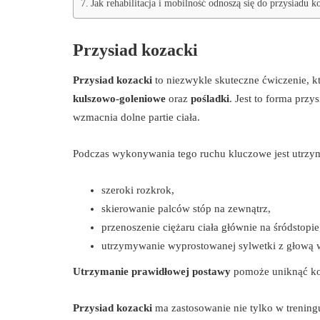
Jak rehabilitacja i mobilność odnoszą się do przysiadu k
Przysiad kozacki
Przysiad kozacki
to niezwykle skuteczne ćwiczenie, 
kulszowo-goleniowe
oraz
pośladki
. Jest to forma prz
wzmacnia dolne partie ciała.
Podczas wykonywania tego ruchu kluczowe jest utrzym
szeroki rozkrok,
skierowanie palców stóp na zewnątrz,
przenoszenie ciężaru ciała głównie na śródstopie
utrzymywanie wyprostowanej sylwetki z głową w 
Utrzymanie prawidłowej postawy
pomoże uniknąć kon
Przysiad kozacki
ma zastosowanie nie tylko w treningu