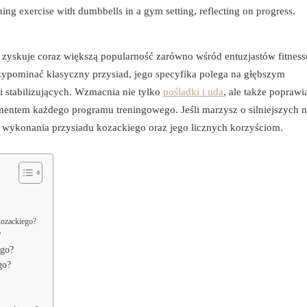
 zyskuje coraz większą popularność zarówno wśród entuzjastów fitnessu
zypominać klasyczny przysiad, jego specyfika polega na głębszym
i stabilizujących. Wzmacnia nie tylko
pośladki i uda
, ale także poprawi
mentem każdego programu treningowego. Jeśli marzysz o silniejszych n
ice wykonania przysiadu kozackiego oraz jego licznych korzyściom.
kozackiego?
?
ego?
go?