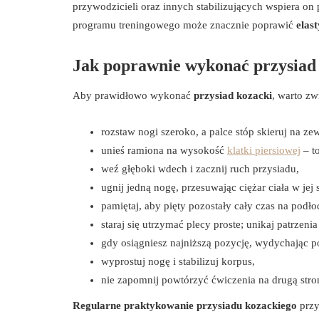
przywodzicieli oraz innych stabilizujących wspiera o
programu treningowego może znacznie poprawić
elas
Jak poprawnie wykonać przysiad
Aby prawidłowo wykonać
przysiad kozacki
, warto zw
rozstaw nogi szeroko, a palce stóp skieruj na ze
unieś ramiona na wysokość
klatki piersiowej
– t
weź głęboki wdech i zacznij ruch przysiadu,
ugnij jedną nogę, przesuwając ciężar ciała w je
pamiętaj, aby pięty pozostały cały czas na podłod
staraj się utrzymać plecy proste; unikaj patrzeni
gdy osiągniesz najniższą pozycję, wydychając p
wyprostuj nogę i stabilizuj korpus,
nie zapomnij powtórzyć ćwiczenia na drugą stron
Regularne praktykowanie przysiadu kozackiego
przy