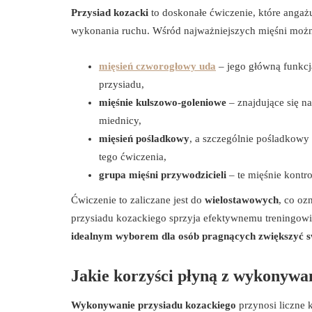
Przysiad kozacki
to doskonałe ćwiczenie, które anga
wykonania ruchu. Wśród najważniejszych mięśni możn
mięsień czworogłowy uda
– jego główną funkcją
przysiadu,
mięśnie kulszowo-goleniowe
– znajdujące się na
miednicy,
mięsień pośladkowy
, a szczególnie pośladkowy 
tego ćwiczenia,
grupa mięśni przywodzicieli
– te mięśnie kontro
Ćwiczenie to zaliczane jest do
wielostawowych
, co oz
przysiadu kozackiego sprzyja efektywnemu treningowi do
idealnym wyborem dla osób pragnących zwiększyć s
Jakie korzyści płyną z wykonywa
Wykonywanie przysiadu kozackiego
przynosi liczne 