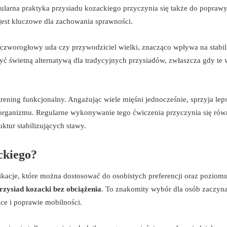
gularna praktyka przysiadu kozackiego przyczynia się także do popraw
jest kluczowe dla zachowania sprawności.
czworogłowy uda czy przywodziciel wielki, znacząco wpływa na stabil
ć świetną alternatywą dla tradycyjnych przysiadów, zwłaszcza gdy te 
 trening funkcjonalny. Angażując wiele mięśni jednocześnie, sprzyja le
rganizmu. Regularne wykonywanie tego ćwiczenia przyczynia się rów
ktur stabilizujących stawy.
ckiego?
kacje, które można dostosować do osobistych preferencji oraz poziom
rzysiad kozacki bez obciążenia
. To znakomity wybór dla osób zaczyn
ice i poprawie mobilności.