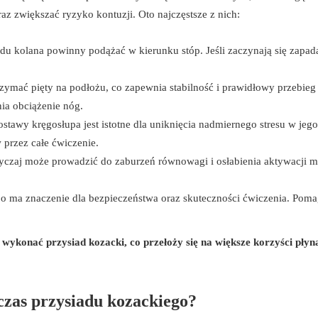
z zwiększać ryzyko kontuzji. Oto najczęstsze z nich:
du kolana powinny podążać w kierunku stóp. Jeśli zaczynają się zapad
zymać pięty na podłożu, co zapewnia stabilność i prawidłowy przebieg
nia obciążenie nóg.
tawy kręgosłupa jest istotne dla uniknięcia nadmiernego stresu w jego
 przez całe ćwiczenie.
yczaj może prowadzić do zaburzeń równowagi i osłabienia aktywacji m
 ma znaczenie dla bezpieczeństwa oraz skuteczności ćwiczenia. Pom
ykonać przysiad kozacki, co przełoży się na większe korzyści płyn
czas przysiadu kozackiego?