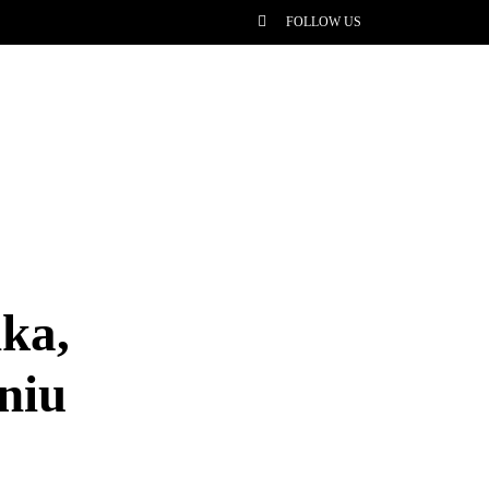
FOLLOW US
ika,
niu