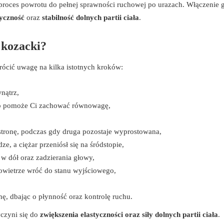
n proces powrotu do pełnej sprawności ruchowej po urazach. Włączenie 
tyczność
oraz
stabilność dolnych partii ciała
.
 kozacki?
rócić uwagę na kilka istotnych kroków:
wnątrz,
o pomoże Ci zachować równowagę,
j stronę, podczas gdy druga pozostaje wyprostowana,
ze, a ciężar przeniósł się na śródstopie,
a w dół oraz zadzierania głowy,
owietrze wróć do stanu wyjściowego,
ę, dbając o płynność oraz kontrolę ruchu.
czyni się do
zwiększenia elastyczności oraz siły dolnych partii ciała
.