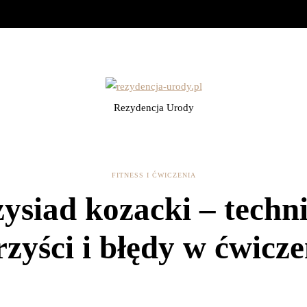
Rezydencja Urody
FITNESS I ĆWICZENIA
ysiad kozacki – techn
rzyści i błędy w ćwicze