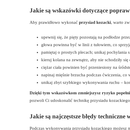
Jakie są wskazówki dotyczące poprawn
Aby prawidłowo wykonać
przysiad kozacki
, warto z
upewnij się, że pięty pozostają na podłodze prze
głowa powinna być w linii z tułowiem, co sprzyj
pamiętaj o prostych plecach; unikaj pochylania s
kieruj kolana na zewnątrz, aby nie schodziły się
ciężar ciała powinien być przeniesiony na śród
napinaj mięśnie brzucha podczas ćwiczenia, co ws
unikaj zbyt szybkiego wykonywania ruchu – kon
Dzięki tym wskazówkom zmniejszysz ryzyko popełnie
pozwoli Ci udoskonalić technikę przysiadu kozackiego
Jakie są najczęstsze błędy techniczne
Podczas wykonywania przysiadu kozackiego możesz na