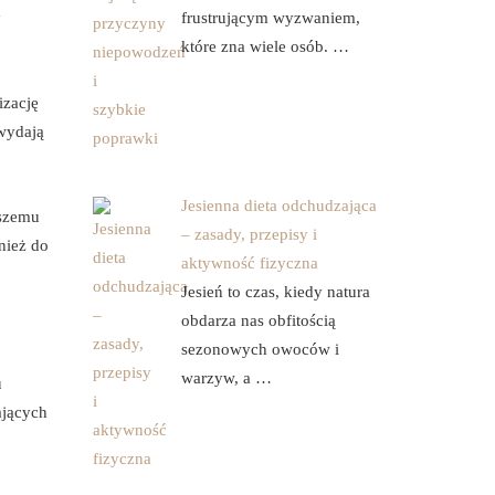
y
frustrującym wyzwaniem,
które zna wiele osób. …
izację
wydają
Jesienna dieta odchudzająca
pszemu
– zasady, przepisy i
nież do
aktywność fizyczna
Jesień to czas, kiedy natura
obdarza nas obfitością
sezonowych owoców i
warzyw, a …
u
ających