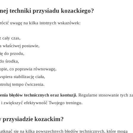
ej techniki przysiadu kozackiego?
wrócić uwagę na kilka istotnych wskazówek:
z cały czas,
a właściwej postawie,
ię do przodu,
 do środka,
stopie, co poprawia równowagę,
piera stabilizację ciała,
troluj tempo ćwiczenia.
nia błędów technicznych oraz kontuzji.
Regularne stosowanie tych z
 i zwiększyć efektywność Twojego treningu.
 w przysiadzie kozackim?
tknąć się na kilka powszechnych błędów technicznych, które mogą