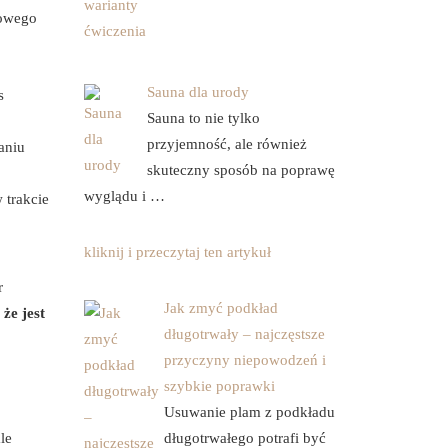
łowego
Sauna dla urody
s
Sauna to nie tylko
przyjemność, ale również
waniu
skuteczny sposób na poprawę
wyglądu i …
 trakcie
kliknij i przeczytaj ten artykuł
r
Jak zmyć podkład
 że jest
długotrwały – najczęstsze
przyczyny niepowodzeń i
szybkie poprawki
Usuwanie plam z podkładu
le
długotrwałego potrafi być