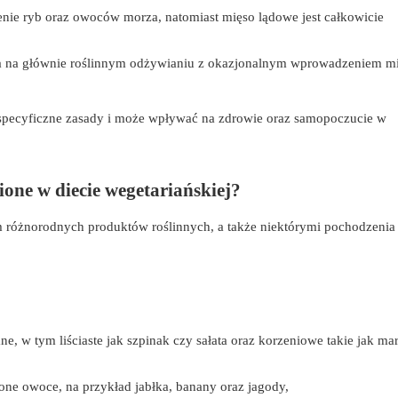
enie ryb oraz owoców morza, natomiast mięso lądowe jest całkowicie
ega na głównie roślinnym odżywianiu z okazjonalnym wprowadzeniem m
pecyficzne zasady i może wpływać na zdrowie oraz samopoczucie w
one w diecie wegetariańskiej?
m różnorodnych produktów roślinnych, a także niektórymi pochodzenia
ne, w tym liściaste jak szpinak czy sałata oraz korzeniowe takie jak ma
one owoce, na przykład jabłka, banany oraz jagody,