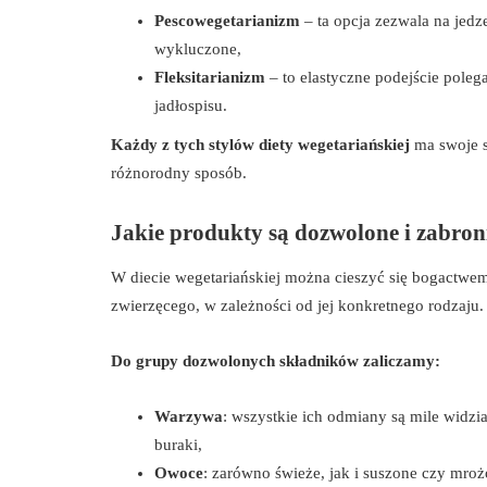
Pescowegetarianizm
– ta opcja zezwala na jedz
wykluczone,
Fleksitarianizm
– to elastyczne podejście pol
jadłospisu.
Każdy z tych stylów diety wegetariańskiej
ma swoje s
różnorodny sposób.
Jakie produkty są dozwolone i zabroni
W diecie wegetariańskiej można cieszyć się bogactwe
zwierzęcego, w zależności od jej konkretnego rodzaju.
Do grupy dozwolonych składników zaliczamy:
Warzywa
: wszystkie ich odmiany są mile widzia
buraki,
Owoce
: zarówno świeże, jak i suszone czy mroż