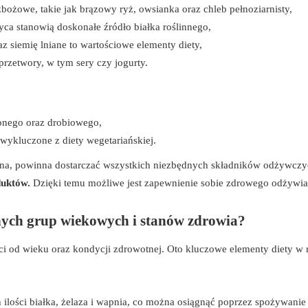
zbożowe, takie jak brązowy ryż, owsianka oraz chleb pełnoziarnisty,
rzyca stanowią doskonałe źródło białka roślinnego,
az siemię lniane to wartościowe elementy diety,
 przetwory, w tym sery czy jogurty.
wonego oraz drobiowego,
e wykluczone z diety wegetariańskiej.
ana, powinna dostarczać wszystkich niezbędnych składników odżywczy
duktów.
Dzięki temu możliwe jest zapewnienie sobie zdrowego odżywia
żnych grup wiekowych i stanów zdrowia?
ci od wieku oraz kondycji zdrowotnej. Oto kluczowe elementy diety w
 ilości białka, żelaza i wapnia, co można osiągnąć poprzez spożywanie 