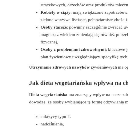
strączkowych, orzechów oraz produktów mlecz
Kobiety w ciąży
: mają zwiększone zapotrzebowa
zielone warzywa liściaste, pełnoziarniste zboża i 
Osoby starsze
: powinny szczególnie zwracać uw
magnez; z wiekiem zmieniają się również potrze
fizycznej,
Osoby z problemami zdrowotnymi
: kluczowe 
plan żywieniowy uwzględniający specyfikę tych
Utrzymanie zdrowych nawyków żywieniowych
ma og
Jak dieta wegetariańska wpływa na c
Dieta wegetariańska
ma znaczący wpływ na nasze zdr
dowodzą, że osoby wybierające tę formę odżywiania m
cukrzycy typu 2,
nadciśnienia,