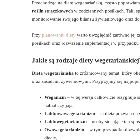
Przechodząc na dietę wegetariańską, często poprawiam
roślin strączkowych
w codziennych posiłkach. Taki sp
monitorowanie swojego bilansu żywieniowego oraz do
Przy
planowaniu diety
warto uwzględnić zarówno jej za
posiłkach oraz rozważenie suplementacji w przypadk
Jakie są rodzaje diety wegetariańskiej
Dieta wegetariańska
to zróżnicowany temat, który ob
oraz zasadami żywieniowymi. Przyjrzyjmy się najpopul
Weganizm
– w tej wersji całkowicie rezygnuje 
nabiał czy jaja,
Laktoowowegetarianizm
– ta dieta pozwala na 
Laktowegetarianizm
– osoby stosujące ten spos
Owowegetarianizm
– w tym przypadku dozwolon
diecie,