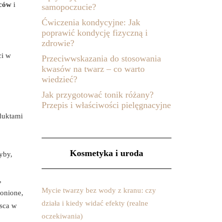
ców
i
samopoczucie?
Ćwiczenia kondycyjne: Jak
poprawić kondycję fizyczną i
zdrowie?
ci w
Przeciwwskazania do stosowania
kwasów na twarz – co warto
wiedzieć?
Jak przygotować tonik różany?
Przepis i właściwości pielęgnacyjne
duktami
Kosmetyka i uroda
yby,
,
Mycie twarzy bez wody z kranu: czy
ronione,
działa i kiedy widać efekty (realne
jsca w
oczekiwania)