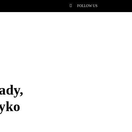
FOLLOW US
ady,
zyko