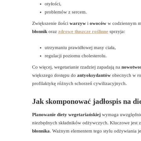
otyłości,
problemów z sercem.
Zwiększenie ilości
warzyw
i
owoców
w codziennym me
błonnik
oraz
zdrowe tłuszcze roślinne
sprzyja:
utrzymaniu prawidłowej masy ciała,
regulacji poziomu cholesterolu.
Co więcej, wegetarianie rzadziej zapadają na
nowotwo
większego dostępu do
antyoksydantów
obecnych w roś
profilaktykę różnych schorzeń cywilizacyjnych.
Jak skomponować jadłospis na die
Planowanie diety wegetariańskiej
wymaga uwzględnien
niezbędnych składników odżywczych. Kluczowe jest z
błonnika
. Ważnym elementem tego stylu odżywiania j