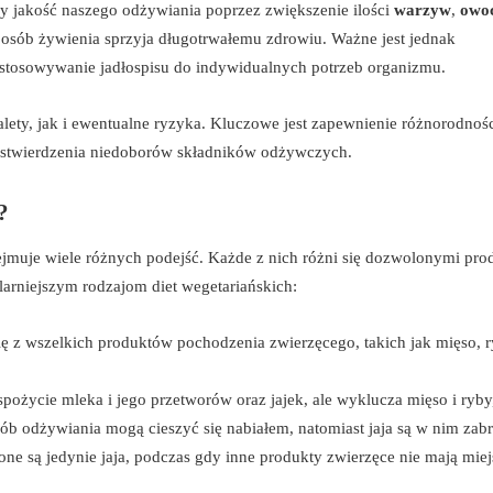
y jakość naszego odżywiania poprzez zwiększenie ilości
warzyw
,
owo
osób żywienia sprzyja długotrwałemu zdrowiu. Ważne jest jednak
stosowywanie jadłospisu do indywidualnych potrzeb organizmu.
lety, jak i ewentualne ryzyka. Kluczowe jest zapewnienie różnorodnoś
u stwierdzenia niedoborów składników odżywczych.
?
ejmuje wiele różnych podejść. Każde z nich różni się dozwolonymi pro
arniejszym rodzajom diet wegetariańskich:
się z wszelkich produktów pochodzenia zwierzęcego, takich jak mięso, r
spożycie mleka i jego przetworów oraz jajek, ale wyklucza mięso i ryby
ób odżywiania mogą cieszyć się nabiałem, natomiast jaja są w nim zab
e są jedynie jaja, podczas gdy inne produkty zwierzęce nie mają mie