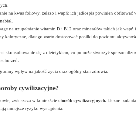
nych,
nie na kwas foliowy, żelazo i wapń; ich jadłospis powinien obfitować 
nabiał,
agę na uzupełnianie witamin D i B12 oraz minerałów takich jak wapń i
by kaloryczne, dlatego warto dostosować posiłki do poziomu aktywnoś
jest skonsultowanie się z dietetykiem, co pomoże stworzyć spersonaliz
 schorzeń.
romny wpływ na jakość życia oraz ogólny stan zdrowia.
horoby cywilizacyjne?
owie, zwłaszcza w kontekście
chorób cywilizacyjnych
. Liczne badani
ają mniejsze ryzyko wystąpienia: