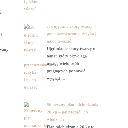
w
Jak ujędrnić skórę twarzy –
przeciwwskazania, ryzyka i
ci
na co uważać
Ujędrnianie skóry twarzy to
owany
temat, który przyciąga
uwagę wielu osób
pragnących poprawić
wygląd …
a
Skuteczny plan odchudzania
20 kg – jak zacząć i co
wiedzieć?
Plan odchudzania 20 kg to