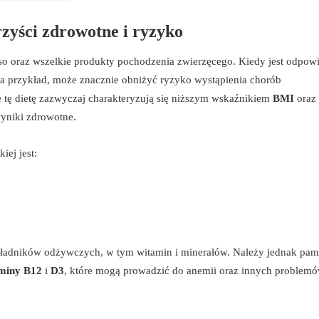
rzyści zdrowotne i ryzyko
ięso oraz wszelkie produkty pochodzenia zwierzęcego. Kiedy jest odpow
Na przykład, może znacznie obniżyć ryzyko wystąpienia chorób
e tę dietę zazwyczaj charakteryzują się niższym wskaźnikiem
BMI
oraz
wyniki zdrowotne.
iej jest:
składników odżywczych, w tym witamin i minerałów. Należy jednak pam
miny B12
i
D3
, które mogą prowadzić do anemii oraz innych problem