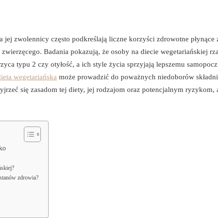
 a jej zwolennicy często podkreślają liczne korzyści zdrowotne płynące 
zwierzęcego. Badania pokazują, że osoby na diecie wegetariańskiej rza
rzyca typu 2 czy otyłość, a ich style życia sprzyjają lepszemu samopocz
ieta wegetariańska
może prowadzić do poważnych niedoborów składn
jrzeć się zasadom tej diety, jej rodzajom oraz potencjalnym ryzykom,
yko
skiej?
 stanów zdrowia?