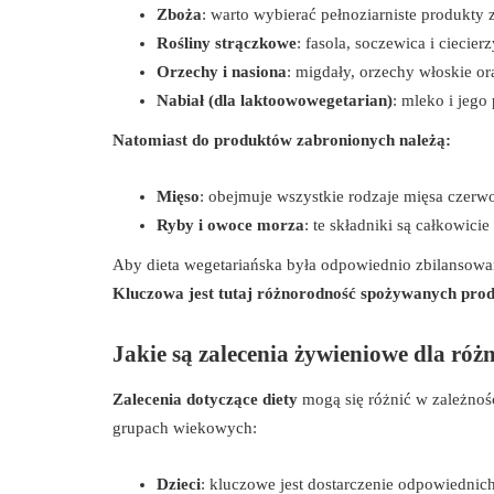
Zboża
: warto wybierać pełnoziarniste produkty 
Rośliny strączkowe
: fasola, soczewica i ciecie
Orzechy i nasiona
: migdały, orzechy włoskie or
Nabiał (dla laktoowowegetarian)
: mleko i jego
Natomiast do produktów zabronionych należą:
Mięso
: obejmuje wszystkie rodzaje mięsa czer
Ryby i owoce morza
: te składniki są całkowici
Aby dieta wegetariańska była odpowiednio zbilansow
Kluczowa jest tutaj różnorodność spożywanych pro
Jakie są zalecenia żywieniowe dla ró
Zalecenia dotyczące diety
mogą się różnić w zależnoś
grupach wiekowych:
Dzieci
: kluczowe jest dostarczenie odpowiednich