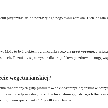
nu przyczynia się do poprawy ogólnego stanu zdrowia. Dieta bogata 
ry
. Może to być efektem ograniczenia spożycia
przetworzonego mięsa
linach. Te zmiany są korzystne dla długofalowego zdrowia i mogą wsp
cie wegetariańskiej?
ia różnorodnych grup produktów, aby dostarczyć organizmowi wszys
apewnienie odpowiedniej ilości
białka roślinnego
,
zdrowych tłuszczó
est regularne spożywanie
4-5 posiłków dziennie
.