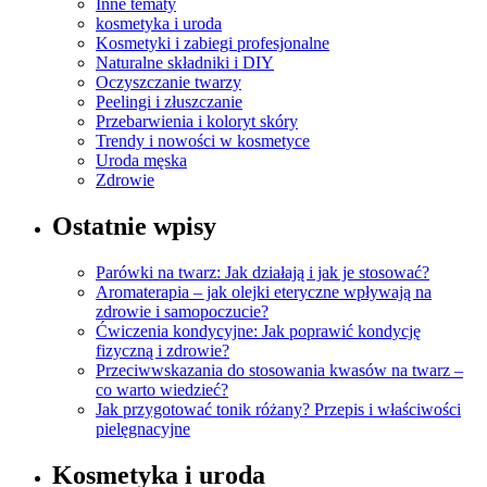
Inne tematy
kosmetyka i uroda
Kosmetyki i zabiegi profesjonalne
Naturalne składniki i DIY
Oczyszczanie twarzy
Peelingi i złuszczanie
Przebarwienia i koloryt skóry
Trendy i nowości w kosmetyce
Uroda męska
Zdrowie
Ostatnie wpisy
Parówki na twarz: Jak działają i jak je stosować?
Aromaterapia – jak olejki eteryczne wpływają na
zdrowie i samopoczucie?
Ćwiczenia kondycyjne: Jak poprawić kondycję
fizyczną i zdrowie?
Przeciwwskazania do stosowania kwasów na twarz –
co warto wiedzieć?
Jak przygotować tonik różany? Przepis i właściwości
pielęgnacyjne
Kosmetyka i uroda