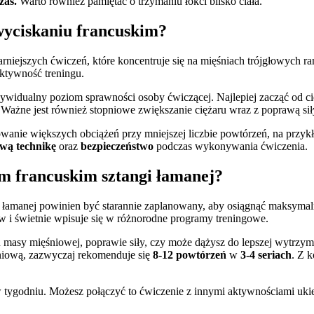
zas.
Warto również pamiętać o trzymaniu łokci blisko ciała.
 wyciskaniu francuskim?
arniejszych ćwiczeń, które koncentruje się na mięśniach trójgłowych 
ktywność treningu.
widualny poziom sprawności osoby ćwiczącej. Najlepiej zacząć od c
Ważne jest również stopniowe zwiększanie ciężaru wraz z poprawą siły
anie większych obciążeń przy mniejszej liczbie powtórzeń, na przyk
wą technikę
oraz
bezpieczeństwo
podczas wykonywania ćwiczenia.
m francuskim sztangi łamanej?
 łamanej powinien być starannie zaplanowany, aby osiągnąć maksymal
w i świetnie wpisuje się w różnorodne programy treningowe.
u masy mięśniowej, poprawie siły, czy może dążysz do lepszej wytrzy
śniową, zazwyczaj rekomenduje się
8-12 powtórzeń
w
3-4 seriach
. Z 
 tygodniu. Możesz połączyć to ćwiczenie z innymi aktywnościami ukie