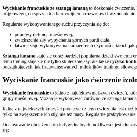
Wyciskanie francuskie ze sztangą łamaną
to doskonałe ćwiczenie, k
trójgłowego, co sprzyja ich harmonijnemu rozwojowi i wzmocnieniu.
Regularne wykonywanie tego ruchu przyczynia się do:
poprawy definicji mięśniowej,
zwiększenia siły wypychania górnych partii ciała,
łatwiejszego wykonywania codziennych czynności, takich jak
Sztanga łamana
staje się coraz bardziej popularna dzięki swojemu
temu trening staje się nie tylko skuteczniejszy, ale także
ryzyko kontu
początkujących, jak i zaawansowanych miłośników treningu siłoweg
Wyciskanie francuskie jako ćwiczenie izol
Wyciskanie francuskie
to jedno z najefektywniejszych ćwiczeń, któr
grupy mięśniowej. Można je wykonywać zarówno ze sztangą łamaną, j
Jedną z największych korzyści płynących z tego ćwiczenia jest możl
tylko na zwiększenie ich siły, ale też masy. Regularne praktykowanie
Dostosowanie obciążenia do indywidualnych możliwości jest kluczowe
się: