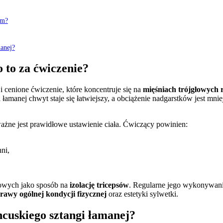
im?
anej?
 to za ćwiczenie?
i cenione ćwiczenie, które koncentruje się na
mięśniach trójgłowych
i łamanej chwyt staje się łatwiejszy, a obciążenie nadgarstków jest mn
ważne jest prawidłowe ustawienie ciała. Ćwiczący powinien:
ni,
łowych jako sposób na
izolację tricepsów
. Regularne jego wykonywan
rawy ogólnej kondycji fizycznej
oraz estetyki sylwetki.
ncuskiego sztangi łamanej?