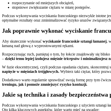
rozpoczynanie od mniejszych obciążeń,
stopniowe zwiększanie ciężaru w miarę postępów.
Podczas wykonywania wyciskania francuskiego niezwykle istotne je
optymalne rezultaty oraz zminimalizować ryzyko urazów związanyc
Jak poprawnie wykonać wyciskanie francus
Aby skutecznie wykonać
wyciskanie francuskie sztangi łamanej
, 
łamaną nad głową z wyprostowanymi rękami.
Rozpoczynając ruch, pamiętaj o tym, by łokcie znajdowały się blisko 
–
dzięki temu lepiej izolujesz mięśnie tricepsów i minimalizujesz 
W fazie ekscentrycznej, czyli podczas opadania ciężaru, skoncentruj
napięcie w mięśniach trójgłowych.
Wybierz taki ciężar, który poz
Dodatkowo warto regularnie sprawdzać swoją formę przy tym ćwiczen
treningu, jak i pomoże zmniejszyć ryzyko kontuzji.
Jakie są technika i zasady bezpieczeństwa
Podczas wykonywania wyciskania francuskiego z użyciem sztangi łama
Oto kilka kluczowych aspektów, które warto mieć na uwadze: