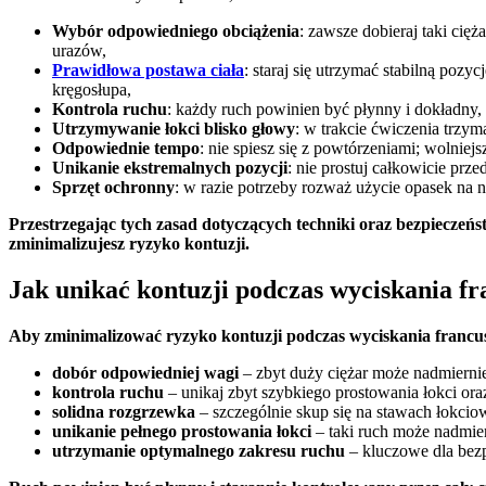
Wybór odpowiedniego obciążenia
: zawsze dobieraj taki cię
urazów,
Prawidłowa postawa ciała
: staraj się utrzymać stabilną poz
kręgosłupa,
Kontrola ruchu
: każdy ruch powinien być płynny i dokładny, 
Utrzymywanie łokci blisko głowy
: w trakcie ćwiczenia trzym
Odpowiednie tempo
: nie spiesz się z powtórzeniami; wolnie
Unikanie ekstremalnych pozycji
: nie prostuj całkowicie pr
Sprzęt ochronny
: w razie potrzeby rozważ użycie opasek na 
Przestrzegając tych zasad dotyczących techniki oraz bezpieczeńs
zminimalizujesz ryzyko kontuzji.
Jak unikać kontuzji podczas wyciskania f
Aby zminimalizować ryzyko kontuzji podczas wyciskania francus
dobór odpowiedniej wagi
– zbyt duży ciężar może nadmiernie
kontrola ruchu
– unikaj zbyt szybkiego prostowania łokci or
solidna rozgrzewka
– szczególnie skup się na stawach łokci
unikanie pełnego prostowania łokci
– taki ruch może nadmier
utrzymanie optymalnego zakresu ruchu
– kluczowe dla bez