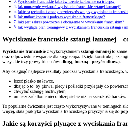
Wyciskanie francuskie jako ćwiczenie izolowane na tricepsy
Jak poprawnie wykonać wyciskanie francuskie sztangi łamanej?
Jakie są technika i zasady bezpieczeństwa przy wyciskaniu francusk
Jak unikać kontuzji podczas wyciskania francuskiego?
Jaki jest zakres powtórzeń i obciążenie w wyciskaniu francuskim?
Jak wygląda plan treningowy z wyciskaniem francuskim sztangi łam
Wyciskanie francuskie sztangi łamanej – co
Wyciskanie francuskie
z wykorzystaniem
sztangi łamanej
to znane 
oraz odpowiednie wsparcie dla kręgosłupa. Dzięki konstrukcji sztang
wszystkie trzy głowy tricepsów:
długą
,
boczną
i
przyśrodkową
.
Aby osiągnąć najlepsze rezultaty podczas wyciskania francuskiego, 
leżeć płasko na ławce,
dbając o to, by głowa, plecy i pośladki przylegały do powierzch
chwytać sztangę nachwytem,
umieszczać dłonie nieco bliżej siebie niż na szerokość barków.
To popularne ćwiczenie jest często wykorzystywane w treningach si
więcej, stała praktyka wyciskania francuskiego przyczynia się do
pop
Jakie są korzyści płynące z wyciskania fra