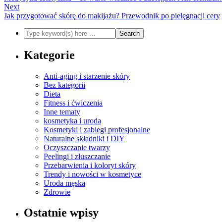
Next
Jak przygotować skórę do makijażu? Przewodnik po pielęgnacji cery
Kategorie
Anti-aging i starzenie skóry
Bez kategorii
Dieta
Fitness i ćwiczenia
Inne tematy
kosmetyka i uroda
Kosmetyki i zabiegi profesjonalne
Naturalne składniki i DIY
Oczyszczanie twarzy
Peelingi i złuszczanie
Przebarwienia i koloryt skóry
Trendy i nowości w kosmetyce
Uroda męska
Zdrowie
Ostatnie wpisy