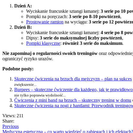
Dzień A:
Wyciskanie francuskie sztangi łamanej:
3 serie po 10 p
Pompki na poręczach:
3 serie po 8-10 powtórzeń
,
Prostowanie ramion
na wyciągu:
3 serie po 12 powtórz
Dzień B:
Wyciskanie francuskie sztangi łamanej:
4 serie po 8 po
Dipsy:
3 serie do maksymalnej liczby powtórzeń
,
Pompki klasyczne
:
również 3 serie do maksimum
.
Nie zapominaj o regularności swoich treningów
oraz odpowiedniej
ograniczyć ryzyko urazów.
Podobne posty:
Skuteczne ćwiczenia na brzuch dla mężczyzn – plan na sukces
zwiększenie...
Burpees – skuteczne ćwiczenie dla każdego, jak je prawidło
nie tylko poprawia wydolność...
Ćwiczenia z mini band na brzuch – skuteczny trening w domu
Skuteczne ćwiczenia na nogi z hantlami: Przewodnik treningo
Views: 211
Share:
Previous
Medycyna estetyczna – co warto wiedzieć o zabiegach i ich efektach