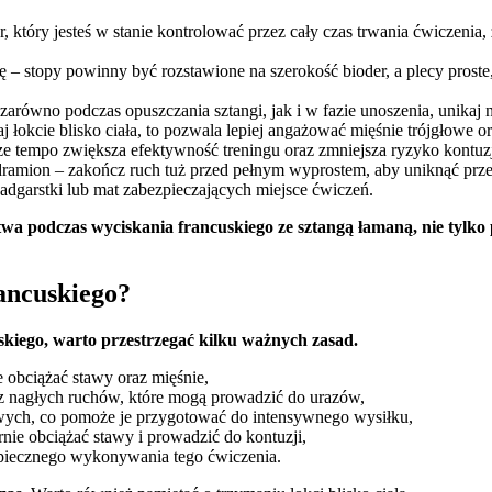
żar, który jesteś w stanie kontrolować przez cały czas trwania ćwiczeni
ycję – stopy powinny być rozstawione na szerokość bioder, a plecy pros
zarówno podczas opuszczania sztangi, jak i w fazie unoszenia, unikaj
aj łokcie blisko ciała, to pozwala lepiej angażować mięśnie trójgłowe
jsze tempo zwiększa efektywność treningu oraz zmniejsza ryzyko kontuzj
zedramion – zakończ ruch tuż przed pełnym wyprostem, aby uniknąć prz
nadgarstki lub mat zabezpieczających miejsce ćwiczeń.
twa podczas wyciskania francuskiego ze sztangą łamaną, nie tylko
rancuskiego?
kiego, warto przestrzegać kilku ważnych zasad.
 obciążać stawy oraz mięśnie,
az nagłych ruchów, które mogą prowadzić do urazów,
owych, co pomoże je przygotować do intensywnego wysiłku,
nie obciążać stawy i prowadzić do kontuzji,
piecznego wykonywania tego ćwiczenia.