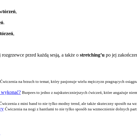
owtórzeń
,
eń
.
wtórzeń
,
 rozgrzewce przed każdą sesją, a także o
stretching’u
po jej zakończe
Ćwiczenia na brzuch to temat, który pasjonuje wielu mężczyzn pragnących osiągną
wo wykonać?
Burpees to jedno z najskuteczniejszych ćwiczeń, które angażuje ni
Ćwiczenia z mini band to nie tylko modny trend, ale także skuteczny sposób na 
wy
Ćwiczenia na nogi z hantlami to nie tylko sposób na wzmocnienie dolnych partii c
?