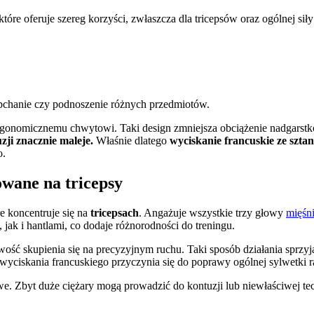
tóre oferuje szereg korzyści, zwłaszcza dla tricepsów oraz ogólnej sił
 pchanie czy podnoszenie różnych przedmiotów.
 ergonomicznemu chwytowi. Taki design zmniejsza obciążenie nadgarst
zji znacznie maleje.
Właśnie dlatego
wyciskanie francuskie ze szta
o.
owane na tricepsy
e koncentruje się na
tricepsach
. Angażuje wszystkie trzy głowy
mięśni
ak i hantlami, co dodaje różnorodności do treningu.
iwość skupienia się na precyzyjnym ruchu. Taki sposób działania sprz
 wyciskania francuskiego przyczynia się do poprawy ogólnej sylwetki ra
. Zbyt duże ciężary mogą prowadzić do kontuzji lub niewłaściwej tec