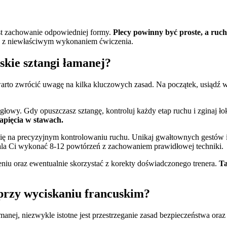
st zachowanie odpowiedniej formy.
Plecy powinny być proste, a ruc
h z niewłaściwym wykonaniem ćwiczenia.
kie sztangi łamanej?
warto zwrócić uwagę na kilka kluczowych zasad. Na początek, usiądź wy
głowy. Gdy opuszczasz sztangę, kontroluj każdy etap ruchu i zginaj łok
napięcia w stawach.
 się na precyzyjnym kontrolowaniu ruchu. Unikaj gwałtownych gestów i
wala Ci wykonać 8-12 powtórzeń z zachowaniem prawidłowej techniki.
iu oraz ewentualnie skorzystać z korekty doświadczonego trenera.
Ta
 przy wyciskaniu francuskim?
nej, niezwykle istotne jest przestrzeganie zasad bezpieczeństwa oraz