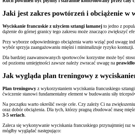
Ruch powinien być płynny i starannie kontrolowany przez cały c
Jaki jest zakres powtórzeń i obciążenie w
Wyciskanie francuskie z użyciem sztangi łamanej
to jedno z popul
dążenie do górnej granicy tego zakresu może znacząco zwiększyć efe
Przy wyborze odpowiedniego obciążenia warto wziąć pod uwagę indy
wybór sprzyja zaangażowaniu mięśni i minimalizuje ryzyko kontuzji. 
Dla bardziej zaawansowanych sportowców korzystne może być stosow
od poziomu umiejętności zawsze należy zwracać uwagę na
prawidło
Jak wygląda plan treningowy z wyciskanie
Plan treningowy
z wykorzystaniem wyciskania francuskiego sztangi
ćwiczenie stanowi fundamentalny element w budowaniu siły tricepsó
Na początku warto określić swoje cele. Czy zależy Ci na zwiększeni
oraz dobór obciążenia. Dla tych, którzy pragną zbudować masę mię
3-5 seriach
.
Zaleca się wykonywanie wyciskania francuskiego przynajmniej raz w
mógłby wyglądać następująco: