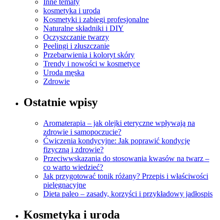
Inne tematy
kosmetyka i uroda
Kosmetyki i zabiegi profesjonalne
Naturalne składniki i DIY
Oczyszczanie twarzy
Peelingi i złuszczanie
Przebarwienia i koloryt skóry
Trendy i nowości w kosmetyce
Uroda męska
Zdrowie
Ostatnie wpisy
Aromaterapia – jak olejki eteryczne wpływają na
zdrowie i samopoczucie?
Ćwiczenia kondycyjne: Jak poprawić kondycję
fizyczną i zdrowie?
Przeciwwskazania do stosowania kwasów na twarz –
co warto wiedzieć?
Jak przygotować tonik różany? Przepis i właściwości
pielęgnacyjne
Dieta paleo – zasady, korzyści i przykładowy jadłospis
Kosmetyka i uroda