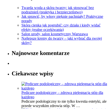
Twarda woda a skóra twarzy: jak stosować bez
podrażnień (praktyka i bezpieczeństwo)
Jak sprawić, by włosy pięknie pachniały? Praktyczne
porady
Skóra cienka jak pogrubić: czy działa i kiedy widać
efekty (realne oczekiwania)
Salon urody, salon kosmetyczny Warszawa
Najlepsze kremy do twarzy – jaki wybrać dla swojej
skóry?
Najnowsze komentarze
Ciekawsze wpisy
Pedicure podologiczny – zdrowa pielęgnacja stóp dla
każdego
Pedicure podologiczny to nie tylko kwestia estetyki, ale
przede wszystkim zdrowia stóp. W …