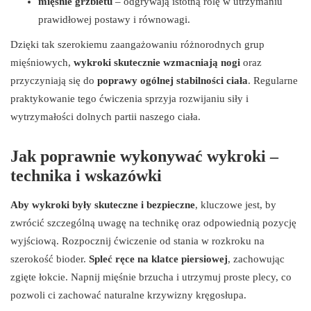
mięśnie grzbietu
– odgrywają istotną rolę w utrzymaniu
prawidłowej postawy i równowagi.
Dzięki tak szerokiemu zaangażowaniu różnorodnych grup
mięśniowych,
wykroki skutecznie wzmacniają nogi
oraz
przyczyniają się do
poprawy ogólnej stabilności ciała
. Regularne
praktykowanie tego ćwiczenia sprzyja rozwijaniu siły i
wytrzymałości dolnych partii naszego ciała.
Jak poprawnie wykonywać wykroki –
technika i wskazówki
Aby wykroki były skuteczne i bezpieczne
, kluczowe jest, by
zwrócić szczególną uwagę na technikę oraz odpowiednią pozycję
wyjściową. Rozpocznij ćwiczenie od stania w rozkroku na
szerokość bioder.
Spleć ręce na klatce piersiowej
, zachowując
zgięte łokcie. Napnij mięśnie brzucha i utrzymuj proste plecy, co
pozwoli ci zachować naturalne krzywizny kręgosłupa.