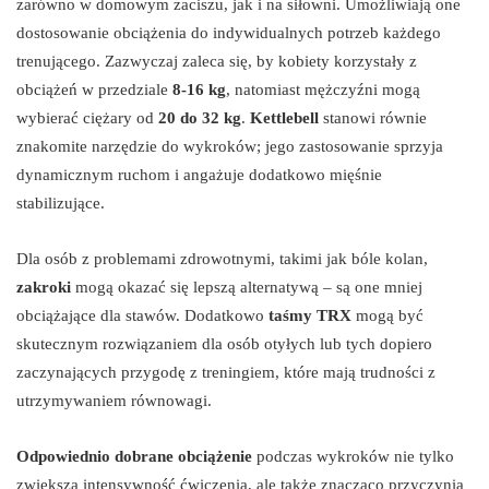
zarówno w domowym zaciszu, jak i na siłowni. Umożliwiają one
dostosowanie obciążenia do indywidualnych potrzeb każdego
trenującego. Zazwyczaj zaleca się, by kobiety korzystały z
obciążeń w przedziale
8-16 kg
, natomiast mężczyźni mogą
wybierać ciężary od
20 do 32 kg
.
Kettlebell
stanowi równie
znakomite narzędzie do wykroków; jego zastosowanie sprzyja
dynamicznym ruchom i angażuje dodatkowo mięśnie
stabilizujące.
Dla osób z problemami zdrowotnymi, takimi jak bóle kolan,
zakroki
mogą okazać się lepszą alternatywą – są one mniej
obciążające dla stawów. Dodatkowo
taśmy TRX
mogą być
skutecznym rozwiązaniem dla osób otyłych lub tych dopiero
zaczynających przygodę z treningiem, które mają trudności z
utrzymywaniem równowagi.
Odpowiednio dobrane obciążenie
podczas wykroków nie tylko
zwiększa intensywność ćwiczenia, ale także znacząco przyczynia