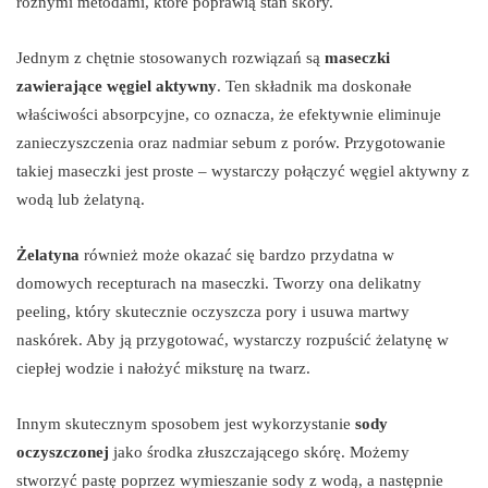
różnymi metodami, które poprawią stan skóry.
Jednym z chętnie stosowanych rozwiązań są
maseczki
zawierające węgiel aktywny
. Ten składnik ma doskonałe
właściwości absorpcyjne, co oznacza, że efektywnie eliminuje
zanieczyszczenia oraz nadmiar sebum z porów. Przygotowanie
takiej maseczki jest proste – wystarczy połączyć węgiel aktywny z
wodą lub żelatyną.
Żelatyna
również może okazać się bardzo przydatna w
domowych recepturach na maseczki. Tworzy ona delikatny
peeling, który skutecznie oczyszcza pory i usuwa martwy
naskórek. Aby ją przygotować, wystarczy rozpuścić żelatynę w
ciepłej wodzie i nałożyć miksturę na twarz.
Innym skutecznym sposobem jest wykorzystanie
sody
oczyszczonej
jako środka złuszczającego skórę. Możemy
stworzyć pastę poprzez wymieszanie sody z wodą, a następnie