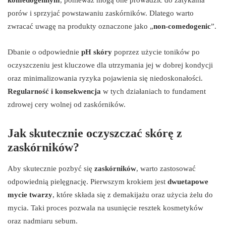
komedogennym
, ponieważ mogą one prowadzić do zatykania
porów i sprzyjać powstawaniu zaskórników. Dlatego warto
zwracać uwagę na produkty oznaczone jako „
non-comedogenic
”.
Dbanie o odpowiednie
pH skóry
poprzez użycie toników po
oczyszczeniu jest kluczowe dla utrzymania jej w dobrej kondycji
oraz minimalizowania ryzyka pojawienia się niedoskonałości.
Regularność i konsekwencja
w tych działaniach to fundament
zdrowej cery wolnej od zaskórników.
Jak skutecznie oczyszczać skórę z
zaskórników?
Aby skutecznie pozbyć się
zaskórników
, warto zastosować
odpowiednią pielęgnację. Pierwszym krokiem jest
dwuetapowe
mycie twarzy
, które składa się z demakijażu oraz użycia żelu do
mycia. Taki proces pozwala na usunięcie resztek kosmetyków
oraz nadmiaru sebum.