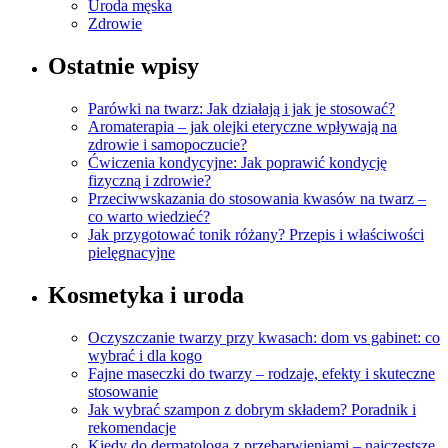
Uroda męska
Zdrowie
Ostatnie wpisy
Parówki na twarz: Jak działają i jak je stosować?
Aromaterapia – jak olejki eteryczne wpływają na
zdrowie i samopoczucie?
Ćwiczenia kondycyjne: Jak poprawić kondycję
fizyczną i zdrowie?
Przeciwwskazania do stosowania kwasów na twarz –
co warto wiedzieć?
Jak przygotować tonik różany? Przepis i właściwości
pielęgnacyjne
Kosmetyka i uroda
Oczyszczanie twarzy przy kwasach: dom vs gabinet: co
wybrać i dla kogo
Fajne maseczki do twarzy – rodzaje, efekty i skuteczne
stosowanie
Jak wybrać szampon z dobrym składem? Poradnik i
rekomendacje
Kiedy do dermatologa z przebarwieniami – najczęstsze