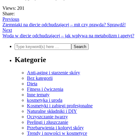
Views: 201
Share:
Previous
Ziemniaki na diecie odchudzającej – mit czy prawda? Sprawdź!
Next
Woda w diecie odchudzającej – jak wpływa na metabolizm i apetyt?
Kategorie
Anti-aging i starzenie skóry
Bez kategorii
Dieta
Fitness i ćwiczenia
Inne tematy
kosmetyka i uroda
Kosmetyki i zabiegi profesjonalne
Naturalne składniki i DIY
Oczyszczanie twarzy
Peelingi i złuszczanie
Przebarwienia i koloryt skóry
Trendy i nowości w kosmetyce