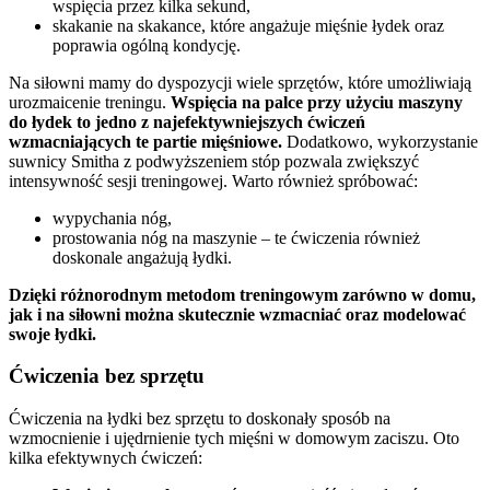
wspięcia przez kilka sekund,
skakanie na skakance, które angażuje mięśnie łydek oraz
poprawia ogólną kondycję.
Na siłowni mamy do dyspozycji wiele sprzętów, które umożliwiają
urozmaicenie treningu.
Wspięcia na palce przy użyciu maszyny
do łydek to jedno z najefektywniejszych ćwiczeń
wzmacniających te partie mięśniowe.
Dodatkowo, wykorzystanie
suwnicy Smitha z podwyższeniem stóp pozwala zwiększyć
intensywność sesji treningowej. Warto również spróbować:
wypychania nóg,
prostowania nóg na maszynie – te ćwiczenia również
doskonale angażują łydki.
Dzięki różnorodnym metodom treningowym zarówno w domu,
jak i na siłowni można skutecznie wzmacniać oraz modelować
swoje łydki.
Ćwiczenia bez sprzętu
Ćwiczenia na łydki bez sprzętu to doskonały sposób na
wzmocnienie i ujędrnienie tych mięśni w domowym zaciszu. Oto
kilka efektywnych ćwiczeń: