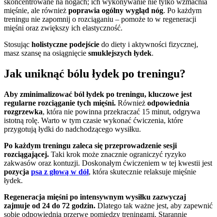
skoncentrowane na nogach; ich wykonywanie nie tylko wzmacnia
mięśnie, ale również
poprawia ogólny wygląd nóg
. Po każdym
treningu nie zapomnij o rozciąganiu – pomoże to w regeneracji
mięśni oraz zwiększy ich elastyczność.
Stosując
holistyczne podejście
do diety i aktywności fizycznej,
masz szansę na osiągnięcie
smuklejszych łydek
.
Jak uniknąć bólu łydek po treningu?
Aby zminimalizować ból łydek po treningu, kluczowe jest
regularne rozciąganie tych mięśni.
Również
odpowiednia
rozgrzewka
, która nie powinna przekraczać 15 minut, odgrywa
istotną rolę. Warto w tym czasie wykonać ćwiczenia, które
przygotują łydki do nadchodzącego wysiłku.
Po każdym treningu zaleca się przeprowadzenie sesji
rozciągającej.
Taki krok może znacznie ograniczyć ryzyko
zakwasów oraz kontuzji. Doskonałym ćwiczeniem w tej kwestii jest
pozycja
psa z głową w dół
, która skutecznie relaksuje mięśnie
łydek.
Regeneracja mięśni po intensywnym wysiłku zazwyczaj
zajmuje od 24 do 72 godzin.
Dlatego tak ważne jest, aby zapewnić
sobie odpowiednią przerwę pomiędzy treningami. Starannie