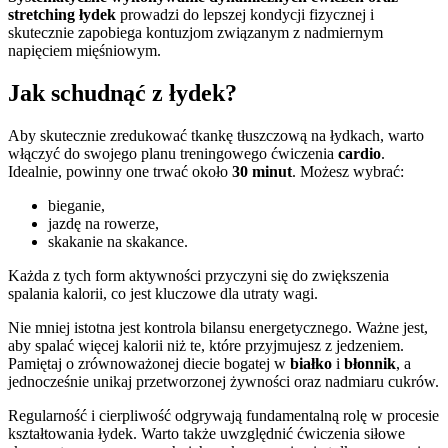
stretching łydek
prowadzi do lepszej kondycji fizycznej i
skutecznie zapobiega kontuzjom związanym z nadmiernym
napięciem mięśniowym.
Jak schudnąć z łydek?
Aby skutecznie zredukować tkankę tłuszczową na łydkach, warto
włączyć do swojego planu treningowego ćwiczenia
cardio
.
Idealnie, powinny one trwać około
30 minut
. Możesz wybrać:
bieganie,
jazdę na rowerze,
skakanie na skakance.
Każda z tych form aktywności przyczyni się do zwiększenia
spalania kalorii, co jest kluczowe dla utraty wagi.
Nie mniej istotna jest kontrola bilansu energetycznego. Ważne jest,
aby spalać więcej kalorii niż te, które przyjmujesz z jedzeniem.
Pamiętaj o zrównoważonej diecie bogatej w
białko
i
błonnik
, a
jednocześnie unikaj przetworzonej żywności oraz nadmiaru cukrów.
Regularność i cierpliwość odgrywają fundamentalną rolę w procesie
kształtowania łydek. Warto także uwzględnić ćwiczenia siłowe