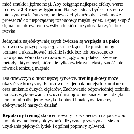
mieć smukłe i jędrne nogi. Aby osiągnąć najlepsze efekty, warto
trenować
2-3 razy w tygodniu
. Należy jednak być ostrożnym z
intensywnością ćwiczeń, ponieważ zbyt duże obciążenie może
prowadzić do niepożądanej rozbudowy mięśni łydek. Lepiej skupić
się na umiarkowanych wysiłkach, które przyniosą korzyści bez
ryzyka.
Jednymi z najefektywniejszych ćwiczeń są
wspięcia na palce
zarówno w pozycji stojącej, jak i siedzącej. Te proste ruchy
pomagają ukształtować mięśnie łydek bez ich przesadnego
rozwijania. Warto także rozważyć jogę oraz pilates – świetne
metody aktywności, które nie tylko zwiększają elastyczność, ale
również tonizują mięśnie.
Dla dziewczyn o drobniejszej sylwetce,
trening siłowy
może
okazać się korzystny. Kluczowe jest jednak podejście z umiarem
oraz unikanie dużych ciężarów. Zachowanie odpowiedniej techniki
podczas wykonywania ćwiczeń ma ogromne znaczenie – dzięki
temu minimalizujemy ryzyko kontuzji i maksymalizujemy
efektywność naszych działań.
Regularny trening
skoncentrowany na wspięciach na palce oraz
umiarkowane formy aktywności fizycznej przyczyniają się do
uzyskania pięknych łydek i ogólnej poprawy sylwetki.