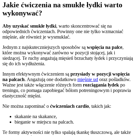
Jakie ćwiczenia na smukłe łydki warto
wykonywać?
Aby uzyskać smukłe łydki
, warto skoncentrować się na
odpowiednich ćwiczeniach. Powinny one nie tylko wzmacniać
mięśnie, ale również je wysmuklać.
Jednym z najskuteczniejszych sposobów są
wspięcia na palce
,
które można wykonywać zarówno w pozycji stojącej, jak i
siedzącej. Te ruchy angażują mięsień brzuchaty łydek i przyczyniają
się do ich wydłużenia.
Innym efektywnym ćwiczeniem są
przysiady w pozycji wspięcia
na palcach
. Angażują one dodatkowo
mięśnie ud
oraz pośladków.
Ważne jest także włączenie różnych form
rozciągania łydek
po
treningu, co pomaga zapobiegać bólom potreningowym i poprawia
elastyczność mięśni.
Nie można zapominać o
ćwiczeniach cardio
, takich jak:
skakanie na skakance,
bieganie w miejscu na palcach.
Te formy aktywności nie tylko spalają tkankę tłuszczową, ale także