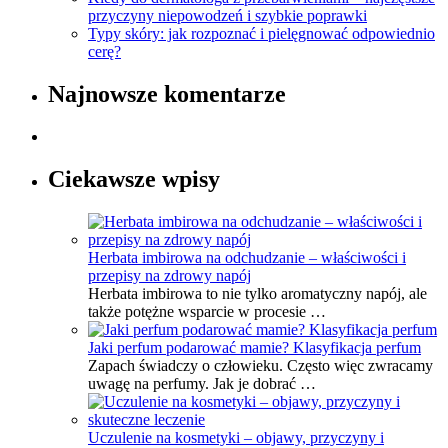
przyczyny niepowodzeń i szybkie poprawki
Typy skóry: jak rozpoznać i pielęgnować odpowiednio
cerę?
Najnowsze komentarze
Ciekawsze wpisy
Herbata imbirowa na odchudzanie – właściwości i
przepisy na zdrowy napój
Herbata imbirowa to nie tylko aromatyczny napój, ale
także potężne wsparcie w procesie …
Jaki perfum podarować mamie? Klasyfikacja perfum
Zapach świadczy o człowieku. Często więc zwracamy
uwagę na perfumy. Jak je dobrać …
Uczulenie na kosmetyki – objawy, przyczyny i