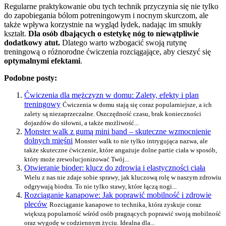
Regularne praktykowanie obu tych technik przyczynia się nie tylko
do zapobiegania bólom potreningowym i nocnym skurczom, ale
także wpływa korzystnie na wygląd łydek, nadając im smukły
kształt.
Dla osób dbających o estetykę nóg to niewątpliwie
dodatkowy atut.
Dlatego warto wzbogacić swoją rutynę
treningową o różnorodne ćwiczenia rozciągające, aby cieszyć się
optymalnymi efektami
.
Podobne posty:
Ćwiczenia dla mężczyzn w domu: Zalety, efekty i plan
treningowy
Ćwiczenia w domu stają się coraz popularniejsze, a ich
zalety są niezaprzeczalne. Oszczędność czasu, brak konieczności
dojazdów do siłowni, a także możliwość...
Monster walk z gumą mini band – skuteczne wzmocnienie
dolnych mięśni
Monster walk to nie tylko intrygująca nazwa, ale
także skuteczne ćwiczenie, które angażuje dolne partie ciała w sposób,
który może zrewolucjonizować Twój...
Otwieranie bioder: klucz do zdrowia i elastyczności ciała
Wielu z nas nie zdaje sobie sprawy, jak kluczową rolę w naszym zdrowiu
odgrywają biodra. To nie tylko stawy, które łączą nogi...
Rozciąganie kanapowe: Jak poprawić mobilność i zdrowie
pleców
Rozciąganie kanapowe to technika, która zyskuje coraz
większą popularność wśród osób pragnących poprawić swoją mobilność
oraz wygodę w codziennym życiu. Idealna dla...