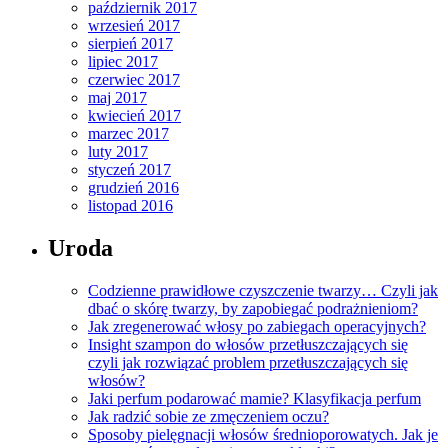
październik 2017
wrzesień 2017
sierpień 2017
lipiec 2017
czerwiec 2017
maj 2017
kwiecień 2017
marzec 2017
luty 2017
styczeń 2017
grudzień 2016
listopad 2016
Uroda
Codzienne prawidłowe czyszczenie twarzy… Czyli jak
dbać o skórę twarzy, by zapobiegać podrażnieniom?
Jak zregenerować włosy po zabiegach operacyjnych?
Insight szampon do włosów przetłuszczających się
czyli jak rozwiązać problem przetłuszczających się
włosów?
Jaki perfum podarować mamie? Klasyfikacja perfum
Jak radzić sobie ze zmęczeniem oczu?
Sposoby pielęgnacji włosów średnioporowatych. Jak je