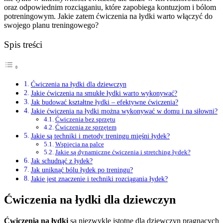
oraz odpowiednim rozciąganiu, które zapobiega kontuzjom i bólom
potreningowym. Jakie zatem ćwiczenia na łydki warto włączyć do
swojego planu treningowego?
Spis treści
Ćwiczenia na łydki dla dziewczyn
Jakie ćwiczenia na smukłe łydki warto wykonywać?
Jak budować kształtne łydki – efektywne ćwiczenia?
Jakie ćwiczenia na łydki można wykonywać w domu i na siłowni?
Ćwiczenia bez sprzętu
Ćwiczenia ze sprzętem
Jakie są techniki i metody treningu mięśni łydek?
Wspięcia na palce
Jakie są dynamiczne ćwiczenia i stretching łydek?
Jak schudnąć z łydek?
Jak uniknąć bólu łydek po treningu?
Jakie jest znaczenie i techniki rozciągania łydek?
Ćwiczenia na łydki dla dziewczyn
Ćwiczenia na łydki
są niezwykle istotne dla dziewczyn pragnących