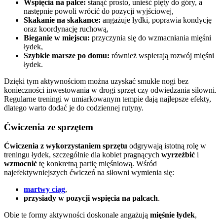
Wspięcia na palce:
stanąć prosto, unieść pięty do góry, a
następnie powoli wrócić do pozycji wyjściowej,
Skakanie na skakance:
angażuje łydki, poprawia kondycję
oraz koordynację ruchową,
Bieganie w miejscu:
przyczynia się do wzmacniania mięśni
łydek,
Szybkie marsze po domu:
również wspierają rozwój mięśni
łydek.
Dzięki tym aktywnościom można uzyskać smukłe nogi bez
konieczności inwestowania w drogi sprzęt czy odwiedzania siłowni.
Regularne treningi w umiarkowanym tempie dają najlepsze efekty,
dlatego warto dodać je do codziennej rutyny.
Ćwiczenia ze sprzętem
Ćwiczenia z wykorzystaniem sprzętu
odgrywają istotną rolę w
treningu łydek, szczególnie dla kobiet pragnących
wyrzeźbić
i
wzmocnić
tę konkretną partię mięśniową. Wśród
najefektywniejszych ćwiczeń na siłowni wymienia się:
martwy ciąg
,
przysiady w pozycji wspięcia na palcach
.
Obie te formy aktywności doskonale angażują
mięśnie łydek
,