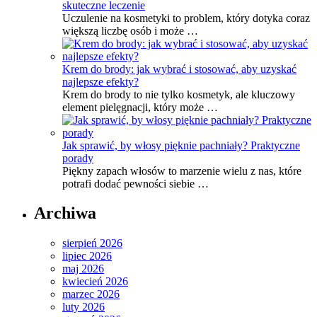
skuteczne leczenie
Uczulenie na kosmetyki to problem, który dotyka coraz
większą liczbę osób i może …
Krem do brody: jak wybrać i stosować, aby uzyskać
najlepsze efekty?
Krem do brody to nie tylko kosmetyk, ale kluczowy
element pielęgnacji, który może …
Jak sprawić, by włosy pięknie pachniały? Praktyczne
porady
Piękny zapach włosów to marzenie wielu z nas, które
potrafi dodać pewności siebie …
Archiwa
sierpień 2026
lipiec 2026
maj 2026
kwiecień 2026
marzec 2026
luty 2026