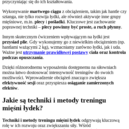
przyczyniając się do ich kształtowania.
Wykonywanie
martwego ciągu
z obciążeniem, takim jak hantle czy
sztanga, nie tylko rozwija łydki, ale również aktywuje inne grupy
mięśniowe, m.in.
plecy
i
pośladki
. Kluczowe jest zachowanie
poprawnej techniki –
plecy powinny być proste, a ruch płynny
.
Innym skutecznym ćwiczeniem wpływającym na łydki jest
przysiad plie
. Gdy wykonujemy go z niewielkim obciążeniem (np.
hantlami ważącymi 2 kg), wzmacniamy zarówno łydki, jak i uda.
Ważne jest
utrzymanie prawidłowej postawy
ciała oraz kontrola
podczas opuszczania
.
Dzięki różnorodnemu wyposażeniu dostępnemu na siłowniach
można łatwo dostosować intensywność treningów do swoich
możliwości. Wprowadzenie obciążeń znacząco zwiększa
efektywność sesji
oraz przyspiesza
osiąganie zamierzonych
efektów
.
Jakie są techniki i metody treningu
mięśni łydek?
Techniki i metody treningu mięśni łydek
odgrywają kluczową
rolę w ich rozwoju oraz zwiększaniu siły. Wśród