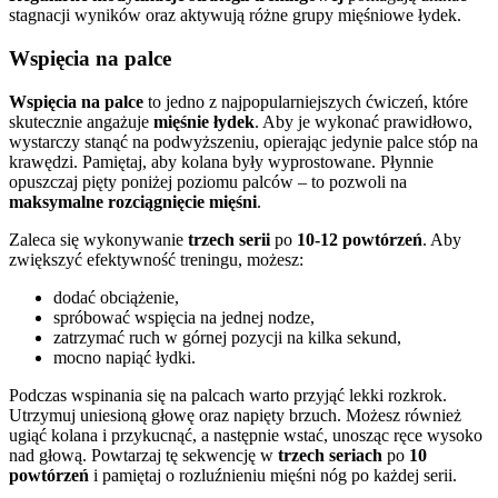
stagnacji wyników oraz aktywują różne grupy mięśniowe łydek.
Wspięcia na palce
Wspięcia na palce
to jedno z najpopularniejszych ćwiczeń, które
skutecznie angażuje
mięśnie łydek
. Aby je wykonać prawidłowo,
wystarczy stanąć na podwyższeniu, opierając jedynie palce stóp na
krawędzi. Pamiętaj, aby kolana były wyprostowane. Płynnie
opuszczaj pięty poniżej poziomu palców – to pozwoli na
maksymalne rozciągnięcie mięśni
.
Zaleca się wykonywanie
trzech serii
po
10-12 powtórzeń
. Aby
zwiększyć efektywność treningu, możesz:
dodać obciążenie,
spróbować wspięcia na jednej nodze,
zatrzymać ruch w górnej pozycji na kilka sekund,
mocno napiąć łydki.
Podczas wspinania się na palcach warto przyjąć lekki rozkrok.
Utrzymuj uniesioną głowę oraz napięty brzuch. Możesz również
ugiąć kolana i przykucnąć, a następnie wstać, unosząc ręce wysoko
nad głową. Powtarzaj tę sekwencję w
trzech seriach
po
10
powtórzeń
i pamiętaj o rozluźnieniu mięśni nóg po każdej serii.