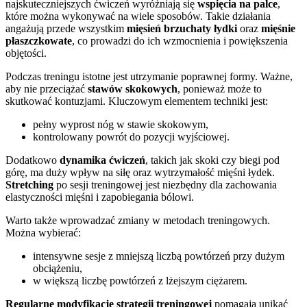
najskuteczniejszych ćwiczeń wyróżniają się
wspięcia na palce
,
które można wykonywać na wiele sposobów. Takie działania
angażują przede wszystkim
mięsień brzuchaty łydki
oraz
mięśnie
płaszczkowate
, co prowadzi do ich wzmocnienia i powiększenia
objętości.
Podczas treningu istotne jest utrzymanie poprawnej formy. Ważne,
aby nie przeciążać
stawów skokowych
, ponieważ może to
skutkować kontuzjami. Kluczowym elementem techniki jest:
pełny wyprost nóg w stawie skokowym,
kontrolowany powrót do pozycji wyjściowej.
Dodatkowo
dynamika ćwiczeń
, takich jak skoki czy biegi pod
górę, ma duży wpływ na siłę oraz wytrzymałość mięśni łydek.
Stretching
po sesji treningowej jest niezbędny dla zachowania
elastyczności mięśni i zapobiegania bólowi.
Warto także wprowadzać zmiany w metodach treningowych.
Można wybierać:
intensywne sesje z mniejszą liczbą powtórzeń przy dużym
obciążeniu,
w większą liczbę powtórzeń z lżejszym ciężarem.
Regularne modyfikacje strategii treningowej
pomagają unikać