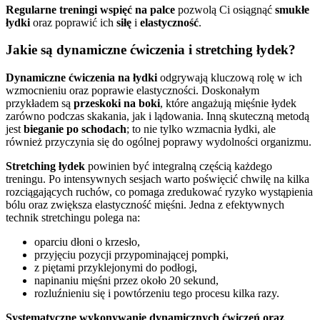
Regularne treningi wspięć na palce
pozwolą Ci osiągnąć
smukłe
łydki
oraz poprawić ich
siłę
i
elastyczność
.
Jakie są dynamiczne ćwiczenia i stretching łydek?
Dynamiczne ćwiczenia na łydki
odgrywają kluczową rolę w ich
wzmocnieniu oraz poprawie elastyczności. Doskonałym
przykładem są
przeskoki na boki
, które angażują mięśnie łydek
zarówno podczas skakania, jak i lądowania. Inną skuteczną metodą
jest
bieganie po schodach
; to nie tylko wzmacnia łydki, ale
również przyczynia się do ogólnej poprawy wydolności organizmu.
Stretching łydek
powinien być integralną częścią każdego
treningu. Po intensywnych sesjach warto poświęcić chwilę na kilka
rozciągających ruchów, co pomaga zredukować ryzyko wystąpienia
bólu oraz zwiększa elastyczność mięśni. Jedna z efektywnych
technik stretchingu polega na:
oparciu dłoni o krzesło,
przyjęciu pozycji przypominającej pompki,
z piętami przyklejonymi do podłogi,
napinaniu mięśni przez około 20 sekund,
rozluźnieniu się i powtórzeniu tego procesu kilka razy.
Systematyczne wykonywanie dynamicznych ćwiczeń oraz