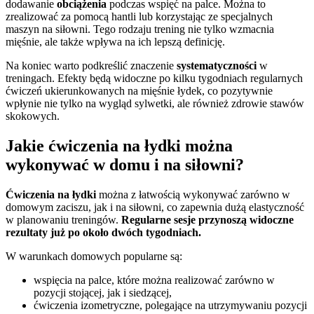
dodawanie
obciążenia
podczas wspięć na palce. Można to
zrealizować za pomocą hantli lub korzystając ze specjalnych
maszyn na siłowni. Tego rodzaju trening nie tylko wzmacnia
mięśnie, ale także wpływa na ich lepszą definicję.
Na koniec warto podkreślić znaczenie
systematyczności
w
treningach. Efekty będą widoczne po kilku tygodniach regularnych
ćwiczeń ukierunkowanych na mięśnie łydek, co pozytywnie
wpłynie nie tylko na wygląd sylwetki, ale również zdrowie stawów
skokowych.
Jakie ćwiczenia na łydki można
wykonywać w domu i na siłowni?
Ćwiczenia na łydki
można z łatwością wykonywać zarówno w
domowym zaciszu, jak i na siłowni, co zapewnia dużą elastyczność
w planowaniu treningów.
Regularne sesje przynoszą widoczne
rezultaty już po około dwóch tygodniach.
W warunkach domowych popularne są:
wspięcia na palce, które można realizować zarówno w
pozycji stojącej, jak i siedzącej,
ćwiczenia izometryczne, polegające na utrzymywaniu pozycji