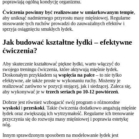
poprawiają ogólną kondycję organizmu.
Ćwiczenia powinny być realizowane w umiarkowanym tempie
,
aby uniknąć nadmiernego przyrostu masy mięśniowej. Regularne
stosowanie tych ruchów prowadzi do zauważalnych efektów i
sprzyja osiągnięciu smukłych łydek.
Jak budować kształtne łydki – efektywne
ćwiczenia?
Aby skutecznie kształtować piękne łydki, warto włączyć do
swojego treningu ćwiczenia, które aktywują mięśnie łydek.
Doskonałym przykładem są
wspięcia na palce
– to nie tylko
efektywne, ale także proste w wykonaniu ruchy. Możemy je
realizować zarówno w pozycji stojącej, jak i siedzącej. Zaleca się,
aby wykonywać je w
trzech seriach po 10-12 powtórzeń
.
Dobrze jest również wzbogacić swój program o różnorodne
wyskoki
i
przeskoki
. Takie ćwiczenia dodatkowo angażują mięśnie
łydek oraz zwiększają ich wytrzymałość. Regularne ich trenowanie
przyczynia się do rozwoju masy mięśniowej i poprawia estetykę
nóg.
Innym sprawdzonym sposobem na modelowanie łydek jest