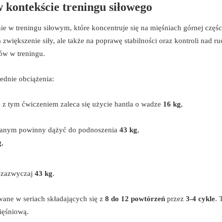
 kontekście treningu siłowego
e w treningu siłowym, które koncentruje się na mięśniach górnej części
 zwiększenie siły, ale także na poprawę stabilności oraz kontroli nad r
tów w treningu.
ednie obciążenia:
z tym ćwiczeniem zaleca się użycie hantla o wadze
16 kg
,
wanym powinny dążyć do podnoszenia
43 kg
,
g
,
i zazwyczaj
43 kg
.
ane w seriach składających się z
8 do 12 powtórzeń
przez
3-4 cykle
. 
ięśniową.