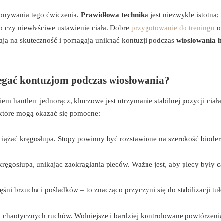
onywania tego ćwiczenia.
Prawidłowa technika
jest niezwykle istotna;
o czy niewłaściwe ustawienie ciała. Dobre
przygotowanie do treningu
o
ją na skuteczność i pomagają uniknąć kontuzji podczas
wiosłowania 
iegać kontuzjom podczas wiosłowania?
m hantlem jednorącz, kluczowe jest utrzymanie stabilnej pozycji ciała
 które mogą okazać się pomocne:
bciążać kręgosłupa. Stopy powinny być rozstawione na szerokość bioder
kręgosłupa, unikając zaokrąglania pleców. Ważne jest, aby plecy były c
ęśni brzucha i pośladków – to znacząco przyczyni się do stabilizacji tu
ch, chaotycznych ruchów. Wolniejsze i bardziej kontrolowane powtórzeni