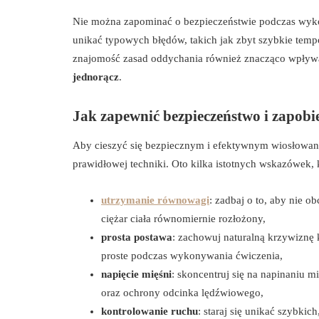
Nie można zapominać o bezpieczeństwie podczas wyk
unikać typowych błędów, takich jak zbyt szybkie temp
znajomość zasad oddychania również znacząco wpływa
jednorącz
.
Jak zapewnić bezpieczeństwo i zapob
Aby cieszyć się bezpiecznym i efektywnym wiosłowanie
prawidłowej techniki. Oto kilka istotnych wskazówek,
utrzymanie równowagi
: zadbaj o to, aby nie o
ciężar ciała równomiernie rozłożony,
prosta postawa
: zachowuj naturalną krzywiznę 
proste podczas wykonywania ćwiczenia,
napięcie mięśni
: skoncentruj się na napinaniu mi
oraz ochrony odcinka lędźwiowego,
kontrolowanie ruchu
: staraj się unikać szybki