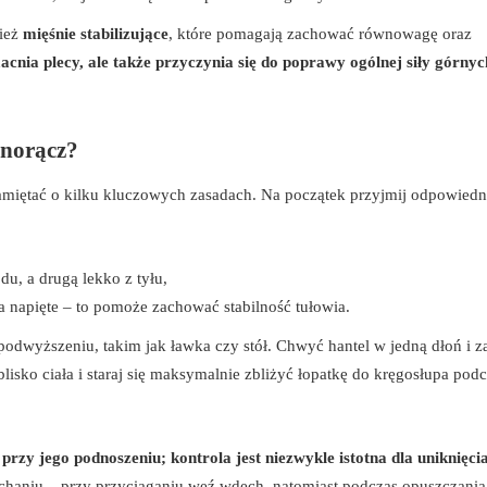
nież
mięśnie stabilizujące
, które pomagają zachować równowagę oraz
acnia plecy, ale także przyczynia się do poprawy ogólnej siły górnych
dnorącz?
amiętać o kilku kluczowych zasadach. Na początek przyjmij odpowiedn
u, a drugą lekko z tyłu,
ha napięte – to pomoże zachować stabilność tułowia.
 podwyższeniu, takim jak ławka czy stół. Chwyć hantel w jedną dłoń i z
blisko ciała i staraj się maksymalnie zbliżyć łopatkę do kręgosłupa pod
przy jego podnoszeniu; kontrola jest niezwykle istotna dla uniknięci
aniu – przy przyciąganiu weź wdech, natomiast podczas opuszczania