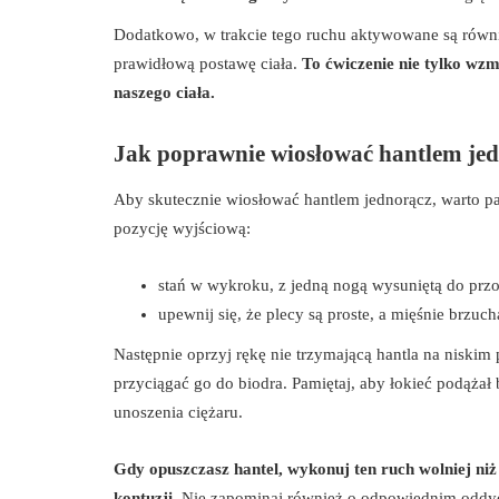
Dodatkowo, w trakcie tego ruchu aktywowane są rów
prawidłową postawę ciała.
To ćwiczenie nie tylko wzm
naszego ciała.
Jak poprawnie wiosłować hantlem je
Aby skutecznie wiosłować hantlem jednorącz, warto p
pozycję wyjściową:
stań w wykroku, z jedną nogą wysuniętą do przod
upewnij się, że plecy są proste, a mięśnie brzuc
Następnie oprzyj rękę nie trzymającą hantla na niskim
przyciągać go do biodra. Pamiętaj, aby łokieć podążał 
unoszenia ciężaru.
Gdy opuszczasz hantel, wykonuj ten ruch wolniej niż 
kontuzji.
Nie zapominaj również o odpowiednim oddych