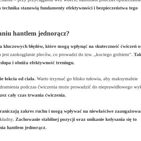
 technika stanowią fundamenty efektywności i bezpieczeństwa tego
aniu hantlem jednorącz?
lka kluczowych błędów, które mogą wpłynąć na skuteczność ćwiczeń o
est zaokrąglanie pleców, co prowadzi do tzw. „kociego grzbietu”.
Ta
łupa i obniża efektywność treningu.
e łokcia od ciała.
Warto trzymać go blisko tułowia, aby maksymalnie
edramienia podczas ćwiczenia może prowadzić do nieprawidłowego wy
ez cały czas trwania ćwiczenia.
raniczają zakres ruchu i mogą wpływać na niewłaściwe zaangażowa
okładny.
Zachowanie stabilnej pozycji oraz unikanie kołysania się to
nia hantlem jednorącz.