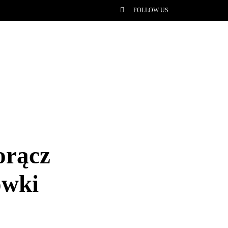
FOLLOW US
orącz
ówki