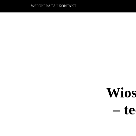
WSPÓŁPRACA I KONTAKT
Wios
– t