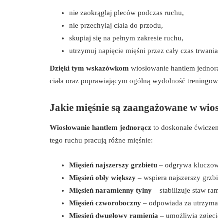
nie zaokrąglaj pleców podczas ruchu,
nie przechylaj ciała do przodu,
skupiaj się na pełnym zakresie ruchu,
utrzymuj napięcie mięśni przez cały czas trwania
Dzięki tym wskazówkom
wiosłowanie hantlem jednorą
ciała oraz poprawiającym ogólną wydolność treningow
Jakie mięśnie są zaangażowane w wio
Wiosłowanie hantlem jednorącz
to doskonałe ćwiczeni
tego ruchu pracują różne mięśnie:
Mięsień najszerszy grzbietu
– odgrywa kluczową
Mięsień obły większy
– wspiera najszerszy grzbi
Mięsień naramienny tylny
– stabilizuje staw ra
Mięsień czworoboczny
– odpowiada za utrzyman
Mięsień dwugłowy ramienia
– umożliwia zgięci