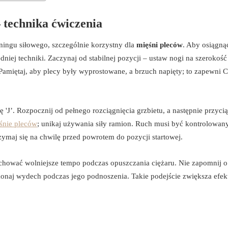
 technika ćwiczenia
eningu siłowego, szczególnie korzystny dla
mięśni pleców
. Aby osiągną
niej techniki. Zaczynaj od stabilnej pozycji – ustaw nogi na szerokość
 Pamiętaj, aby plecy były wyprostowane, a brzuch napięty; to zapewni C
'J’. Rozpocznij od pełnego rozciągnięcia grzbietu, a następnie przycią
śnie pleców
; unikaj używania siły ramion. Ruch musi być kontrolowany
ymaj się na chwilę przed powrotem do pozycji startowej.
achować wolniejsze tempo podczas opuszczania ciężaru. Nie zapomnij o
onaj wydech podczas jego podnoszenia. Takie podejście zwiększa efe