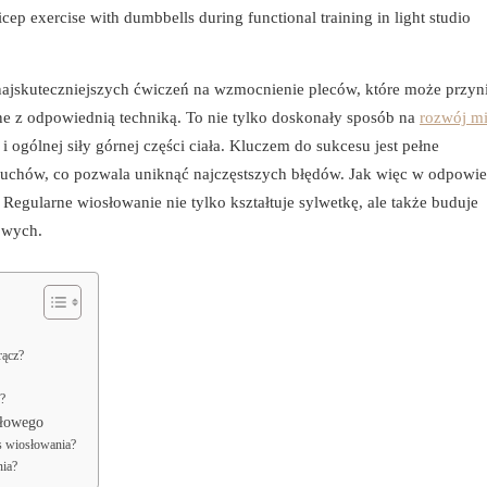
 najskuteczniejszych ćwiczeń na wzmocnienie pleców, które może przyn
ne z odpowiednią techniką. To nie tylko doskonały sposób na
rozwój mi
 i ogólnej siły górnej części ciała. Kluczem do sukcesu jest pełne
uchów, co pozwala uniknąć najczęstszych błędów. Jak więc w odpowie
egularne wiosłowanie nie tylko kształtuje sylwetkę, ale także buduje
owych.
rącz?
?
iłowego
s wiosłowania?
nia?