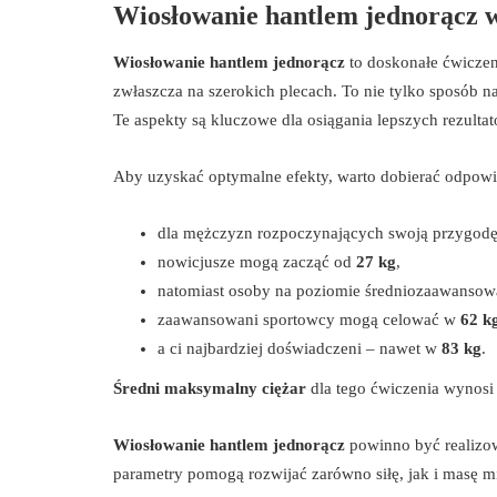
Wiosłowanie hantlem jednorącz w
Wiosłowanie hantlem jednorącz
to doskonałe ćwiczeni
zwłaszcza na szerokich plecach. To nie tylko sposób na
Te aspekty są kluczowe dla osiągania lepszych rezulta
Aby uzyskać optymalne efekty, warto dobierać odpowi
dla mężczyzn rozpoczynających swoją przygodę 
nowicjusze mogą zacząć od
27 kg
,
natomiast osoby na poziomie średniozaawanso
zaawansowani sportowcy mogą celować w
62 k
a ci najbardziej doświadczeni – nawet w
83 kg
.
Średni maksymalny ciężar
dla tego ćwiczenia wynos
Wiosłowanie hantlem jednorącz
powinno być realizow
parametry pomogą rozwijać zarówno siłę, jak i masę m