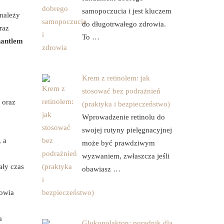
samopoczucia i jest kluczem
 należy
do długotrwałego zdrowia.
raz
To …
hantlem
Krem z retinolem: jak
stosować bez podrażnień
 oraz
(praktyka i bezpieczeństwo)
Wprowadzenie retinolu do
swojej rutyny pielęgnacyjnej
, a
może być prawdziwym
wyzwaniem, zwłaszcza jeśli
ały czas
obawiasz …
łowia
a
Glukonolakton: poradnik dla