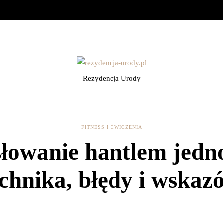
Rezydencja Urody
FITNESS I ĆWICZENIA
łowanie hantlem jedn
echnika, błędy i wskaz