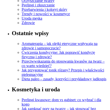
Oczyszczanie twarzy
Peelingi i złuszczanie
Przebarwienia i koloryt skóry
Trendy i nowości w kosmetyce
Uroda męska
Zdrowie
Ostatnie wpisy
Aromaterapia – jak olejki eteryczne wpływają na
zdrowie i samopoczucie?
Ćwiczenia kondycyjne: Jak poprawić kondycję
fizyczną i zdrowie?
Przeciwwskazania do stosowania kwasów na twarz –
co warto wiedzieć?
Jak przygotować tonik różany? Przepis i właściwości
pielęgnacyjne
Dieta paleo – zasady, korzyści i przykładowy jadłospis
Kosmetyka i uroda
Peelingi kwasowe: dom vs gabinet: co wybrać i dla
kogo
Jak zamknąć pory na twarzy – jak stosować bez