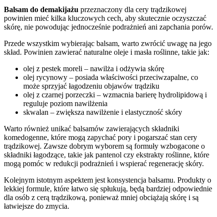
Balsam do demakijażu
przeznaczony dla cery trądzikowej
powinien mieć kilka kluczowych cech, aby skutecznie oczyszczać
skórę, nie powodując jednocześnie podrażnień ani zapchania porów.
Przede wszystkim wybierając balsam, warto zwrócić uwagę na jego
skład. Powinien zawierać naturalne oleje i masła roślinne, takie jak:
olej z pestek moreli – nawilża i odżywia skórę
olej rycynowy – posiada właściwości przeciwzapalne, co
może sprzyjać łagodzeniu objawów trądziku
olej z czarnej porzeczki – wzmacnia barierę hydrolipidową i
reguluje poziom nawilżenia
skwalan – zwiększa nawilżenie i elastyczność skóry
Warto również unikać balsamów zawierających składniki
komedogenne, które mogą zapychać pory i pogarszać stan cery
trądzikowej. Zawsze dobrym wyborem są formuły wzbogacone o
składniki łagodzące, takie jak pantenol czy ekstrakty roślinne, które
mogą pomóc w redukcji podrażnień i wspierać regenerację skóry.
Kolejnym istotnym aspektem jest konsystencja balsamu. Produkty o
lekkiej formule, które łatwo się spłukują, będą bardziej odpowiednie
dla osób z cerą trądzikową, ponieważ mniej obciążają skórę i są
łatwiejsze do zmycia.