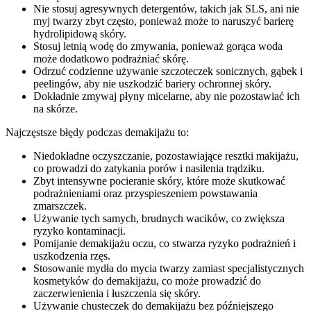
Nie stosuj agresywnych detergentów, takich jak SLS, ani nie
myj twarzy zbyt często, ponieważ może to naruszyć barierę
hydrolipidową skóry.
Stosuj letnią wodę do zmywania, ponieważ gorąca woda
może dodatkowo podrażniać skórę.
Odrzuć codzienne używanie szczoteczek sonicznych, gąbek i
peelingów, aby nie uszkodzić bariery ochronnej skóry.
Dokładnie zmywaj płyny micelarne, aby nie pozostawiać ich
na skórze.
Najczęstsze błędy podczas demakijażu to:
Niedokładne oczyszczanie, pozostawiające resztki makijażu,
co prowadzi do zatykania porów i nasilenia trądziku.
Zbyt intensywne pocieranie skóry, które może skutkować
podrażnieniami oraz przyspieszeniem powstawania
zmarszczek.
Używanie tych samych, brudnych wacików, co zwiększa
ryzyko kontaminacji.
Pomijanie demakijażu oczu, co stwarza ryzyko podrażnień i
uszkodzenia rzęs.
Stosowanie mydła do mycia twarzy zamiast specjalistycznych
kosmetyków do demakijażu, co może prowadzić do
zaczerwienienia i łuszczenia się skóry.
Używanie chusteczek do demakijażu bez późniejszego