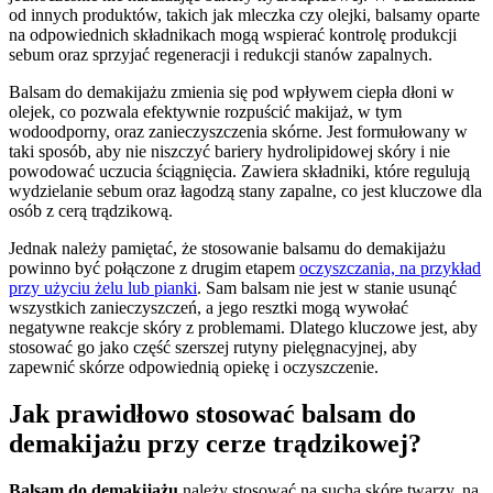
od innych produktów, takich jak mleczka czy olejki, balsamy oparte
na odpowiednich składnikach mogą wspierać kontrolę produkcji
sebum oraz sprzyjać regeneracji i redukcji stanów zapalnych.
Balsam do demakijażu zmienia się pod wpływem ciepła dłoni w
olejek, co pozwala efektywnie rozpuścić makijaż, w tym
wodoodporny, oraz zanieczyszczenia skórne. Jest formułowany w
taki sposób, aby nie niszczyć bariery hydrolipidowej skóry i nie
powodować uczucia ściągnięcia. Zawiera składniki, które regulują
wydzielanie sebum oraz łagodzą stany zapalne, co jest kluczowe dla
osób z cerą trądzikową.
Jednak należy pamiętać, że stosowanie balsamu do demakijażu
powinno być połączone z drugim etapem
oczyszczania, na przykład
przy użyciu żelu lub pianki
. Sam balsam nie jest w stanie usunąć
wszystkich zanieczyszczeń, a jego resztki mogą wywołać
negatywne reakcje skóry z problemami. Dlatego kluczowe jest, aby
stosować go jako część szerszej rutyny pielęgnacyjnej, aby
zapewnić skórze odpowiednią opiekę i oczyszczenie.
Jak prawidłowo stosować balsam do
demakijażu przy cerze trądzikowej?
Balsam do demakijażu
należy stosować na suchą skórę twarzy, na