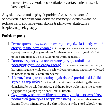
umycia twarzy wodą, co skutkuje pozostawieniem resztek
kosmetyków.
Aby skutecznie uniknąć tych problemów, warto stosować
odpowiednie techniki oraz dobierać kosmetyki dedykowane do
rodzaju cery, aby zapewnić skórze trądzikowej skuteczną i
bezpieczną pielęgnację.
Podobne posty:
Dwuetapowe oczyszczanie twarzy – czy działa i kiedy widać
efekty (realne oczekiwania)
Dwuetapowe oczyszczanie twarzy
zyskuje coraz większą popularność, ale czy wiesz, na czym dokładnie
polega ten proces? To nie tylko trend w pielęgnacji,...
Domowe sposoby na rozszerzone pory: poradnik dla
początkujących: od czego zacząć
Rozszerzone pory to problem, z
którym zmaga się wiele osób, a ich widoczność może znacząco wpływać
na pewność siebie. Często nie wiemy,...
Jak zmyć makijaż mineralny – jak dobrać produkt: składniki,
stężenia i typ skóry
Czy kiedykolwiek zastanawiałeś się, dlaczego
demakijaż bywa tak frustrujący, a skóra po jego wykonaniu nie zawsze
wygląda tak, jakbyś tego oczekiwał? Kluczem...
Czym zmywać krem z filtrem mineralnym: jak stosować bez
podrażnień (praktyka i bezpieczeństwo)
Każdego dnia stosujesz
krem z filtrem mineralnym, aby chronić swoją skórę przed szkodliwym