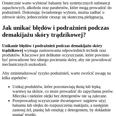
Ostatecznie warto wybierać balsamy bez syntetycznych substancji
zapachowych, alkoholu oraz parabenów, które mogą prowadzić do
podrażnień. Dokonując świadomego wyboru, można zadbać o
zdrowie skóry, jednocześnie ciesząc się skuteczną pielęgnacją.
Jak unikać błędów i podrażnień podczas
demakijażu skóry trądzikowej?
Unikanie błędów i podrażnień podczas demakijażu skóry
trądzikowej
wymaga zastosowania odpowiednich technik oraz
produktów. Kluczowe jest delikatne oczyszczanie, które powinno
być prowadzone bez silnego pocierania skóry, aby nie powodować
mechanicznych uszkodzeń.
Aby zminimalizować ryzyko podrażnień, warto zwrócić uwagę na
kilka aspektów:
Unikaj produktów, które pozostawiają tłustą lub lepką
warstwę na skórze, co może prowadzić do zapychania porów.
Mleczka i niektóre olejki bez detergentów nie są zalecane.
Przeprowadzaj oczyszczanie dwuetapowe: najpierw użyj
balsamu lub olejku do rozpuszczenia makijażu, a następnie
zastosuj żel, piankę lub emulsję z detergentem, by dokładnie
usunąć resztki.