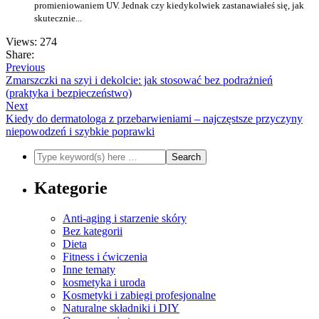
promieniowaniem UV. Jednak czy kiedykolwiek zastanawiałeś się, jak
skutecznie...
Views: 274
Share:
Previous
Zmarszczki na szyi i dekolcie: jak stosować bez podrażnień
(praktyka i bezpieczeństwo)
Next
Kiedy do dermatologa z przebarwieniami – najczęstsze przyczyny
niepowodzeń i szybkie poprawki
Kategorie
Anti-aging i starzenie skóry
Bez kategorii
Dieta
Fitness i ćwiczenia
Inne tematy
kosmetyka i uroda
Kosmetyki i zabiegi profesjonalne
Naturalne składniki i DIY