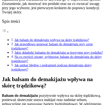
Zrozumienie, jak stosować ten produkt oraz na co zwracać uwagę
przy jego wyborze, jest pierwszym krokiem do poprawy kondycji
Twojej skóry.
Spis treści
Jak balsam do demakijażu wpływa na skórę trądzikową?
Jak prawidłowo stosować balsam do demakijażu przy cerze
trądzikowej?
Jakie składniki balsamu do demakijażu są korzystne przy trądziku?
Na co zwrócić uwagę, wybierając balsam do demakijażu do skóry
trądzikowej?
Jak unikać błędów i podrażnień podczas demakijażu skóry
trądzikowej?
Jak balsam do demakijażu wpływa na
skórę trądzikową?
Balsam do demakijażu
pozytywnie wpływa na skórę trądzikową,
ponieważ skutecznie usuwa makijaż oraz nadmiar sebum,
jednocześnie nie naruszając bariery hydrolipidowej. W odróżnieniu