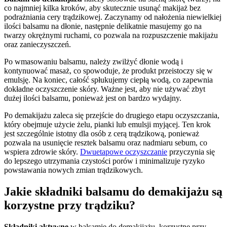
co najmniej kilka kroków, aby skutecznie usunąć makijaż bez
podrażniania cery trądzikowej. Zaczynamy od nałożenia niewielkiej
ilości balsamu na dłonie, następnie delikatnie masujemy go na
twarzy okrężnymi ruchami, co pozwala na rozpuszczenie makijażu
oraz zanieczyszczeń.
Po wmasowaniu balsamu, należy zwilżyć dłonie wodą i
kontynuować masaż, co spowoduje, że produkt przeistoczy się w
emulsję. Na koniec, całość spłukujemy ciepłą wodą, co zapewnia
dokładne oczyszczenie skóry. Ważne jest, aby nie używać zbyt
dużej ilości balsamu, ponieważ jest on bardzo wydajny.
Po demakijażu zaleca się przejście do drugiego etapu oczyszczania,
który obejmuje użycie żelu, pianki lub emulsji myjącej. Ten krok
jest szczególnie istotny dla osób z cerą trądzikową, ponieważ
pozwala na usunięcie resztek balsamu oraz nadmiaru sebum, co
wspiera zdrowie skóry.
Dwuetapowe oczyszczanie
przyczynia się
do lepszego utrzymania czystości porów i minimalizuje ryzyko
powstawania nowych zmian trądzikowych.
Jakie składniki balsamu do demakijażu są
korzystne przy trądziku?
Składniki aktywne
w balsamie do demakijażu, korzystne przy