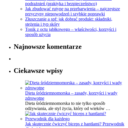
podrażnień (praktyka i bezpieczeństwo)
Jak zbudować rutynę na przebarwienia – najczęstsze
przyczyny niepowodzeń i szybkie poprawki
Złuszczanie a spf: jak dobrać produkt: składniki,
stężenia i typ skóry
Tonik z octu jabłkowego – właściwości, korzyści i
sposób użycia
Najnowsze komentarze
Ciekawsze wpisy
Dieta śródziemnomorska – zasady, korzyści i wady
zdrowotne
Dieta śródziemnomorska to nie tylko sposób
odżywiania, ale styl życia, który od wieków …
Jak skutecznie ćwiczyć biceps z hantlami? Przewodnik