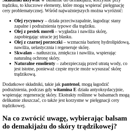
trądziku, to kluczowe elementy, które mogą wspierać pielęgnację
cery problematycznej. Wśród najważniejszych można wyróżnić:
Olej rycynowy
– działa przeciwzapalnie, łagodząc stany
zapalne i podrażnienia typowe dla trądziku.
Olej z pestek moreli
– wygładza i nawilża skórę,
zapobiegając utracie jej blasku.
Olej z czarnej porzeczki
– wzmacnia barierę hydrolipidową,
nawilża, uelastycznia i regeneruje skórę.
Skwalan
– natłuszcza, zmiękcza i nawilża, wspierając
naturalną ochronę skóry.
Naturalne emolienty
– zabezpieczają przed utratą wody, co
jest istotne, ponieważ częste mycie może wysuszać skórę
trądzikową.
Dodatkowe składniki, takie jak
pantenol
, mogą łagodzić
podrażnienia, podczas gdy
witamina E
działa antyoksydacyjnie,
wspierając regenerację skóry. Ekstrakty roślinne w balsamach mogą
delikatnie złuszczać, co także jest korzystne w pielęgnacji cery
trądzikowej.
Na co zwrócić uwagę, wybierając balsam
do demakijażu do skóry trądzikowej?