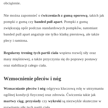
obciążenie.
Nie można zapomnieć o
ćwiczeniach z gumą oporową
, takich jak
pompki z gumą czy
banded pull apart
. Pompki z gumą
zwiększają opór podczas standardowych pompków, natomiast
banded pull apart angażuje nie tylko klatkę piersiową, ale także
plecy i ramiona.
Regularny trening tych partii ciała
wspiera rozwój siły oraz
masy mięśniowej, a także przyczynia się do poprawy postawy
oraz stabilizacji całego ciała.
Wzmocnienie pleców i nóg
Wzmacnianie pleców i nóg
odgrywa kluczową rolę w utrzymaniu
ogólnej kondycji fizycznej oraz zdrowia. Ćwiczenia takie jak
martwy ciąg
,
przysiady
czy
wykroki
są niezwykle skuteczne w
rozwijaniu siły tych partii ciała.