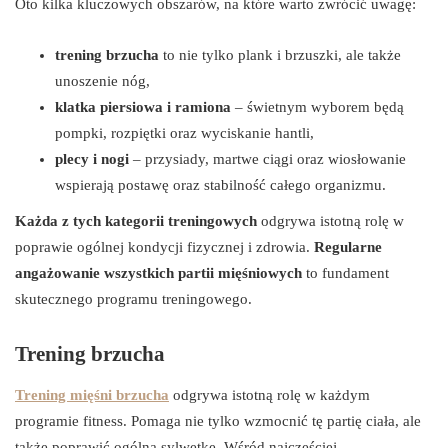
Oto kilka kluczowych obszarów, na które warto zwrócić uwagę:
trening brzucha
to nie tylko plank i brzuszki, ale także
unoszenie nóg,
klatka piersiowa i ramiona
– świetnym wyborem będą
pompki, rozpiętki oraz wyciskanie hantli,
plecy i nogi
– przysiady, martwe ciągi oraz wiosłowanie
wspierają postawę oraz stabilność całego organizmu.
Każda z tych kategorii treningowych
odgrywa istotną rolę w
poprawie ogólnej kondycji fizycznej i zdrowia.
Regularne
angażowanie wszystkich partii mięśniowych
to fundament
skutecznego programu treningowego.
Trening brzucha
Trening mięśni brzucha
odgrywa istotną rolę w każdym
programie fitness. Pomaga nie tylko wzmocnić tę partię ciała, ale
także poprawić ogólną sylwetkę. Wśród najczęściej