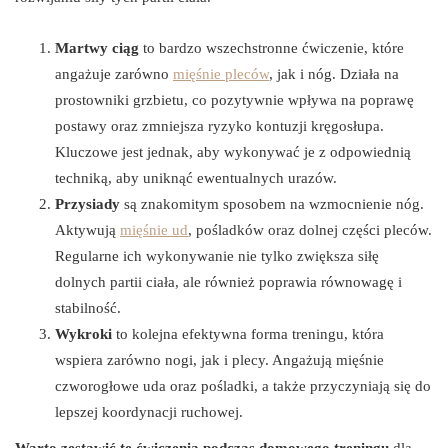
Martwy ciąg
to bardzo wszechstronne ćwiczenie, które
angażuje zarówno
mięśnie pleców
, jak i nóg. Działa na
prostowniki grzbietu, co pozytywnie wpływa na poprawę
postawy oraz zmniejsza ryzyko kontuzji kręgosłupa.
Kluczowe jest jednak, aby wykonywać je z odpowiednią
techniką, aby uniknąć ewentualnych urazów.
Przysiady
są znakomitym sposobem na wzmocnienie nóg.
Aktywują
mięśnie ud
, pośladków oraz dolnej części pleców.
Regularne ich wykonywanie nie tylko zwiększa siłę
dolnych partii ciała, ale również poprawia równowagę i
stabilność.
Wykroki
to kolejna efektywna forma treningu, która
wspiera zarówno nogi, jak i plecy. Angażują mięśnie
czworogłowe uda oraz pośladki, a także przyczyniają się do
lepszej koordynacji ruchowej.
Warto zestawić te ćwiczenia podczas domowego treningu
dla