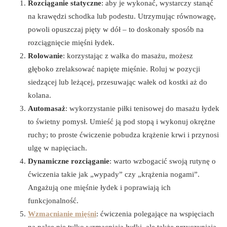
Rozciąganie statyczne
: aby je wykonać, wystarczy stanąć
na krawędzi schodka lub podestu. Utrzymując równowagę,
powoli opuszczaj pięty w dół – to doskonały sposób na
rozciągnięcie mięśni łydek.
Rolowanie
: korzystając z wałka do masażu, możesz
głęboko zrelaksować napięte mięśnie. Roluj w pozycji
siedzącej lub leżącej, przesuwając wałek od kostki aż do
kolana.
Automasaż
: wykorzystanie piłki tenisowej do masażu łydek
to świetny pomysł. Umieść ją pod stopą i wykonuj okrężne
ruchy; to proste ćwiczenie pobudza krążenie krwi i przynosi
ulgę w napięciach.
Dynamiczne rozciąganie
: warto wzbogacić swoją rutynę o
ćwiczenia takie jak „wypady” czy „krążenia nogami”.
Angażują one mięśnie łydek i poprawiają ich
funkcjonalność.
Wzmacnianie mięśni
: ćwiczenia polegające na wspięciach
na palce nie tylko wzmacniają łydki, ale także przyczyniają