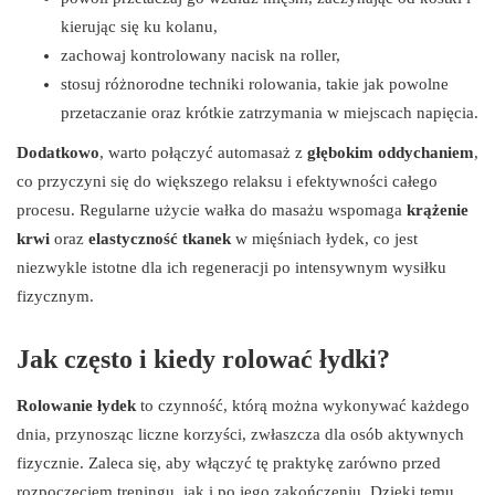
kierując się ku kolanu,
zachowaj kontrolowany nacisk na roller,
stosuj różnorodne techniki rolowania, takie jak powolne
przetaczanie oraz krótkie zatrzymania w miejscach napięcia.
Dodatkowo
, warto połączyć automasaż z
głębokim oddychaniem
,
co przyczyni się do większego relaksu i efektywności całego
procesu. Regularne użycie wałka do masażu wspomaga
krążenie
krwi
oraz
elastyczność tkanek
w mięśniach łydek, co jest
niezwykle istotne dla ich regeneracji po intensywnym wysiłku
fizycznym.
Jak często i kiedy rolować łydki?
Rolowanie łydek
to czynność, którą można wykonywać każdego
dnia, przynosząc liczne korzyści, zwłaszcza dla osób aktywnych
fizycznie. Zaleca się, aby włączyć tę praktykę zarówno przed
rozpoczęciem treningu, jak i po jego zakończeniu. Dzięki temu