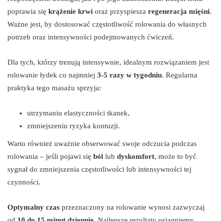
poprawia się
krążenie krwi
oraz przyspiesza
regeneracja mięśni
.
Ważne jest, by dostosować częstotliwość rolowania do własnych
potrzeb oraz intensywności podejmowanych ćwiczeń.
Dla tych, którzy trenują intensywnie, idealnym rozwiązaniem jest
rolowanie łydek co najmniej
3-5 razy w tygodniu
. Regularna
praktyka tego masażu sprzyja:
utrzymaniu elastyczności tkanek,
zmniejszeniu ryzyka kontuzji.
Warto również uważnie obserwować swoje odczucia podczas
rolowania – jeśli pojawi się
ból
lub
dyskomfort
, może to być
sygnał do zmniejszenia częstotliwości lub intensywności tej
czynności.
Optymalny czas
przeznaczony na rolowanie wynosi zazwyczaj
od
10 do 15 minut dziennie
. Najlepsze rezultaty osiągniemy