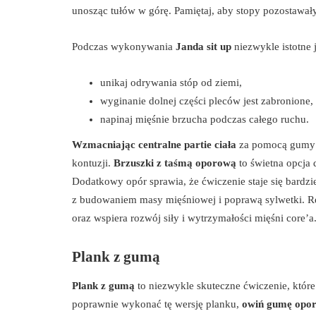
unosząc tułów w górę. Pamiętaj, aby stopy pozostawał
Podczas wykonywania
Janda sit up
niezwykle istotne j
unikaj odrywania stóp od ziemi,
wyginanie dolnej części pleców jest zabronione,
napinaj mięśnie brzucha podczas całego ruchu.
Wzmacniając centralne partie ciała
za pomocą gumy o
kontuzji.
Brzuszki z taśmą oporową
to świetna opcja 
Dodatkowy opór sprawia, że ćwiczenie staje się bardz
z budowaniem masy mięśniowej i poprawą sylwetki. 
oraz wspiera rozwój siły i wytrzymałości mięśni core’a
Plank z gumą
Plank z gumą
to niezwykle skuteczne ćwiczenie, które 
poprawnie wykonać tę wersję planku,
owiń gumę opo