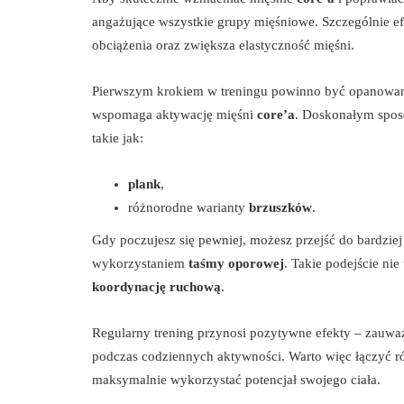
angażujące wszystkie grupy mięśniowe. Szczególnie e
obciążenia oraz zwiększa elastyczność mięśni.
Pierwszym krokiem w treningu powinno być opanowani
wspomaga aktywację mięśni
core’a
. Doskonałym sposo
takie jak:
plank
,
różnorodne warianty
brzuszków
.
Gdy poczujesz się pewniej, możesz przejść do bardzi
wykorzystaniem
taśmy oporowej
. Takie podejście ni
koordynację ruchową
.
Regularny trening przynosi pozytywne efekty – zauw
podczas codziennych aktywności. Warto więc łączyć r
maksymalnie wykorzystać potencjał swojego ciała.