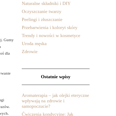
Naturalne składniki i DIY
Oczyszczanie twarzy
Peelingi i złuszczanie
Przebarwienia i koloryt skóry
Trendy i nowości w kosmetyce
ej. Gumy
Uroda męska
m
Zdrowie
oś dla
nywanie
Ostatnie wpisy
Aromaterapia – jak olejki eteryczne
ngi
wpływają na zdrowie i
samopoczucie?
razów.
owych.
Ćwiczenia kondycyjne: Jak