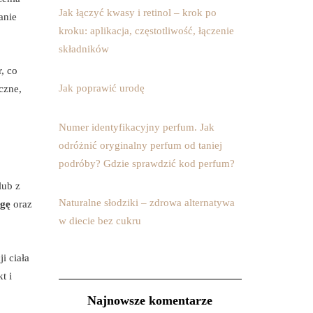
Jak łączyć kwasy i retinol – krok po
anie
kroku: aplikacja, częstotliwość, łączenie
składników
, co
Jak poprawić urodę
czne,
Numer identyfikacyjny perfum. Jak
odróżnić oryginalny perfum od taniej
podróby? Gdzie sprawdzić kod perfum?
lub z
Naturalne słodziki – zdrowa alternatywa
gę
oraz
w diecie bez cukru
i ciała
t i
Najnowsze komentarze