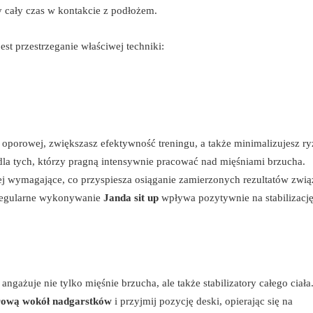
y cały czas w kontakcie z podłożem.
est przestrzeganie właściwej techniki:
porowej, zwiększasz efektywność treningu, a także minimalizujesz r
dla tych, którzy pragną intensywnie pracować nad mięśniami brzucha.
iej wymagające, co przyspiesza osiąganie zamierzonych rezultatów zwi
Regularne wykonywanie
Janda sit up
wpływa pozytywnie na stabilizację
.
angażuje nie tylko mięśnie brzucha, ale także stabilizatory całego ciała
rową wokół nadgarstków
i przyjmij pozycję deski, opierając się na