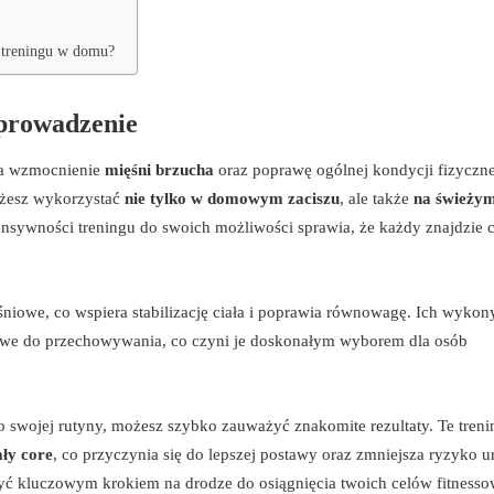
 treningu w domu?
wprowadzenie
na wzmocnienie
mięśni brzucha
oraz poprawę ogólnej kondycji fizyczn
ożesz wykorzystać
nie tylko w domowym zaciszu
, ale także
na świeży
nsywności treningu do swoich możliwości sprawia, że każdy znajdzie c
niowe, co wspiera stabilizację ciała i poprawia równowagę. Ich wyko
 łatwe do przechowywania, co czyni je doskonałym wyborem dla osób
swojej rutyny, możesz szybko zauważyć znakomite rezultaty. Te treni
ały core
, co przyczynia się do lepszej postawy oraz zmniejsza ryzyko u
być kluczowym krokiem na drodze do osiągnięcia twoich celów fitness