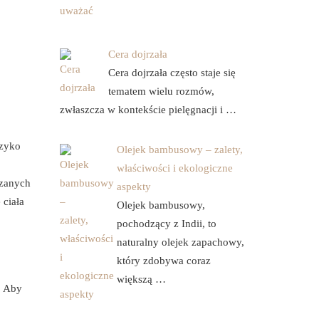
Cera dojrzała
Cera dojrzała często staje się
tematem wielu rozmów,
zwłaszcza w kontekście pielęgnacji i …
yzyko
Olejek bambusowy – zalety,
właściwości i ekologiczne
ązanych
aspekty
 ciała
Olejek bambusowy,
pochodzący z Indii, to
naturalny olejek zapachowy,
który zdobywa coraz
większą …
. Aby