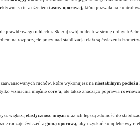
fektywne są te z użyciem
taśmy oporowej
, która pozwala na kontrolow
e prawidłowego oddechu. Skieruj swój oddech w stronę dolnych żeber
bem na rozpoczęcie pracy nad stabilizacją ciała są ćwiczenia izometry
ej zaawansowanych ruchów, które wykonujesz na
niestabilnym podłożu
e tylko wzmacnia mięśnie
core’a
, ale także znacząco poprawia
równowa
ażysz większą
elastyczność mięśni
oraz ich lepszą zdolność do stabilizacj
óżne rodzaje ćwiczeń z
gumą oporową
, aby uzyskać kompleksowy efek