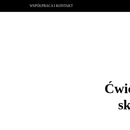
WSPÓŁPRACA I KONTAKT
Ćwic
s