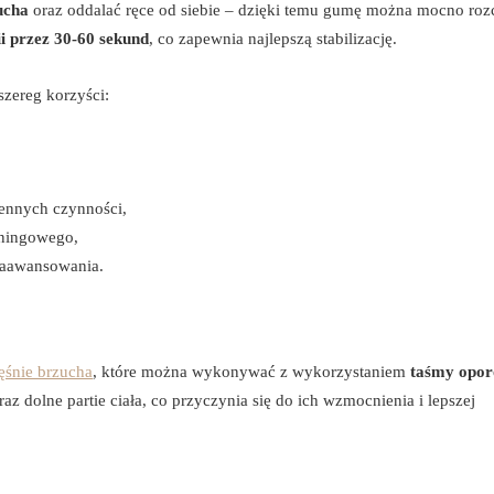
ucha
oraz oddalać ręce od siebie – dzięki temu gumę można mocno roz
i przez 30-60 sekund
, co zapewnia najlepszą stabilizację.
zereg korzyści:
iennych czynności,
eningowego,
zaawansowania.
ęśnie brzucha
, które można wykonywać z wykorzystaniem
taśmy opor
z dolne partie ciała, co przyczynia się do ich wzmocnienia i lepszej