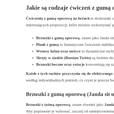
Jakie są rodzaje ćwiczeń z gumą
Ćwiczenia z gumą oporową na brzuch
to doskonały s
interesujących propozycji, które możesz wykorzystać p
Brzuszki z gumą oporową
, znane jako Janda si
Plank z gumą
to fantastyczne ćwiczenie stabiliz
Wznosy kolan oraz nożyce
to dynamiczne ruchy
Skręty w siadzie (Russian Twists)
są świetne do
Brzuszki boczne oraz rotacje
koncentrują się n
Każde z tych ruchów przyczynia się do efektywnego 
według indywidualnych potrzeb, co czyni je jeszcze ba
Brzuszki z gumą oporową (Janda sit 
Brzuszki z taśmą oporową
, znane również jako
Janda
Aby poprawnie je wykonać, zacznij od umiejscowienia 