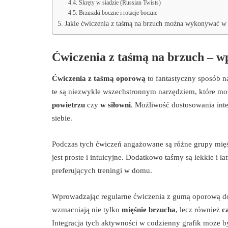
Skręty w siadzie (Russian Twists)
Brzuszki boczne i rotacje boczne
Jakie ćwiczenia z taśmą na brzuch można wykonywać w
Ćwiczenia z taśmą na brzuch – 
Ćwiczenia z taśmą oporową
to fantastyczny sposób 
te są niezwykle wszechstronnym narzędziem, które m
powietrzu
czy
w siłowni
. Możliwość dostosowania inte
siebie.
Podczas tych ćwiczeń angażowane są różne grupy mięś
jest proste i intuicyjne. Dodatkowo taśmy są lekkie i
preferujących treningi w domu.
Wprowadzając regularne ćwiczenia z gumą oporową do 
wzmacniają nie tylko
mięśnie brzucha
, lecz również
c
Integracja tych aktywności w codzienny grafik może 