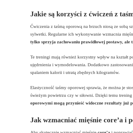
Jakie są korzyści z ćwiczeń z ta
Ćwiczenia z taśmą oporową na brzuch niosą ze sobą sz
sylwetki. Regularne ich wykonywanie wzmacnia mięśnie 
tylko sprzyja zachowaniu prawidłowej postawy, ale 
Te treningi mają również korzystny wpływ na kształt po
ujędrnienia i wymodelowania. Dodatkowo zastosowani
spalaniem kalorii i utratą zbędnych kilogramów.
Elastyczność taśmy oporowej sprawia, że można je st
świeżym powietrzu czy w siłowni. Dzięki temu trening 
oporowymi mogą przynieść widoczne rezultaty już p
Jak wzmacniać mięśnie core’a i
Aby skutecznie wzmacniać mięśnie
core’a
i poprawia