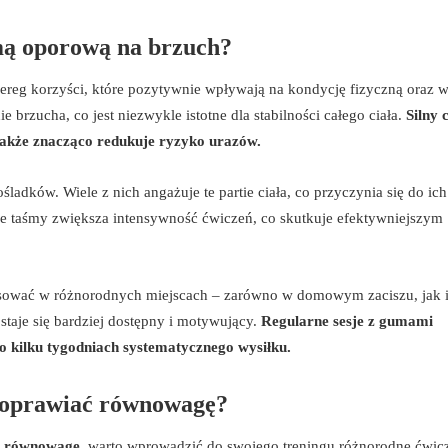
śmą oporową na brzuch?
ereg korzyści, które pozytywnie wpływają na kondycję fizyczną oraz 
brzucha, co jest niezwykle istotne dla stabilności całego ciała.
Silny 
także znacząco redukuje ryzyko urazów.
śladków. Wiele z nich angażuje te partie ciała, co przyczynia się do ich
e taśmy zwiększa intensywność ćwiczeń, co skutkuje efektywniejszym
osować w różnorodnych miejscach – zarówno w domowym zaciszu, jak i
staje się bardziej dostępny i motywujący.
Regularne sesje z gumami
o kilku tygodniach systematycznego wysiłku.
 poprawiać równowagę?
ć
równowagę
, warto wprowadzić do swojego treningu różnorodne ćwic