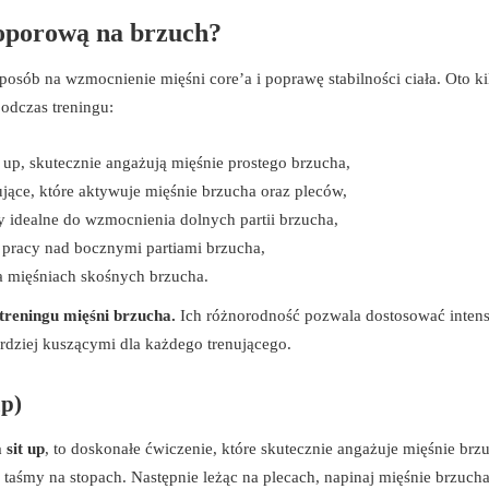
 oporową na brzuch?
posób na wzmocnienie mięśni core’a i poprawę stabilności ciała. Oto ki
odczas treningu:
t up, skutecznie angażują mięśnie prostego brzucha,
ujące, które aktywuje mięśnie brzucha oraz pleców,
 idealne do wzmocnienia dolnych partii brzucha,
 pracy nad bocznymi partiami brzucha,
a mięśniach skośnych brzucha.
treningu mięśni brzucha.
Ich różnorodność pozwala dostosować inten
rdziej kuszącymi dla każdego trenującego.
up)
 sit up
, to doskonałe ćwiczenie, które skutecznie angażuje mięśnie brz
taśmy na stopach. Następnie leżąc na plecach, napinaj mięśnie brzucha