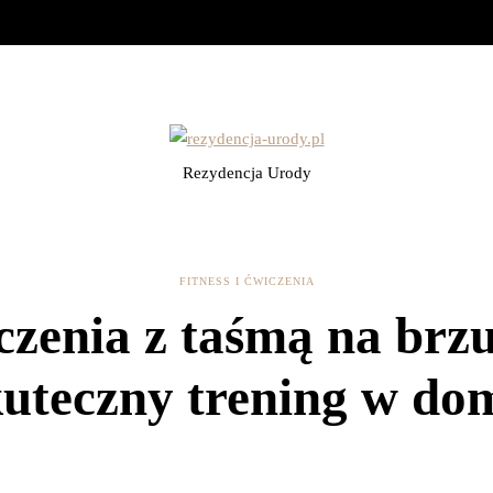
Rezydencja Urody
FITNESS I ĆWICZENIA
zenia z taśmą na brz
kuteczny trening w do