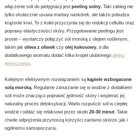
włączenie soli do pielęgnacji jest
peeling solny
. Taki zabieg nie
tylko skutecznie usuwa martwy naskórek, ale także pobudza
krążenie krwi. To z kolei przyczynia się do redukcji cellulitu oraz
poprawy elastyczności skóry. Przygotowanie peelingu jest
proste – wystarczy połączyć sól morską z olejem roślinnym,
takim jak
oliwa z oliwek
czy
olej kokosowy
, a dla
dodatkowego aromatu dodać kilka kropel ulubionego
olejku
eterycznego
.
Kolejnym efektywnym rozwiązaniem są
kąpiele wzbogacone
solą morską
. Regularne zanurzanie się w wodzie z dodatkiem
soli może znacząco poprawić jędrność skóry i wspierać jej
naturalny proces detoksykacji. Warto rozpuścić sól w ciepłej
wodzie i oddać się relaksowi przez około
20-30 minut
. Takie
chwile odprężenia przynoszą korzyści zarówno skórze, jak i
ogólnemu samopoczuciu.