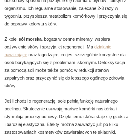
doskonały sposób na pozbycie się nadmiaru płynów i toksyn z
organizmu. Ich regularne stosowanie, zalecane 2-3 razy w
tygodniu, przyspiesza metabolizm komórkowy i przyczynia się
do poprawy kolorytu skóry.
Z kolei
sól morska
, bogata w cenne minerały, wspiera
odżywienie skóry i sprzyja jej regeneracji. Ma
działanie
nawilżające
oraz łagodzące, co jest szczególnie korzystne dla
osób borykających się z problemami skórnymi. Detoksykacja
za pomocą soli może także pomóc w redukcji stanów
zapalnych oraz przyczynić się do lepszego ogólnego zdrowia
skóry.
Jeśli chodzi o regenerację, sole pełnią funkcję naturalnego
peelingu. Skutecznie usuwają martwe komórki naskórka i
stymulują procesy odnowy. Dzięki temu skóra staje się gładsza
i bardziej elastyczna. Efekty można zauważyć już po kilku
zastosowaniach kosmetyków zawierających te składniki.