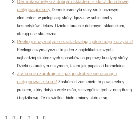
Dermokosmetyki z dobrym składem – klucz do zdrowej
pielęgnacji skóry
Dermokosmetyki stały się kluczowym
elementem w pielęgnacji skóry, łącząc w sobie cechy
kosmetyków i leków. Dzięki starannie dobranym składnikom,
oferują one skuteczną...
Peelingi enzymatyczne: jak działają i jakie mają korzyści?
Peelingi enzymatyczne to jeden z najdelikatniejszych i
najbardziej skutecznych sposobów na poprawę kondycji skóry.
Dzięki naturalnym enzymom, takim jak papaina i bromelaina,...
Zaskórniki zamknięte – jak je skutecznie usunąć i
pielęgnować skórę?
Zaskórniki zamknięte to powszechny
problem, który dotyka wiele osób, szczególnie tych z cerą tłustą
i trądzikową. Te niewielkie, białe zmiany skórne są...