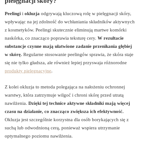
pielęgnacji skóry?
Peelingi
i
okluzja
odgrywają kluczową rolę w pielęgnacji skóry,
wpływając na jej zdolność do wchłaniania składników aktywnych
z kosmetyków. Peelingi skutecznie eliminują martwe komórki
naskórka, co znacząco poprawia teksturę cery.
W rezultacie
substancje czynne mają ułatwione zadanie przenikania głębiej
w skórę.
Regularne stosowanie peelingów sprawia, że skóra staje
się nie tylko gładsza, ale również lepiej przyswaja różnorodne
produkty pielęgnacyjne
.
Z kolei okluzja to metoda polegająca na nałożeniu ochronnej
warstwy, która zatrzymuje wilgoć i chroni skórę przed utratą
nawilżenia.
Dzięki tej technice aktywne składniki mają więcej
czasu na działanie, co znacząco zwiększa ich efektywność.
Okluzja jest szczególnie korzystna dla osób borykających się z
suchą lub odwodnioną cerą, ponieważ wspiera utrzymanie
optymalnego poziomu nawilżenia.