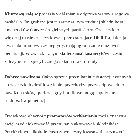
Kluczową rolę
w procesie wchłaniania odgrywa warstwa rogowa
naskórka. Im grubsza jest ta warstwa, tym trudniej składnikom
kosmetyków dotrzeć do głębszych partii skóry. Cząsteczki o
większej masie cząsteczkowej, przekraczające
1000 Da
, takie jak
kwas hialuronowy czy peptydy, mają ograniczone możliwości
penetracji. W związku z tym
skuteczność kosmetyków
często
zależy od ich specyficznego składu oraz formuły.
Dobrze nawilżona skóra
sprzyja przenikaniu substancji czynnych
– cząsteczki hydrofilowe lepiej przechodzą przez odpowiednio
nawilżoną skórę, podczas gdy lipofilowe mogą napotykać
trudności w penetracji.
Dodatkowo obecność
promotorów wchłaniania
może znacznie
zwiększyć efektywność przenikania aktywnych składników.
Przykładowo alkohole tłuszczowe i estry kwasów tłuszczowych