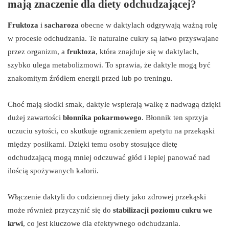
mają znaczenie dla diety odchudzającej?
Fruktoza
i
sacharoza
obecne w daktylach odgrywają ważną rolę
w procesie odchudzania. Te naturalne cukry są łatwo przyswajane
przez organizm, a
fruktoza
, która znajduje się w daktylach,
szybko ulega metabolizmowi. To sprawia, że daktyle mogą być
znakomitym źródłem energii przed lub po treningu.
Choć mają słodki smak, daktyle wspierają walkę z nadwagą dzięki
dużej zawartości
błonnika pokarmowego
. Błonnik ten sprzyja
uczuciu sytości, co skutkuje ograniczeniem apetytu na przekąski
między posiłkami. Dzięki temu osoby stosujące dietę
odchudzającą mogą mniej odczuwać głód i lepiej panować nad
ilością spożywanych kalorii.
Włączenie daktyli do codziennej diety jako zdrowej przekąski
może również przyczynić się do
stabilizacji poziomu cukru we
krwi
, co jest kluczowe dla efektywnego odchudzania.