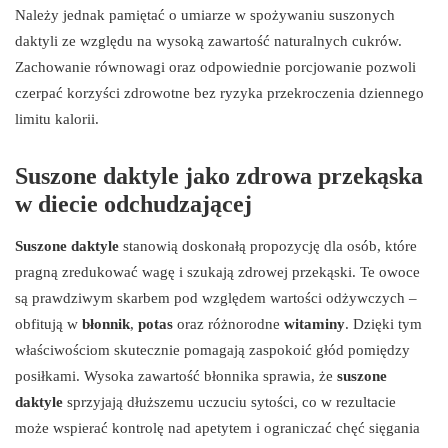
Należy jednak pamiętać o umiarze w spożywaniu suszonych
daktyli ze względu na wysoką zawartość naturalnych cukrów.
Zachowanie równowagi oraz odpowiednie porcjowanie pozwoli
czerpać korzyści zdrowotne bez ryzyka przekroczenia dziennego
limitu kalorii.
Suszone daktyle jako zdrowa przekąska
w diecie odchudzającej
Suszone daktyle
stanowią doskonałą propozycję dla osób, które
pragną zredukować wagę i szukają zdrowej przekąski. Te owoce
są prawdziwym skarbem pod względem wartości odżywczych –
obfitują w
błonnik
,
potas
oraz różnorodne
witaminy
. Dzięki tym
właściwościom skutecznie pomagają zaspokoić głód pomiędzy
posiłkami. Wysoka zawartość błonnika sprawia, że
suszone
daktyle
sprzyjają dłuższemu uczuciu sytości, co w rezultacie
może wspierać kontrolę nad apetytem i ograniczać chęć sięgania