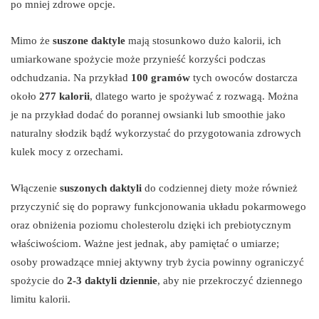
po mniej zdrowe opcje.
Mimo że
suszone daktyle
mają stosunkowo dużo kalorii, ich
umiarkowane spożycie może przynieść korzyści podczas
odchudzania. Na przykład
100 gramów
tych owoców dostarcza
około
277 kalorii
, dlatego warto je spożywać z rozwagą. Można
je na przykład dodać do porannej owsianki lub smoothie jako
naturalny słodzik bądź wykorzystać do przygotowania zdrowych
kulek mocy z orzechami.
Włączenie
suszonych daktyli
do codziennej diety może również
przyczynić się do poprawy funkcjonowania układu pokarmowego
oraz obniżenia poziomu cholesterolu dzięki ich prebiotycznym
właściwościom. Ważne jest jednak, aby pamiętać o umiarze;
osoby prowadzące mniej aktywny tryb życia powinny ograniczyć
spożycie do
2-3 daktyli dziennie
, aby nie przekroczyć dziennego
limitu kalorii.