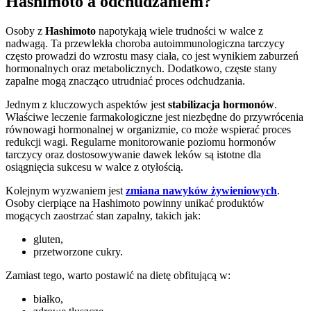
Hashimoto a odchudzaniem?
Osoby z
Hashimoto
napotykają wiele trudności w walce z
nadwagą. Ta przewlekła choroba autoimmunologiczna tarczycy
często prowadzi do wzrostu masy ciała, co jest wynikiem zaburzeń
hormonalnych oraz metabolicznych. Dodatkowo, częste stany
zapalne mogą znacząco utrudniać proces odchudzania.
Jednym z kluczowych aspektów jest
stabilizacja hormonów
.
Właściwe leczenie farmakologiczne jest niezbędne do przywrócenia
równowagi hormonalnej w organizmie, co może wspierać proces
redukcji wagi. Regularne monitorowanie poziomu hormonów
tarczycy oraz dostosowywanie dawek leków są istotne dla
osiągnięcia sukcesu w walce z otyłością.
Kolejnym wyzwaniem jest
zmiana nawyków żywieniowych
.
Osoby cierpiące na Hashimoto powinny unikać produktów
mogących zaostrzać stan zapalny, takich jak:
gluten,
przetworzone cukry.
Zamiast tego, warto postawić na dietę obfitującą w:
białko,