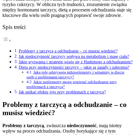
ryzyko cukrzycy. W obliczu tych trudności, zrozumienie związku
między hormonami tarczycy, dietą a procesem odchudzania staje się
kluczowe dla wielu osób pragnących poprawić swoje zdrowie.
Spis treści
Problemy z tarczycą a odchudzanie – co musisz wiedzieć?
Jak niedoczynność tarczycy wpływa na metabolizm i masę ciała?
Jakie wyzwania i strategie wiążą się z Hashimoto a odchudzaniem?
Dieta przy niedoczynności tarczycy – jakie są zasady i zalecenia?
Jaką rolę odgrywają mikroelementy i witaminy w diecie
osób z problemami tarczycy?
Jakie suplementy mogą wspierać odchudzanie przy
problemach z tarczycą?
Jak unikać efektu jojo przy problemach z tarczycą?
Problemy z tarczycą a odchudzanie – co
musisz wiedzieć?
Problemy z tarczycą
, zwłaszcza
niedoczynność
, mają istotny
wpływ na proces odchudzania. Osoby borykające się z tym