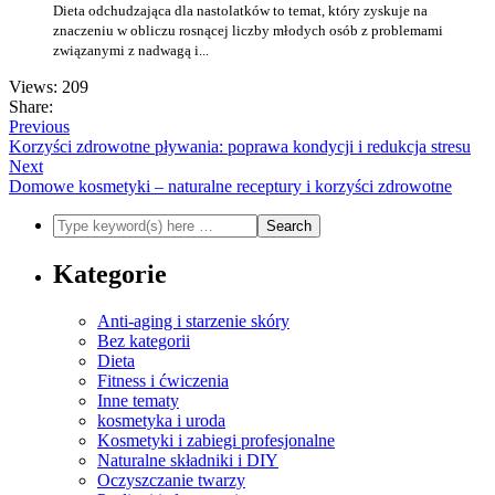
Dieta odchudzająca dla nastolatków to temat, który zyskuje na
znaczeniu w obliczu rosnącej liczby młodych osób z problemami
związanymi z nadwagą i...
Views: 209
Share:
Previous
Korzyści zdrowotne pływania: poprawa kondycji i redukcja stresu
Next
Domowe kosmetyki – naturalne receptury i korzyści zdrowotne
Kategorie
Anti-aging i starzenie skóry
Bez kategorii
Dieta
Fitness i ćwiczenia
Inne tematy
kosmetyka i uroda
Kosmetyki i zabiegi profesjonalne
Naturalne składniki i DIY
Oczyszczanie twarzy