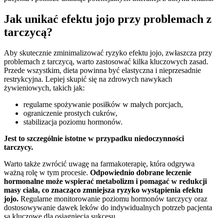
Jak unikać efektu jojo przy problemach z
tarczycą?
Aby skutecznie zminimalizować ryzyko efektu jojo, zwłaszcza przy
problemach z tarczycą, warto zastosować kilka kluczowych zasad.
Przede wszystkim, dieta powinna być elastyczna i nieprzesadnie
restrykcyjna. Lepiej skupić się na zdrowych nawykach
żywieniowych, takich jak:
regularne spożywanie posiłków w małych porcjach,
ograniczenie prostych cukrów,
stabilizacja poziomu hormonów.
Jest to szczególnie istotne w przypadku niedoczynności
tarczycy.
Warto także zwrócić uwagę na farmakoterapię, która odgrywa
ważną rolę w tym procesie.
Odpowiednio dobrane leczenie
hormonalne może wspierać metabolizm i pomagać w redukcji
masy ciała, co znacząco zmniejsza ryzyko wystąpienia efektu
jojo.
Regularne monitorowanie poziomu hormonów tarczycy oraz
dostosowywanie dawek leków do indywidualnych potrzeb pacjenta
są kluczowe dla osiągnięcia sukcesu.