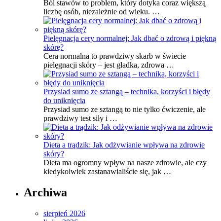
Ból stawów to problem, który dotyka coraz większą
liczbę osób, niezależnie od wieku. …
Pielęgnacja cery normalnej: Jak dbać o zdrową i piękną
skórę?
Cera normalna to prawdziwy skarb w świecie
pielęgnacji skóry – jest gładka, zdrowa …
Przysiad sumo ze sztangą – technika, korzyści i błędy
do uniknięcia
Przysiad sumo ze sztangą to nie tylko ćwiczenie, ale
prawdziwy test siły i …
Dieta a trądzik: Jak odżywianie wpływa na zdrowie
skóry?
Dieta ma ogromny wpływ na nasze zdrowie, ale czy
kiedykolwiek zastanawialiście się, jak …
Archiwa
sierpień 2026