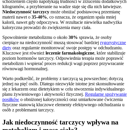
schorzeniem często napotykają trudności w zrzuceniu dodatkowych
kilogramów, a przybieranie na wadze staje się dla nich łatwiejsze.
Niedoczynność tarczycy
może obniżać podstawową przemianę
materii nawet o
35-40%
, co oznacza, że organizm spala mniej
kalorii, nawet gdy odpoczywa. W rezultacie niewielka nadwyżka
kaloryczna prowadzi do zwiększenia masy ciała.
Spowolnienie metabolizmu o około
30%
sprawia, że osoby
cierpiące na niedoczynność muszą stosować bardziej
rygorystyczne
diety
oraz regularnie monitorować swoje postępy w odchudzaniu.
Kluczowe jest również
leczenie farmakologiczne
, które stabilizuje
poziom hormonów tarczycy. Odpowiednia terapia może poprawić
metabolizm i wspierać proces redukcji wagi poprzez przywracanie
równowagi hormonalnej.
Warto podkreślić, że problemy z tarczycą są powszechne; dotyczą
jednej na pięć osób. Dlatego niezwykle istotne jest skonsultowanie
się z lekarzem oraz dietetykiem w celu stworzenia indywidualnego
planu żywieniowego i aktywności fizycznej.
Regularne spożywanie
posiłków
o obniżonej kaloryczności oraz umiarkowane ćwiczenia
fizyczne stanowią kluczowe elementy efektywnego odchudzania u
osób z problemami tarczycy.
Jak niedoczynność tarczycy wpływa na
metabolizm i masę ciała?