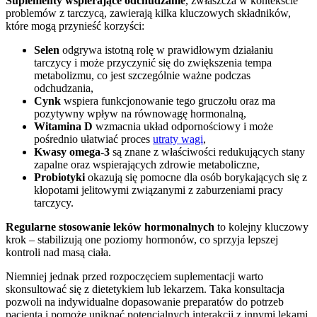
Suplementy wspierające odchudzanie
, zwłaszcza w kontekście
problemów z tarczycą, zawierają kilka kluczowych składników,
które mogą przynieść korzyści:
Selen
odgrywa istotną rolę w prawidłowym działaniu
tarczycy i może przyczynić się do zwiększenia tempa
metabolizmu, co jest szczególnie ważne podczas
odchudzania,
Cynk
wspiera funkcjonowanie tego gruczołu oraz ma
pozytywny wpływ na równowagę hormonalną,
Witamina D
wzmacnia układ odpornościowy i może
pośrednio ułatwiać proces
utraty wagi
,
Kwasy omega-3
są znane z właściwości redukujących stany
zapalne oraz wspierających zdrowie metaboliczne,
Probiotyki
okazują się pomocne dla osób borykających się z
kłopotami jelitowymi związanymi z zaburzeniami pracy
tarczycy.
Regularne stosowanie leków hormonalnych
to kolejny kluczowy
krok – stabilizują one poziomy hormonów, co sprzyja lepszej
kontroli nad masą ciała.
Niemniej jednak przed rozpoczęciem suplementacji warto
skonsultować się z dietetykiem lub lekarzem. Taka konsultacja
pozwoli na indywidualne dopasowanie preparatów do potrzeb
pacjenta i pomoże uniknąć potencjalnych interakcji z innymi lekami.