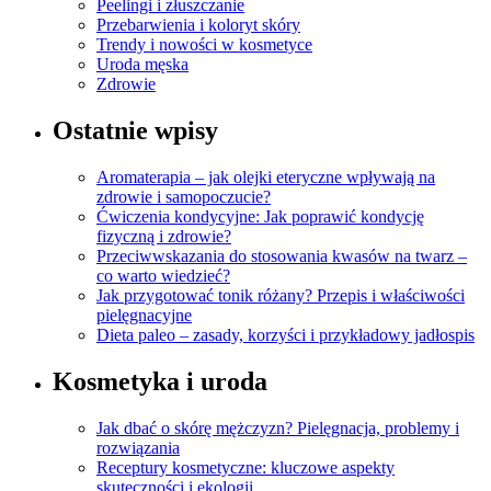
Peelingi i złuszczanie
Przebarwienia i koloryt skóry
Trendy i nowości w kosmetyce
Uroda męska
Zdrowie
Ostatnie wpisy
Aromaterapia – jak olejki eteryczne wpływają na
zdrowie i samopoczucie?
Ćwiczenia kondycyjne: Jak poprawić kondycję
fizyczną i zdrowie?
Przeciwwskazania do stosowania kwasów na twarz –
co warto wiedzieć?
Jak przygotować tonik różany? Przepis i właściwości
pielęgnacyjne
Dieta paleo – zasady, korzyści i przykładowy jadłospis
Kosmetyka i uroda
Jak dbać o skórę mężczyzn? Pielęgnacja, problemy i
rozwiązania
Receptury kosmetyczne: kluczowe aspekty
skuteczności i ekologii