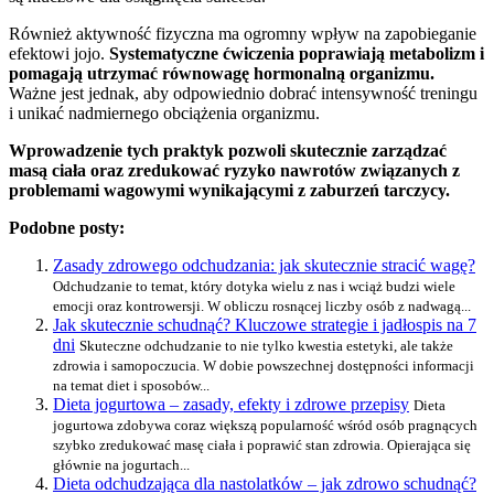
Również aktywność fizyczna ma ogromny wpływ na zapobieganie
efektowi jojo.
Systematyczne ćwiczenia poprawiają metabolizm i
pomagają utrzymać równowagę hormonalną organizmu.
Ważne jest jednak, aby odpowiednio dobrać intensywność treningu
i unikać nadmiernego obciążenia organizmu.
Wprowadzenie tych praktyk pozwoli skutecznie zarządzać
masą ciała oraz zredukować ryzyko nawrotów związanych z
problemami wagowymi wynikającymi z zaburzeń tarczycy.
Podobne posty:
Zasady zdrowego odchudzania: jak skutecznie stracić wagę?
Odchudzanie to temat, który dotyka wielu z nas i wciąż budzi wiele
emocji oraz kontrowersji. W obliczu rosnącej liczby osób z nadwagą...
Jak skutecznie schudnąć? Kluczowe strategie i jadłospis na 7
dni
Skuteczne odchudzanie to nie tylko kwestia estetyki, ale także
zdrowia i samopoczucia. W dobie powszechnej dostępności informacji
na temat diet i sposobów...
Dieta jogurtowa – zasady, efekty i zdrowe przepisy
Dieta
jogurtowa zdobywa coraz większą popularność wśród osób pragnących
szybko zredukować masę ciała i poprawić stan zdrowia. Opierająca się
głównie na jogurtach...
Dieta odchudzająca dla nastolatków – jak zdrowo schudnąć?