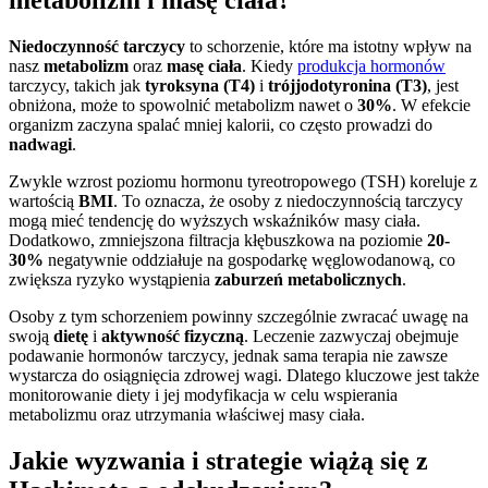
Niedoczynność tarczycy
to schorzenie, które ma istotny wpływ na
nasz
metabolizm
oraz
masę ciała
. Kiedy
produkcja hormonów
tarczycy, takich jak
tyroksyna (T4)
i
trójjodotyronina (T3)
, jest
obniżona, może to spowolnić metabolizm nawet o
30%
. W efekcie
organizm zaczyna spalać mniej kalorii, co często prowadzi do
nadwagi
.
Zwykle wzrost poziomu hormonu tyreotropowego (TSH) koreluje z
wartością
BMI
. To oznacza, że osoby z niedoczynnością tarczycy
mogą mieć tendencję do wyższych wskaźników masy ciała.
Dodatkowo, zmniejszona filtracja kłębuszkowa na poziomie
20-
30%
negatywnie oddziałuje na gospodarkę węglowodanową, co
zwiększa ryzyko wystąpienia
zaburzeń metabolicznych
.
Osoby z tym schorzeniem powinny szczególnie zwracać uwagę na
swoją
dietę
i
aktywność fizyczną
. Leczenie zazwyczaj obejmuje
podawanie hormonów tarczycy, jednak sama terapia nie zawsze
wystarcza do osiągnięcia zdrowej wagi. Dlatego kluczowe jest także
monitorowanie diety i jej modyfikacja w celu wspierania
metabolizmu oraz utrzymania właściwej masy ciała.
Jakie wyzwania i strategie wiążą się z