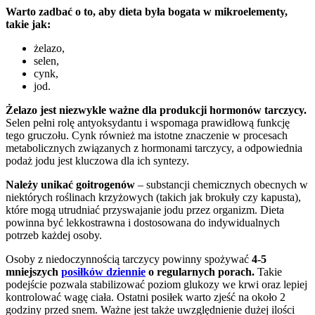
Warto zadbać o to, aby dieta była bogata w mikroelementy,
takie jak:
żelazo,
selen,
cynk,
jod.
Żelazo jest niezwykle ważne dla produkcji hormonów tarczycy.
Selen pełni rolę antyoksydantu i wspomaga prawidłową funkcję
tego gruczołu. Cynk również ma istotne znaczenie w procesach
metabolicznych związanych z hormonami tarczycy, a odpowiednia
podaż jodu jest kluczowa dla ich syntezy.
Należy unikać goitrogenów
– substancji chemicznych obecnych w
niektórych roślinach krzyżowych (takich jak brokuły czy kapusta),
które mogą utrudniać przyswajanie jodu przez organizm. Dieta
powinna być lekkostrawna i dostosowana do indywidualnych
potrzeb każdej osoby.
Osoby z niedoczynnością tarczycy powinny spożywać
4-5
mniejszych
posiłków dziennie
o regularnych porach.
Takie
podejście pozwala stabilizować poziom glukozy we krwi oraz lepiej
kontrolować wagę ciała. Ostatni posiłek warto zjeść na około 2
godziny przed snem. Ważne jest także uwzględnienie dużej ilości