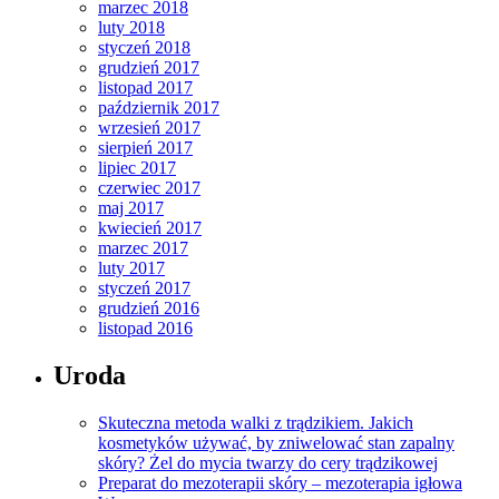
marzec 2018
luty 2018
styczeń 2018
grudzień 2017
listopad 2017
październik 2017
wrzesień 2017
sierpień 2017
lipiec 2017
czerwiec 2017
maj 2017
kwiecień 2017
marzec 2017
luty 2017
styczeń 2017
grudzień 2016
listopad 2016
Uroda
Skuteczna metoda walki z trądzikiem. Jakich
kosmetyków używać, by zniwelować stan zapalny
skóry? Żel do mycia twarzy do cery trądzikowej
Preparat do mezoterapii skóry – mezoterapia igłowa