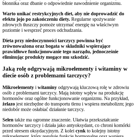
błonnika oraz dbanie o odpowiednie nawodnienie organizmu.
Warto unikać restrykcyjnych diet, aby nie doprowadzić do
efektu jojo po zakończeniu diety.
Regularne spożywanie
zdrowych tłuszczy pomoże utrzymać energię na właściwym
poziomie i wesprzeć proces odchudzania.
Dieta przy niedoczynności tarczycy powinna być
zrównoważona oraz bogata w składniki wspierające
prawidłowe funkcjonowanie tego narządu, jednocześnie
eliminując produkty mogące mu szkodzić.
Jaką rolę odgrywają mikroelementy i witaminy w
diecie osób z problemami tarczycy?
Mikroelementy
i
witaminy
odgrywają kluczową rolę w zdrowiu
osób z problemami tarczycy. Mają istotny wpływ na produkcję
hormonów oraz ogólne funkcjonowanie organizmu. Na przykład,
żelazo
jest niezbędne do transportu tlenu i wspiera metabolizm; jego
niedobór może osłabiać działanie tarczycy.
Selen
także ma ogromne znaczenie. Ułatwia przekształcanie
hormonów tarczycy i działa jako antyoksydant, co chroni komórki
przed stresem oksydacyjnym. Z kolei
cynk
to kolejny istotny
mikroelement, który reguluje funkcje hormonalne oraz wspiera