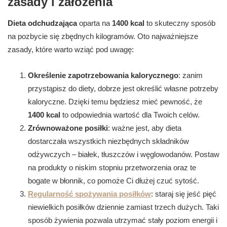
zasady i założenia
Dieta odchudzająca
oparta na
1400 kcal
to skuteczny sposób
na pozbycie się zbędnych kilogramów. Oto najważniejsze
zasady, które warto wziąć pod uwagę:
Określenie zapotrzebowania kalorycznego
: zanim
przystąpisz do diety, dobrze jest określić własne potrzeby
kaloryczne. Dzięki temu będziesz mieć pewność, że
1400 kcal
to odpowiednia wartość dla Twoich celów.
Zrównoważone posiłki
: ważne jest, aby dieta
dostarczała wszystkich niezbędnych składników
odżywczych – białek, tłuszczów i węglowodanów. Postaw
na produkty o niskim stopniu przetworzenia oraz te
bogate w błonnik, co pomoże Ci dłużej czuć sytość.
Regularność spożywania posiłków
: staraj się jeść pięć
niewielkich posiłków dziennie zamiast trzech dużych. Taki
sposób żywienia pozwala utrzymać stały poziom energii i