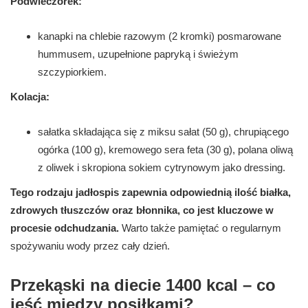
Podwieczorek:
kanapki na chlebie razowym (2 kromki) posmarowane
hummusem, uzupełnione papryką i świeżym
szczypiorkiem.
Kolacja:
sałatka składająca się z miksu sałat (50 g), chrupiącego
ogórka (100 g), kremowego sera feta (30 g), polana oliwą
z oliwek i skropiona sokiem cytrynowym jako dressing.
Tego rodzaju jadłospis zapewnia odpowiednią ilość białka,
zdrowych tłuszczów oraz błonnika, co jest kluczowe w
procesie odchudzania.
Warto także pamiętać o regularnym
spożywaniu wody przez cały dzień.
Przekąski na diecie 1400 kcal – co
jeść między posiłkami?