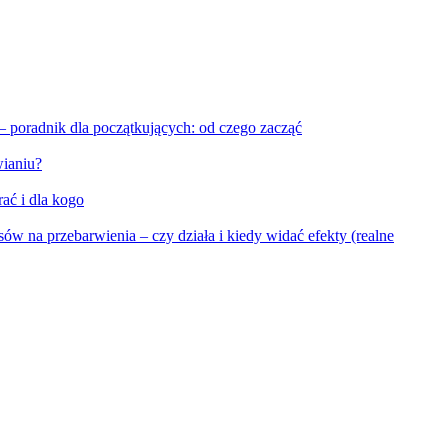
 poradnik dla początkujących: od czego zacząć
wianiu?
ać i dla kogo
sów na przebarwienia – czy działa i kiedy widać efekty (realne