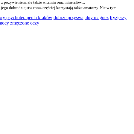
z pożywieniem, ale także witamin oraz minerałów....
ego dobrodziejstw coraz częściej korzystają także amatorzy. Nic w tym...
bry psychoterapeuta kraków
dobrze przyswajalny magnez
fryzjerzy
omocy
zmęczone oczy