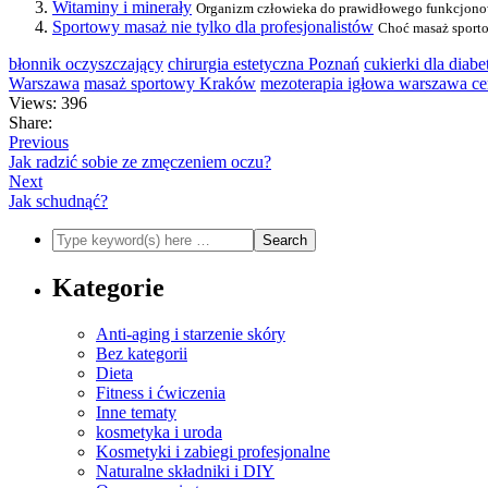
Witaminy i minerały
Organizm człowieka do prawidłowego funkcjonowan
Sportowy masaż nie tylko dla profesjonalistów
Choć masaż sportow
błonnik oczyszczający
chirurgia estetyczna Poznań
cukierki dla diab
Warszawa
masaż sportowy Kraków
mezoterapia igłowa warszawa c
Views: 396
Share:
Previous
Jak radzić sobie ze zmęczeniem oczu?
Next
Jak schudnąć?
Kategorie
Anti-aging i starzenie skóry
Bez kategorii
Dieta
Fitness i ćwiczenia
Inne tematy
kosmetyka i uroda
Kosmetyki i zabiegi profesjonalne
Naturalne składniki i DIY