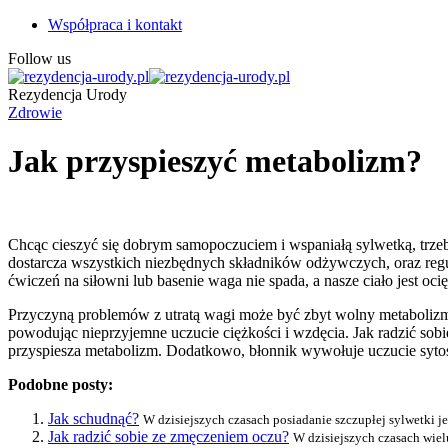
Współpraca i kontakt
Follow us
Rezydencja Urody
Zdrowie
Jak przyspieszyć metabolizm?
Chcąc cieszyć się dobrym samopoczuciem i wspaniałą sylwetką, trzeb
dostarcza wszystkich niezbędnych składników odżywczych, oraz regu
ćwiczeń na siłowni lub basenie waga nie spada, a nasze ciało jest oci
Przyczyną problemów z utratą wagi może być zbyt wolny metabolizm. 
powodując nieprzyjemne uczucie ciężkości i wzdęcia. Jak radzić sob
przyspiesza metabolizm. Dodatkowo, błonnik wywołuje uczucie sytośc
Podobne posty:
Jak schudnąć?
W dzisiejszych czasach posiadanie szczupłej sylwetki j
Jak radzić sobie ze zmęczeniem oczu?
W dzisiejszych czasach wiel