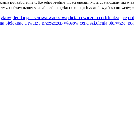
ia potrzebuje nie tylko odpowiedniej ilości energii, którą dostarczamy mu wraz 
y został stworzony specjalnie dla ciężko trenujących zawodowych sportowców, z j
etyków
depilacja laserowa warszawa
dieta i ćwiczenia odchudzające
do
ena
pielęgnacja twarzy
przeszczep włosów cena
szkolenia pierwszej p