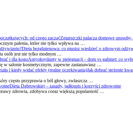
Zmarszczki palacza domowe sposoby –
ocznym palenia, które nie tylko wpływa na …
Dieta bezglutenowa: co musisz wiedzieć o zdrowym odży
elu osób jest nie tylko modnym …
Antyoksydanty w pielęgnacji – dom vs gabinet: co wybr
zytę w salonie kosmetycznym, zapewne zastanawiasz …
Jak dobrać stężenie kwa
kóry często przyprawia o ból głowy, zwłaszcza …
Dieta Dąbrowskiej – zasady, jadłospis i korzyści zdrowotne
poprawy zdrowia, zdobywa coraz większą popularność …