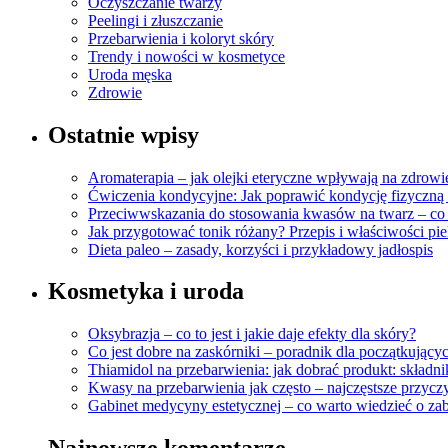
Oczyszczanie twarzy
Peelingi i złuszczanie
Przebarwienia i koloryt skóry
Trendy i nowości w kosmetyce
Uroda męska
Zdrowie
Ostatnie wpisy
Aromaterapia – jak olejki eteryczne wpływają na zdrowi
Ćwiczenia kondycyjne: Jak poprawić kondycję fizyczną 
Przeciwwskazania do stosowania kwasów na twarz – co
Jak przygotować tonik różany? Przepis i właściwości pi
Dieta paleo – zasady, korzyści i przykładowy jadłospis
Kosmetyka i uroda
Oksybrazja – co to jest i jakie daje efekty dla skóry?
Co jest dobre na zaskórniki – poradnik dla początkujący
Thiamidol na przebarwienia: jak dobrać produkt: składniki
Kwasy na przebarwienia jak często – najczęstsze przyc
Gabinet medycyny estetycznej – co warto wiedzieć o za