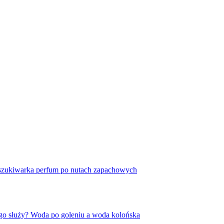
szukiwarka perfum po nutach zapachowych
go służy? Woda po goleniu a woda kolońska