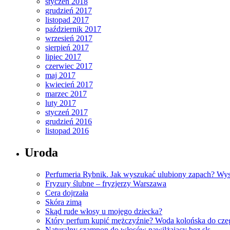
styczeń 2018
grudzień 2017
listopad 2017
październik 2017
wrzesień 2017
sierpień 2017
lipiec 2017
czerwiec 2017
maj 2017
kwiecień 2017
marzec 2017
luty 2017
styczeń 2017
grudzień 2016
listopad 2016
Uroda
Perfumeria Rybnik. Jak wyszukać ulubiony zapach? Wy
Fryzury ślubne – fryzjerzy Warszawa
Cera dojrzała
Skóra zimą
Skąd rude włosy u mojego dziecka?
Który perfum kupić mężczyźnie? Woda kolońska do cze
Naturalny szampon do włosów nawilżający bez sls