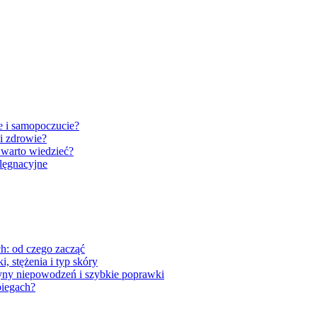
e i samopoczucie?
i zdrowie?
 warto wiedzieć?
elęgnacyjne
ch: od czego zacząć
, stężenia i typ skóry
zyny niepowodzeń i szybkie poprawki
biegach?