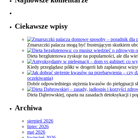
Najnowsze komentarze
Ciekawsze wpisy
Zmarszczki palacza mogą być frustrującym skutkiem ub
Dieta bezglutenowa zyskuje na popularności, ale dla wi
Kiedy przeglądasz półki w drogerii lub zaplanujesz wi
oczekiwania)
Dobór odpowiedniego stężenia kwasów do pielęgnacji s
Dieta Dąbrowskiej, oparta na zasadach detoksykacji i 
Archiwa
sierpień 2026
lipiec 2026
maj 2026
kwiecień 2026