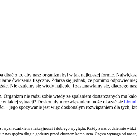
a dbać o to, aby nasz organizm był w jak najlepszej formie. Najwięks
larne ćwiczenia fizyczne. Zdarza się jednak, że pomimo odpowiednieg
ężałe. Nie czujemy się wtedy najlepiej i zastanawiamy się, dlaczego nasz
Organizm nie radzi sobie wtedy ze spalaniem dostarczanych mu kalorii
ie w takiej sytuacji? Doskonałym rozwiązaniem może okazać się
błonni
i – jego spożywanie jest więc doskonałym rozwiązaniem dla tych, któr
est wyznacznikiem atrakcyjności i dobrego wyglądu. Każdy z nas codziennie widzi 
u z nas spędza długie godziny przed ekranem komputera. Często wymaga od nas tego