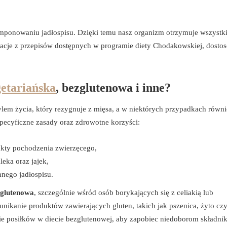
omponowaniu jadłospisu. Dzięki temu nasz organizm otrzymuje wszystk
acje z przepisów dostępnych w programie diety Chodakowskiej, dosto
.
getariańska
, bezglutenowa i inne?
ylem życia, który rezygnuje z mięsa, a w niektórych przypadkach równi
pecyficzne zasady oraz zdrowotne korzyści:
kty pochodzenia zwierzęcego,
eka oraz jajek,
nego jadłospisu.
zglutenowa
, szczególnie wśród osób borykających się z celiakią lub
unikanie produktów zawierających gluten, takich jak pszenica, żyto cz
ie posiłków w diecie bezglutenowej, aby zapobiec niedoborom składni