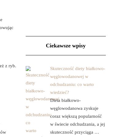
ie
sowując
Ciekawsze wpisy
eż z ryb.
Skuteczność diety białkowo-
węglowodanowej w
odchudzaniu: co warto
wiedzieć?
Dieta białkowo-
węglowodanowa zyskuje
coraz większą popularność
y
w świecie odchudzania, a jej
ków
skuteczność przyciąga …