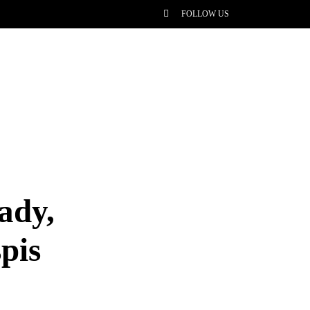
FOLLOW US
ady,
pis