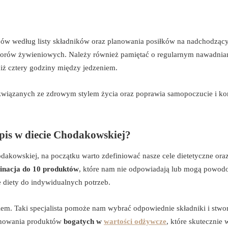
pów według listy składników oraz planowania posiłków na nadchodząc
borów żywieniowych. Należy również pamiętać o regularnym nawadnia
niż cztery godziny między jedzeniem.
związanych ze zdrowym stylem życia oraz poprawia samopoczucie i ko
pis w diecie Chodakowskiej?
dakowskiej, na początku warto zdefiniować nasze cele dietetyczne ora
minacja do 10 produktów
, które nam nie odpowiadają lub mogą powo
e diety do indywidualnych potrzeb.
iem. Taki specjalista pomoże nam wybrać odpowiednie składniki i stwo
onowania produktów
bogatych w
wartości odżywcze
, które skutecznie 