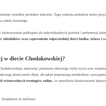
eliminuje wszelkie produkty mleczne. Tego rodzaju podejście może przy
łka mleka krowiego.
 dostosowanie jadłospisu do indywidualnych potrzeb i preferencji dane
ść składników oraz zapewnienie odpowiedniej ilości białka, żelaza i 
nej w diecie Chodakowskiej?
Chodakowskiej, stanowiąc podstawę zdrowego trybu życia oraz wspiera
ększają skuteczność diety, ale także poprawiają metabolizm i przyspies
60 różnorodnych treningów online
, co umożliwia dostosowanie aktyw
. Znajdziesz tu zarówno: