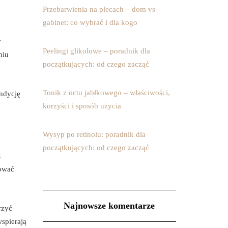
Przebarwienia na plecach – dom vs
gabinet: co wybrać i dla kogo
y
Peelingi glikolowe – poradnik dla
niu
początkujących: od czego zacząć
Tonik z octu jabłkowego – właściwości,
ndycję
korzyści i sposób użycia
Wysyp po retinolu: poradnik dla
początkujących: od czego zacząć
z
dować
Najnowsze komentarze
rzyć
wspierają