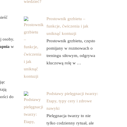
nieść
Prostownik grzbietu –
funkcje, ćwiczenia i jak
uniknąć kontuzji
j osoby.
Prostownik grzbietu, często
wapnia
w
pomijany w rozmowach o
treningu siłowym, odgrywa
kluczową rolę w …
jąc
zają
Podstawy pielęgnacji twarzy:
ności do
Etapy, typy cery i zdrowe
nawyki
Pielęgnacja twarzy to nie
tylko codzienny rytuał, ale