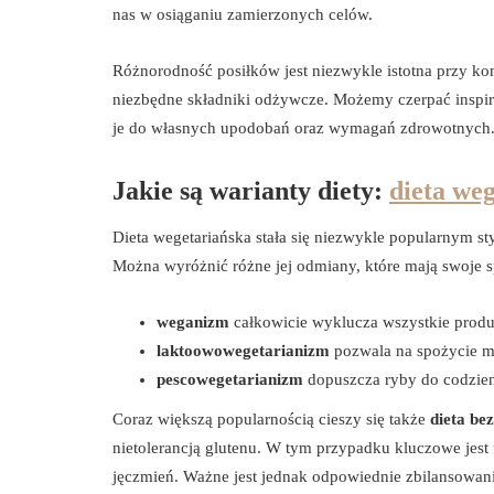
nas w osiąganiu zamierzonych celów.
Różnorodność posiłków jest niezwykle istotna przy k
niezbędne składniki odżywcze. Możemy czerpać inspir
je do własnych upodobań oraz wymagań zdrowotnych
Jakie są warianty diety:
dieta we
Dieta wegetariańska stała się niezwykle popularnym st
Można wyróżnić różne jej odmiany, które mają swoje s
weganizm
całkowicie wyklucza wszystkie produ
laktoowowegetarianizm
pozwala na spożycie ml
pescowegetarianizm
dopuszcza ryby do codzien
Coraz większą popularnością cieszy się także
dieta be
nietolerancją glutenu. W tym przypadku kluczowe jest 
jęczmień. Ważne jest jednak odpowiednie zbilansowan