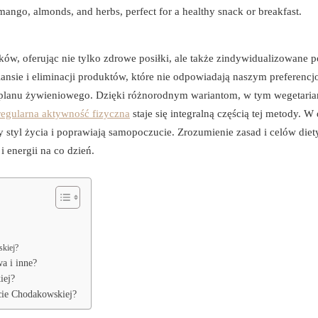
ów, oferując nie tylko zdrowe posiłki, ale także zindywidualizowane p
alansie i eliminacji produktów, które nie odpowiadają naszym preferencj
 planu żywieniowego. Dzięki różnorodnym wariantom, w tym wegetaria
regularna aktywność fizyczna
staje się integralną częścią tej metody. W 
y styl życia i poprawiają samopoczucie. Zrozumienie zasad i celów diet
 energii na co dzień.
skiej?
wa i inne?
iej?
ecie Chodakowskiej?