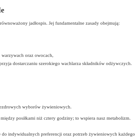
le
zrównoważony jadłospis. Jej fundamentalne zasady obejmują:
h warzywach oraz owocach,
sprzyja dostarczaniu szerokiego wachlarza składników odżywczych.
niezdrowych wyborów żywieniowych.
 między posiłkami niż cztery godziny; to wspiera nasz metabolizm.
e do indywidualnych preferencji oraz potrzeb żywieniowych każdego