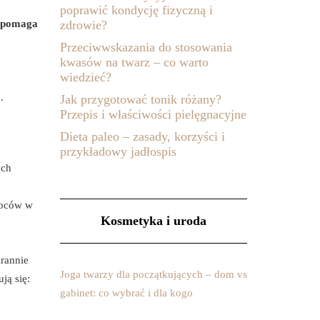
poprawić kondycję fizyczną i
wspomaga
zdrowie?
Przeciwwskazania do stosowania
kwasów na twarz – co warto
wiedzieć?
.
Jak przygotować tonik różany?
Przepis i właściwości pielęgnacyjne
Dieta paleo – zasady, korzyści i
przykładowy jadłospis
ych
woców w
Kosmetyka i uroda
arannie
Joga twarzy dla początkujących – dom vs
ją się:
gabinet: co wybrać i dla kogo