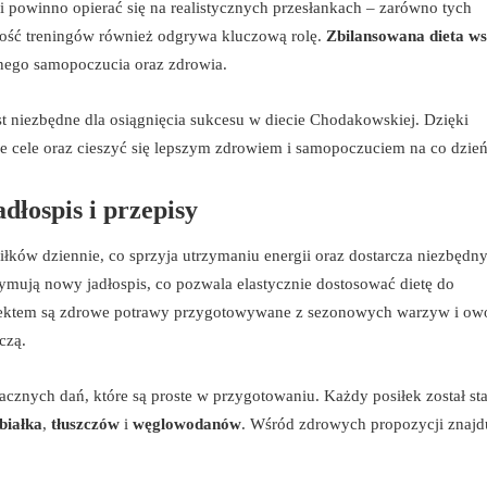
i powinno opierać się na realistycznych przesłankach – zarówno tych
ność treningów również odgrywa kluczową rolę.
Zbilansowana dieta 
nego samopoczucia oraz zdrowia.
st niezbędne dla osiągnięcia sukcesu w diecie Chodakowskiej. Dzięki
ne cele oraz cieszyć się lepszym zdrowiem i samopoczuciem na co dzień
dłospis i przepisy
siłków dziennie, co sprzyja utrzymaniu energii oraz dostarcza niezbędn
mują nowy jadłospis, co pozwala elastycznie dostosować dietę do
pektem są zdrowe potrawy przygotowywane z sezonowych warzyw i o
czą.
cznych dań, które są proste w przygotowaniu. Każdy posiłek został st
białka
,
tłuszczów
i
węglowodanów
. Wśród zdrowych propozycji znajdu