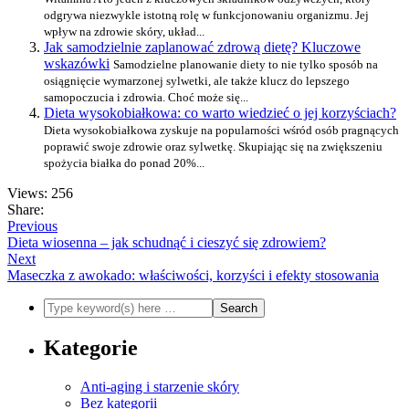
odgrywa niezwykle istotną rolę w funkcjonowaniu organizmu. Jej
wpływ na zdrowie skóry, układ...
Jak samodzielnie zaplanować zdrową dietę? Kluczowe
wskazówki
Samodzielne planowanie diety to nie tylko sposób na
osiągnięcie wymarzonej sylwetki, ale także klucz do lepszego
samopoczucia i zdrowia. Choć może się...
Dieta wysokobiałkowa: co warto wiedzieć o jej korzyściach?
Dieta wysokobiałkowa zyskuje na popularności wśród osób pragnących
poprawić swoje zdrowie oraz sylwetkę. Skupiając się na zwiększeniu
spożycia białka do ponad 20%...
Views: 256
Share:
Previous
Dieta wiosenna – jak schudnąć i cieszyć się zdrowiem?
Next
Maseczka z awokado: właściwości, korzyści i efekty stosowania
Kategorie
Anti-aging i starzenie skóry
Bez kategorii