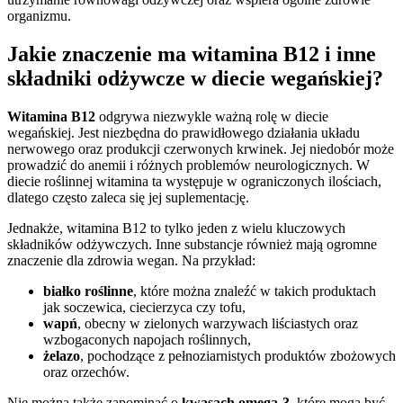
organizmu.
Jakie znaczenie ma witamina B12 i inne
składniki odżywcze w diecie wegańskiej?
Witamina B12
odgrywa niezwykle ważną rolę w diecie
wegańskiej. Jest niezbędna do prawidłowego działania układu
nerwowego oraz produkcji czerwonych krwinek. Jej niedobór może
prowadzić do anemii i różnych problemów neurologicznych. W
diecie roślinnej witamina ta występuje w ograniczonych ilościach,
dlatego często zaleca się jej suplementację.
Jednakże, witamina B12 to tylko jeden z wielu kluczowych
składników odżywczych. Inne substancje również mają ogromne
znaczenie dla zdrowia wegan. Na przykład:
białko roślinne
, które można znaleźć w takich produktach
jak soczewica, ciecierzyca czy tofu,
wapń
, obecny w zielonych warzywach liściastych oraz
wzbogaconych napojach roślinnych,
żelazo
, pochodzące z pełnoziarnistych produktów zbożowych
oraz orzechów.
Nie można także zapominać o
kwasach omega-3
, które mogą być