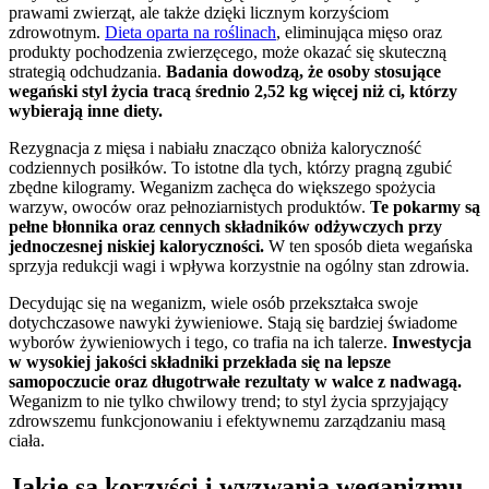
prawami zwierząt, ale także dzięki licznym korzyściom
zdrowotnym.
Dieta oparta na roślinach
, eliminująca mięso oraz
produkty pochodzenia zwierzęcego, może okazać się skuteczną
strategią odchudzania.
Badania dowodzą, że osoby stosujące
wegański styl życia tracą średnio 2,52 kg więcej niż ci, którzy
wybierają inne diety.
Rezygnacja z mięsa i nabiału znacząco obniża kaloryczność
codziennych posiłków. To istotne dla tych, którzy pragną zgubić
zbędne kilogramy. Weganizm zachęca do większego spożycia
warzyw, owoców oraz pełnoziarnistych produktów.
Te pokarmy są
pełne błonnika oraz cennych składników odżywczych przy
jednoczesnej niskiej kaloryczności.
W ten sposób dieta wegańska
sprzyja redukcji wagi i wpływa korzystnie na ogólny stan zdrowia.
Decydując się na weganizm, wiele osób przekształca swoje
dotychczasowe nawyki żywieniowe. Stają się bardziej świadome
wyborów żywieniowych i tego, co trafia na ich talerze.
Inwestycja
w wysokiej jakości składniki przekłada się na lepsze
samopoczucie oraz długotrwałe rezultaty w walce z nadwagą.
Weganizm to nie tylko chwilowy trend; to styl życia sprzyjający
zdrowszemu funkcjonowaniu i efektywnemu zarządzaniu masą
ciała.
Jakie są korzyści i wyzwania weganizmu