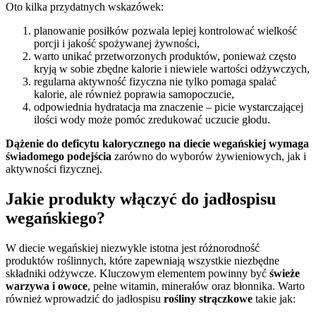
Oto kilka przydatnych wskazówek:
planowanie posiłków pozwala lepiej kontrolować wielkość
porcji i jakość spożywanej żywności,
warto unikać przetworzonych produktów, ponieważ często
kryją w sobie zbędne kalorie i niewiele wartości odżywczych,
regularna aktywność fizyczna nie tylko pomaga spalać
kalorie, ale również poprawia samopoczucie,
odpowiednia hydratacja ma znaczenie – picie wystarczającej
ilości wody może pomóc zredukować uczucie głodu.
Dążenie do deficytu kalorycznego na diecie wegańskiej wymaga
świadomego podejścia
zarówno do wyborów żywieniowych, jak i
aktywności fizycznej.
Jakie produkty włączyć do jadłospisu
wegańskiego?
W diecie wegańskiej niezwykle istotna jest różnorodność
produktów roślinnych, które zapewniają wszystkie niezbędne
składniki odżywcze. Kluczowym elementem powinny być
świeże
warzywa i owoce
, pełne witamin, minerałów oraz błonnika. Warto
również wprowadzić do jadłospisu
rośliny strączkowe
takie jak: