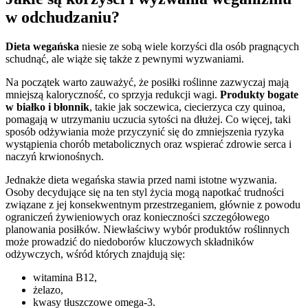
w odchudzaniu?
Dieta wegańska
niesie ze sobą wiele korzyści dla osób pragnących
schudnąć, ale wiąże się także z pewnymi wyzwaniami.
Na początek warto zauważyć, że posiłki roślinne zazwyczaj mają
mniejszą kaloryczność, co sprzyja redukcji wagi.
Produkty bogate
w białko i błonnik
, takie jak soczewica, ciecierzyca czy quinoa,
pomagają w utrzymaniu uczucia sytości na dłużej. Co więcej, taki
sposób odżywiania może przyczynić się do zmniejszenia ryzyka
wystąpienia chorób metabolicznych oraz wspierać zdrowie serca i
naczyń krwionośnych.
Jednakże dieta wegańska stawia przed nami istotne wyzwania.
Osoby decydujące się na ten styl życia mogą napotkać trudności
związane z jej konsekwentnym przestrzeganiem, głównie z powodu
ograniczeń żywieniowych oraz konieczności szczegółowego
planowania posiłków. Niewłaściwy wybór produktów roślinnych
może prowadzić do niedoborów kluczowych składników
odżywczych, wśród których znajdują się:
witamina B12,
żelazo,
kwasy tłuszczowe omega-3.