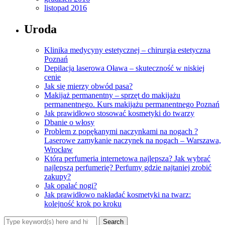
listopad 2016
Uroda
Klinika medycyny estetycznej – chirurgia estetyczna
Poznań
Depilacja laserowa Oława – skuteczność w niskiej
cenie
Jak się mierzy obwód pasa?
Makijaż permanentny – sprzęt do makijażu
permanentnego. Kurs makijażu permanentnego Poznań
Jak prawidłowo stosować kosmetyki do twarzy
Dbanie o włosy
Problem z popękanymi naczynkami na nogach ?
Laserowe zamykanie naczynek na nogach – Warszawa,
Wrocław
Która perfumeria internetowa najlepsza? Jak wybrać
najlepszą perfumerię? Perfumy gdzie najtaniej zrobić
zakupy?
Jak opalać nogi?
Jak prawidłowo nakładać kosmetyki na twarz:
kolejność krok po kroku