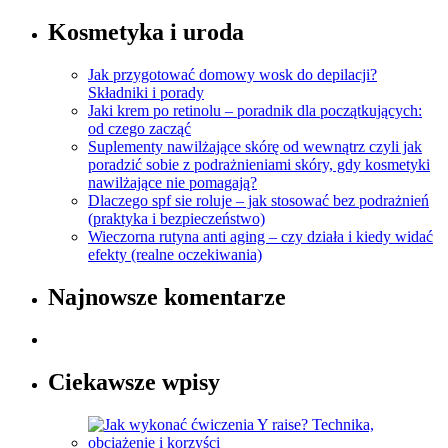
Kosmetyka i uroda
Jak przygotować domowy wosk do depilacji?
Składniki i porady
Jaki krem po retinolu – poradnik dla początkujących:
od czego zacząć
Suplementy nawilżające skórę od wewnątrz czyli jak
poradzić sobie z podrażnieniami skóry, gdy kosmetyki
nawilżające nie pomagają?
Dlaczego spf sie roluje – jak stosować bez podrażnień
(praktyka i bezpieczeństwo)
Wieczorna rutyna anti aging – czy działa i kiedy widać
efekty (realne oczekiwania)
Najnowsze komentarze
Ciekawsze wpisy