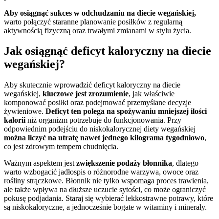
Aby osiągnąć sukces w odchudzaniu na diecie wegańskiej,
warto połączyć staranne planowanie posiłków z regularną
aktywnością fizyczną oraz trwałymi zmianami w stylu życia.
Jak osiągnąć deficyt kaloryczny na diecie
wegańskiej?
Aby skutecznie wprowadzić deficyt kaloryczny na diecie
wegańskiej,
kluczowe jest zrozumienie
, jak właściwie
komponować posiłki oraz podejmować przemyślane decyzje
żywieniowe.
Deficyt ten polega na spożywaniu mniejszej ilości
kalorii
niż organizm potrzebuje do funkcjonowania. Przy
odpowiednim podejściu do niskokalorycznej diety wegańskiej
można liczyć na utratę nawet jednego kilograma tygodniowo
,
co jest zdrowym tempem chudnięcia.
Ważnym aspektem jest
zwiększenie podaży błonnika
, dlatego
warto wzbogacić jadłospis o różnorodne warzywa, owoce oraz
rośliny strączkowe. Błonnik nie tylko wspomaga proces trawienia,
ale także wpływa na dłuższe uczucie sytości, co może ograniczyć
pokusę podjadania. Staraj się wybierać lekkostrawne potrawy, które
są niskokaloryczne, a jednocześnie bogate w witaminy i minerały.