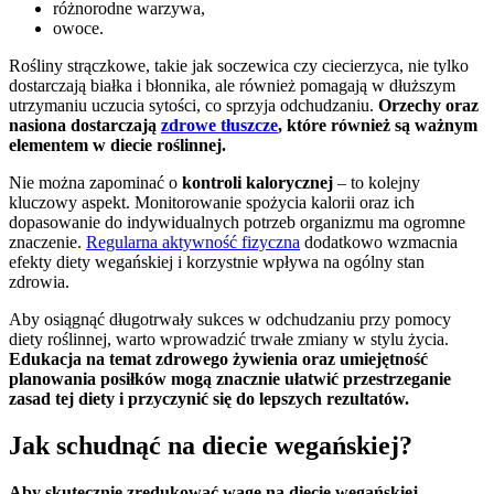
różnorodne warzywa,
owoce.
Rośliny strączkowe, takie jak soczewica czy ciecierzyca, nie tylko
dostarczają białka i błonnika, ale również pomagają w dłuższym
utrzymaniu uczucia sytości, co sprzyja odchudzaniu.
Orzechy oraz
nasiona dostarczają
zdrowe tłuszcze
, które również są ważnym
elementem w diecie roślinnej.
Nie można zapominać o
kontroli kalorycznej
– to kolejny
kluczowy aspekt. Monitorowanie spożycia kalorii oraz ich
dopasowanie do indywidualnych potrzeb organizmu ma ogromne
znaczenie.
Regularna aktywność fizyczna
dodatkowo wzmacnia
efekty diety wegańskiej i korzystnie wpływa na ogólny stan
zdrowia.
Aby osiągnąć długotrwały sukces w odchudzaniu przy pomocy
diety roślinnej, warto wprowadzić trwałe zmiany w stylu życia.
Edukacja na temat zdrowego żywienia oraz umiejętność
planowania posiłków mogą znacznie ułatwić przestrzeganie
zasad tej diety i przyczynić się do lepszych rezultatów.
Jak schudnąć na diecie wegańskiej?
Aby skutecznie zredukować wagę na diecie wegańskiej,