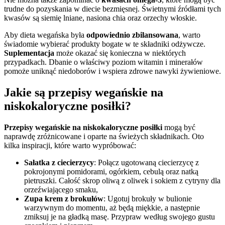
trudne do pozyskania w diecie bezmięsnej. Świetnymi źródłami tych
kwasów są siemię lniane, nasiona chia oraz orzechy włoskie.
Aby dieta wegańska była
odpowiednio zbilansowana
, warto
świadomie wybierać produkty bogate w te składniki odżywcze.
Suplementacja
może okazać się konieczna w niektórych
przypadkach. Dbanie o właściwy poziom witamin i minerałów
pomoże uniknąć niedoborów i wspiera zdrowe nawyki żywieniowe.
Jakie są przepisy wegańskie na
niskokaloryczne posiłki?
Przepisy wegańskie na niskokaloryczne posiłki
mogą być
naprawdę zróżnicowane i oparte na świeżych składnikach. Oto
kilka inspiracji, które warto wypróbować:
Sałatka z ciecierzycy
: Połącz ugotowaną ciecierzycę z
pokrojonymi pomidorami, ogórkiem, cebulą oraz natką
pietruszki. Całość skrop oliwą z oliwek i sokiem z cytryny dla
orzeźwiającego smaku,
Zupa krem z brokułów
: Ugotuj brokuły w bulionie
warzywnym do momentu, aż będą miękkie, a następnie
zmiksuj je na gładką masę. Przypraw według swojego gustu