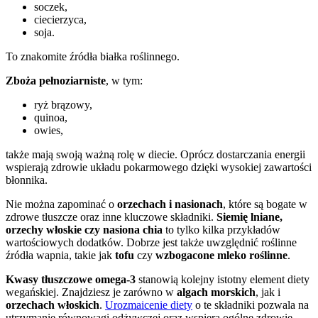
soczek,
ciecierzyca,
soja.
To znakomite źródła białka roślinnego.
Zboża pełnoziarniste
, w tym:
ryż brązowy,
quinoa,
owies,
także mają swoją ważną rolę w diecie. Oprócz dostarczania energii
wspierają zdrowie układu pokarmowego dzięki wysokiej zawartości
błonnika.
Nie można zapominać o
orzechach i nasionach
, które są bogate w
zdrowe tłuszcze oraz inne kluczowe składniki.
Siemię lniane,
orzechy włoskie czy nasiona chia
to tylko kilka przykładów
wartościowych dodatków. Dobrze jest także uwzględnić roślinne
źródła wapnia, takie jak
tofu
czy
wzbogacone mleko roślinne
.
Kwasy tłuszczowe omega-3
stanowią kolejny istotny element diety
wegańskiej. Znajdziesz je zarówno w
algach morskich
, jak i
orzechach włoskich
.
Urozmaicenie diety
o te składniki pozwala na
utrzymanie równowagi odżywczej oraz wspiera ogólne zdrowie