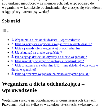
aby uniknąć niedoborów żywieniowych. Jak więc podejść do
weganizmu w kontekście odchudzania, aby cieszyć się zdrowiem i
osiągnąć wymarzoną sylwetkę?
Spis treści
Weganizm a dieta odchudzająca – wprowadzenie
Jakie są korzyści i wyzwania weganizmu w odchudzaniu?
Jakie są zasady diety wegańskiej w odchudzaniu?
Jak schudnąć na diecie wegańskiej?
Jak osiągnąć deficyt kaloryczny na diecie wegańskiej?
Jakie produkty włączyć do jadłospisu wegańskiego?
Jakie znaczenie ma witamina B12 i inne składniki odżywcze w
diecie wegańskiej?
Jakie są przepisy wegańskie na niskokaloryczne posiłki?
Weganizm a dieta odchudzająca –
wprowadzenie
Weganizm zyskuje na popularności w coraz szerszych kręgach.
Przyciąga ludzi nie tylko ze względów etycznych, związanych z