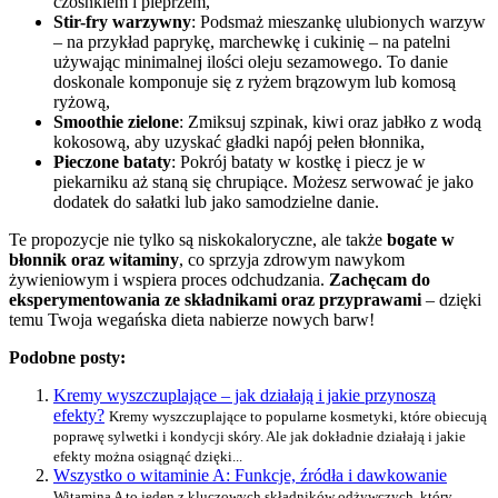
czosnkiem i pieprzem,
Stir-fry warzywny
: Podsmaż mieszankę ulubionych warzyw
– na przykład paprykę, marchewkę i cukinię – na patelni
używając minimalnej ilości oleju sezamowego. To danie
doskonale komponuje się z ryżem brązowym lub komosą
ryżową,
Smoothie zielone
: Zmiksuj szpinak, kiwi oraz jabłko z wodą
kokosową, aby uzyskać gładki napój pełen błonnika,
Pieczone bataty
: Pokrój bataty w kostkę i piecz je w
piekarniku aż staną się chrupiące. Możesz serwować je jako
dodatek do sałatki lub jako samodzielne danie.
Te propozycje nie tylko są niskokaloryczne, ale także
bogate w
błonnik oraz witaminy
, co sprzyja zdrowym nawykom
żywieniowym i wspiera proces odchudzania.
Zachęcam do
eksperymentowania ze składnikami oraz przyprawami
– dzięki
temu Twoja wegańska dieta nabierze nowych barw!
Podobne posty:
Kremy wyszczuplające – jak działają i jakie przynoszą
efekty?
Kremy wyszczuplające to popularne kosmetyki, które obiecują
poprawę sylwetki i kondycji skóry. Ale jak dokładnie działają i jakie
efekty można osiągnąć dzięki...
Wszystko o witaminie A: Funkcje, źródła i dawkowanie
Witamina A to jeden z kluczowych składników odżywczych, który