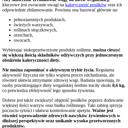
kluczowe jest zwracanie uwagi na
kaloryczność posiłków
oraz ich
odpowiednie zbilansowanie. Powinna ona bazować głównie na:
pełnoziarnistych produktach,
świeżych warzywach,
roślinach strączkowych,
orzechach,
owocach.
Wybierając niskoprzetworzone produkty roślinne,
można cieszyć
się większą ilością składników odżywczych przy jednoczesnym
obniżeniu kaloryczności diety.
Nie można zapominać o aktywnym trybie życia.
Regularna
aktywność fizyczna nie tylko wspiera proces odchudzania, ale
również ułatwia utrzymanie zdrowej wagi. Badania ujawniają, że
osoby przestrzegające diety wegańskiej średnio traciły około
8,6 kg,
co potwierdza efektywność tego sposobu żywienia.
Dobrze jest także zwiększyć objętość posiłków poprzez dodawanie
większej ilości warzyw oraz białka roślinnego. Taki zabieg sprzyja
poczuciu sytości i ułatwia kontrolowanie apetytu.
Ważne jest
również wprowadzenie zdrowych nawyków żywieniowych w
dłuższej perspektywie oraz unikanie wysoko przetworzonych
produktów.