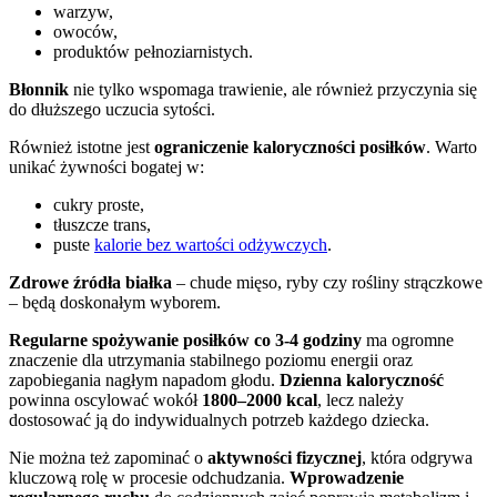
warzyw,
owoców,
produktów pełnoziarnistych.
Błonnik
nie tylko wspomaga trawienie, ale również przyczynia się
do dłuższego uczucia sytości.
Również istotne jest
ograniczenie kaloryczności posiłków
. Warto
unikać żywności bogatej w:
cukry proste,
tłuszcze trans,
puste
kalorie bez wartości odżywczych
.
Zdrowe źródła białka
– chude mięso, ryby czy rośliny strączkowe
– będą doskonałym wyborem.
Regularne spożywanie posiłków co 3-4 godziny
ma ogromne
znaczenie dla utrzymania stabilnego poziomu energii oraz
zapobiegania nagłym napadom głodu.
Dzienna kaloryczność
powinna oscylować wokół
1800–2000 kcal
, lecz należy
dostosować ją do indywidualnych potrzeb każdego dziecka.
Nie można też zapominać o
aktywności fizycznej
, która odgrywa
kluczową rolę w procesie odchudzania.
Wprowadzenie