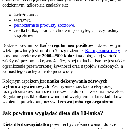
codziennym jadłospisie znalazły się:
świeże owoce,
warzywa,
pełnoziarniste produkty zbożowe
,
źródła białka, takie jak chude mięso, ryby, jaja czy rośliny
strączkowe.
Rodzice powinni zadbać o
regularność posiłków
– dzieci w tym
wieku powinny jeść od 4 do 5 razy dziennie.
Kaloryczność diety
nie
powinna przekraczać
2000–2500 kalorii
na dobę, a jej wartość
zależy od poziomu aktywności fizycznej malucha. Istotne jest także
ograniczenie przetworzonej żywności oraz napojów słodzonych, a
zamiast tego zachęcanie do picia wody.
Kolejnym aspektem jest
nauka dokonywania zdrowych
wyborów żywieniowych
. Zachęcanie dziecka do eksploracji
różnych smaków pomoże mu rozwijać dobre nawyki na przyszłość.
Regularne posiłki zbilansowane pod względem makroskładników
wspierają prawidłowy
wzrost i rozwój młodego organizmu
.
Jak powinna wyglądać dieta dla 10-latka?
Dieta dla dziesięciolatka
powinna być zróżnicowana i dobrze