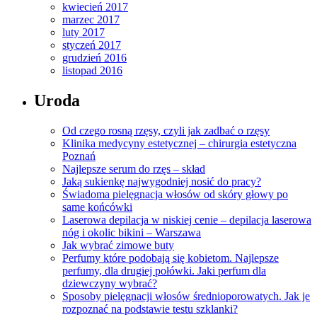
kwiecień 2017
marzec 2017
luty 2017
styczeń 2017
grudzień 2016
listopad 2016
Uroda
Od czego rosną rzęsy, czyli jak zadbać o rzęsy
Klinika medycyny estetycznej – chirurgia estetyczna
Poznań
Najlepsze serum do rzęs – skład
Jaką sukienkę najwygodniej nosić do pracy?
Świadoma pielęgnacja włosów od skóry głowy po
same końcówki
Laserowa depilacja w niskiej cenie – depilacja laserowa
nóg i okolic bikini – Warszawa
Jak wybrać zimowe buty
Perfumy które podobają się kobietom. Najlepsze
perfumy, dla drugiej połówki. Jaki perfum dla
dziewczyny wybrać?
Sposoby pielęgnacji włosów średnioporowatych. Jak je
rozpoznać na podstawie testu szklanki?