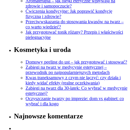
Aromaterapia – jak olejki eteryczne wpływają na
zdrowie i samopoczucie?
Ćwiczenia kondycyjne: Jak poprawić kondycję
fizyczną i zdrowie?
Przeciwwskazania do stosowania kwasów na twarz –
co warto wiedzieć?
Jak przygotować tonik różany? Przepis i właściwości
pielęgnacyjne
Kosmetyka i uroda
Domowy peeling do ust – jak przygotować i stosować?
Zabiegi na twarz w medycynie estetycznej –
przewodnik po najpopularniejszych metodach
Kwas traneksamowy z czym nie łączyć: czy działa i
kiedy widać efekty (realne oczekiwania)
Zabiegi na twarz dla 30-latek: Co wybrać w medycynie
estetycznej?
Oczyszczanie twarzy po imprezie: dom vs gabinet: co
wybrać i dla kogo
Najnowsze komentarze