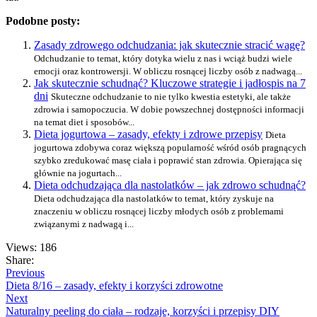
Podobne posty:
Zasady zdrowego odchudzania: jak skutecznie stracić wagę?
Odchudzanie to temat, który dotyka wielu z nas i wciąż budzi wiele
emocji oraz kontrowersji. W obliczu rosnącej liczby osób z nadwagą...
Jak skutecznie schudnąć? Kluczowe strategie i jadłospis na 7
dni
Skuteczne odchudzanie to nie tylko kwestia estetyki, ale także
zdrowia i samopoczucia. W dobie powszechnej dostępności informacji
na temat diet i sposobów...
Dieta jogurtowa – zasady, efekty i zdrowe przepisy
Dieta
jogurtowa zdobywa coraz większą popularność wśród osób pragnących
szybko zredukować masę ciała i poprawić stan zdrowia. Opierająca się
głównie na jogurtach...
Dieta odchudzająca dla nastolatków – jak zdrowo schudnąć?
Dieta odchudzająca dla nastolatków to temat, który zyskuje na
znaczeniu w obliczu rosnącej liczby młodych osób z problemami
związanymi z nadwagą i...
Views: 186
Share:
Previous
Dieta 8/16 – zasady, efekty i korzyści zdrowotne
Next
Naturalny peeling do ciała – rodzaje, korzyści i przepisy DIY