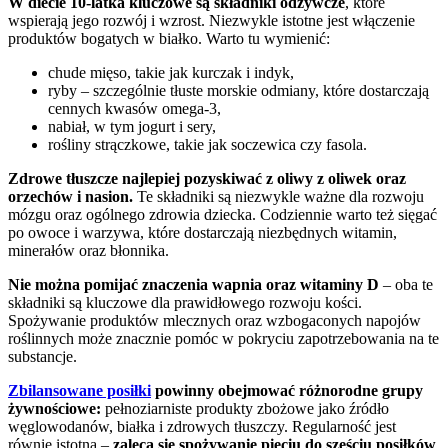
W diecie 10-latka kluczowe są składniki odżywcze
, które
wspierają jego rozwój i wzrost. Niezwykle istotne jest włączenie
produktów bogatych w białko. Warto tu wymienić:
chude mięso, takie jak kurczak i indyk,
ryby – szczególnie tłuste morskie odmiany, które dostarczają
cennych kwasów omega-3,
nabiał, w tym jogurt i sery,
rośliny strączkowe, takie jak soczewica czy fasola.
Zdrowe tłuszcze najlepiej pozyskiwać z oliwy z oliwek oraz
orzechów i nasion.
Te składniki są niezwykle ważne dla rozwoju
mózgu oraz ogólnego zdrowia dziecka. Codziennie warto też sięgać
po owoce i warzywa, które dostarczają niezbędnych witamin,
minerałów oraz błonnika.
Nie można pomijać znaczenia wapnia oraz witaminy D
– oba te
składniki są kluczowe dla prawidłowego rozwoju kości.
Spożywanie produktów mlecznych oraz wzbogaconych napojów
roślinnych może znacznie pomóc w pokryciu zapotrzebowania na te
substancje.
Zbilansowane posiłki
powinny obejmować różnorodne grupy
żywnościowe:
pełnoziarniste produkty zbożowe jako źródło
węglowodanów, białka i zdrowych tłuszczy. Regularność jest
równie istotna –
zaleca się spożywanie pięciu do sześciu posiłków