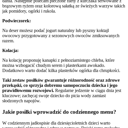
dania. Następnie polecam pieczone filety z kurczaka serwowane z
brązowym ryżem oraz kolorową sałatką ze świeżych warzyw takich
jak pomidory, ogórki i rukola.
Podwieczorek:
Na deser możesz podać jogurt naturalny lub pyszny koktajl
owocowy przygotowany z sezonowych owoców zmiksowanych
razem.
Kolacja:
Na kolację proponuję kanapki z pełnoziarnistego chleba, które
można wzbogacić chudym serem i plasterkami awokado.
Dodatkowo warto dodać kilka plasterków ogórka dla chrupkości.
Taki zestaw posiłków gwarantuje różnorodność oraz zdrowe
przekąski, co sprzyja dobremu samopoczuciu dziecka i jego
prawidłowemu rozwojowi.
Regularne jedzenie w ciągu dnia jest
kluczowe; zachęcaj swoje dziecko do picia wody zamiast
słodzonych napojów.
Jakie posiłki wprowadzić do codziennego menu?
W codziennym jadłospisie dla dziesięcioletnich dzieci warto