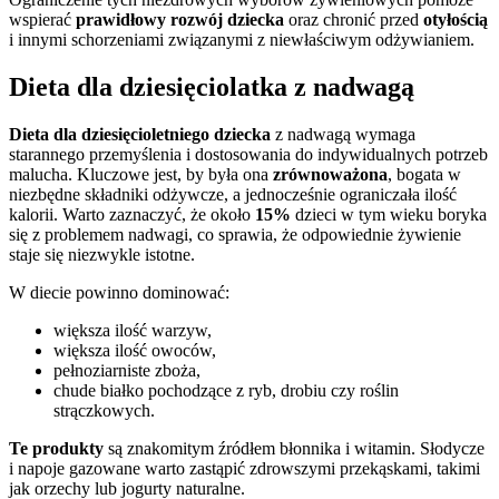
wspierać
prawidłowy rozwój dziecka
oraz chronić przed
otyłością
i innymi schorzeniami związanymi z niewłaściwym odżywianiem.
Dieta dla dziesięciolatka z nadwagą
Dieta dla dziesięcioletniego dziecka
z nadwagą wymaga
starannego przemyślenia i dostosowania do indywidualnych potrzeb
malucha. Kluczowe jest, by była ona
zrównoważona
, bogata w
niezbędne składniki odżywcze, a jednocześnie ograniczała ilość
kalorii. Warto zaznaczyć, że około
15%
dzieci w tym wieku boryka
się z problemem nadwagi, co sprawia, że odpowiednie żywienie
staje się niezwykle istotne.
W diecie powinno dominować:
większa ilość warzyw,
większa ilość owoców,
pełnoziarniste zboża,
chude białko pochodzące z ryb, drobiu czy roślin
strączkowych.
Te produkty
są znakomitym źródłem błonnika i witamin. Słodycze
i napoje gazowane warto zastąpić zdrowszymi przekąskami, takimi
jak orzechy lub jogurty naturalne.