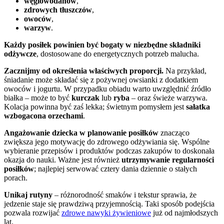
węglowodanów
,
zdrowych tłuszczów
,
owoców
,
warzyw
.
Każdy posiłek powinien być bogaty w niezbędne składniki
odżywcze
, dostosowane do energetycznych potrzeb malucha.
Zacznijmy od określenia właściwych proporcji.
Na przykład,
śniadanie może składać się z pożywnej owsianki z dodatkiem
owoców i jogurtu. W przypadku obiadu warto uwzględnić źródło
białka – może to być
kurczak
lub
ryba
– oraz świeże warzywa.
Kolacja powinna być zaś lekka; świetnym pomysłem jest
sałatka
wzbogacona orzechami
.
Angażowanie dziecka w planowanie posiłków
znacząco
zwiększa jego motywację do zdrowego odżywiania się. Wspólne
wybieranie przepisów i produktów podczas zakupów to doskonała
okazja do nauki. Ważne jest również
utrzymywanie regularności
posiłków
; najlepiej serwować cztery dania dziennie o stałych
porach.
Unikaj rutyny
– różnorodność smaków i tekstur sprawia, że
jedzenie staje się prawdziwą przyjemnością. Taki sposób podejścia
pozwala rozwijać
zdrowe nawyki żywieniowe
już od najmłodszych
lat.