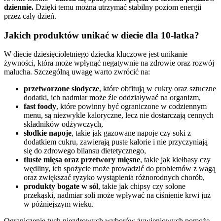
dziennie.
Dzięki temu można utrzymać stabilny poziom energii
przez cały dzień.
Jakich produktów unikać w diecie dla 10-latka?
W diecie dziesięcioletniego dziecka kluczowe jest unikanie
żywności, która może wpłynąć negatywnie na zdrowie oraz rozwój
malucha. Szczególną uwagę warto zwrócić na:
przetworzone słodycze
, które obfitują w cukry oraz sztuczne
dodatki, ich nadmiar może źle oddziaływać na organizm,
fast foody
, które powinny być ograniczone w codziennym
menu, są niezwykle kaloryczne, lecz nie dostarczają cennych
składników odżywczych,
słodkie napoje
, takie jak gazowane napoje czy soki z
dodatkiem cukru, zawierają puste kalorie i nie przyczyniają
się do zdrowego bilansu dietetycznego,
tłuste mięsa oraz przetwory mięsne
, takie jak kiełbasy czy
wędliny, ich spożycie może prowadzić do problemów z wagą
oraz zwiększać ryzyko wystąpienia różnorodnych chorób,
produkty bogate w sól
, takie jak chipsy czy solone
przekąski, nadmiar soli może wpływać na ciśnienie krwi już
w późniejszym wieku.
Ograniczenie tych niezdrowych wyborów żywieniowych pomoże