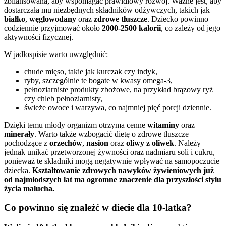
zbilansowana, aby wspomagać prawidłowy rozwój. Ważne jest, aby
dostarczała mu niezbędnych składników odżywczych, takich jak
białko
,
węglowodany
oraz
zdrowe tłuszcze
. Dziecko powinno
codziennie przyjmować około
2000-2500 kalorii
, co zależy od jego
aktywności fizycznej.
W jadłospisie warto uwzględnić:
chude mięso, takie jak kurczak czy indyk,
ryby, szczególnie te bogate w kwasy omega-3,
pełnoziarniste produkty zbożowe, na przykład brązowy ryż
czy chleb pełnoziarnisty,
świeże owoce i warzywa, co najmniej pięć porcji dziennie.
Dzięki temu młody organizm otrzyma cenne
witaminy
oraz
minerały
. Warto także wzbogacić dietę o zdrowe tłuszcze
pochodzące z
orzechów
,
nasion
oraz
oliwy z oliwek
. Należy
jednak unikać przetworzonej żywności oraz nadmiaru soli i cukru,
ponieważ te składniki mogą negatywnie wpływać na samopoczucie
dziecka.
Kształtowanie zdrowych nawyków żywieniowych już
od najmłodszych lat ma ogromne znaczenie dla przyszłości stylu
życia malucha.
Co powinno się znaleźć w diecie dla 10-latka?