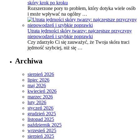
skóry krok po kroku
Rozszerzone pory to problem, który dotyka wiele osób
i może wpływać na ogólny …
Utrata jędrności skóry twarzy: najczęstsze przyczyny
niepowodzeń i szybkie poprawki
Czy zdarzyło Ci się zauważyć, że Twoja skóra traci
jędrność szybciej, niż się …
Archiwa
sierpień 2026
lipiec 2026
maj 2026
kwiecień 2026
marzec 2026
luty 2026
styczeń 2026
grudzień 2025
listopad 2025
październik 2025
wrzesień 2025
sierpień 2025