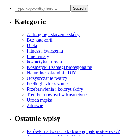
Kategorie
Anti-aging i starzenie skóry
Bez kategorii
Dieta
Fitness i ćwiczenia
Inne tematy
kosmetyka i uroda
Kosmetyki i zabiegi profesjonalne
Naturalne składniki i DIY
Oczyszczanie twarzy
Peelingi i złuszczanie
Przebarwienia i koloryt skóry
Trendy i nowości w kosmetyce
Uroda męska
Zdrowie
Ostatnie wpisy
Parówki na twarz: Jak działają i jak je stosować?