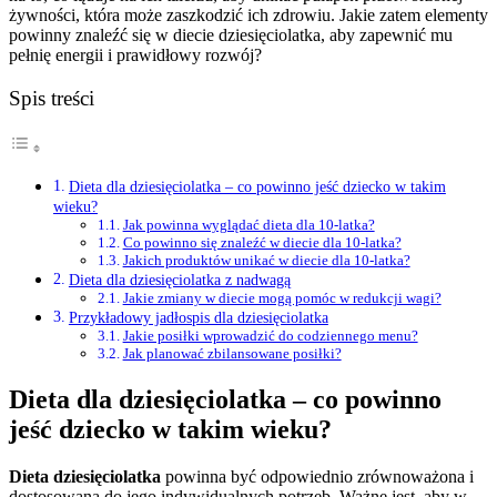
żywności, która może zaszkodzić ich zdrowiu. Jakie zatem elementy
powinny znaleźć się w diecie dziesięciolatka, aby zapewnić mu
pełnię energii i prawidłowy rozwój?
Spis treści
Dieta dla dziesięciolatka – co powinno jeść dziecko w takim
wieku?
Jak powinna wyglądać dieta dla 10-latka?
Co powinno się znaleźć w diecie dla 10-latka?
Jakich produktów unikać w diecie dla 10-latka?
Dieta dla dziesięciolatka z nadwagą
Jakie zmiany w diecie mogą pomóc w redukcji wagi?
Przykładowy jadłospis dla dziesięciolatka
Jakie posiłki wprowadzić do codziennego menu?
Jak planować zbilansowane posiłki?
Dieta dla dziesięciolatka – co powinno
jeść dziecko w takim wieku?
Dieta dziesięciolatka
powinna być odpowiednio zrównoważona i
dostosowana do jego indywidualnych potrzeb. Ważne jest, aby w