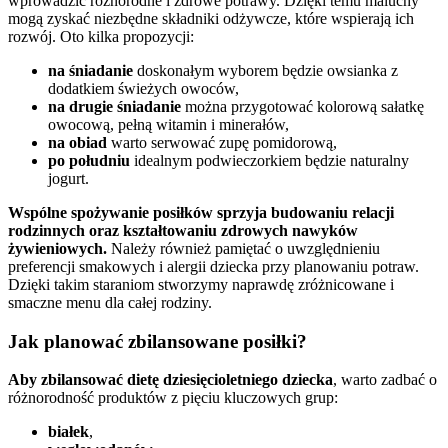
wprowadzić różnorodne i zdrowe potrawy. Dzięki temu maluchy
mogą zyskać niezbędne składniki odżywcze, które wspierają ich
rozwój. Oto kilka propozycji:
na śniadanie
doskonałym wyborem będzie owsianka z
dodatkiem świeżych owoców,
na drugie śniadanie
można przygotować kolorową sałatkę
owocową, pełną witamin i minerałów,
na obiad
warto serwować zupę pomidorową,
po południu
idealnym podwieczorkiem będzie naturalny
jogurt.
Wspólne spożywanie posiłków sprzyja budowaniu relacji
rodzinnych oraz kształtowaniu zdrowych nawyków
żywieniowych.
Należy również pamiętać o uwzględnieniu
preferencji smakowych i alergii dziecka przy planowaniu potraw.
Dzięki takim staraniom stworzymy naprawdę zróżnicowane i
smaczne menu dla całej rodziny.
Jak planować zbilansowane posiłki?
Aby zbilansować dietę dziesięcioletniego dziecka
, warto zadbać o
różnorodność produktów z pięciu kluczowych grup:
białek
,