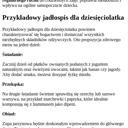
regularnego ruchu
do codziennych zajęć poprawia metabolizm i
wpływa na ogólne samopoczucie dziecka.
Przykładowy jadłospis dla dziesięciolatka
Przykładowy jadłospis dla dziesięciolatka powinien
charakteryzować się bogactwem i dostarczać wszystkich
niezbędnych składników odżywczych. Oto propozycja zdrowego
menu na jeden dzień:
Śniadanie:
Zacznij dzień od płatków owsianych podanych z jogurtem
naturalnym oraz świeżymi owocami, takimi jak banan czy jagody.
Aby dodać smaku, możesz dosypać łyżkę miodu.
Przekąska:
Na drugie śniadanie świetnie sprawdzą się orzechy lub surowe
warzywa, na przykład marchewki i papryka, które idealnie
komponują się z hummusem jako dipem.
Obiad:
Zupa jarzynowa będzie doskonałym wprowadzeniem do głównego