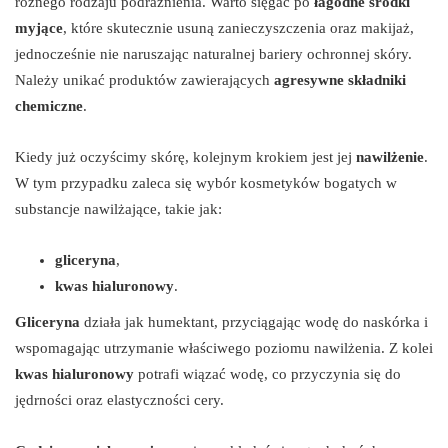
różnego rodzaju podrażnienia. Warto sięgać po
łagodne środki
myjące
, które skutecznie usuną zanieczyszczenia oraz makijaż,
jednocześnie nie naruszając naturalnej bariery ochronnej skóry.
Należy unikać produktów zawierających
agresywne składniki
chemiczne
.
Kiedy już oczyścimy skórę, kolejnym krokiem jest jej
nawilżenie
.
W tym przypadku zaleca się wybór kosmetyków bogatych w
substancje nawilżające, takie jak:
gliceryna
,
kwas hialuronowy
.
Gliceryna
działa jak humektant, przyciągając wodę do naskórka i
wspomagając utrzymanie właściwego poziomu nawilżenia. Z kolei
kwas hialuronowy
potrafi wiązać wodę, co przyczynia się do
jędrności oraz elastyczności cery.