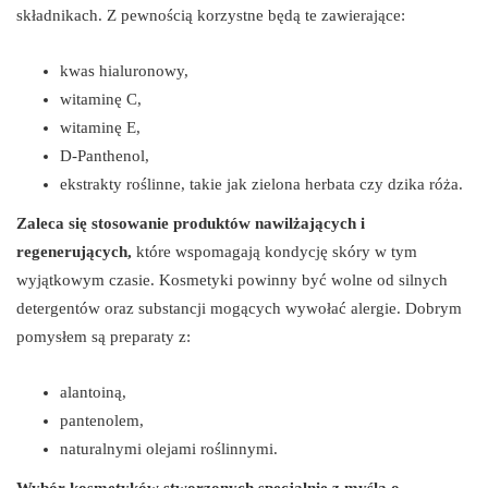
składnikach. Z pewnością korzystne będą te zawierające:
kwas hialuronowy,
witaminę C,
witaminę E,
D-Panthenol,
ekstrakty roślinne, takie jak zielona herbata czy dzika róża.
Zaleca się stosowanie produktów nawilżających i
regenerujących,
które wspomagają kondycję skóry w tym
wyjątkowym czasie. Kosmetyki powinny być wolne od silnych
detergentów oraz substancji mogących wywołać alergie. Dobrym
pomysłem są preparaty z:
alantoiną,
pantenolem,
naturalnymi olejami roślinnymi.
Wybór kosmetyków stworzonych specjalnie z myślą o