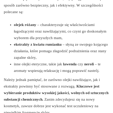
sposób zarówno bezpieczny, jak i efektywny. W szczególności
polecane są:
olejek różany
– charakteryzuje się właściwościami
łagodzącymi oraz nawilżającymi, co czyni go doskonałym
wyborem dla przyszłych mam,
ekstrakty z kwiatu rumianku
– słyną ze swojego kojącego
działania, które pomaga złagodzić podrażnienia oraz stany
zapalne skóry,
inne olejki eteryczne, takie jak
lawenda
czy
neroli
– te
aromaty wspierają relaksację i mogą poprawić nastrój.
Należy jednak pamiętać, że zarówno olejki nawilżające, jak i
ekstrakty powinny być stosowane z rozwagą.
Kluczowe jest
wybieranie produktów wysokiej jakości, wolnych od sztucznych
substancji chemicznych.
Zanim zdecydujesz się na nowy
kosmetyk, zawsze dobrze jest wykonać test uczuleniowy na
niewielkim fragmencie skóry.