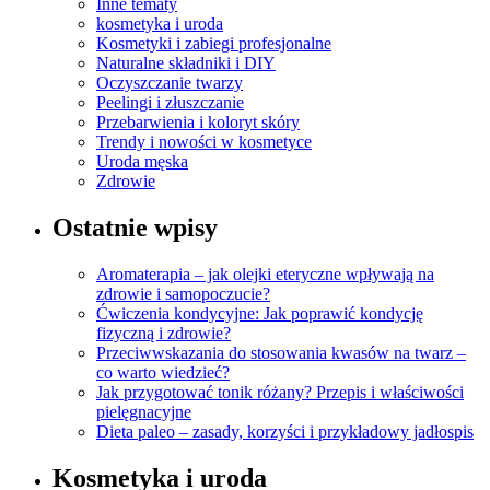
Inne tematy
kosmetyka i uroda
Kosmetyki i zabiegi profesjonalne
Naturalne składniki i DIY
Oczyszczanie twarzy
Peelingi i złuszczanie
Przebarwienia i koloryt skóry
Trendy i nowości w kosmetyce
Uroda męska
Zdrowie
Ostatnie wpisy
Aromaterapia – jak olejki eteryczne wpływają na
zdrowie i samopoczucie?
Ćwiczenia kondycyjne: Jak poprawić kondycję
fizyczną i zdrowie?
Przeciwwskazania do stosowania kwasów na twarz –
co warto wiedzieć?
Jak przygotować tonik różany? Przepis i właściwości
pielęgnacyjne
Dieta paleo – zasady, korzyści i przykładowy jadłospis
Kosmetyka i uroda