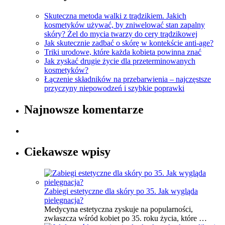
Skuteczna metoda walki z trądzikiem. Jakich
kosmetyków używać, by zniwelować stan zapalny
skóry? Żel do mycia twarzy do cery trądzikowej
Jak skutecznie zadbać o skórę w kontekście anti-age?
Triki urodowe, które każda kobieta powinna znać
Jak zyskać drugie życie dla przeterminowanych
kosmetyków?
Łączenie składników na przebarwienia – najczęstsze
przyczyny niepowodzeń i szybkie poprawki
Najnowsze komentarze
Ciekawsze wpisy
Zabiegi estetyczne dla skóry po 35. Jak wygląda
pielęgnacja?
Medycyna estetyczna zyskuje na popularności,
zwłaszcza wśród kobiet po 35. roku życia, które …