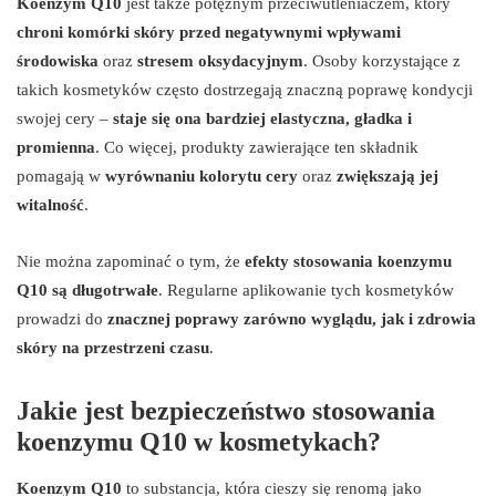
Koenzym Q10
jest także potężnym przeciwutleniaczem, który
chroni komórki skóry przed negatywnymi wpływami
środowiska
oraz
stresem oksydacyjnym
. Osoby korzystające z
takich kosmetyków często dostrzegają znaczną poprawę kondycji
swojej cery –
staje się ona bardziej elastyczna, gładka i
promienna
. Co więcej, produkty zawierające ten składnik
pomagają w
wyrównaniu kolorytu cery
oraz
zwiększają jej
witalność
.
Nie można zapominać o tym, że
efekty stosowania koenzymu
Q10 są długotrwałe
. Regularne aplikowanie tych kosmetyków
prowadzi do
znacznej poprawy zarówno wyglądu, jak i zdrowia
skóry na przestrzeni czasu
.
Jakie jest bezpieczeństwo stosowania
koenzymu Q10 w kosmetykach?
Koenzym Q10
to substancja, która cieszy się renomą jako