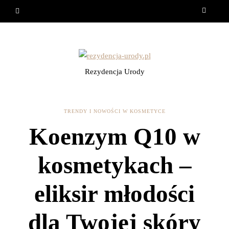
Rezydencja Urody
TRENDY I NOWOŚCI W KOSMETYCE
Koenzym Q10 w
kosmetykach –
eliksir młodości
dla Twojej skóry